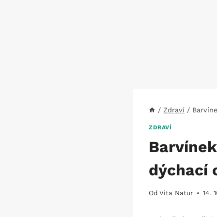
/
Zdraví
/
Barvín
ZDRAVÍ
Barvínek
dýchací 
Od
Vita Natur
14. 