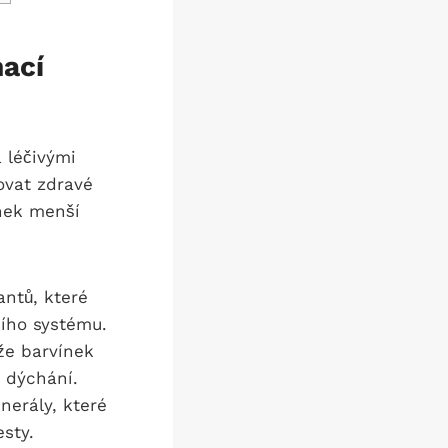
ací
 léčivými
ovat zdravé
nek menší
ntů, které
ího systému.
že barvínek
 dýchání.
nerály, které
sty.