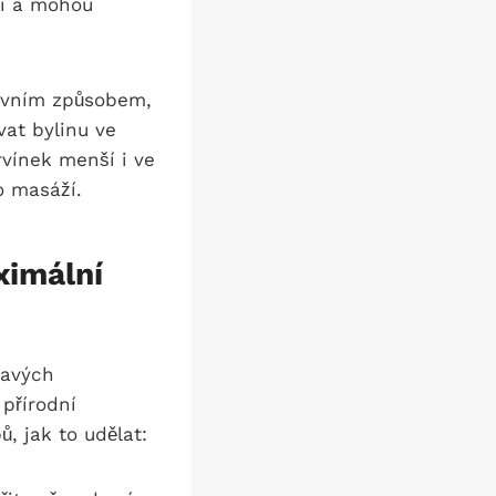
mi a mohou
tivním způsobem,
at bylinu ve
rvínek menší i ve
o masáží.
ximální
ravých
přírodní
, jak to udělat: