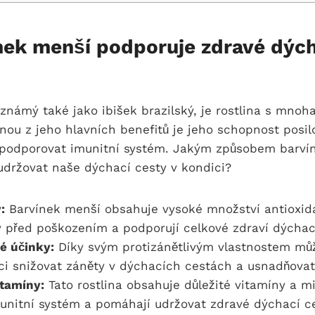
nek menší podporuje zdravé dých
známý také jako ibišek brazilský, je rostlina s mnoha
nou z jeho hlavních benefitů je jeho schopnost posil
 podporovat imunitní systém. Jakým způsobem barví
držovat naše dýchací cesty v kondici?
:
Barvínek menší obsahuje vysoké množství antioxida
y před poškozením a podporují celkové zdraví dýchac
vé účinky:
Díky svým protizánětlivým vlastnostem mů
i snižovat záněty v dýchacích cestách a usnadňovat
itamíny:
Tato rostlina obsahuje důležité vitamíny a mi
unitní systém a pomáhají udržovat zdravé dýchací ce