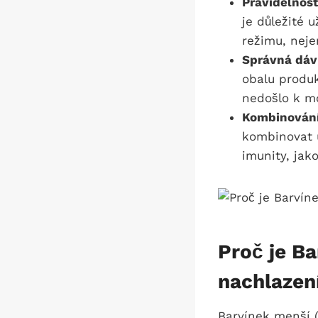
Pravidelnost
je důležité 
režimu, neje
Správná dáv
obalu produ
nedošlo k m
Kombinování 
kombinovat u
imunity, jak
Proč je B
nachlazen
Barvínek menší 