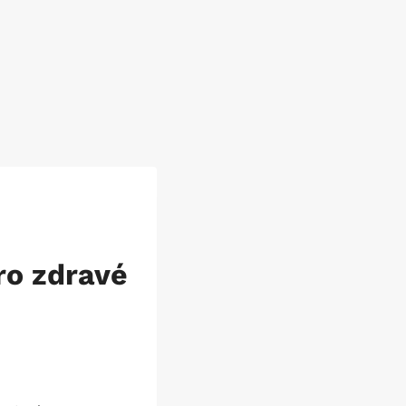
u
ro zdravé