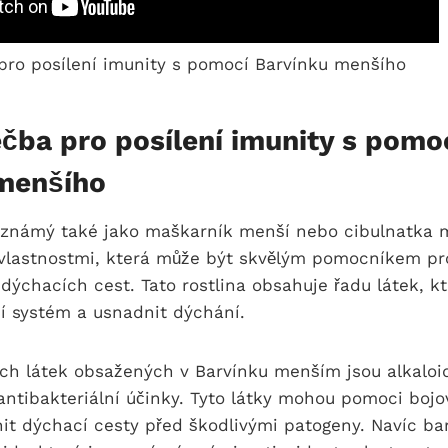
éčba pro posílení imunity s pomo
menšího
 známý také jako maškarník menší nebo cibulnatka me
vlastnostmi, která může být skvělým pomocníkem pro
 dýchacích cest. Tato rostlina obsahuje řadu látek, 
í systém a usnadnit dýchání.
ch látek obsažených v Barvínku menším jsou alkaloid
 antibakteriální účinky. Tyto látky mohou pomoci bojo
it dýchací cesty před škodlivými patogeny. Navíc ba