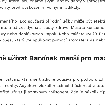
oidy, které jsou známé svými antioxidanty vlastnost
buňky před poškozením volnými radikály.
 menšího jako součásti přírodní léčby může být efek
nitu a udržet dýchací cesty zdravé. Můžete konzumov
tury nebo doplňkových kapslí. Nebo můžete využít Ba
 oleje, který lze aplikovat pomocí aromaterapie neb
ně užívat Barvínek menší pro ma
e rostlina, která se tradičně používá pro podporu zd
 imunity. Abychom získali maximální účinnost z této 
ežité užívat ji správným způsobem. Zde je několik tipů