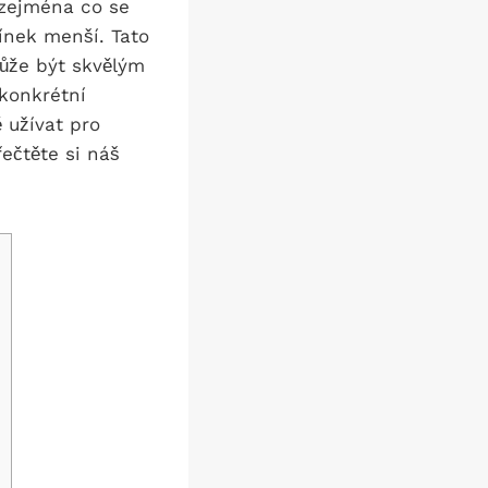
 zejména co se
ínek menší. Tato
ůže být skvělým
konkrétní
 užívat pro
ečtěte si náš