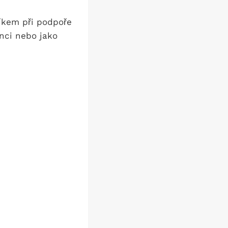
íkem při podpoře
enci nebo jako