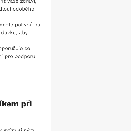
it vaše zdraví,
i dlouhodobého
podle pokynů na
 dávku, aby
oporučuje se
mi pro podporu
íkem při
y svým silným