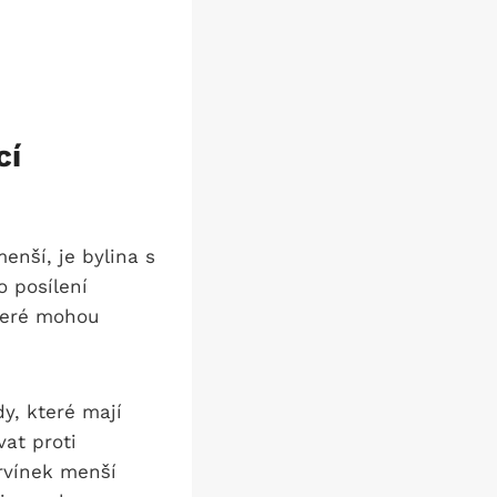
cí
nší, je bylina s
 posílení
které mohou
y, které mají
vat proti
rvínek menší