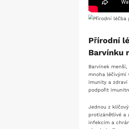
Přírodní l
Barvínku 
Barvínek menší,
mnoha léčivými 
imunity a zdraví
podpořit imunitn
Jednou z klíčový
protizánětlivé a
infekcím a chrán