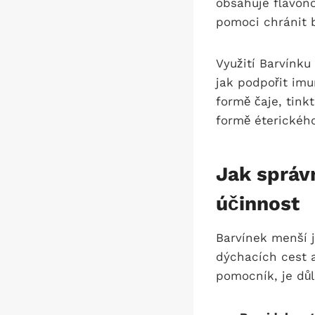
obsahuje flavon
pomoci chránit 
Využití Barvínku
jak podpořit imu
formě čaje, tink
formě éterického
Jak správ
účinnost
Barvínek menší j
dýchacích cest a
pomocník, je důl