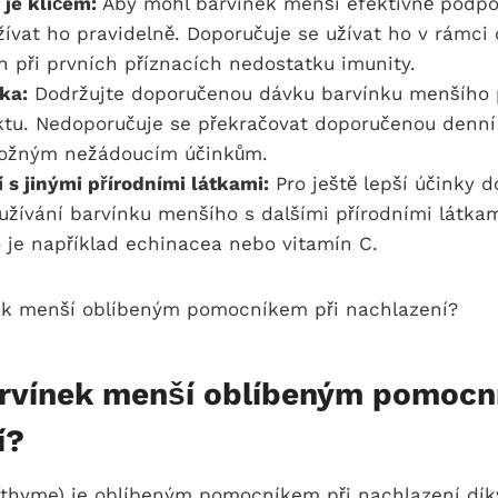
 je klíčem:
Aby mohl barvínek menší efektivně podpoř
užívat ho pravidelně. Doporučuje se užívat ho v rámc
n při prvních příznacích nedostatku imunity.
ka:
Dodržujte doporučenou dávku barvínku menšího 
ktu. Nedoporučuje se překračovat doporučenou denní
ožným nežádoucím účinkům.
s jinými přírodními látkami:
Pro ještě lepší účinky d
žívání barvínku menšího s dalšími přírodními látka
o je například echinacea nebo vitamín C.
arvínek menší oblíbeným pomocn
í?
(thyme) je oblíbeným pomocníkem při nachlazení dík