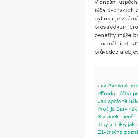
V dnešní uspěcha
týče dýchacích 
bylinka je znám
prostředkem pro
benefity může b
maximální efekt?
průvodce a objevt
Jak Barvínek me
Přírodní léčba 
Jak správně uží
Proč je Barvíne
Barvínek menší: 
Tipy a triky, ja
Závěrečné pozn