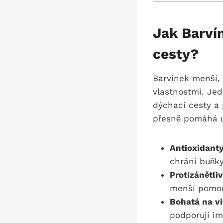
Jak Barví
cesty?
Barvínek menší, 
vlastnostmi. Jed
dýchací cesty a
přesně pomáhá u
Antioxidanty
chrání buňk
Protizánětli
menší pomoc
Bohatá na v
podporují im