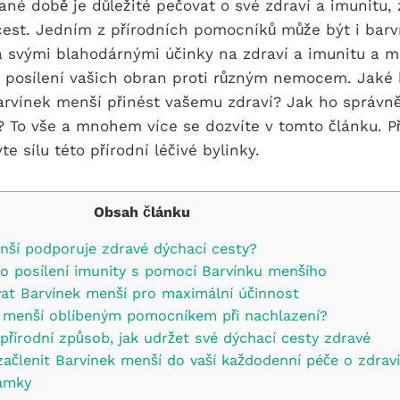
né době je důležité pečovat o své zdraví a imunitu,
cest. Jedním z přírodních pomocníků může být i barv
á svými blahodárnými účinky na zdraví a imunitu a m
 posílení vašich obran proti různým nemocem. Jaké 
arvínek menší přinést vašemu zdraví? Jak ho správně
 To vše a mnohem více se dozvíte v tomto článku. Př
e sílu této přírodní léčivé bylinky.
Obsah článku
nší podporuje zdravé dýchací cesty?
pro posílení imunity s pomocí Barvínku menšího
vat Barvínek menší pro maximální účinnost
k menší oblíbeným pomocníkem při nachlazení?
přírodní způsob, jak udržet své dýchací cesty zdravé
k začlenit Barvínek menší do vaší každodenní péče o zdraví
ámky