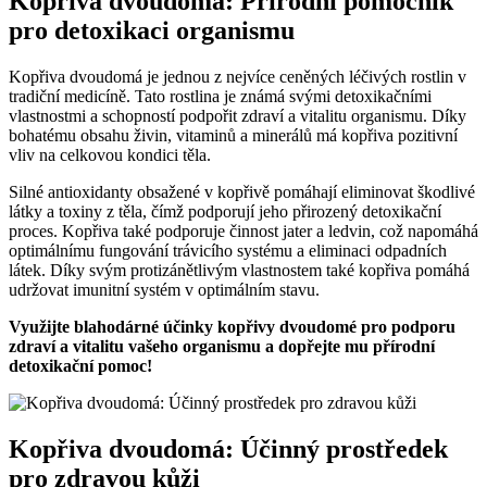
Kopřiva dvoudomá: Přírodní pomocník
pro detoxikaci organismu
Kopřiva dvoudomá je jednou z nejvíce ceněných léčivých rostlin v
tradiční medicíně. Tato rostlina je známá svými detoxikačními
vlastnostmi a schopností podpořit zdraví a vitalitu organismu. Díky
bohatému obsahu živin, vitaminů a minerálů má kopřiva pozitivní
vliv na celkovou kondici těla.
Silné antioxidanty obsažené v kopřivě pomáhají eliminovat škodlivé
látky a toxiny z těla, čímž podporují jeho přirozený detoxikační
proces. Kopřiva také podporuje činnost jater a ledvin, což napomáhá
optimálnímu fungování trávicího systému a eliminaci odpadních
látek. Díky svým protizánětlivým vlastnostem také kopřiva pomáhá
udržovat imunitní systém v optimálním stavu.
Využijte blahodárné účinky kopřivy dvoudomé pro podporu
zdraví a vitalitu vašeho organismu a dopřejte mu přírodní
detoxikační pomoc!
Kopřiva dvoudomá: Účinný prostředek
pro zdravou kůži