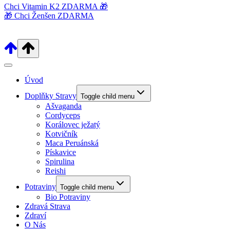
Chci Vitamin K2 ZDARMA 🎁
🎁 Chci Ženšen ZDARMA
Úvod
Doplňky Stravy
Toggle child menu
Ašvaganda
Cordyceps
Korálovec ježatý
Kotvičník
Maca Peruánská
Pískavice
Spirulina
Reishi
Potraviny
Toggle child menu
Bio Potraviny
Zdravá Strava
Zdraví
O Nás