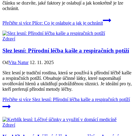
článku se dozvíte, jaké faktory je oslabují a jak konkrétně je lze
ochránit.
Přečtěte si více
Plíce: Co je oslabuje a jak je ochránit
Zdraví
Slez lesní: Přírodní léčba kašle a respiračních potíží
Od
Vita Natur
12. 11. 2025
Slez lesní je tradiční rostlina, která se používá k přírodní léčbě kašle
a respiračních potíží. Obsahuje účinné látky, které napomáhají
uvolňování hlenů a uklidňují podrážděnou sliznici. Je ideální pro ty,
kteří preferují přírodní metody léčby.
Přečtěte si více
Slez lesní: Přírodní léčba kašle a respiračních potíží
Zdraví