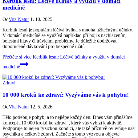
Kerblík lesní: Léčivé účinky a využití v domácí
medicíně
Od
Vita Natur
1. 10. 2025
Kerblík lesní je populární léčivá bylina s mnoha užitečnými účinky.
V domácí medicíně se využívá například při boji s nachlazením,
bolestmi hlavy či trávicími problémy. Je důležité dodržovat
doporučené dávkování pro bezpečné užití.
Přečtěte si více
Kerblík lesní: Léčivé účinky a využití v domácí
medicíně
Zdraví
10 000 kroků ke zdraví: Vyzýváme vás k pohybu!
Od
Vita Natur
12. 5. 2026
Tělo potřebuje pohyb, a to nejlépe každý den. Dnes vám přinášíme
koncept „10 000 kroků ke zdraví“, který vás vybízí k aktivitě.
Podporuje to nejen fyzickou kondici, ale také příznivě ovlivňuje naši
psychiku a celkové zdraví. Začněte s touto výzvou a objevte