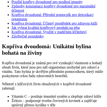
Použití kopřivy dvoudomé pro posílení imunity
Způsoby konzumace kopřivy dvoudomé pro maximální
účinnost
Kopřiva dvoudomá: Přírodní pomocník pro detoxikaci
organismu
Kopřiva dvoudomá: Účinný prostředek pro zdravou kůži
Jak vybrat kvalitní kopřivový produkt na trhu
Kopřiva dvoudomá: Využití v tradičním léčitelství
Závěrečné poznámky
Kopřiva dvoudomá: Unikátní bylina
bohatá na živiny
Kopřiva dvoudomá je známá pro své vynikající vlastnosti a bohatý
obsah živin, které jsou pro náš organismus nezbytné pro zdraví a
vitalitu. Tato bylina je skvělým přírodním pomocníkem, který může
poskytnout celou řadu zdravotních benefitů.
Některé z klíčových živin obsažených v kopřivě dvoudomé
zahrnují:
Vitamin C – posiluje imunitní systém a zlepšuje zdraví kůže
Železo – podporuje tvorbu červených krvinek a zajišťuje
správný přenos kyslíku v těle