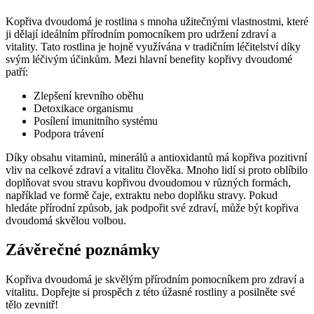
Kopřiva dvoudomá je rostlina s mnoha užitečnými vlastnostmi, které
ji dělají ideálním přírodním pomocníkem pro udržení zdraví a
vitality. Tato rostlina je hojně využívána v tradičním léčitelství díky
svým léčivým účinkům. Mezi hlavní benefity kopřivy dvoudomé
patří:
Zlepšení krevního oběhu
Detoxikace organismu
Posílení imunitního systému
Podpora trávení
Díky obsahu vitaminů, minerálů a antioxidantů má kopřiva pozitivní
vliv na celkové zdraví a vitalitu člověka. Mnoho lidí si proto oblíbilo
doplňovat svou stravu kopřivou dvoudomou v různých formách,
například ve formě čaje, extraktu nebo doplňku stravy. Pokud
hledáte přírodní způsob, jak podpořit své zdraví, může být kopřiva
dvoudomá skvělou volbou.
Závěrečné poznámky
Kopřiva dvoudomá je skvělým přírodním pomocníkem pro zdraví a
vitalitu. Dopřejte si prospěch z této úžasné rostliny a posilněte své
tělo zevnitř!