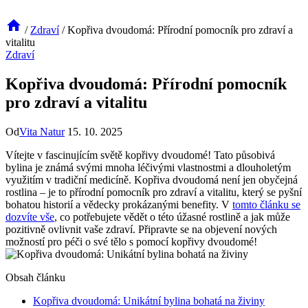
/
Zdraví
/
Kopřiva dvoudomá: Přírodní pomocník pro zdraví a
vitalitu
Zdraví
Kopřiva dvoudomá: Přírodní pomocník
pro zdraví a vitalitu
Od
Vita Natur
15. 10. 2025
Vítejte v fascinujícím světě kopřivy dvoudomé! Tato působivá
bylina je známá svými mnoha léčivými vlastnostmi a dlouholetým
využitím v tradiční medicíně. Kopřiva dvoudomá není jen obyčejná
rostlina – je to přírodní pomocník pro zdraví a vitalitu, který se pyšní
bohatou historií a vědecky prokázanými benefity. V
tomto článku se
dozvíte vše
, co potřebujete vědět o této úžasné rostlině a jak může
pozitivně ovlivnit vaše zdraví. Připravte se na objevení nových
možností pro péči o své tělo s pomocí kopřivy dvoudomé!
Obsah článku
Kopřiva dvoudomá: Unikátní bylina bohatá na živiny