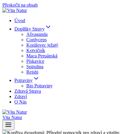
Přeskočit na obsah
Úvod
Doplňky Stravy
Ašvaganda
Cordyceps
Korálovec ježatý
Kotvičník
Maca Peruánská
Pískavice
Spirulina
Reishi
Potraviny
Bio Potraviny
Zdravá Strava
Zdraví
O Nás
Vita Natur