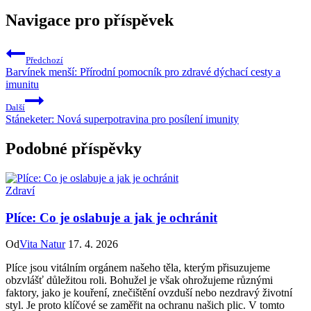
Navigace pro příspěvek
Předchozí
Barvínek menší: Přírodní pomocník pro zdravé dýchací cesty a
imunitu
Další
Stáneketer: Nová superpotravina pro posílení imunity
Podobné příspěvky
Zdraví
Plíce: Co je oslabuje a jak je ochránit
Od
Vita Natur
17. 4. 2026
Plíce jsou vitálním orgánem našeho těla, kterým přisuzujeme
obzvlášť důležitou roli. Bohužel je však ohrožujeme různými
faktory, jako je kouření, znečištění ovzduší nebo nezdravý životní
styl. Je proto klíčové se zaměřit na ochranu našich plic. V tomto