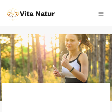
Přeskočit
na
Vita Natur
obsah