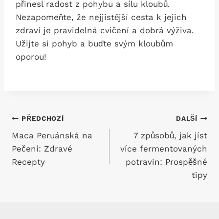
přinesl radost z pohybu a sílu kloubů.
Nezapomeňte, že nejjistější cesta k jejich
zdraví je pravidelná cvičení a dobrá výživa.
Užijte si pohyb a buďte svým kloubům
oporou!
Navigace
PŘEDCHOZÍ
DALŠÍ
Maca Peruánská na
7 způsobů, jak jíst
pro
Pečení: Zdravé
více fermentovaných
příspěvek
Recepty
potravin: Prospěšné
tipy