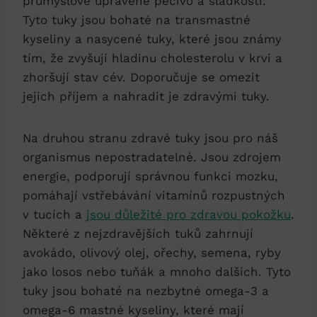
průmyslově upravené pečivo a sladkosti.
Tyto tuky jsou bohaté na transmastné
kyseliny a nasycené tuky, které jsou známy
tím, že zvyšují hladinu cholesterolu v krvi a
zhoršují stav cév. Doporučuje se omezit
jejich příjem a nahradit je zdravými tuky.
Na druhou stranu zdravé tuky jsou pro náš
organismus nepostradatelné. Jsou zdrojem
energie, podporují správnou funkci mozku,
pomáhají vstřebávání vitamínů rozpustných
v tucích a
jsou důležité pro zdravou pokožku
.
Některé z nejzdravějších tuků zahrnují
avokádo, olivový olej, ořechy, semena, ryby
jako losos nebo tuňák a mnoho dalších. Tyto
tuky jsou bohaté na nezbytné omega-3 a
omega-6 mastné kyseliny, které mají