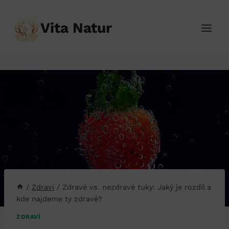
Přeskočit
na
Vita Natur
obsah
/
Zdraví
/
Zdravé vs. nezdravé tuky: Jaký je rozdíl a
kde najdeme ty zdravé?
ZDRAVÍ