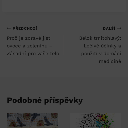
Navigace
PŘEDCHOZÍ
DALŠÍ
Proč je zdravé jíst
Beloš trnitohlavý:
pro
ovoce a zeleninu –
Léčivé účinky a
příspěvek
Zásadní pro vaše tělo
použití v domácí
medicíně
Podobné příspěvky