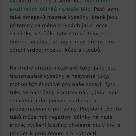
avokádo, ořechy a semínka,
mají mnoho
pozitivních účinků na naše tělo
. Patří sem
také omega-3 mastné kyseliny, které jsou
přítomny zejména v rybách jako losos,
sardinky a tuňák. Tyto zdravé tuky jsou
dobrou součástí stravy a mají přínos pro
zdraví srdce, mozku, kůže a kloubů.
Na druhé straně, nezdravé tuky, jako jsou
transmastné kyseliny a nasycené tuky,
mohou být škodlivé pro naše zdraví. Tyto
tuky se nacházejí v potravinách, jako jsou
smažená jídla, pečivo, sladkosti a
předzpracované potraviny. Přejídání těchto
tuků může mít negativní účinky na naše
srdce, zvýšení hladiny cholesterolu v krvi a
přispět k problémům s hmotností.