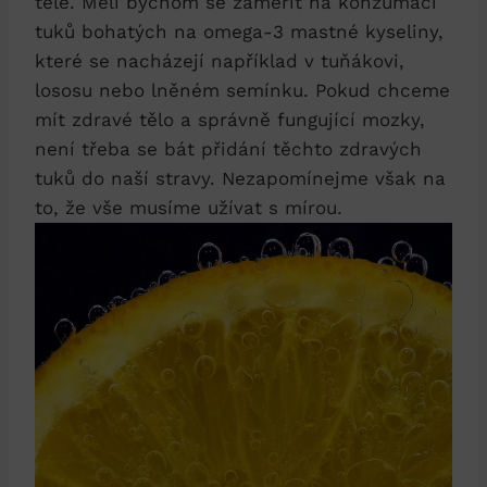
těle. Měli bychom se zaměřit na konzumaci
tuků bohatých na omega-3 mastné kyseliny,
které se nacházejí například v tuňákovi,
lososu nebo lněném semínku. Pokud chceme
mít zdravé tělo a správně fungující mozky,
není třeba se bát přidání těchto zdravých
tuků do naší stravy. Nezapomínejme však na
to, že vše musíme užívat s mírou.