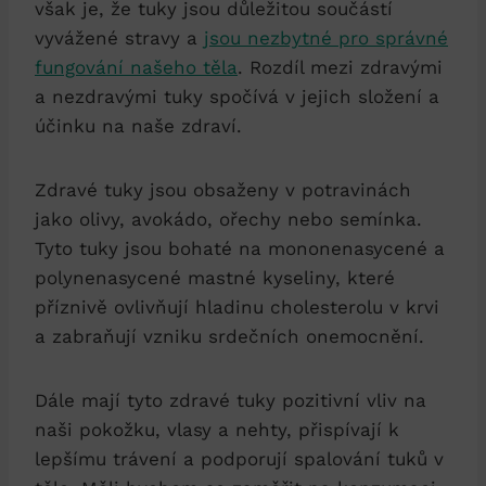
však je, že tuky jsou důležitou součástí
vyvážené stravy a
jsou nezbytné pro správné
fungování našeho těla
. Rozdíl mezi zdravými
a nezdravými tuky spočívá v jejich složení a
účinku na naše zdraví.
Zdravé tuky jsou obsaženy v potravinách
jako olivy, avokádo, ořechy nebo semínka.
Tyto tuky jsou bohaté na mononenasycené a
polynenasycené mastné kyseliny, které
příznivě ovlivňují hladinu cholesterolu v krvi
a zabraňují vzniku srdečních onemocnění.
Dále mají tyto zdravé tuky pozitivní vliv na
naši pokožku, vlasy a nehty, přispívají k
lepšímu trávení a podporují spalování tuků v