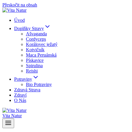
Přeskočit na obsah
Úvod
Doplňky Stravy
Ašvaganda
Cordyceps
Korálovec ježatý
Kotvičník
Maca Peruánská
Pískavice
Spirulina
Reishi
Potraviny
Bio Potraviny
Zdravá Strava
Zdraví
O Nás
Vita Natur