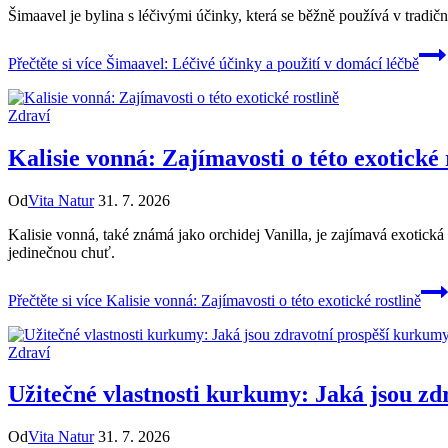
Šimaavel je bylina s léčivými účinky, která se běžně používá v tradi
Přečtěte si více
Šimaavel: Léčivé účinky a použití v domácí léčbě
Zdraví
Kalisie vonná: Zajímavosti o této exotické 
Od
Vita Natur
31. 7. 2026
Kalisie vonná, také známá jako orchidej Vanilla, je zajímavá exotická
jedinečnou chuť.
Přečtěte si více
Kalisie vonná: Zajímavosti o této exotické rostlině
Zdraví
Užitečné vlastnosti kurkumy: Jaká jsou z
Od
Vita Natur
31. 7. 2026