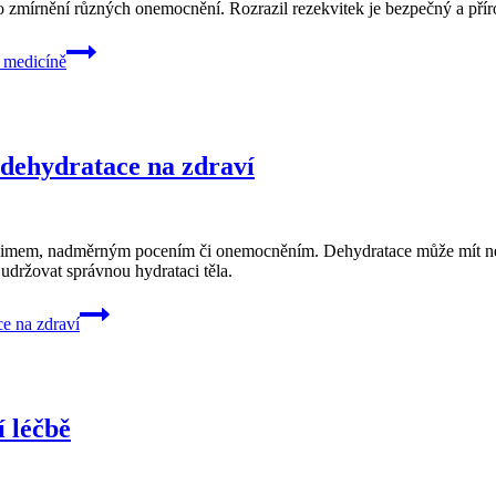
 zmírnění různých onemocnění. Rozrazil rezekvitek je bezpečný a přírodn
í medicíně
dehydratace na zdraví
imem, nadměrným pocením či onemocněním. Dehydratace může mít negat
 udržovat správnou hydrataci těla.
e na zdraví
í léčbě