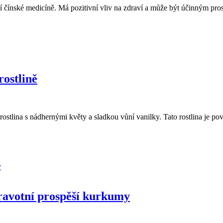
ční čínské medicíně. Má pozitivní vliv na zdraví a může být účinným pr
rostlině
 rostlina s nádhernými květy a sladkou vůní vanilky. Tato rostlina je p
dravotní prospěší kurkumy