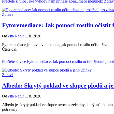
Přečtěte si více
Jaké výhody nám přinese konzumace meruněk: Zdravot
Zdraví
Fytoremediace: Jak pomocí rostlin očistit 
Od
Vita Natur
1. 8. 2026
Fytoremediace je inovativní metoda, jak pomocí rostlin očistit životní
Čtěte dál.
Přečtěte si více
Fytoremediace: Jak pomocí rostlin očistit životní prost
Zdraví
Albedo: Skrytý poklad ve slupce plodů a j
Od
Vita Natur
1. 8. 2026
Albedo je skrytý poklad ve slupce ovoce a zeleniny, který má mnoho úč
potraviny!