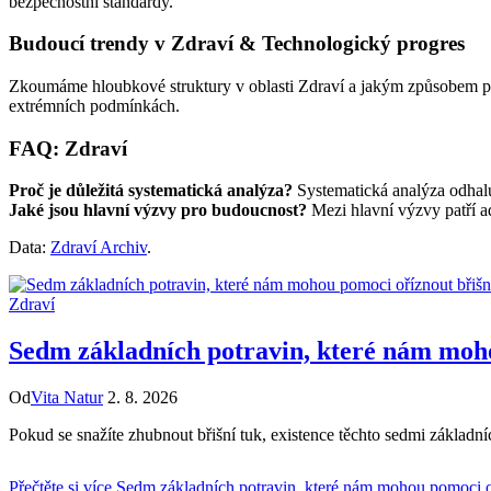
bezpečnostní standardy.
Budoucí trendy v Zdraví & Technologický progres
Zkoumáme hloubkové struktury v oblasti Zdraví a jakým způsobem pok
extrémních podmínkách.
FAQ: Zdraví
Proč je důležitá systematická analýza?
Systematická analýza odhalu
Jaké jsou hlavní výzvy pro budoucnost?
Mezi hlavní výzvy patří ad
Data:
Zdraví Archiv
.
Zdraví
Sedm základních potravin, které nám moho
Od
Vita Natur
2. 8. 2026
Pokud se snažíte zhubnout břišní tuk, existence těchto sedmi základn
Přečtěte si více
Sedm základních potravin, které nám mohou pomoci oř