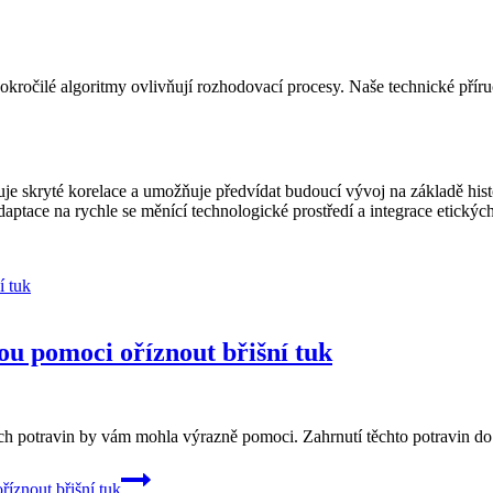
ročilé algoritmy ovlivňují rozhodovací procesy. Naše technické příru
je skryté korelace a umožňuje předvídat budoucí vývoj na základě hist
aptace na rychle se měnící technologické prostředí a integrace etickýc
u pomoci oříznout břišní tuk
ích potravin by vám mohla výrazně pomoci. Zahrnutí těchto potravin do 
íznout břišní tuk