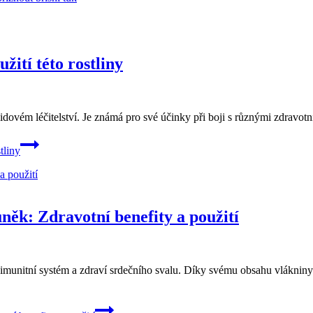
žití této rostliny
 lidovém léčitelství. Je známá pro své účinky při boji s různými zdravotn
tliny
ěk: Zdravotní benefity a použití
munitní systém a zdraví srdečního svalu. Díky svému obsahu vlákniny ta