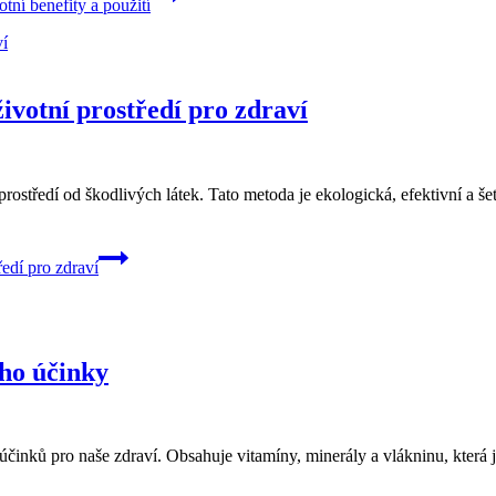
ní benefity a použití
životní prostředí pro zdraví
 prostředí od škodlivých látek. Tato metoda je ekologická, efektivní a 
ředí pro zdraví
eho účinky
inků pro naše zdraví. Obsahuje vitamíny, minerály a vlákninu, která je