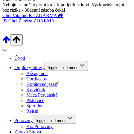
Nebojte se udělat první krok k podpoře zdraví. Vyzkoušejte nyní
bez rizika - 30denní zásoba čeká!
Chci Vitamin K2 ZDARMA 🎁
🎁 Chci Ženšen ZDARMA
Úvod
Doplňky Stravy
Toggle child menu
Ašvaganda
Cordyceps
Korálovec ježatý
Kotvičník
Maca Peruánská
Pískavice
Spirulina
Reishi
Potraviny
Toggle child menu
Bio Potraviny
Zdravá Strava