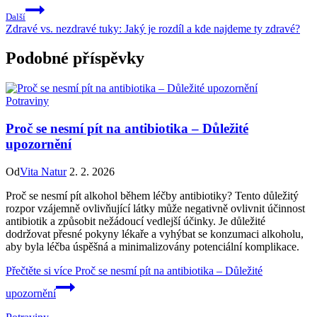
Další
Zdravé vs. nezdravé tuky: Jaký je rozdíl a kde najdeme ty zdravé?
Podobné příspěvky
Potraviny
Proč se nesmí pít na antibiotika – Důležité
upozornění
Od
Vita Natur
2. 2. 2026
Proč se nesmí pít alkohol během léčby antibiotiky? Tento důležitý
rozpor vzájemně ovlivňující látky může negativně ovlivnit účinnost
antibiotik a způsobit nežádoucí vedlejší účinky. Je důležité
dodržovat přesné pokyny lékaře a vyhýbat se konzumaci alkoholu,
aby byla léčba úspěšná a minimalizovány potenciální komplikace.
Přečtěte si více
Proč se nesmí pít na antibiotika – Důležité
upozornění