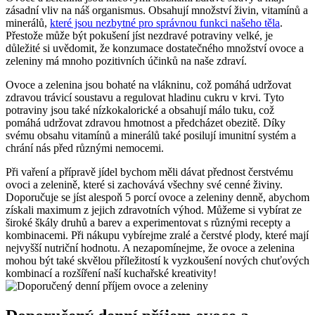
zásadní vliv na náš organismus. Obsahují množství živin, vitamínů a
minerálů,
které jsou nezbytné pro správnou funkci našeho těla
.
Přestože může být pokušení jíst nezdravé potraviny velké, je
důležité si uvědomit, že konzumace dostatečného množství ovoce a
zeleniny má mnoho pozitivních účinků na naše zdraví.
Ovoce a zelenina jsou bohaté na vlákninu, což pomáhá udržovat
zdravou trávicí soustavu a regulovat hladinu cukru v krvi. Tyto
potraviny jsou také nízkokalorické a obsahují málo tuku, což
pomáhá udržovat zdravou hmotnost a předcházet obezitě. Díky
svému obsahu vitamínů a minerálů také posilují imunitní systém a
chrání nás před různými nemocemi.
Při vaření a přípravě jídel bychom měli dávat přednost čerstvému
ovoci a zelenině, které si zachovává všechny své cenné živiny.
Doporučuje se jíst alespoň 5 porcí ovoce a zeleniny denně, abychom
získali maximum z jejich zdravotních výhod. Můžeme si vybírat ze
široké škály druhů a barev a experimentovat s různými recepty a
kombinacemi. Při nákupu vybírejme zralé a čerstvé plody, které mají
nejvyšší nutriční hodnotu. A nezapomínejme, že ovoce a zelenina
mohou být také skvělou příležitostí k vyzkoušení nových chuťových
kombinací a rozšíření naší kuchařské kreativity!