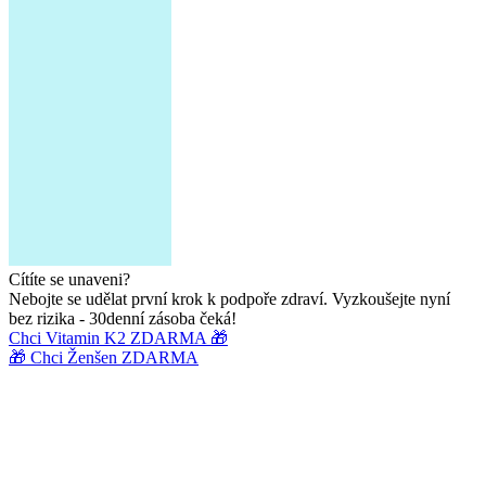
Cítíte se unaveni?
Nebojte se udělat první krok k podpoře zdraví. Vyzkoušejte nyní
bez rizika - 30denní zásoba čeká!
Chci Vitamin K2 ZDARMA 🎁
🎁 Chci Ženšen ZDARMA