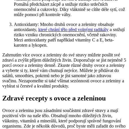
Pomáhá předcházet zácpě a snižuje riziko srdečních
onemocnění a cukrovky. Díky vláknině se cítíte déle sytí, což
může pomoci při kontrole váhy.
Antioxidanty: Mnoho druhů ovoce a zeleniny obsahuje
antioxidanty,
které chrání tělo před volnými radikály
a snižují
riziko vzniku chronických onemocnění, včetně rakoviny.
Mezi antioxidanty patří například vitamíny C a E, beta-
karoten a lykopen.
Zahrnutím více ovoce a zeleniny do své stravy můžete posílit své
zdraví a zvýšit příjem důležitých živin. Doporučuje se jíst nejméně 5
porcí ovoce a zeleniny denně. Zkuste různé druhy ovoce a zeleniny
a vyberte si ty, které vám chutnají nejvíce. Můžete je přidávat do
salátů, smoothies, pokrmů nebo je jíst samotné jako zdravou
svačinu. Nezapomeňte si také všímat sezónnosti ovoce a zeleniny a
vybírat si čerstvé a kvalitní produkty.
Zdravé recepty s ovoce a zeleninou
Ovoce a zelenina jsou zásadními součástmi zdravé stravy a mají
pozitivní vliv na naše tělo. Obsahují mnoho důležitých živin,
vlákniny, vitamínů a minerálů, které podporují správné fungování
organismu. Zde je několik důvodů, proč byste měli zařadit do svého