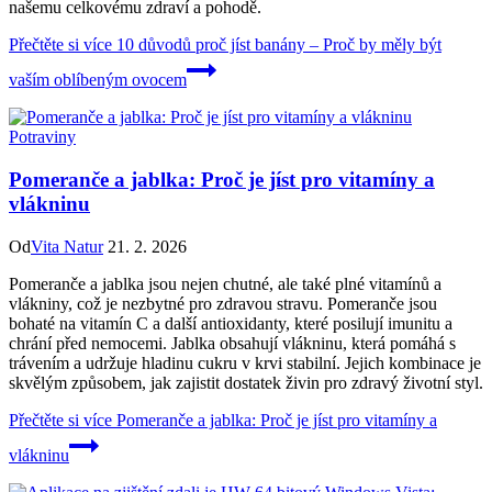
našemu celkovému zdraví a pohodě.
Přečtěte si více
10 důvodů proč jíst banány – Proč by měly být
vaším oblíbeným ovocem
Potraviny
Pomeranče a jablka: Proč je jíst pro vitamíny a
vlákninu
Od
Vita Natur
21. 2. 2026
Pomeranče a jablka jsou nejen chutné, ale také plné vitamínů a
vlákniny, což je nezbytné pro zdravou stravu. Pomeranče jsou
bohaté na vitamín C a další antioxidanty, které posilují imunitu a
chrání před nemocemi. Jablka obsahují vlákninu, která pomáhá s
trávením a udržuje hladinu cukru v krvi stabilní. Jejich kombinace je
skvělým způsobem, jak zajistit dostatek živin pro zdravý životní styl.
Přečtěte si více
Pomeranče a jablka: Proč je jíst pro vitamíny a
vlákninu