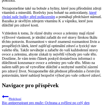
pokožku.
Nezapomeňme také na bobule a byliny, které jsou přírodními zdroji
vitamínů a minerálů. Borůvky jsou bohaté na antioxidanty,
které
chrání naše buňky před poškozením
a pomáhají předcházet stárnutí.
Bazalka je skvělým zdrojem vitamínu K a vápníku, které jsou
důležité pro zdravé kosti.
Vzhledem k tomu, že různé druhy ovoce a zeleniny mají různé
výživové vlastnosti, je ideální zařadit do své stravy širokou škálu
těchto potravin. Rozmanitost v stravě znamená rozmanitost živin a
prospěšných látek, které zajišťují optimální zdraví a fyzický stav
vašeho těla. Takže neváhejte a zařaďte do vaší každodenní stravy
ovoce a zeleninu, abyste získali ty největší výhody pro vaše tělo.
Doufáme, že vám tento článek poskytl dostatečnou informaci o
důležitosti konzumace ovoce a zeleniny pro vaše tělo. Místo na
našem talíři pro ně vytvoříme důležité a nezbytné nutriční zázemí
pro zdravý život. Nezapomeňte dát přednost přírodním a čerstvým
potravinám, které nabízejí bezpočet výhod pro vaše celkové zdraví.
Navigace pro příspěvek
Předchozí
Bio antiperspirant pro muže: Ochrana a svěžest po celý den