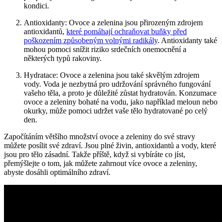
kondici.
Antioxidanty: Ovoce a zelenina jsou přirozeným zdrojem
antioxidantů,
které pomáhají ochraňovat buňky před
poškozením způsobeným volnými radikály
. Antioxidanty také
mohou pomoci snížit riziko srdečních onemocnění a
některých typů rakoviny.
Hydratace: Ovoce a zelenina jsou také skvělým zdrojem
vody. Voda je nezbytná pro udržování správného fungování
vašeho těla, a proto je důležité zůstat hydratován. Konzumace
ovoce a zeleniny bohaté na vodu, jako například meloun nebo
okurky, může pomoci udržet vaše tělo hydratované po celý
den.
Započítáním většího množství ovoce a zeleniny do své stravy
můžete posílit své zdraví. Jsou plné živin, antioxidantů a vody, které
jsou pro tělo zásadní. Takže příště, když si vybíráte co jíst,
přemýšlejte o tom, jak můžete zahrnout více ovoce a zeleniny,
abyste dosáhli optimálního zdraví.