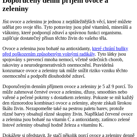
Doporučený denní příjem ovoce a
zeleniny
Jíst ovoce a zeleninu je jednou z nejdůležitějších věcí, které můžete
udělat pro svoje tělo. Tyto potraviny jsou plné vitamínů, minerálů a
vlákniny, které podporují zdraví a správnou funkci organismu.
zajišťuje dostatečný přísun těchto živin do vašeho těla.
Ovoce a zelenina jsou bohaté na antioxidanty,
které chrání buňky
před poškozením způsobeným volnými radikály
. Tyto látky jsou
spojovány s prevencí mnoha nemocí, včetně srdečních chorob,
rakoviny a neurodegenerativních onemocnění. Pravidelná
konzumace ovoce a zeleniny tak může snížit riziko vzniku těchto
onemocnění a podpořit dlouhodobé zdraví.
Doporučeným denním příjmem ovoce a zeleniny je 5 až 9 porcí. To
může zahrnovat čerstvé ovoce a zeleninu, džusy, smoothies nebo
vařené a pečené pokrmy s dostatkem zeleniny. Pokuste se mít každý
den různorodou kombinaci ovoce a zeleniny, abyste získali širokou
škálu živin. Nezapomeňte také na pestrou paletu barev, protože
různé barvy obsahují různé skupiny živin. Například červené ovoce
a zelenina jsou bohaté na vitamín C a antioxidanty, zatímco zelené
listové zeleniny obsahují hodně železa a vitamínu K.
Dokážete si představit, že stačí několik porcí ovoce a zeleniny denně