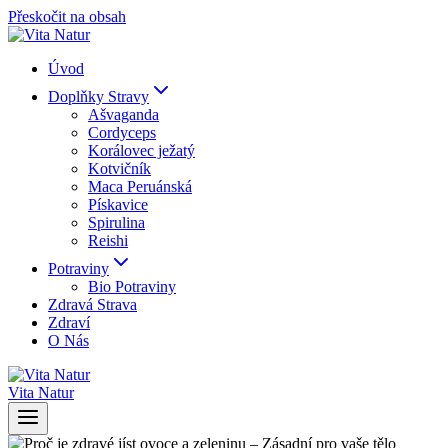
Přeskočit na obsah
Úvod
Doplňky Stravy
Ašvaganda
Cordyceps
Korálovec ježatý
Kotvičník
Maca Peruánská
Pískavice
Spirulina
Reishi
Potraviny
Bio Potraviny
Zdravá Strava
Zdraví
O Nás
Vita Natur