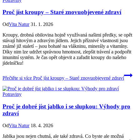
Potraviny
Proč jíst kroupy – Staré znovuobjevené zdraví
Od
Vita Natur
31. 1. 2026
Kroupy, drobná obilovina hojně využívaná našimi předky, se opět
stávají hitovým a zdravým jídlem. Jejich příznivé vlastnosti jsou
známé již staletí – jsou bohaté na vlákninu, minerály a vitamíny.
Díky nim lze udržet správnou hmotnost, zlepšit trávení a podpořit
imunitní systém. Je čas opět objevit a zařadit kroupy do našeho
jídelníčku!
Přečtěte si více
Proč jíst kroupy – Staré znovuobjevené zdraví
Potraviny
Proč je dobré jíst jablko i se slupkou: Výhody pro
zdraví
Od
Vita Natur
18. 4. 2026
Jablka jsou nejen chutná, ale také zdravá. Co byste ale možná