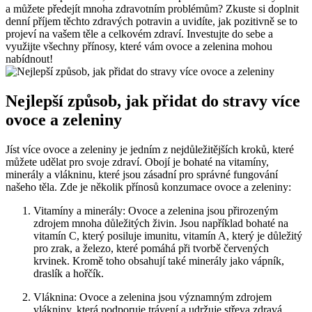
a můžete předejít mnoha zdravotním problémům? Zkuste si doplnit
denní příjem těchto zdravých potravin a uvidíte, jak pozitivně se to
projeví na vašem těle a celkovém zdraví. Investujte do sebe a
využijte všechny přínosy, které vám ovoce a zelenina mohou
nabídnout!
Nejlepší způsob, jak přidat do stravy více
ovoce a zeleniny
Jíst více ovoce a zeleniny je jedním z nejdůležitějších kroků, které
můžete udělat pro svoje zdraví. Obojí je bohaté na vitamíny,
minerály a vlákninu, které jsou zásadní pro správné fungování
našeho těla. Zde je několik přínosů konzumace ovoce a zeleniny:
Vitamíny a minerály: Ovoce a zelenina jsou přirozeným
zdrojem mnoha důležitých živin. Jsou například bohaté na
vitamín C, který posiluje imunitu, vitamín A, který je důležitý
pro zrak, a železo, které pomáhá při tvorbě červených
krvinek. Kromě toho obsahují také minerály jako vápník,
draslík a hořčík.
Vláknina: Ovoce a zelenina jsou významným zdrojem
vlákniny, která podporuje trávení a udržuje střeva zdravá.