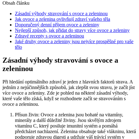
Obsah článku
Zásadní výhody stravování s ovoce a zeleninou
Jak ovoce a zelenina ovlivňují zdraví vašeho těla
Doporučený denní příjem ovoce a zeleniny
Nejlepší způsob, jak přidat do stravy více ovoce a zeleniny
Zdravé recepty s ovoce a zeleninou
Jaké druhy ovoce a zeleniny jsou nejvíce prospěšné pro vaše
tělo
Zásadní výhody stravování s ovoce a
zeleninou
Při hledání optimálního zdraví je jeden z hlavních faktorů strava. A
jedním z nejúčinnějších způsobů, jak zlepšit svou stravu, je začít jíst
více ovoce a zeleniny. Zde je pohled na některé zásadní výhody,
které vaše tělo získá, když se rozhodnete začít se stravováním s
ovoce a zeleninou.
Přísun živin: Ovoce a zelenina jsou bohaté na vitamíny,
minerály a další důležité živiny. Jsou skvělým zdrojem
vitamínu C, který posiluje imunitní systém a pomáhá
předcházet nachlazení. Zelenina obsahuje také vlákninu, která
podporuje zdravou digesti a udržuje váš trávicí systém v