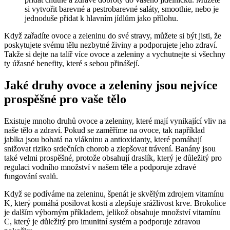
si vytvořit barevné a pestrobarevné saláty, smoothie, nebo je
jednoduše přidat k hlavním jídlům jako přílohu.
Když zařadíte ovoce a zeleninu do své stravy, můžete si být jisti, že
poskytujete svému tělu nezbytné živiny a podporujete jeho zdraví.
Takže si dejte na talíř více ovoce a zeleniny a vychutnejte si všechny
ty úžasné benefity, které s sebou přinášejí.
Jaké druhy ovoce a zeleniny jsou nejvíce
prospěšné pro vaše tělo
Existuje mnoho druhů ovoce a zeleniny, které mají vynikající vliv na
naše tělo a zdraví. Pokud se zaměříme na ovoce, tak například
jablka jsou bohatá na vlákninu a antioxidanty, které pomáhají
snižovat riziko srdečních chorob a zlepšovat trávení. Banány jsou
také velmi prospěšné, protože obsahují draslík, který je důležitý pro
regulaci vodního množství v našem těle a podporuje zdravé
fungování svalů.
Když se podíváme na zeleninu, špenát je skvělým zdrojem vitamínu
K, který pomáhá posilovat kosti a zlepšuje srážlivost krve. Brokolice
je dalším výborným příkladem, jelikož obsahuje množství vitamínu
C, který je důležitý pro imunitní systém a podporuje zdravou