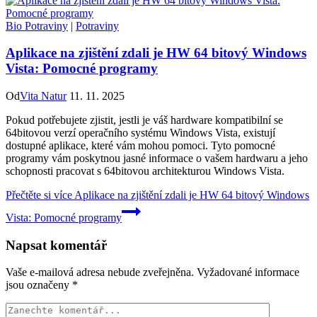
Bio Potraviny
|
Potraviny
Aplikace na zjištění zdali je HW 64 bitový Windows
Vista: Pomocné programy
Od
Vita Natur
11. 11. 2025
Pokud potřebujete zjistit, jestli je váš hardware kompatibilní se
64bitovou verzí operačního systému Windows Vista, existují
dostupné aplikace, které vám mohou pomoci. Tyto pomocné
programy vám poskytnou jasné informace o vašem hardwaru a jeho
schopnosti pracovat s 64bitovou architekturou Windows Vista.
Přečtěte si více
Aplikace na zjištění zdali je HW 64 bitový Windows
Vista: Pomocné programy
Napsat komentář
Vaše e-mailová adresa nebude zveřejněna.
Vyžadované informace
jsou označeny
*