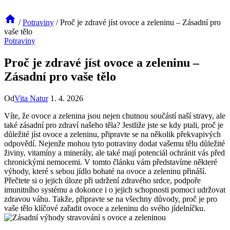
/
Potraviny
/
Proč je zdravé jíst ovoce a zeleninu – Zásadní pro
vaše tělo
Potraviny
Proč je zdravé jíst ovoce a zeleninu –
Zásadní pro vaše tělo
Od
Vita Natur
1. 4. 2026
Víte, že ovoce a zelenina jsou nejen chutnou součástí naší stravy, ale
také zásadní pro zdraví našeho těla? Jestliže jste se kdy ptali, proč je
důležité jíst ovoce a zeleninu, připravte se na několik překvapivých
odpovědí. Nejenže mohou tyto potraviny dodat vašemu tělu důležité
živiny, vitamíny a minerály, ale také mají potenciál ochránit vás před
chronickými nemocemi. V tomto článku vám představíme některé
výhody, které s sebou jídlo bohaté na ovoce a zeleninu přináší.
Přečtete si o jejich úloze při udržení zdravého srdce, podpoře
imunitního systému a dokonce i o jejich schopnosti pomoci udržovat
zdravou váhu. Takže, připravte se na všechny důvody, proč je pro
vaše tělo klíčové zařadit ovoce a zeleninu do svého jídelníčku.