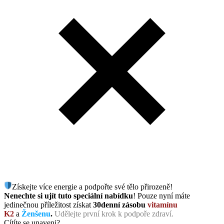
Získejte více energie a podpořte své tělo přirozeně!
Nenechte si ujít tuto speciální nabídku
! Pouze nyní máte
jedinečnou příležitost získat
30denní zásobu
vitamínu
K2
a
Ženšenu
.
Udělejte první krok k podpoře zdraví.
Cítíte se unaveni?