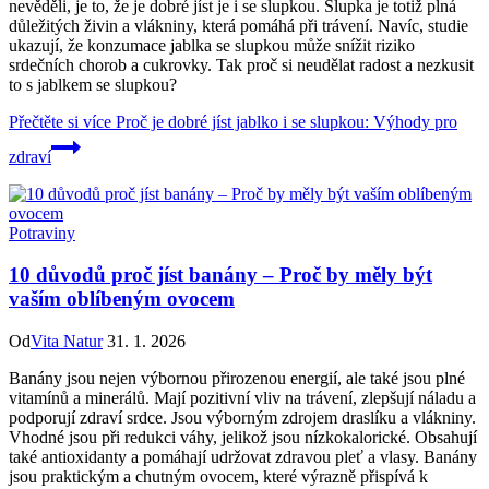
nevěděli, je to, že je dobré jíst je i se slupkou. Slupka je totiž plná
důležitých živin a vlákniny, která pomáhá při trávení. Navíc, studie
ukazují, že konzumace jablka se slupkou může snížit riziko
srdečních chorob a cukrovky. Tak proč si neudělat radost a nezkusit
to s jablkem se slupkou?
Přečtěte si více
Proč je dobré jíst jablko i se slupkou: Výhody pro
zdraví
Potraviny
10 důvodů proč jíst banány – Proč by měly být
vaším oblíbeným ovocem
Od
Vita Natur
31. 1. 2026
Banány jsou nejen výbornou přirozenou energií, ale také jsou plné
vitamínů a minerálů. Mají pozitivní vliv na trávení, zlepšují náladu a
podporují zdraví srdce. Jsou výborným zdrojem draslíku a vlákniny.
Vhodné jsou při redukci váhy, jelikož jsou nízkokalorické. Obsahují
také antioxidanty a pomáhají udržovat zdravou pleť a vlasy. Banány
jsou praktickým a chutným ovocem, které výrazně přispívá k