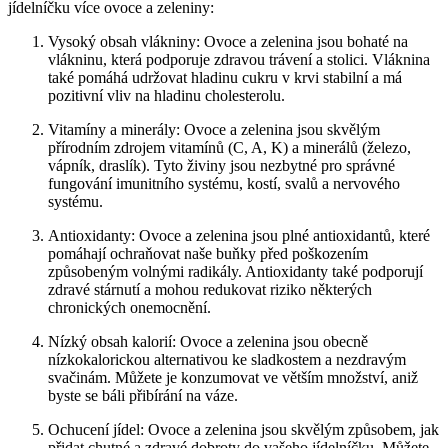
jídelníčku více ovoce a zeleniny:
Vysoký obsah vlákniny: Ovoce a zelenina jsou bohaté na
vlákninu, která podporuje zdravou trávení a stolici. Vláknina
také pomáhá udržovat hladinu cukru v krvi stabilní a má
pozitivní vliv na hladinu cholesterolu.
Vitamíny a minerály: Ovoce a zelenina jsou skvělým
přírodním zdrojem vitamínů (C, A, K) a minerálů (železo,
vápník, draslík). Tyto živiny jsou nezbytné pro správné
fungování imunitního systému, kostí, svalů a nervového
systému.
Antioxidanty: Ovoce a zelenina jsou plné antioxidantů, které
pomáhají ochraňovat naše buňky před poškozením
způsobeným volnými radikály. Antioxidanty také podporují
zdravé stárnutí a mohou redukovat riziko některých
chronických onemocnění.
Nízký obsah kalorií: Ovoce a zelenina jsou obecně
nízkokalorickou alternativou ke sladkostem a nezdravým
svačinám. Můžete je konzumovat ve větším množství, aniž
byste se báli přibírání na váze.
Ochucení jídel: Ovoce a zelenina jsou skvělým způsobem, jak
přidat chutné a zdravé dobroty do vašeho jídelníčku. Můžete