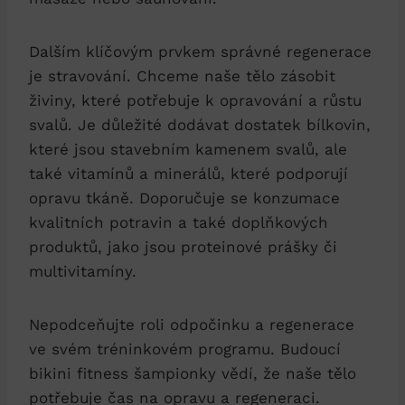
Dalším klíčovým ⁤prvkem‌ správné regenerace
je stravování. ⁤Chceme naše tělo zásobit
živiny, které potřebuje k opravování ‍a⁣ růstu
svalů. Je⁢ důležité ‍dodávat dostatek bílkovin,
které jsou stavebním kamenem⁣ svalů, ale
také vitamínů a minerálů, které podporují
opravu tkáně. Doporučuje se konzumace
kvalitních potravin a také‌ doplňkových
produktů,‍ jako⁢ jsou​ proteinové prášky ⁤či‍
multivitamíny.
Nepodceňujte roli odpočinku a ⁤regenerace
ve svém⁢ tréninkovém programu. Budoucí
bikini⁢ fitness šampionky vědí, že naše tělo
potřebuje čas na opravu ⁢a regeneraci.