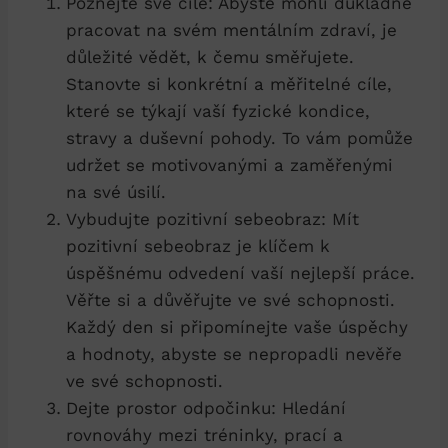
Poznejte ‌své cíle: Abyste ⁣mohli důkladně
pracovat na svém mentálním zdraví, je
důležité vědět, ⁣k ⁤čemu směřujete.
Stanovte si konkrétní a měřitelné cíle,
které se ⁣týkají ⁢vaší‌ fyzické ‌kondice,
stravy ‍a duševní pohody. To vám pomůže⁤
udržet ⁣se ⁣motivovanými⁤ a zaměřenými
na ⁤své‌ úsilí.
Vybudujte pozitivní sebeobraz: Mít
pozitivní sebeobraz je⁣ klíčem k
úspěšnému odvedení vaší nejlepší ​práce.
​Věřte⁣ si a důvěřujte ve ‌své schopnosti.
Každý den si ⁤připomínejte⁢ vaše úspěchy
a ⁢hodnoty, abyste se nepropadli nevěře ​
ve své⁣ schopnosti.
Dejte prostor odpočinku: Hledání
rovnováhy mezi tréninky, prací a