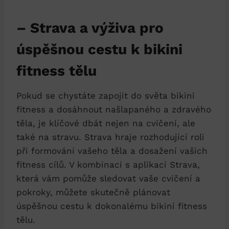
– ‍Strava a⁣ výživa pro
úspěšnou cestu‌ k bikini
‌fitness tělu
Pokud se chystáte zapojit‍ do světa bikini
fitness a dosáhnout našlapaného a⁣ zdravého
těla, je klíčové dbát nejen na cvičení, ale
také na stravu. Strava hraje⁤ rozhodující roli
při⁣ formování vašeho​ těla a dosažení vašich
fitness cílů. ‌V⁢ kombinaci s ‍aplikací⁤ Strava,
která vám pomůže sledovat vaše cvičení a‍
pokroky, můžete skutečně plánovat
úspěšnou cestu‌ k dokonalému bikini fitness
tělu.