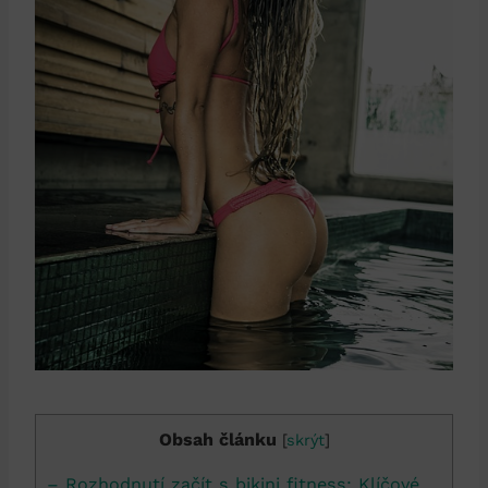
Obsah článku
[
skrýt
]
– Rozhodnutí⁢ začít ‍s bikini fitness: Klíčové