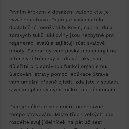
Prvním krokem⁢ k dosažení vašeho cíle je
vyvážená strava. ⁣Dopřejte vašemu⁣ tělu
dostatečné množství bílkovin, sacharidů a
zdravých tuků. Bílkoviny jsou nezbytné pro
regeneraci svalů a⁢ zajišťují růst ⁤svalové‌
hmoty. ​Sacharidy ⁢vám ​poskytnou energii⁤ na
intenzivní tréninky a ​zdravé tuky jsou
důležité pro správnou funkci organismu.
Sledování stravy pomocí‌ aplikace Strava
vám umožní‍ přesně zjistit, zda jste v souladu
s vašimi plánovanými makro-nutričními cíli.
Dále je důležité se zaměřit na správné
tempo stravování. Místo třech⁣ velkých jídel
rozdělte svůj⁤ jídelníček na pět až šest ​