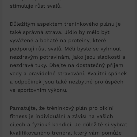
stimuluje růst svalů.
Důležitým aspektem ⁤tréninkového plánu je
také správná‍ strava. Jídlo⁢ by‍ mělo být
‌vyvážené a bohaté na proteiny, které⁢
podporují růst svalů. Měli byste se vyhnout
nezdravým potravinám, jako jsou sladkosti a
nezdravé ⁣tuky. Dbejte ​na dostatečný příjem⁤
vody a pravidelné stravování. Kvalitní⁣ spánek​
a odpočinek jsou také nezbytné pro úspěch​
ve ⁣sportovním⁣ výkonu.
Pamatujte, ⁣že ⁢tréninkový plán pro ‍bikini
fitness je individuální‍ a závisí na vašich
cílech a fyzické kondici. Je⁢ důležité si vybrat
kvalifikovaného trenéra, který ‌vám pomůže