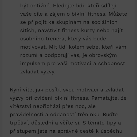
být⁣ obtížné. Hledejte lidi, ⁢kteří sdílejí
vaše cíle a zájem o bikini fitness. Můžete
se připojit‌ ke skupinám na sociálních
sítích, navštívit fitness kurzy‌ nebo najít
osobního trenéra, který vás bude‍
motivovat. Mít lidi‌ kolem sebe, kteří vám
rozumí ‍a podporují vás, je obrovským
impulsem pro ‍vaši motivaci‌ a schopnost
zvládat ⁣výzvy.
Nyní⁢ víte, jak⁢ posílit⁣ svou motivaci a zvládat
výzvy při cvičení bikini​ fitness.⁢ Pamatujte, že
vítězství nepřichází⁢ přes ‌noc, ale
pravidelností a oddaností tréninku. Buďte
trpěliví, důslední a věřte si. ⁢S těmito tipy ⁣a
přístupem jste na správné⁤ cestě k úspěchu