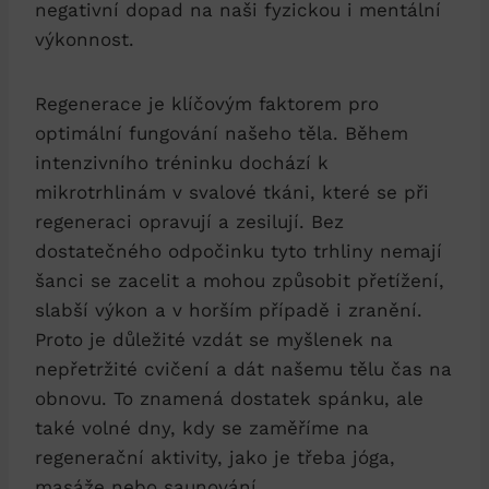
negativní dopad na naši⁢ fyzickou⁣ i mentální‌
výkonnost.
Regenerace je klíčovým faktorem pro
optimální fungování našeho⁤ těla.‍ Během⁢
intenzivního tréninku dochází ‍k
mikrotrhlinám v svalové tkáni,⁤ které ‍se při
regeneraci opravují a⁤ zesilují. Bez
‌dostatečného odpočinku⁢ tyto trhliny nemají​
šanci se zacelit⁢ a mohou způsobit přetížení,
slabší výkon⁤ a v horším případě i zranění.
Proto je důležité vzdát se‍ myšlenek na
nepřetržité ⁢cvičení ⁣a ​dát našemu tělu čas na
obnovu. To znamená dostatek spánku, ale
také ​volné⁤ dny, ⁢kdy se zaměříme na
regenerační aktivity, jako je třeba jóga,⁣
masáže nebo ⁢saunování.