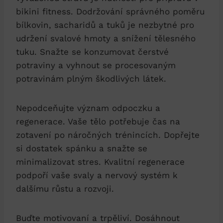
⁢bikini​ fitness. ⁤Dodržování správného poměru
bílkovin, ‍sacharidů a tuků je nezbytné pro
udržení svalové hmoty a ‌snížení tělesného‌
tuku. Snažte se konzumovat čerstvé
potraviny a vyhnout se procesovaným
⁣potravinám plným škodlivých⁣ látek.
Nepodceňujte⁢ význam ⁢odpoczku a‌
regenerace. Vaše tělo​ potřebuje čas na
zotavení po náročných trénincích. Dopřejte
si dostatek spánku ‍a snažte se
minimalizovat stres. Kvalitní regenerace
podpoří vaše svaly a nervový ​systém k
dalšímu růstu a⁢ rozvoji.
Buďte motivovaní a trpěliví. ⁤Dosáhnout