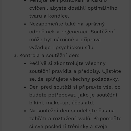
Venujte se i posilování a kardio
cvičení, abyste dosáhli optimálního
tvaru a kondice.
Nezapomeňte také na správný
odpočinek a regeneraci.​ Soutěžení
může být náročné ​a ⁣příprava
vyžaduje i psychickou ​sílu.
Kontrola a soutěžní den:
Pečlivě ​si zkontrolujte všechny
soutěžní ‌pravidla a předpisy. Ujistěte
se, že splňujete ‍všechny požadavky.
Den před soutěží si ‌připravte vše, co
budete potřebovat, jako je soutěžní‌
bikini, ​make-up, ⁢účes atd.
Na soutěžní den si udělejte čas na
zahřátí a roztažení⁢ svalů. Připomeňte
si ⁣své poslední ‌tréninky ​a svoje