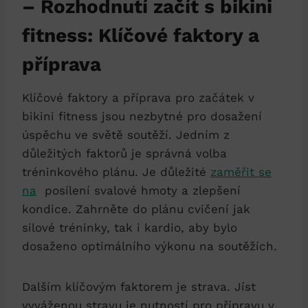
– Rozhodnutí⁢ začít ‍s bikini
fitness: Klíčové faktory a
příprava
Klíčové faktory a příprava pro ⁤začátek v
bikini fitness ⁢jsou nezbytné pro dosažení
úspěchu ⁤ve ⁢světě soutěží. Jedním z
‍důležitých faktorů⁣ je správná volba ​
tréninkového plánu. Je důležité
zaměřit se⁤
na
⁤ posílení svalové hmoty a zlepšení
kondice. Zahrněte do plánu cvičení⁣ jak
silové tréninky, tak i kardio, aby bylo
dosaženo optimálního​ výkonu na ⁤soutěžích.
Dalším‍ klíčovým ‍faktorem je⁤ strava.⁤ Jíst
vyváženou stravu je⁤ nutností pro přípravu v