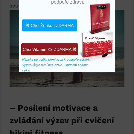
podpoře zdraví.
soutěž v⁣ bikini fitness.
🎁 Chci Ženšen ZDARMA
Chci Vitamin K2 ZDARMA 🎁
Nebojte se udělat první krok k podpoře zdraví. 
Vyzkoušejte nyní bez rizika - 30denní zásoba 
čeká!
– ‌Posílení motivace a
⁤zvládání výzev při cvičení
bikini fitness