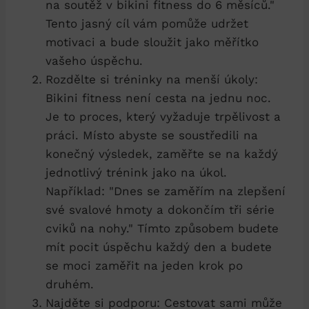
na soutěž v bikini fitness⁤ do⁤ 6 ‍měsíců." ⁤
Tento jasný‍ cíl vám pomůže udržet
motivaci a ‍bude ‍sloužit jako měřítko
vašeho úspěchu.
Rozdělte si tréninky na menší ⁢úkoly:
Bikini fitness ⁣není cesta na jednu noc.
Je to proces, který ⁤vyžaduje trpělivost a⁢
práci. Místo abyste ​se ‌soustředili na
konečný výsledek,​ zaměřte se‌ na každý
⁢jednotlivý trénink jako na úkol.
Například: "Dnes se⁣ zaměřím‍ na ‍zlepšení
své ​svalové hmoty a dokončím tři série ​
cviků na nohy." Tímto způsobem⁤ budete
mít pocit‍ úspěchu každý den a budete
se‍ moci zaměřit na jeden krok po
druhém.
Najděte si podporu: Cestovat sami‍ může