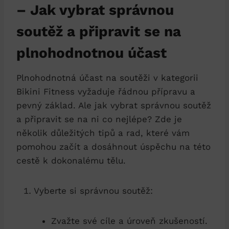
– Jak vybrat⁣ správnou​
soutěž a připravit se na⁣
plnohodnotnou účast
Plnohodnotná ⁢účast na ​soutěži v kategorii
Bikini⁤ Fitness vyžaduje řádnou ‌přípravu a
pevný základ. Ale jak vybrat‌ správnou soutěž
a⁣ připravit se na ni co nejlépe? Zde je
několik důležitých tipů ⁣a rad, které vám
pomohou⁢ začít a⁤ dosáhnout úspěchu ⁣na této
cestě k dokonalému tělu.
Vyberte si správnou​ soutěž:
Zvažte své ⁣cíle​ a úroveň ‍zkušeností.​