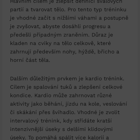
Hlavním⁢ cílem je zlepšit definici svalových​
partií a tvarovat tělo. Pro tento typ tréninku
je vhodné začít ⁤s nižšími ‍váhami a postupně
je zvyšovat, abyste dosáhli progresu a
předešli případným​ zraněním. Důraz⁢ je
kladen na cviky ⁢na​ tělo celkově,⁣ které
zahrnují především nohy, hýždě, břicho‍ a
horní část těla.
Dalším důležitým prvkem je kardio trénink.
Cílem je spalování tuků a zlepšení celkové
kondice. ⁤Kardio může zahrnovat různé
aktivity jako běhání,‍ jízdu na kole,⁤ veslování
či skákání přes švihadlo. Vhodné je zvolit ​
intervalový⁢ trénink, kdy střídáte kratší
intenzivnější ⁣úseky‌ s ⁢delšími klidovými
úseky. To pomáhá spálit více kalorií a