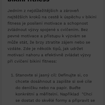
Jedním z nejdůležitějších a zároveň
nejtěžších kroků na cestě ⁣k úspěchu v bikini
fitness je posílení ⁢motivace a schopnost
zvládnout výzvy spojené s cvičením. Bez​
pevné motivace a přístupu‍ k výzvám se
může stát,⁣ že brzy ztratíte zájem nebo‌ se
vzdáte. Zde je ⁢několik tipů, ⁤jak udržet
motivaci⁢ nahoru a ‌efektivně ‌zvládat výzvy
při cvičení bikini fitness:
Stanovte si jasný cíl: Definujte si, co
chcete‍ dosáhnout a zapište si ‌své cíle
do deníčku​ nebo na ⁣papír. Buďte
konkrétní a měřitelní. ‍Například ‌ "Chci
se dostat do skvělé formy a připravit se