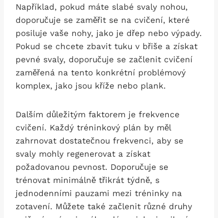
Například, pokud máte ⁤slabé‌ svaly nohou,
doporučuje se zaměřit se na cvičení, které
posiluje⁣ vaše nohy, jako je ⁤dřep nebo výpady.
Pokud se chcete zbavit tuku v břiše a získat
pevné svaly, doporučuje se začlenit cvičení
zaměřená na tento konkrétní ⁤problémový
komplex, jako​ jsou ‌kříže nebo plank.
Dalším důležitým faktorem je frekvence
cvičení.‍ Každý tréninkový ​plán​ by měl
zahrnovat dostatečnou frekvenci, aby se
svaly⁤ mohly regenerovat a získat
požadovanou pevnost.⁤ Doporučuje se
trénovat minimálně třikrát ⁣týdně, s
jednodenními ⁤pauzami mezi ⁢tréninky na
zotavení. Můžete také začlenit‌ různé druhy​