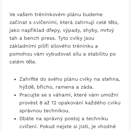
Ve vašem tréninkovém plánu budeme
začínat s cvičeními, která zahrnují celé tělo,
jako například dřepy, výpady, shyby, mrtvý
tah a bench press.‍ Tyto cviky jsou
základními pilíři silového ‌tréninku a
pomohou vám vybudovat sílu a stabilitu po
celém těle.
Zahrňte ⁢do ⁣svého plánu⁤ cviky na stehna,
hýždě, břicho, ramena a záda.
Pracujte se s váhami, které vám ‌umožní
provést 8 až 12 opakování⁢ každého cviku
správnou technikou.
Dbáte na správný postoj ‍a techniku
cvičení. Pokud nejste si⁣ jistí, je vhodné