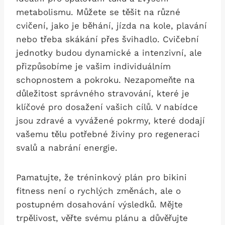
metabolismu. Můžete se těšit ​na různé
cvičení, jako je běhání, jízda ‌na kole, plavání
nebo třeba skákání přes švihadlo. Cvičební
⁣jednotky budou ⁣dynamické a intenzivní, ale
přizpůsobíme je vašim individuálním⁢
schopnostem a pokroku. Nezapomeňte na
důležitost‍ správného stravování, které je
klíčové pro dosažení vašich cílů. V nabídce
jsou zdravé a⁤ vyvážené ‌pokrmy, které ⁢dodají
vašemu tělu potřebné živiny pro⁢ regeneraci ​
svalů a‍ nabrání energie.
Pamatujte, že tréninkový plán pro bikini
fitness není o rychlých změnách, ale o‌
postupném dosahování výsledků. Mějte
‌trpělivost, věřte svému plánu a důvěřujte