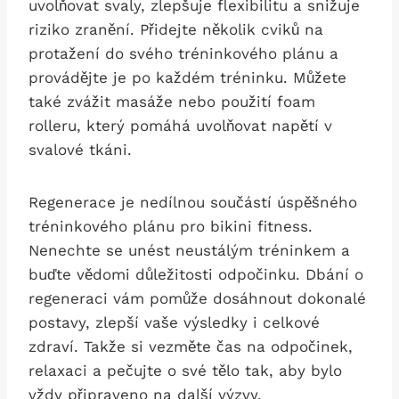
uvolňovat svaly, ⁤zlepšuje flexibilitu a⁣ snižuje
riziko zranění. ‌Přidejte několik cviků na
protažení do svého tréninkového​ plánu a
provádějte‌ je‍ po každém tréninku. Můžete
také zvážit masáže nebo použití foam
rolleru,⁣ který pomáhá⁣ uvolňovat napětí v
‍svalové tkáni.
Regenerace je ⁣nedílnou součástí ‌úspěšného
tréninkového plánu ‍pro bikini fitness.
Nenechte se unést neustálým tréninkem a
buďte vědomi důležitosti odpočinku. Dbání o
regeneraci vám ​pomůže dosáhnout dokonalé
postavy, zlepší vaše výsledky​ i celkové
zdraví. Takže si vezměte čas na ⁣odpočinek,
relaxaci ‍a pečujte o své tělo tak, aby bylo
vždy připraveno ⁤na další výzvy.