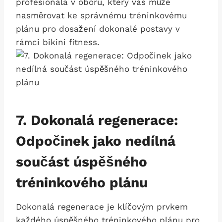
profesionála v oboru, ⁤který vás může​
nasměrovat ke správnému tréninkovému
plánu‌ pro dosažení dokonalé ​postavy v
rámci bikini fitness.
7. Dokonalá regenerace:
Odpočinek jako nedílná‌
součást úspěšného⁤
tréninkového plánu
Dokonalá regenerace⁢ je klíčovým prvkem
každého úspěšného tréninkového plánu pro⁢