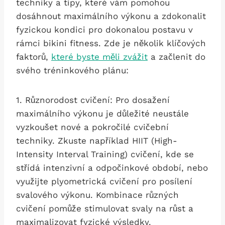
techniky a tipy, které vám pomohou
dosáhnout maximálního výkonu a zdokonalit
fyzickou kondici pro ⁢dokonalou postavu v
rámci bikini fitness. Zde⁤ je několik klíčových
⁢faktorů,
které byste měli zvážit
a začlenit do
svého tréninkového plánu:
1. Různorodost cvičení: Pro ⁣dosažení
maximálního výkonu je důležité⁣ neustále
vyzkoušet nové a pokročilé cvičební
techniky. Zkuste například HIIT (High-
Intensity Interval Training) cvičení, kde se
střídá intenzivní a odpočinkové období, nebo
využijte plyometrická cvičení pro posílení ​
svalového výkonu. Kombinace⁤ různých
⁣cvičení pomůže stimulovat svaly na růst ⁢a
‌maximalizovat fyzické výsledky.