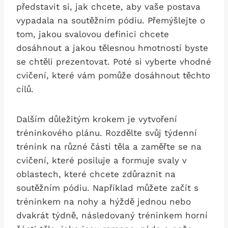
představit si, jak chcete, aby vaše postava
vypadala⁢ na soutěžním pódiu.⁤ Přemýšlejte⁤ o⁣
tom,‍ jakou svalovou ​definici chcete
dosáhnout a jakou tělesnou hmotností byste
se chtěli prezentovat. Poté si vyberte ⁤vhodné
cvičení,⁣ které⁣ vám‌ pomůže dosáhnout těchto
cílů.
Dalším důležitým krokem je vytvoření
tréninkového plánu. Rozdělte svůj týdenní
trénink na různé části těla a⁤ zaměřte se na
cvičení, které posiluje a formuje svaly⁣ v
oblastech, které chcete zdůraznit na
‌soutěžním​ pódiu. Například ‍můžete začít s‍
tréninkem na nohy a hýždě jednou nebo
dvakrát týdně, následovaný tréninkem horní