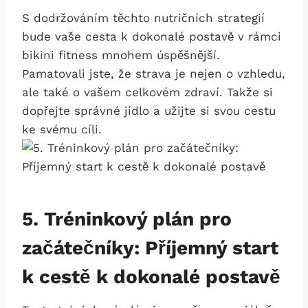
S dodržováním těchto nutričních strategií
bude vaše cesta k dokonalé postavě ‌v rámci
bikini​ fitness mnohem ‌úspěšnější.
Pamatovali ⁤jste,⁤ že strava je nejen o vzhledu,
ale také o vašem celkovém zdraví.⁣ Takže si⁤
dopřejte správné jídlo​ a užijte si svou⁤ cestu
ke svému cíli.
5. Tréninkový plán pro
začátečníky:​ Příjemný ​start
k cestě ‍k dokonalé ​postavě