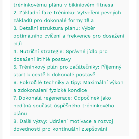
tréninkovému plánu ⁣v bikiniovém fitness
2. Základní fáze ​tréninku: Vytvoření ‌pevných
základů pro dokonalé ‌formy těla
3.⁢ Detailní struktura​ plánu: Výběr
optimálního cvičení a frekvence pro‍ dosažení
cílů
4.⁢ Nutriční strategie: Správné jídlo ‌pro
⁣dosažení štíhlé postavy
5. Tréninkový plán pro začátečníky:​ Příjemný ​
start k cestě ‍k dokonalé ​postavě
6. Pokročilé techniky a tipy: Maximální výkon
a zdokonalení fyzické ​kondice
7. Dokonalá regenerace: Odpočinek jako
nedílná‌ součást úspěšného⁤ tréninkového
plánu
8. Další výzvy: ⁢Udržení motivace a rozvoj
dovedností pro⁣ kontinuální zlepšování