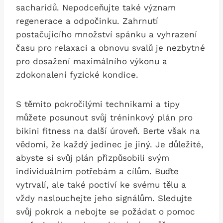
sacharidů. Nepodceňujte také význam
regenerace a odpočinku. Zahrnutí
postačujícího množství ⁣spánku a vyhrazení⁢
času pro​ relaxaci a obnovu svalů je‌ nezbytné
pro dosažení​ maximálního výkonu a
zdokonalení fyzické ⁣kondice.
S těmito pokročilými technikami a tipy
můžete posunout svůj tréninkový plán pro
bikini fitness na další úroveň. Berte však na
vědomí, že každý jedinec‍ je jiný. Je důležité,‍
abyste si svůj plán přizpůsobili⁢ svým⁣
individuálním potřebám a cílům. Buďte
vytrvalí, ale také poctiví⁣ ke svému tělu a
vždy naslouchejte jeho ⁣signálům. Sledujte
svůj pokrok a nebojte se požádat o pomoc