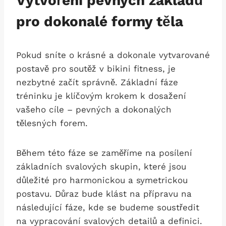
Vytvoření ‌pevných základů
pro dokonalé ‌formy těla
Pokud sníte⁢ o krásné⁣ a dokonale vytvarované
postavě pro soutěž v bikini⁢ fitness, je
nezbytné začít‌ správně. Základní fáze
tréninku je​ klíčovým ⁤krokem k dosažení
vašeho cíle – pevných a‌ dokonalých
tělesných forem.
Během této fáze⁢ se zaměříme na posílení
základních ‌svalových skupin, které jsou
důležité pro ⁢harmonickou a symetrickou
postavu. ⁣Důraz bude klást⁢ na‌ přípravu na
⁢následující fáze,​ kde se budeme soustředit
na vypracování svalových detailů a definici.