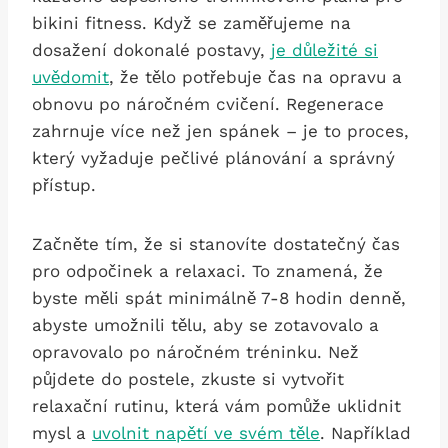
bikini fitness. Když se zaměřujeme na
dosažení dokonalé postavy,​
je důležité si
uvědomit
, že tělo potřebuje čas na opravu ‌a
⁤obnovu po náročném cvičení. Regenerace⁢
zahrnuje ⁣více než jen ​spánek –‍ je‍ to proces,
který⁤ vyžaduje pečlivé plánování a správný
přístup.
Začněte‍ tím, že si stanovíte dostatečný čas
pro odpočinek a relaxaci.⁢ To ⁣znamená, že
byste měli spát⁣ minimálně ⁤7-8 hodin denně,
abyste⁢ umožnili tělu, ⁤aby se zotavovalo ⁤a
opravovalo po náročném tréninku. Než
půjdete do⁤ postele, ​zkuste⁤ si vytvořit
relaxační rutinu, která vám pomůže uklidnit
mysl ⁢a
uvolnit napětí⁣ ve svém těle
. Například