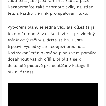
části těla, jako jsou ramena,‌ záda a paže.
Nezapomeňte také zahrnout cviky na střed
těla a ​kardio trénink pro spalování tuku.
Vytvoření plánu je jedna‍ věc, ale důležité je
také plán dodržovat. Nastavte si pravidelný
tréninkový režim a držte se ho. Buďte‍
trpěliví, výsledky se neobjeví přes noc.‌
Dodržování tréninkového plánu vám ⁢pomůže
dosáhnout​ vašich‍ cílů a přiblížit se k
dokonalé postavě pro soutěže⁤ v kategorii
bikini fitness.