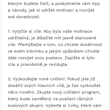
kterým budete čelit, a poskytneme vám tipy
a návody, ⁤jak si‌ udržet motivaci a rozvíjet
své dovednosti.
1. Vytyčte si cíle: Aby byla vaše motivace
udržitelná, je důležité ‍mít jasně stanovené
cíle. Přemýšlejte o tom, co chcete dosáhnout
ve svém tréninku a jakým ​způsobem chcete
dále‍ rozvíjet ‌svou postavu. Zapište⁣ si tyto
cíle a‌ pravidelně je revidujte.​
2. Vyzkoušejte nové cvičení: Pokud jste již
dosáhli svých hlavních cílů, je čas vyzkoušet
něco nového. Zkuste nový ‌cvičební⁢ program,
který bude ​zaměřený na posílení různých
svalových skupin. Vyberte si cviky, které vám