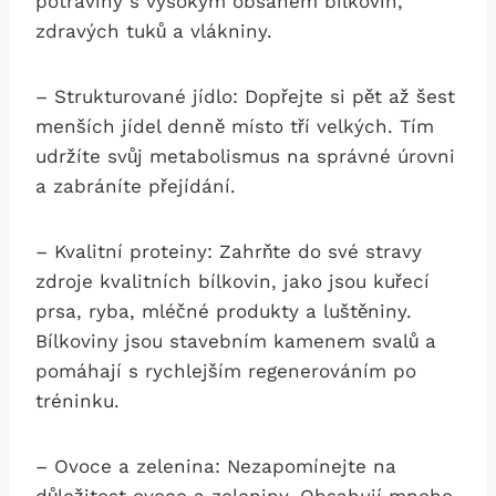
potraviny ⁢s vysokým obsahem bílkovin,
zdravých tuků a vlákniny.
– Strukturované jídlo: Dopřejte‌ si pět až šest
menších jídel denně místo tří velkých. Tím
udržíte svůj metabolismus na správné úrovni
‌a zabráníte přejídání.
– Kvalitní proteiny: Zahrňte do své stravy⁢
zdroje‌ kvalitních bílkovin, jako jsou kuřecí ​
prsa, ryba, mléčné produkty a‍ luštěniny.‍
Bílkoviny jsou stavebním kamenem svalů a
pomáhají s⁢ rychlejším regenerováním po
tréninku.
– Ovoce a zelenina: Nezapomínejte na
‍důležitost ovoce a zeleniny. ‍Obsahují ⁤mnoho