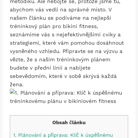
metodiku.​ Ale nebojte se, protože jsme tu,
abychom vás vedli na správné ⁤místo. V
našem článku⁣ se podíváme na nejlepší
tréninkový plán pro bikini fitness,
seznámíme vás s nejefektivnějšími cviky a
strategiemi, které⁤ vám pomohou⁤ dosáhnout
vysněného vzhledu.⁣ Připravte se na výzvu‍ a
vězte, že s naším tréninkovým plánem
budete v přední linii a nabijete
sebevědomím,⁤ které v sobě skrývá každá
žena.
Obsah článku
1. Plánování a příprava: Klíč ⁣k ⁣úspěšnému