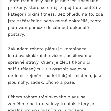
Tento tréninkový plán je navržen speciálně
pro ženy, které‌ se⁤ chtějí zapojit do‌ soutěží v
kategorii bikini⁤ fitness. Bez ‍ohledu⁢ na to, zda
jste začátečnice nebo ‌mírně pokročilá, tento
plán vám pomůže dosáhnout dokonalé‍
postavy.
Základem ‌tohoto ⁢plánu ‍je kombinace
‍kardiovaskulárních cvičení, posilování a
správné stravy. Cílem je zlepšit kondici,
snížit tělesný tuk a⁤ zvýraznit svalovou
definici, zejména na kritických místech, jako
jsou nohy, zadek, břicho a paže.
Během tohoto tréninkového ⁢plánu se
zaměříme na intervalový ‍trénink, který je
ideální pro ‌spalování tuku a zvýšení⁤