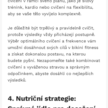
cvičení‌ v ⁤rámci svého plánu, jako je silový
trénink, kardio nebo cvičení na flexibilitu,
aby se vaše⁢ tělo vyvíjelo ‍komplexně.
Je důležité být ‍trpělivý a pravidelně cvičit,
protože výsledky vždy přicházejí postupně.
Výběr optimálního cvičení a frekvence vám
umožní dosáhnout svých cílů ‌v‍ bikini fitness
a získat dokonalou postavu, na kterou
budete pyšní. ⁣Nezapomeňte ​také kombinovat⁢
cvičení s vyváženou stravou a správným
odpočinkem,⁤ abyste ⁤dosáhli co nejlepších
výsledků.
4.⁢ Nutriční strategie: