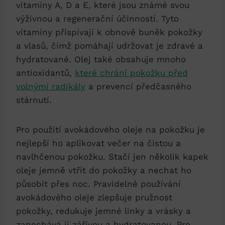
vitamíny A, D a E, které jsou známé svou
výživnou a regenerační účinností. Tyto
vitamíny přispívají k obnově buněk pokožky
a vlasů, čímž pomáhají udržovat je zdravé a
hydratované. Olej také obsahuje mnoho
antioxidantů,
které chrání pokožku před
volnými radikály
a prevencí předčasného
stárnutí.
Pro použití avokádového oleje na pokožku je
nejlepší ho aplikovat večer na čistou a
navlhčenou pokožku. Stačí jen několik kapek
oleje jemně vtřít do pokožky a nechat ho
působit přes noc. Pravidelné používání
avokádového oleje zlepšuje pružnost
pokožky, redukuje jemné linky a vrásky a
zanechává ji zářivou a hydratovanou. Pro