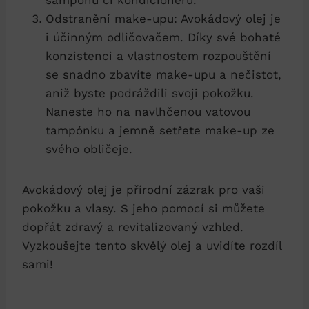
šamponu či kondicionéru.
Odstranění make-upu: Avokádový olej je
i účinným odličovačem. Díky své bohaté
konzistenci a vlastnostem rozpouštění
se snadno zbavíte make-upu a nečistot,
aniž byste podráždili svoji pokožku.
Naneste ho na navlhčenou vatovou
tampónku a jemně setřete make-up ze
svého obličeje.
Avokádový olej je přírodní zázrak pro vaši
pokožku a vlasy. S jeho pomocí si můžete
dopřát zdravý a revitalizovaný vzhled.
Vyzkoušejte tento skvělý olej a uvidíte rozdíl
sami!