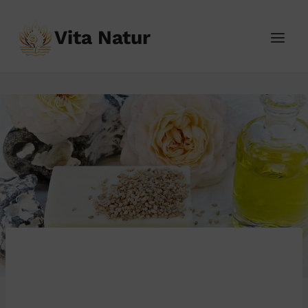
Přeskočit
na
Vita Natur
obsah