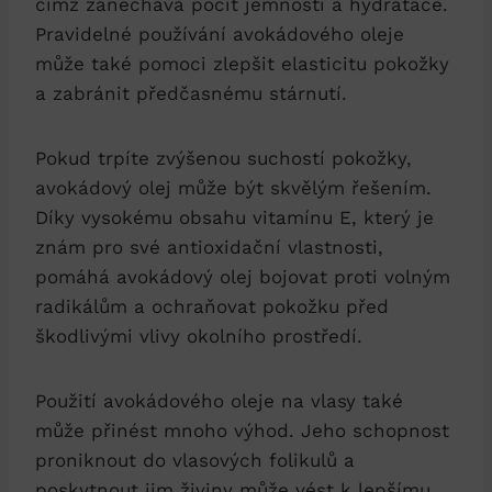
čímž zanechává pocit jemnosti a hydratace.
Pravidelné používání avokádového oleje
může také pomoci zlepšit elasticitu pokožky
a zabránit předčasnému stárnutí.
Pokud trpíte zvýšenou suchostí pokožky,
avokádový olej může být skvělým řešením.
Díky vysokému obsahu vitamínu E, který je
znám pro své antioxidační vlastnosti,
pomáhá avokádový olej bojovat proti volným
radikálům a ochraňovat pokožku před
škodlivými vlivy okolního prostředí.
Použití avokádového oleje na vlasy také
může přinést mnoho výhod. Jeho schopnost
proniknout do vlasových folikulů a
poskytnout jim živiny může vést k lepšímu