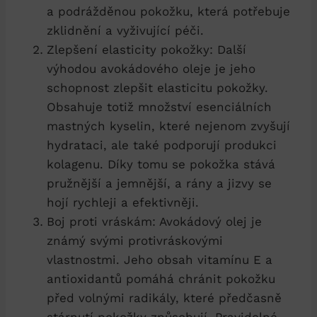
a podrážděnou pokožku, která potřebuje
zklidnění a vyživující péči.
Zlepšení elasticity pokožky: Další
výhodou avokádového oleje je jeho
schopnost zlepšit elasticitu pokožky.
Obsahuje totiž množství esenciálních
mastných kyselin, které nejenom zvyšují
hydrataci, ale také podporují produkci
kolagenu. Díky tomu se pokožka stává
pružnější a jemnější, a rány a jizvy se
hojí rychleji a efektivněji.
Boj proti vráskám: Avokádový olej je
známý svými protivráskovými
vlastnostmi. Jeho obsah vitamínu E a
antioxidantů pomáhá chránit pokožku
před volnými radikály, které předčasně
stárnutí pokožky způsobují. Pravidelné