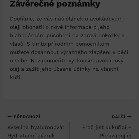
Závěrečné poznámky
Doufáme, že vás náš článek o avokádovém
oleji obohatil o nové informace o jeho
blahodárném působení na zdraví pokožky a
vlasů. S tímto přírodním pomocníkem
můžete dosáhnout výrazného zlepšení v péči
o sebe. Nezapomeňte vyzkoušet avokádový
olej a zažít jeho úžasné účinky na vlastní
kůži!
Navigace
PŘEDCHOZÍ
DALŠÍ
Kyselina hyaluronová:
Proč jíst kukuřici –
pro
Hydratační zázrak
Překvapující