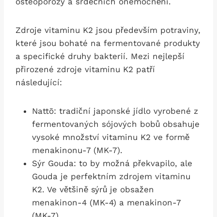
osteoporózy a srdečních onemocnění.
Zdroje vitaminu K2 jsou především potraviny,
které jsou bohaté na fermentované produkty
a specifické druhy bakterií. Mezi nejlepší
přirozené zdroje vitaminu K2 patří
následující:
Nattō: tradiční japonské jídlo vyrobené z
fermentovaných sójových bobů obsahuje
vysoké množství vitaminu K2 ve formě
menakinonu-7 (MK-7).
Sýr Gouda: to by možná překvapilo, ale
Gouda je perfektním zdrojem vitaminu
K2. Ve většině sýrů je obsažen
menakinon-4 (MK-4) a menakinon-7
(MK-7).