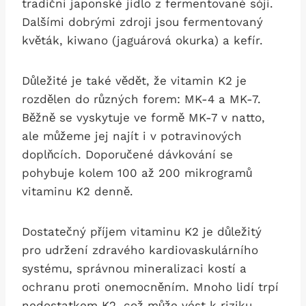
tradiční japonské jídlo z fermentované sóji.
Dalšími dobrými zdroji jsou fermentovaný
květák, kiwano (jaguárová okurka) a kefír.
Důležité je také vědět, že vitamin K2 je
rozdělen do různých forem: MK-4 a MK-7.
Běžně se vyskytuje ve formě MK-7 v natto,
ale můžeme jej najít i v potravinových
doplňcích. Doporučené dávkování se
pohybuje kolem 100 až 200 mikrogramů
vitaminu K2 denně.
Dostatečný příjem vitaminu K2 je důležitý
pro udržení zdravého kardiovaskulárního
systému, správnou mineralizaci kostí a
ochranu proti onemocněním. Mnoho lidí trpí
nedostatkem K2, což může vést k riziku