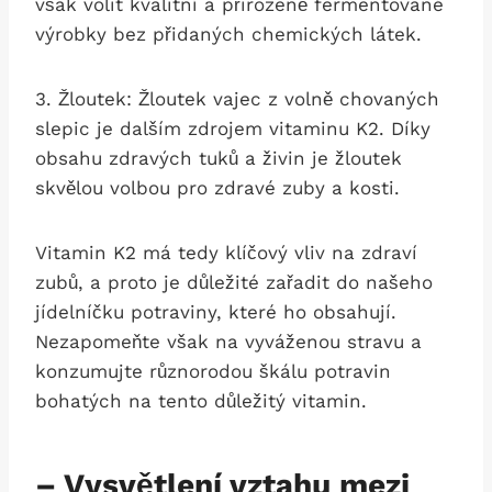
však volit kvalitní a přirozeně fermentované
výrobky bez přidaných chemických látek.
3. Žloutek: Žloutek vajec z volně chovaných
slepic je dalším zdrojem vitaminu K2. Díky
obsahu zdravých tuků a živin je žloutek
skvělou volbou pro zdravé zuby a kosti.
Vitamin K2 má tedy klíčový vliv na zdraví
zubů, a proto je důležité zařadit do našeho
jídelníčku potraviny, které ho obsahují.
Nezapomeňte však na vyváženou stravu a
konzumujte různorodou škálu potravin
bohatých na tento důležitý vitamin.
– Vysvětlení vztahu mezi