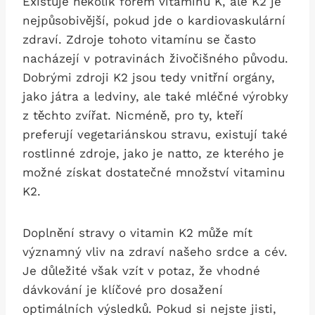
Existuje několik forem vitaminu K, ale K2 je
nejpůsobivější, pokud jde o kardiovaskulární
zdraví. Zdroje tohoto vitamínu se často
nacházejí v potravinách živočišného původu.
Dobrými zdroji K2 jsou tedy vnitřní orgány,
jako játra a ledviny, ale také mléčné výrobky
z těchto zvířat. Nicméně, pro ty, kteří
preferují vegetariánskou stravu, existují také
rostlinné zdroje, jako je natto, ze kterého je
možné získat dostatečné množství vitaminu
K2.
Doplnění stravy o vitamin K2 může mít
významný vliv na zdraví našeho srdce a cév.
Je důležité však vzít v potaz, že vhodné
dávkování je klíčové pro dosažení
optimálních výsledků. Pokud si nejste jisti,