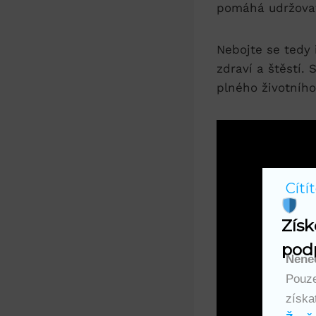
pomáhá udržovat 
Nebojte se tedy
zdraví a štěstí.
plného životního
Cítí
Získ
podp
Nenec
Pouze
získa