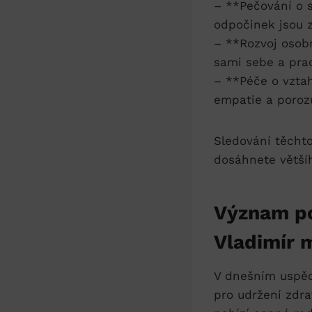
– **Pečování o s
odpočinek jsou zá
– **Rozvoj osobn
sami sebe a pra
– **Péče o vztah
empatie a porozu
Sledování těcht
dosáhnete většíh
Význam po
Vladimír 
V dnešním uspěc
pro udržení zdra