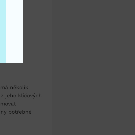
podle
 má několik
 z jeho klíčových
umovat
hny potřebné