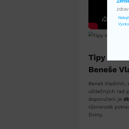
Ženš
zdrav
Nebojt
Vyzkou
Tipy na z
Beneše Vl
Beneš Vladimír, 
užitečných rad p
doporučení je
db
různorodé potra
živiny.