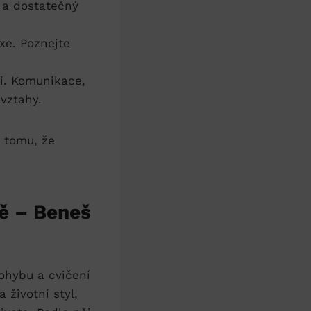
a a dostatečný
xe. Poznejte
i. Komunikace,
vztahy.
 tomu, že
.
ě – Beneš
ohybu a cvičení
 životní styl,