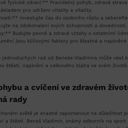
vé fyzické zdraví:** Pravidelný pohyb, zdravá strav
kladem pro udržení vitality a vitality.
osti:** Investujte čas do osobního růstu a seberefle
cujte na zdokonalení svých schopností a dovedností.
y:** Budujte pevné a zdravé vztahy s ostatními lidm
mění jsou klíčovými faktory pro šťastné a naplněné 
o jednoduchých rad od Beneše Vladimíra může vést k
o štěstí, naplnění a celkového blaha ve svém životě
hybu a cvičení ve zdravém život
má rady
haném světě je snadné zapomenout na důležitost p
ví a štěstí. Beneš Vladimír, známý odborník na sport a