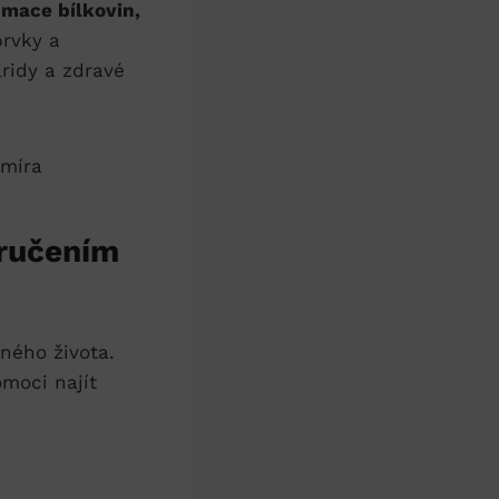
mace bílkovin,
prvky a
ridy a zdravé
oručením
ného života.
moci najít