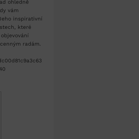
rad ohledně
ady vám
eho inspirativní
stech, které
 objevování
m cenným radám.