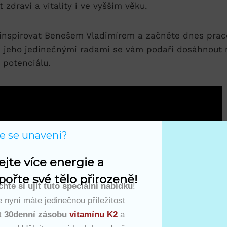
zdraví a vitality i ve vyšším věku.
 inspirovat Benešem Vladimírem a začněte dnes pra
 S jeho jedinečnými radami se vám podaří dosáhnout
 potenciálu.
te se unaveni?
ejte více energie a 
ořte své tělo přirozeně!
hte si ujít tuto speciální nabídku
!
 nyní máte jedinečnou příležitost
t
30denní zásobu
vitamínu K2
a