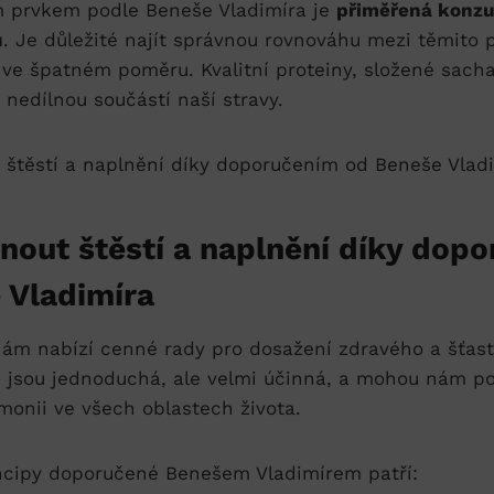
m prvkem podle Beneše Vladimíra je
přiměřená konzu
ů
. Je důležité najít správnou rovnováhu mezi těmito 
 ve špatném poměru. Kvalitní proteiny, složené sacha
 nedílnou součástí naší stravy.
nout štěstí a naplnění díky dop
 Vladimíra
nám nabízí cenné rady pro dosažení zdravého a šťast
 jsou jednoduchá, ale velmi účinná, a mohou nám po
onii ve všech oblastech života.
incipy doporučené Benešem Vladimírem patří: