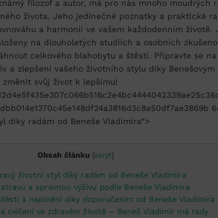
 známý filozof a autor, má pro nás mnoho moudrých 
tného života. Jeho jedinečné poznatky a praktické r
ovnováhu a harmonii ve vašem každodenním životě. J
aloženy na dlouholetých studiích a osobních zkušeno
hnout celkového blahobytu a štěstí. Připravte se na
iv a zlepšení vašeho životního stylu díky Benešový
 změnit svůj život k lepšímu!
tyl díky radám od Beneše Vladimíra“>
Obsah článku
[
skrýt
]
ravý životní styl díky radám od Beneše Vladimíra
 stravu a správnou výživu podle Beneše Vladimíra
těstí a naplnění díky doporučením od Beneše Vladimíra
 cvičení ve zdravém životě – Beneš Vladimír má rady