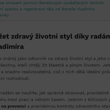
 se stresem pomocí Benešových osvědčených technik
ní spánku a regenerace těla od Beneše Vladimíra
ámky
žet zdravý životní styl díky radá
adimíra
e známý jako odborník na zdravý životní styl a jeho
echny, kteří chtějí žít šťastně a plným životem. Je
a snadno realizovatelná, což z nich dělá ideální pr
ní rozhodnutí.
adám se naučíte, jak správně stravovat, pravidelně 
áhu mezi prací a volným časem. Jedním z klíčových 
 na prevenci
a pravidelnou kontrolu zdravotního sta