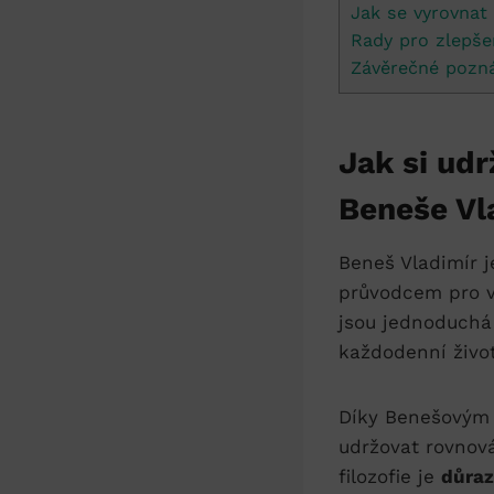
Jak se vyrovnat
Rady pro zlepše
Závěrečné pozn
Jak si udr
Beneše Vl
Beneš Vladimír j
průvodcem pro vš
jsou jednoduchá 
každodenní život
Díky Benešovým r
udržovat rovnov
filozofie je
důraz