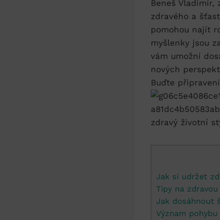
Beneš Vladimír,
zdravého a šťas
pomohou najít r
myšlenky jsou z
vám umožní dosá
nových perspekt
Buďte připraveni
zdravý životní s
Jak si udržet zd
Tipy na zdravou
Jak dosáhnout š
Význam pohybu a