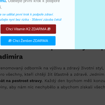
enu
.
Udělejte první krok k podpoře
í.
e se udělat první krok k podpoře zdraví. 
šejte nyní bez rizika - 30denní zásoba čeká!
Chci Vitamin K2 ZDARMA 🎁
🎁 Chci Ženšen ZDARMA
dravou stravu a správnou výživu 
adimíra
renomovaný odborník na výživu a zdravý životní styl,
ro všechny, kteří chtějí žít šťastně a zdravě. Jedním
át na pestrost stravy
. Každý den bychom měli konz
viny, aby nám nic nechybělo a abychom získali všec