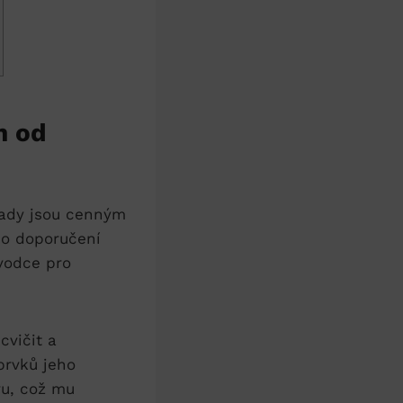
m od
 rady jsou cenným
ho doporučení
ůvodce pro
cvičit a
prvků jeho
vu, což mu