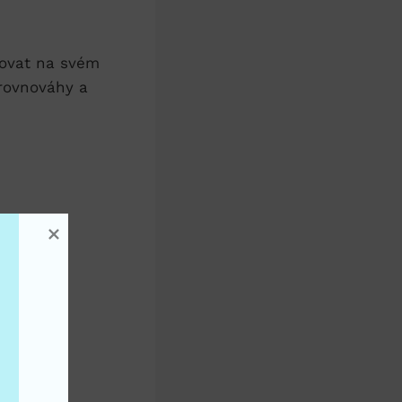
covat na svém
 rovnováhy a