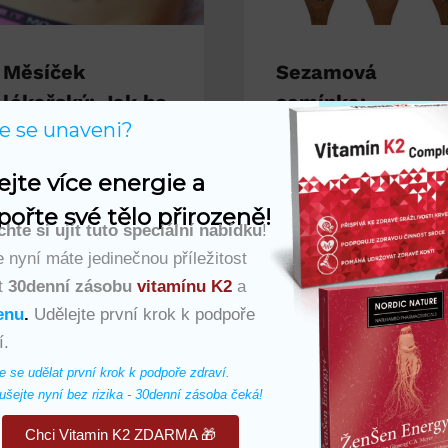
Měsíček
Sezamová
lékařský: Jak ho
semínka:
te se unaveni?
využít pro zdraví
Superpotravina
pro zdravé srdce
Od
Vita Natur
ejte více energie a 
a klouby
19. 1. 2026
ořte své tělo přirozeně!
hte si ujít tuto speciální nabídku
!
Od
Vita Natur
11. 10. 2025
 nyní máte jedinečnou příležitost
t
30denní zásobu
vitamínu K2
a
enu
.
Udělejte první krok k podpoře
í.
e se udělat první krok k podpoře zdraví. 
šejte nyní bez rizika - 30denní zásoba čeká!
Chci Vitamin K2 ZDARMA 🎁