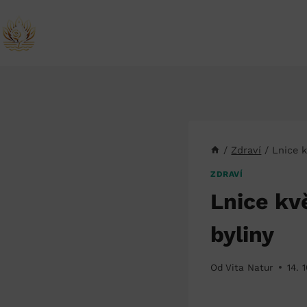
Přeskočit
na
obsah
/
Zdraví
/
Lnice k
ZDRAVÍ
Lnice kvě
byliny
Od
Vita Natur
14. 