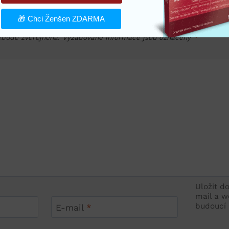
tář
🎁 Chci Ženšen ZDARMA
ebude zveřejněna.
Vyžadované informace jsou označeny
*
Uložit d
mail a w
budoucí
E-mail
*