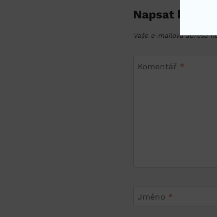
Napsat komen
Vaše e-mailová adresa n
Komentář
*
Jméno
*