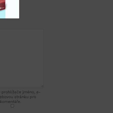
o prohlížeče jméno, e-
ebovou stránku pro
 komentáře.