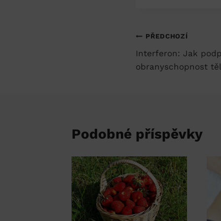
Navigace
PŘEDCHOZÍ
Interferon: Jak podp
pro
obranyschopnost těl
příspěvek
Podobné příspěvky