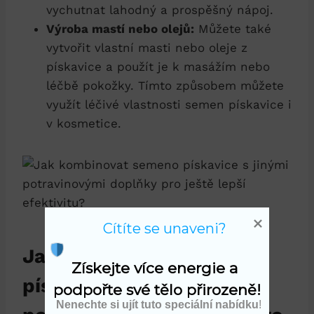
vychutnat lahodný a prospěšný nápoj.
Výroba mastí nebo olejů:
Můžete také
vytvořit vlastní masti nebo oleje z
pískavice a použít je k masážím nebo
léčbě pokožky. Tímto způsobem můžete
využít léčivé vlastnosti semen pískavice i
v kosmetice.
Cítíte se unaveni?
Jak kombinovat semeno
Získejte více energie a 
pískavice s jinými
podpořte své tělo přirozeně!
Nenechte si ujít tuto speciální nabídku
!