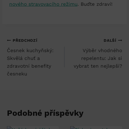
nového stravovacího režimu
. Buďte zdraví!
Navigace
PŘEDCHOZÍ
DALŠÍ
Česnek kuchyňský:
Výběr vhodného
pro
Skvělá chuť a
repelentu: Jak si
příspěvek
zdravotní benefity
vybrat ten nejlepší?
česneku
Podobné příspěvky