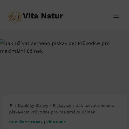
Přeskočit
na
Vita Natur
obsah
/
Doplňky Stravy
/
Pískavice
/
Jak užívat semeno
pískavice: Průvodce pro maximální účinek
DOPLŇKY STRAVY
|
PÍSKAVICE