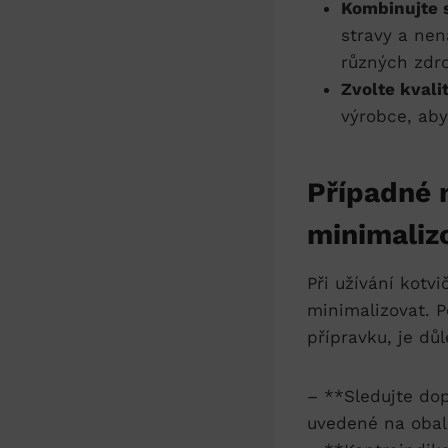
Kombinujte 
stravy a nen
různých zdro
Zvolte kvali
výrobce, aby
Případné n
minimaliz
Při užívání kotv
minimalizovat. P
přípravku, je dů
– **Sledujte do
uvedené na obal