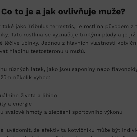
 Co to je a jak ovlivňuje muže?
 také jako Tribulus terrestris, je rostlina původem z 
riky. Tato rostlina se vyznačuje trnitými plody a je ji
é léčivé účinky. Jednou z hlavních vlastností kotvičn
vat hladinu testosteronu u mužů.
u různých látek, jako jsou saponiny nebo flavonoidy
žům několik výhod:
uálního života a libido
ity a energie
u svalové hmoty a zlepšení sportovního výkonu
 si uvědomit, že efektivita kotvičníku může být indiv