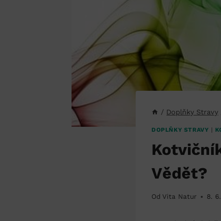
/
Doplňky Stravy
DOPLŇKY STRAVY
|
K
Kotviční
Vědět?
Od
Vita Natur
8. 6