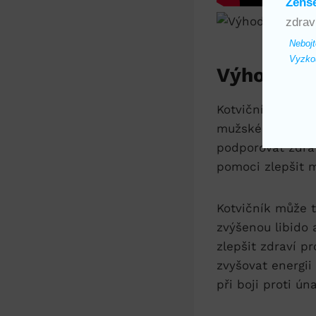
Ženš
zdrav
Nebojt
Vyzkou
Výhody už
Kotvičník je ros
mužskému tělu. 
podporovat zdrav
pomoci zlepšit m
Kotvičník může t
zvýšenou libido 
zlepšit zdraví p
zvyšovat energi
při boji proti ún