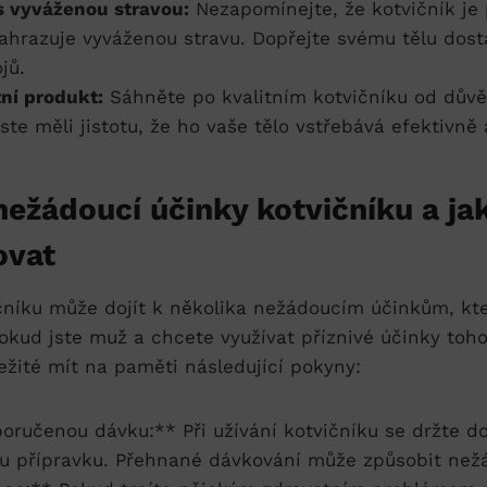
s vyváženou stravou:
Nezapomínejte, že kotvičník je
ahrazuje vyváženou stravu. Dopřejte svému tělu dosta
jů.
tní produkt:
Sáhněte po kvalitním kotvičníku od dův
ste měli jistotu, že ho vaše tělo vstřebává efektivně
ežádoucí účinky kotvičníku a jak
ovat
ičníku může dojít k několika nežádoucím účinkům, kte
okud jste muž a chcete využívat příznivé účinky toh
ležité mít na paměti následující pokyny:
poručenou dávku:** Při užívání kotvičníku se držte 
u přípravku. Přehnané dávkování může způsobit než