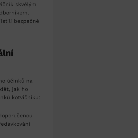
vičník skvělým
odborníkem,
jistili bezpečné
lní
ho účinků na
dět, jak ho
inků kotvičníku:
 doporučenou
ředávkování