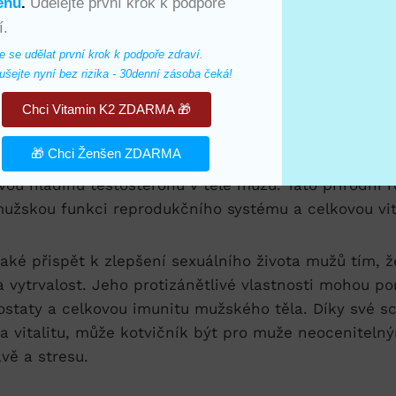
enu
.
Udělejte první krok k podpoře
í.
e se udělat první krok k podpoře zdraví. 
šejte nyní bez rizika - 30denní zásoba čeká!
ívání kotvičníku pro mužské zdra
Chci Vitamin K2 ZDARMA 🎁
tlina známá pro své mnoho zdravotních výhod, které 
🎁 Chci Ženšen ZDARMA
Jednou z největších výhod užívání kotvičníku je jeh
ou hladinu testosteronu v těle mužů. Tato přírodní 
užskou funkci reprodukčního systému a celkovou vita
aké přispět k zlepšení sexuálního života mužů tím, 
a vytrvalost. Jeho protizánětlivé vlastnosti mohou p
rostaty a celkovou imunitu mužského těla. Díky své s
i a vitalitu, může kotvičník být pro muže neocenite
avě a stresu.