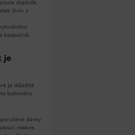
 pouze doplněk
tek živin z
ěryhodného
 a bezpečně.
 je
ré je důležité
oto bylinného
doporučené dávky
ádoucí reakce.