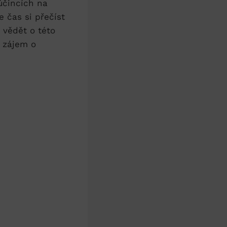
 účincích na
e čas si přečíst
 vědět o této
e zájem o