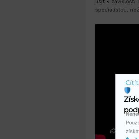
lišit v závislos
specialistou, ne
Cítí
Získ
podp
Nenec
Pouze
získa