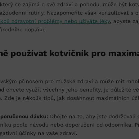
který se zajímá o své zdraví a pohodu, může být kot
aždodenní rutiny. Nezapomeňte však konzultovat s 
koli zdravotní problémy nebo užíváte léky
, abyste za
řírodního doplňku.
ně používat kotvičník pro maximá
rovským přínosem pro mužské zdraví a může mít mno
ud chcete využít všechny jeho benefity, je důležité vě
. Zde je několik tipů, jak dosáhnout maximálních úč
oporučenou dávku:
Dbejte na to, aby jste dodržovali
čníku podle návodu nebo doporučení od odborníka. P
ativní účinky na vaše zdraví.