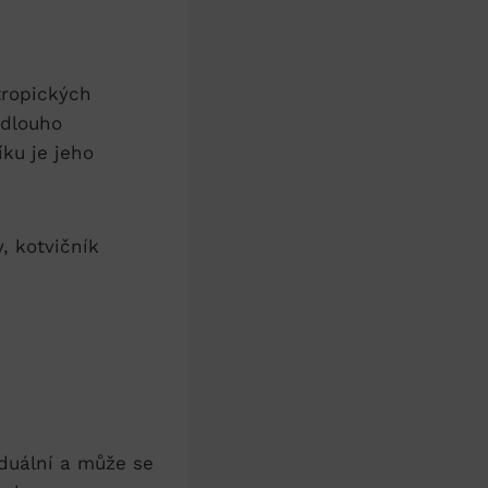
tropických
ž dlouho
íku je jeho
, kotvičník
iduální a může se