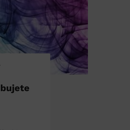
?
ebujete