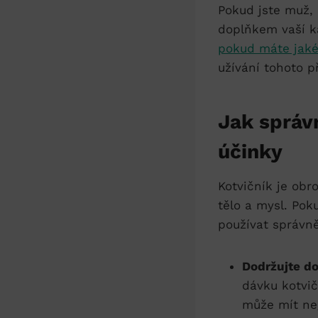
Pokud jste muž, 
doplňkem vaší k
pokud máte jaké
užívání tohoto p
Jak správ
účinky
Kotvičník je ob
tělo a mysl. Pok
používat správně
Dodržujte d
dávku kotvi
může mít neg