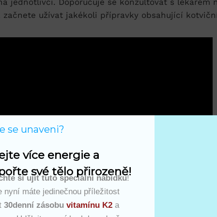
ti na jednotlivci. Doporučuje se konzultovat s lékařem
ž začnete užívat jakékoli přípravky obsahující kotvičn
te se unaveni?
ejte více energie a 
ořte své tělo přirozeně!
hte si ujít tuto speciální nabídku
!
 nyní máte jedinečnou příležitost
t
30denní zásobu
vitamínu K2
a