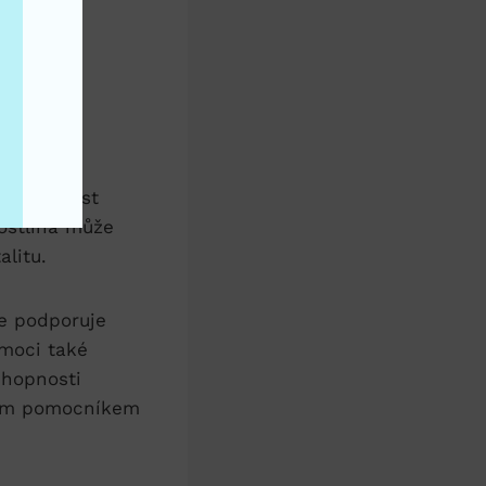
ví
přináší
o schopnost
rostlina může
litu.
že podporuje
omoci také
chopnosti
lným pomocníkem