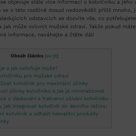
se objevuje stále více informací o kotvičníku a jeho
 se o této rostlině dosud nedozvěděli příliš mnoho, j
sledujících odstavcích se dozvíte vše, co potřebujete
a jak může ovlivnit mužské zdraví. Takže pokud mát
né informace, neváhejte a čtěte dál!
Obsah článku
[
skrýt
]
 je a jak ovlivňuje muže?
kotvičníku pro mužské zdraví
žívat kotvičník pro maximální účinky
cí účinky kotvičníku a jak je minimalizovat
ce o dávkování a frekvenci užívání kotvičníku
, jak integrovat kotvičník do denního režimu
tní kotvičník a odhalit nekvalitní produkty
enky