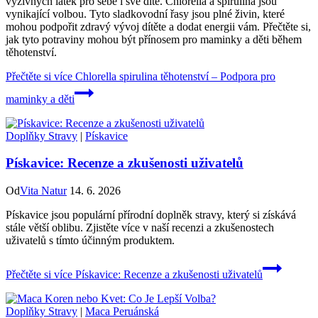
výživných látek pro sebe i své dítě. Chlorella a spirulina jsou
vynikající volbou. Tyto sladkovodní řasy jsou plné živin, které
mohou podpořit zdravý vývoj dítěte a dodat energii vám. Přečtěte si,
jak tyto potraviny mohou být přínosem pro maminky a děti během
těhotenství.
Přečtěte si více
Chlorella spirulina těhotenství – Podpora pro
maminky a děti
Doplňky Stravy
|
Pískavice
Pískavice: Recenze a zkušenosti uživatelů
Od
Vita Natur
14. 6. 2026
Pískavice jsou populární přírodní doplněk stravy, který si získává
stále větší oblibu. Zjistěte více v naší recenzi a zkušenostech
uživatelů s tímto účinným produktem.
Přečtěte si více
Pískavice: Recenze a zkušenosti uživatelů
Doplňky Stravy
|
Maca Peruánská