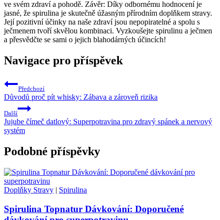
ve svém zdraví a pohodě. Závěr: Díky odbornému hodnocení je
jasné, že spirulina je skutečně úžasným přírodním doplňkem stravy.
Její pozitivní účinky na naše zdraví jsou nepopiratelné a spolu s
ječmenem tvoří skvělou kombinaci. Vyzkoušejte spirulinu a ječmen
a přesvědčte se sami o jejich blahodárných účincích!
Navigace pro příspěvek
Předchozí
Důvodů proč pít whisky: Zábava a zároveň rizika
Další
Jujube čímeč datlový: Superpotravina pro zdravý spánek a nervový
systém
Podobné příspěvky
Doplňky Stravy
|
Spirulina
Spirulina Topnatur Dávkování: Doporučené
dávkování pro superpotravinu