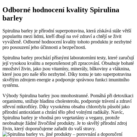
Odborné hodnocení kvality Spirulina
barley
Spirulina barley je přírodní superpotravina, která získává stále větší
popularitu mezi lidmi, kteří dbají na své zdraví a chtějí se živit
vyváženě. Odborné hodnocení kvality tohoto produktu je nezbytné
pro posouzení jeho účinnosti a bezpečnosti.
Spirulina barley prochází přísnými laboratorními testy, které zaručují
její vysokou kvalitu a neporušenost při zpracování. Obsahuje bohaté
množství živin, jako jsou vitamíny, minerály, bílkoviny a vláknina,
které jsou pro naše tělo nezbytné. Díky tomu je tato superpotravina
skvělým zdrojem energie a podporuje správnou funkci imunitního
systému.
Výhody Spirulina barley jsou mnohostranné. Pomáhá při detoxikaci
organismu, snižuje hladinu cholesterolu, podporuje trávení a zdraví
střevní mikroflóry. Díky vysokému obsahu chlorofylu působí jako
přírodní antioxidant a chrání tělo před volnými radikály. Navíc,
Spirulina barley je vhodná pro vegetariány a vegany, protože
neobsahuje žádné živočišné produkty. Je to skvělý přírodní zdroj
živin, který doporučujeme zařadit do vaší stravy.