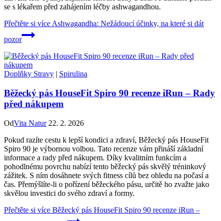
se s lékařem před zahájením léčby ashwagandhou.
Přečtěte si více
Ashwagandha: Nežádoucí účinky, na které si dát
pozor
Doplňky Stravy
|
Spirulina
Běžecký pás HouseFit Spiro 90 recenze iRun – Rady
před nákupem
Od
Vita Natur
22. 2. 2026
Pokud razíte cestu k lepší kondici a zdraví, Běžecký pás HouseFit
Spiro 90 je výbornou volbou. Tato recenze vám přináší základní
informace a rady před nákupem. Díky kvalitním funkcím a
pohodlnému povrchu nabízí tento běžecký pás skvělý tréninkový
zážitek. S ním dosáhnete svých fitness cílů bez ohledu na počasí a
čas. Přemýšlíte-li o pořízení běžeckého pásu, určitě ho zvažte jako
skvělou investici do svého zdraví a formy.
Přečtěte si více
Běžecký pás HouseFit Spiro 90 recenze iRun –