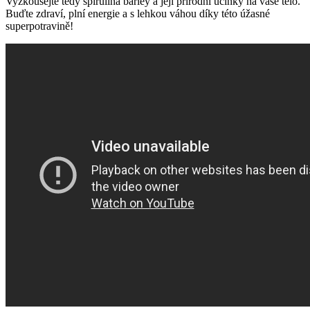
Vyzkoušejte tedy spirulina barley a její přírodní účinky na vaše tělo.
Buďte zdraví, plní energie a s lehkou váhou díky této úžasné
superpotravině!