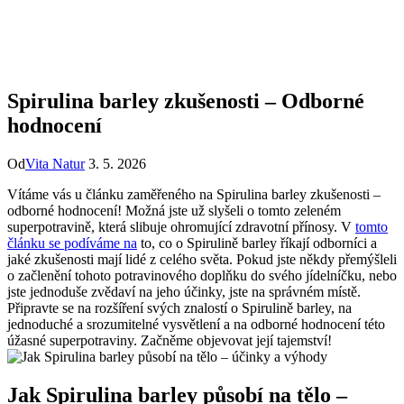
Spirulina barley zkušenosti – Odborné
hodnocení
Od
Vita Natur
3. 5. 2026
Vítáme vás u článku zaměřeného na Spirulina barley zkušenosti –
odborné hodnocení! Možná jste už slyšeli o tomto zeleném
superpotravině, která slibuje ohromující zdravotní přínosy. V
tomto
článku se podíváme na
to, co o Spirulině barley říkají odborníci a
jaké zkušenosti mají lidé z celého světa. Pokud jste někdy přemýšleli
o začlenění tohoto potravinového doplňku do svého jídelníčku, nebo
jste jednoduše zvědaví na jeho účinky, jste na správném místě.
Připravte se na rozšíření svých znalostí o Spirulině barley, na
jednoduché a srozumitelné vysvětlení a na odborné hodnocení této
úžasné superpotraviny. Začněme objevovat její tajemství!
Jak Spirulina barley působí na tělo –