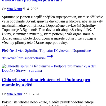
Od
Vita Natur
5. 4. 2026
Spirulina je jednou z nejúčinnějších superpotravin, která se těší stále
větší popularitě. Avšak správné dávkování je klíčové, aby se získaly
maximální zdravotní přínosy. Doporučené dávkování Spiruliny
Topnatur je 3-5g denně. Tato dávka obsahuje všechny důležité
živiny, vitaminy a minerály, které potřebuje váš organismus. S
dodržováním tohoto doporučení si můžete být jisti, že využijete
všechny přínosy této úžasné superpotraviny.
Přečtěte si více
Spirulina Topnatur Dávkování: Doporučené
dávkování pro superpotravinu
Doplňky Stravy
|
Spirulina
Chlorella spirulina těhotenství – Podpora pro
maminky a děti
Od
Vita Natur
27. 1. 2026
Pokud jste těhotná nebo kojíte, hledáte pravděpodobně zdroje