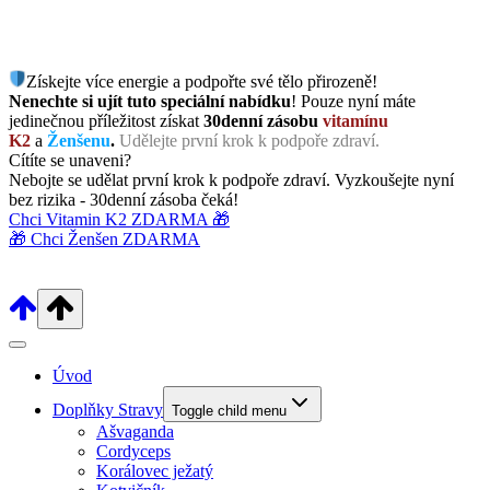
Získejte více energie a podpořte své tělo přirozeně!
Nenechte si ujít tuto speciální nabídku
! Pouze nyní máte
jedinečnou příležitost získat
30denní zásobu
vitamínu
K2
a
Ženšenu
.
Udělejte první krok k podpoře zdraví.
Cítíte se unaveni?
Nebojte se udělat první krok k podpoře zdraví. Vyzkoušejte nyní
bez rizika - 30denní zásoba čeká!
Chci Vitamin K2 ZDARMA 🎁
🎁 Chci Ženšen ZDARMA
Úvod
Doplňky Stravy
Toggle child menu
Ašvaganda
Cordyceps
Korálovec ježatý