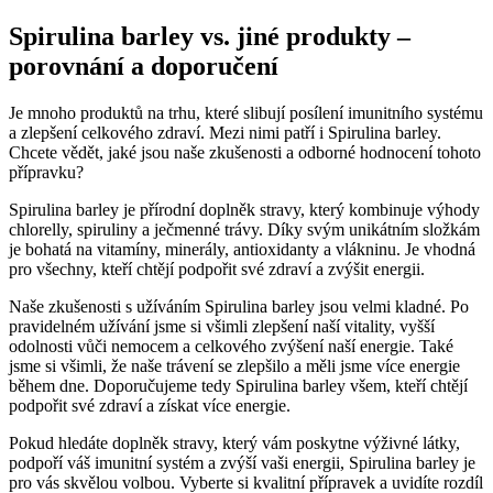
Spirulina barley vs. jiné produkty –
porovnání a doporučení
Je mnoho produktů na trhu, které slibují posílení imunitního systému
a zlepšení celkového zdraví. Mezi nimi patří i Spirulina barley.
Chcete vědět, jaké jsou naše zkušenosti a odborné hodnocení tohoto
přípravku?
Spirulina barley je přírodní doplněk stravy, který kombinuje výhody
chlorelly, spiruliny a ječmenné trávy. Díky svým unikátním složkám
je bohatá na vitamíny, minerály, antioxidanty a vlákninu. Je vhodná
pro všechny, kteří chtějí podpořit své zdraví a zvýšit energii.
Naše zkušenosti s užíváním Spirulina barley jsou velmi kladné. Po
pravidelném užívání jsme si všimli zlepšení naší vitality, vyšší
odolnosti vůči nemocem a celkového zvýšení naší energie. Také
jsme si všimli, že naše trávení se zlepšilo a měli jsme více energie
během dne. Doporučujeme tedy Spirulina barley všem, kteří chtějí
podpořit své zdraví a získat více energie.
Pokud hledáte doplněk stravy, který vám poskytne výživné látky,
podpoří váš imunitní systém a zvýší vaši energii, Spirulina barley je
pro vás skvělou volbou. Vyberte si kvalitní přípravek a uvidíte rozdíl