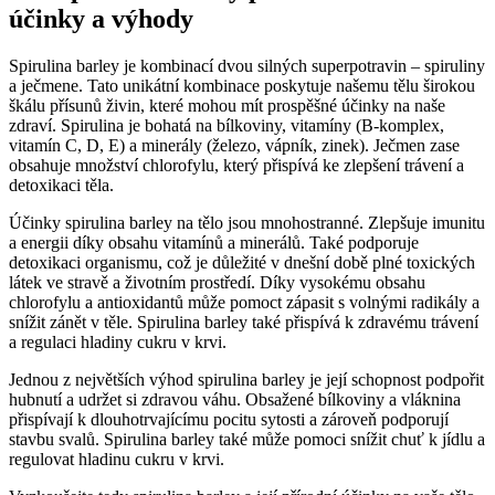
účinky a výhody
Spirulina barley je kombinací dvou silných superpotravin – spiruliny
a ječmene. Tato unikátní kombinace poskytuje našemu tělu širokou
škálu přísunů živin, které mohou mít prospěšné účinky na naše
zdraví. Spirulina je bohatá na bílkoviny, vitamíny (B-komplex,
vitamín C, D, E) a minerály (železo, vápník, zinek). Ječmen zase
obsahuje množství chlorofylu, který přispívá ke zlepšení trávení a
detoxikaci těla.
Účinky spirulina barley na tělo jsou mnohostranné. Zlepšuje imunitu
a energii díky obsahu vitamínů a minerálů. Také podporuje
detoxikaci organismu, což je důležité v dnešní době plné toxických
látek ve stravě a životním prostředí. Díky vysokému obsahu
chlorofylu a antioxidantů může pomoct zápasit s volnými radikály a
snížit zánět v těle. Spirulina barley také přispívá k zdravému trávení
a regulaci hladiny cukru v krvi.
Jednou z největších výhod spirulina barley je její schopnost podpořit
hubnutí a udržet si zdravou váhu. Obsažené bílkoviny a vláknina
přispívají k dlouhotrvajícímu pocitu sytosti a zároveň podporují
stavbu svalů. Spirulina barley také může pomoci snížit chuť k jídlu a
regulovat hladinu cukru v krvi.