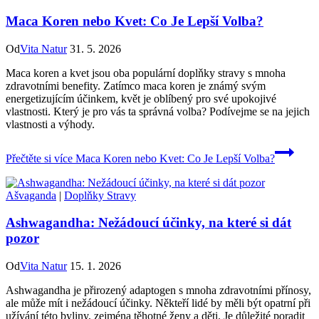
Maca Koren nebo Kvet: Co Je Lepší Volba?
Od
Vita Natur
31. 5. 2026
Maca koren a kvet jsou oba populární doplňky stravy s mnoha
zdravotními benefity. Zatímco maca koren je známý svým
energetizujícím účinkem, květ je oblíbený pro své upokojivé
vlastnosti. Který je pro vás ta správná volba? Podívejme se na jejich
vlastnosti a výhody.
Přečtěte si více
Maca Koren nebo Kvet: Co Je Lepší Volba?
Ašvaganda
|
Doplňky Stravy
Ashwagandha: Nežádoucí účinky, na které si dát
pozor
Od
Vita Natur
15. 1. 2026
Ashwagandha je přirozený adaptogen s mnoha zdravotními přínosy,
ale může mít i nežádoucí účinky. Někteří lidé by měli být opatrní při
užívání této byliny, zejména těhotné ženy a děti. Je důležité poradit