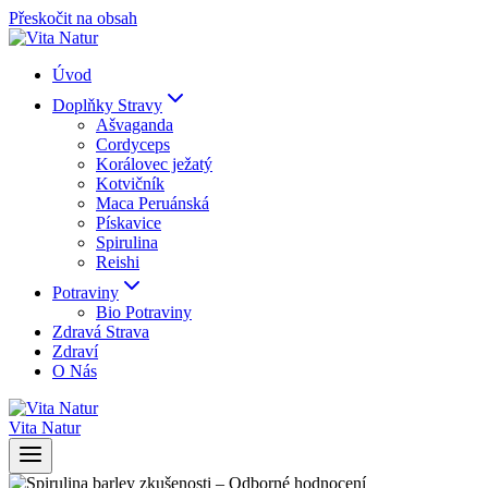
Přeskočit na obsah
Úvod
Doplňky Stravy
Ašvaganda
Cordyceps
Korálovec ježatý
Kotvičník
Maca Peruánská
Pískavice
Spirulina
Reishi
Potraviny
Bio Potraviny
Zdravá Strava
Zdraví
O Nás
Vita Natur