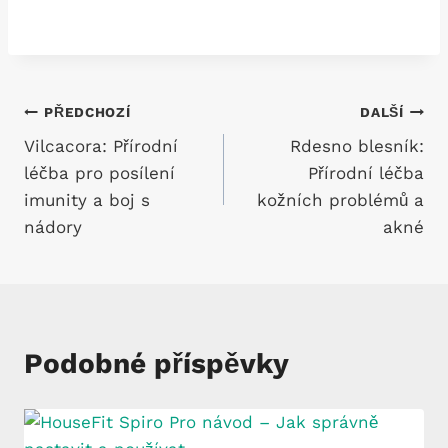
Navigace
PŘEDCHOZÍ
DALŠÍ
Vilcacora: Přírodní
Rdesno blesník:
pro
léčba pro posílení
Přírodní léčba
příspěvek
imunity a boj s
kožních problémů a
nádory
akné
Podobné příspěvky