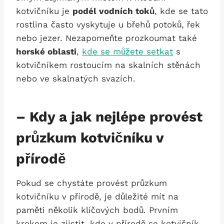
kotvičníku je
podél vodních toků
, kde se tato
rostlina často vyskytuje u břehů potoků, řek
nebo jezer. Nezapomeňte prozkoumat také
horské oblasti
,
kde se můžete setkat
s
kotvičníkem rostoucím na skalních stěnách
nebo ve skalnatých svazích.
– Kdy a jak nejlépe provést
průzkum kotvičníku v
přírodě
Pokud se chystáte provést průzkum
kotvičníku v přírodě, je důležité mít na
paměti několik klíčových bodů. Prvním
krokem je zjistit, kde v přírodě se kotvičník