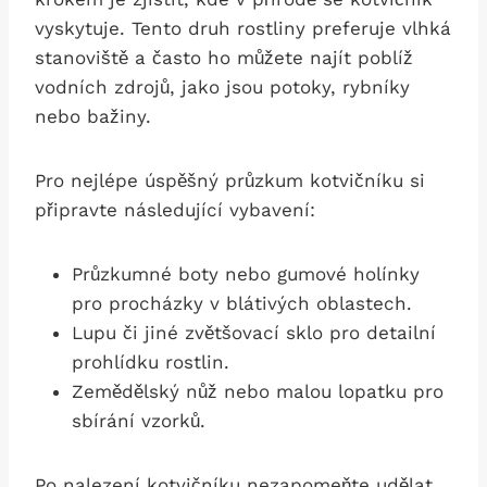
vyskytuje. Tento druh rostliny preferuje vlhká
stanoviště a často ho můžete najít poblíž
vodních zdrojů, jako jsou potoky, rybníky
nebo bažiny.
Pro nejlépe úspěšný průzkum kotvičníku si
připravte následující vybavení:
Průzkumné boty nebo gumové holínky
pro procházky v blátivých oblastech.
Lupu či jiné zvětšovací sklo pro detailní
prohlídku rostlin.
Zemědělský nůž nebo malou lopatku pro
sbírání vzorků.
Po nalezení kotvičníku nezapomeňte udělat