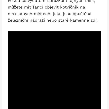
Pokud se vydáte na průzkum tajných míst,
můžete mít šanci objevit kotvičník na
nečekaných místech, jako jsou opuštěná
železniční nádraží nebo staré kamenné zdi.