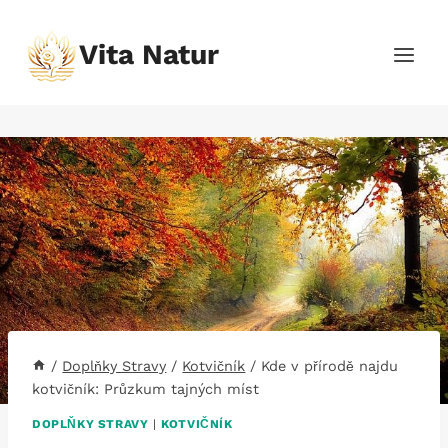
Přeskočit
na
Vita Natur
obsah
/
Doplňky Stravy
/
Kotvičník
/
Kde v přírodě najdu
kotvičník: Průzkum tajných míst
DOPLŇKY STRAVY
|
KOTVIČNÍK