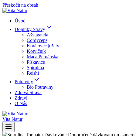
Přeskočit na obsah
Úvod
Doplňky Stravy
Ašvaganda
Cordyceps
Korálovec ježatý
Kotvičník
Maca Peruánská
Pískavice
Spirulina
Reishi
Potraviny
Bio Potraviny
Zdravá Strava
Zdraví
O Nás
Vita Natur