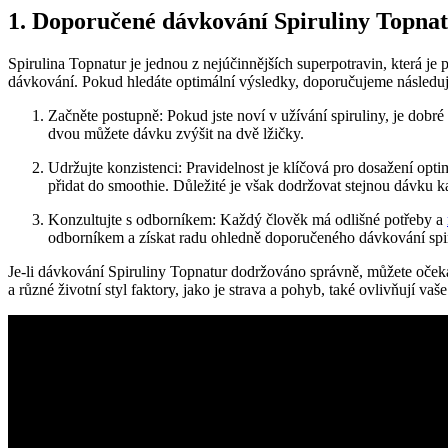
1. Doporučené dávkování Spiruliny Topnat
Spirulina Topnatur je jednou z nejúčinnějších superpotravin, která je
dávkování. Pokud hledáte optimální výsledky, doporučujeme následuj
Začněte postupně: Pokud jste noví v užívání spiruliny, je dobré
dvou můžete dávku zvýšit na dvě lžičky.
Udržujte konzistenci: Pravidelnost je klíčová pro dosažení op
přidat do smoothie. Důležité je však dodržovat stejnou dávku k
Konzultujte s odborníkem: Každý člověk má odlišné potřeby a
odborníkem a získat radu ohledně doporučeného dávkování spir
Je-li dávkování Spiruliny Topnatur dodržováno správně, můžete očeká
a různé životní styl faktory, jako je strava a pohyb, také ovlivňují vaš