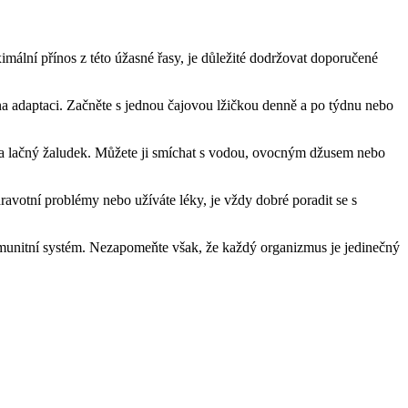
imální přínos z této úžasné řasy, je důležité dodržovat doporučené
s na adaptaci. Začněte s jednou čajovou lžičkou denně a po týdnu nebo
 na lačný žaludek. Můžete ji smíchat s vodou, ovocným džusem nebo
ravotní problémy nebo užíváte léky, je vždy dobré poradit se s
 imunitní systém. Nezapomeňte však, že každý organizmus je jedinečný