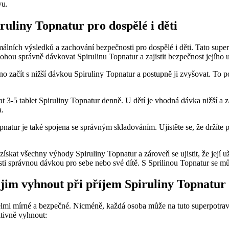
vu.
ruliny Topnatur pro dospělé i děti
málních výsledků a zachování bezpečnosti pro dospělé i děti. Tato supe
hou správně dávkovat Spirulinu Topnatur a zajistit bezpečnost jejího u
no začít s nižší dávkou Spiruliny Topnatur a postupně ji zvyšovat. To 
3-5 tablet Spiruliny Topnatur denně. U dětí je vhodná dávka nižší a z
a.
natur je také spojena se správným skladováním. Ujistěte se, že držíte
kat všechny výhody Spiruliny Topnatur a zároveň se ujistit, že její už
ti správnou dávkou pro sebe nebo své dítě. S Sprilinou Topnatur se můž
e jim vyhnout při příjem Spiruliny Topnatur
elmi mírné a bezpečné. Nicméně, každá osoba může na tuto superpotravi
ktivně vyhnout: