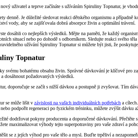
nový uživatel a teprve začínáte s užíváním Spiruliny Topnatur, je vhodné
blety denně. Je důležité sledovat reakci dětského organismu a případně 
tví vody, aby se zajišťovala dobrá absorpce živin a optimální trávení.
te dosáhli co nejlepších výsledků. Mějte na paměti, že každý organism
ních situací nebo po dohodě s odborníkem. Sledujte reakci svého těla 
idelného užívání Spiruliny Topnatur si můžete být jisti, že poskytujet
uliny Topnatur
díky svému bohatému obsahu živin. Správné dávkování je klíčové pro zaj
r a dosáhnout požadovaných výsledků.
ur, doporučuje se začít s nižší dávkou a postupně ji zvyšovat. Tím dáv
r se může lišit v
závislosti na vašich individuálních potřebách
a cílech
 nebo podpořit regeneraci po fyzickém tréninku, můžete zvýšit dávku a
ežité dodržovat pokyny producenta a doporučené dávkování. Přečtěte si
te maximalizovat výhody tejto superpotraviny pro vaše zdraví a poh
ěšit se z jejích výhod pro vaše tělo a mysl. Buďte trpěliví a nezapomeň