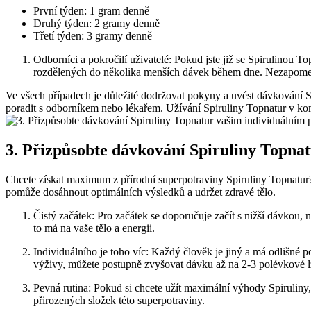
První týden: 1 gram denně
Druhý týden: 2 gramy denně
Třetí týden: 3 gramy denně
Odborníci a pokročilí uživatelé: Pokud jste již se Spirulinou 
rozdělených do několika menších dávek během dne. Nezapomeňte v
Ve všech případech je důležité dodržovat pokyny a uvést dávkování Sp
poradit s odborníkem nebo lékařem. Užívání Spiruliny Topnatur v kom
3. Přizpůsobte dávkování Spiruliny Topna
Chcete získat maximum z přírodní superpotraviny Spiruliny Topnatur
pomůže dosáhnout optimálních výsledků a udržet zdravé tělo.
Čistý začátek: Pro začátek se doporučuje začít s nižší dávkou,
to má na vaše tělo a energii.
Individuálního je toho víc: Každý člověk je jiný a má odlišné 
výživy, můžete postupně zvyšovat dávku až na 2-3 polévkové l
Pevná rutina: Pokud si chcete užít maximální výhody Spiruliny,
přirozených složek této superpotraviny.