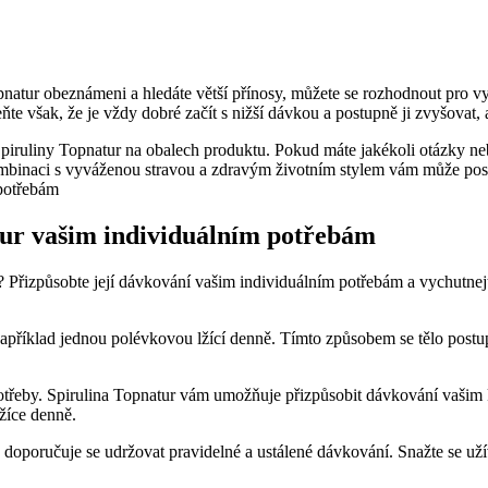
Topnatur obeznámeni a hledáte větší přínosy, můžete se rozhodnout pro v
šak, že je vždy dobré začít s nižší dávkou a postupně ji zvyšovat, aby
iruliny Topnatur na obalech produktu. Pokud máte jakékoli otázky nebo
binaci s vyváženou stravou a zdravým životním stylem vám může poskyt
tur vašim individuálním potřebám
? Přizpůsobte její dávkování vašim individuálním potřebám a vychutne
 například jednou polévkovou lžící denně. Tímto způsobem se tělo postu
potřeby. Spirulina Topnatur vám umožňuje přizpůsobit dávkování vašim k
žíce denně.
 doporučuje se udržovat pravidelné a ustálené dávkování. Snažte se užív