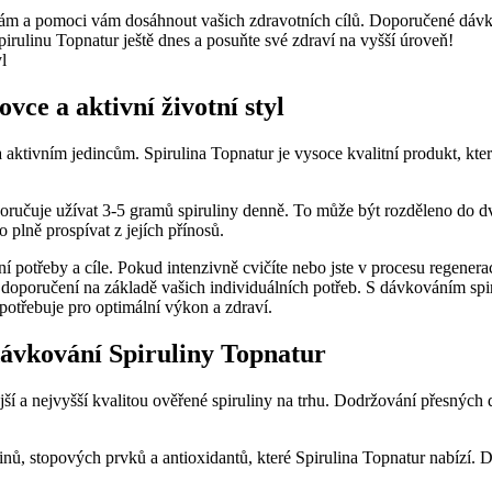
řebám a pomoci vám dosáhnout vašich zdravotních cílů. Doporučené dáv
pirulinu Topnatur ještě dnes a posuňte své zdraví na vyšší úroveň!
vce a aktivní životní styl
 aktivním jedincům. Spirulina Topnatur je vysoce kvalitní produkt, kter
ručuje užívat 3-5 gramů spiruliny denně. To může být rozděleno do dvou
o plně prospívat z jejích přínosů.
ní potřeby a cíle. Pokud intenzivně cvičíte nebo jste v procesu regener
oporučení na základě vašich individuálních potřeb. S dávkováním spiru
 potřebuje pro optimální výkon a zdraví.
dávkování Spiruliny Topnatur
jší a nejvyšší kvalitou ověřené spiruliny na trhu. Dodržování přesných
nů, stopových prvků a antioxidantů, které Spirulina Topnatur nabízí.