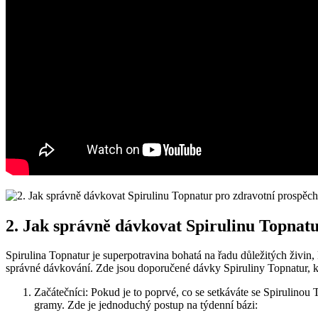
2. Jak správně dávkovat Spirulinu Topnat
Spirulina Topnatur je superpotravina bohatá na řadu důležitých živin
správné dávkování. Zde jsou doporučené dávky Spiruliny Topnatur, kt
Začátečníci: Pokud je to poprvé, co se setkáváte se Spirulinou 
gramy. Zde je jednoduchý postup na týdenní bázi: