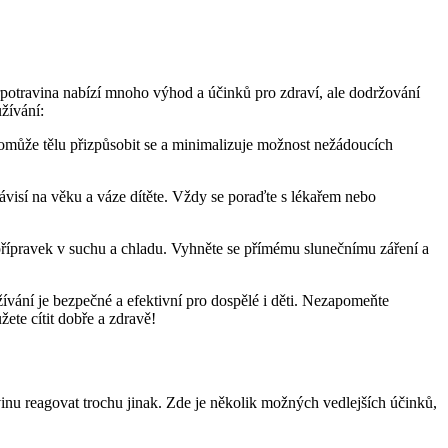
rpotravina nabízí mnoho výhod a účinků pro zdraví, ale dodržování
žívání:
pomůže tělu přizpůsobit se a minimalizuje možnost nežádoucích
ávisí na věku a váze dítěte. Vždy se poraďte s lékařem nebo
 přípravek v suchu a chladu. Vyhněte se přímému slunečnímu záření a
ívání je bezpečné a efektivní pro dospělé i děti. Nezapomeňte
ete cítit dobře a zdravě!
nu reagovat trochu jinak. Zde je několik možných vedlejších účinků,