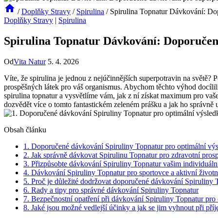
/
Doplňky Stravy
/
Spirulina
/
Spirulina Topnatur Dávkování: Do
Doplňky Stravy
|
Spirulina
Spirulina Topnatur Dávkování: Doporučen
Od
Vita Natur
5. 4. 2026
Víte, že spirulina je jednou z nejúčinnějších superpotravin na světě? P
prospěšných látek pro váš organismus. Abychom těchto výhod docílil
spirulina topnatur a vysvětlíme vám, jak z ní získat maximum pro vaš
dozvědět více o tomto fantastickém zeleném prášku a jak ho správně už
Obsah článku
1. Doporučené dávkování Spiruliny Topnatur pro optimální vý
2. Jak správně dávkovat Spirulinu Topnatur pro zdravotní pros
3. Přizpůsobte dávkování Spiruliny Topnatur vašim individuál
4. Dávkování Spiruliny Topnatur pro sportovce a aktivní životní
5. Proč je důležité dodržovat doporučené dávkování Spiruliny 
6. Rady a tipy pro správné dávkování Spiruliny Topnatur
7. Bezpečnostní opatření při dávkování Spiruliny Topnatur pro d
8. Jaké jsou možné vedlejší účinky a jak se jim vyhnout při pří