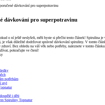
poručené dávkování pro superpotravinu
é dávkování pro superpotravinu
okud o ní ještě neslyšeli, měli byste si přečíst tento článek! Spirulina 
i, je však důležité dodržovat správné dávkování spiruliny. V tomto č
e zdraví. Bez ohledu na váš věk nebo potřeby, naleznete v tomto článku
ívat, pokračujte ve čtení!
sledky
pěch
ním potřebám
 styl
Topnatur
ospělé i děti
jem Spiruliny Topnatur