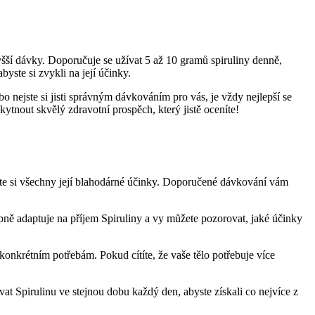
yšší dávky. Doporučuje se užívat 5 až 10 gramů spiruliny denně,
ste si zvykli na její účinky.
 nejste si jisti správným dávkováním pro vás, je vždy nejlepší se
nout skvělý zdravotní prospěch, který jistě oceníte!
jte si všechny její blahodárné účinky. Doporučené dávkování vám
pně adaptuje na příjem Spiruliny a vy můžete pozorovat, jaké účinky
onkrétním potřebám. Pokud cítíte, že vaše tělo potřebuje více
at Spirulinu ve stejnou dobu každý den, abyste získali co nejvíce z