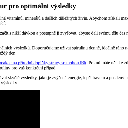
ur pro optimální výsledky
 plná vitamínů, minerálů a dalších důležitých živin. Abychom získali max
ící:
 začít s nižší dávkou a postupně ji zvyšovat, abyste dali svému tělu ča
timálních výsledků. Doporučujeme užívat spirulinu denně, ideálně ráno
aždý den.
reakce na přírodní doplňky stravy se mohou lišit
. Pokud máte nějaké zd
uliny pro váš konkrétní případ.
vat skvělé výsledky, jako je zvýšená energie, lepší trávení a posílený
e výsledky.