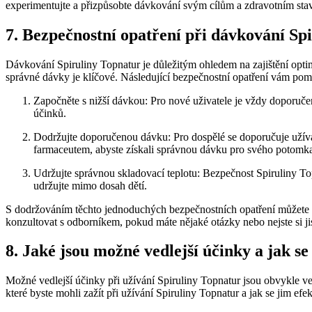
experimentujte a přizpůsobte dávkování svým cílům a zdravotním sta
7. Bezpečnostní opatření při dávkování Spi
Dávkování Spiruliny Topnatur je důležitým ohledem na zajištění opti
správné dávky je klíčové. Následující bezpečnostní opatření vám pomo
Započněte s nižší dávkou: Pro nové uživatele je vždy doporuče
účinků.
Dodržujte doporučenou dávku: Pro dospělé se doporučuje užívat 
farmaceutem, abyste získali správnou dávku pro svého potomk
Udržujte správnou skladovací teplotu: Bezpečnost Spiruliny Top
udržujte mimo dosah dětí.
S dodržováním těchto jednoduchých bezpečnostních opatření můžete zís
konzultovat s odborníkem, pokud máte nějaké otázky nebo nejste si jis
8. Jaké jsou možné vedlejší účinky a jak s
Možné vedlejší účinky při užívání Spiruliny Topnatur jsou obvykle v
které byste mohli zažít při užívání Spiruliny Topnatur a jak se jim efe