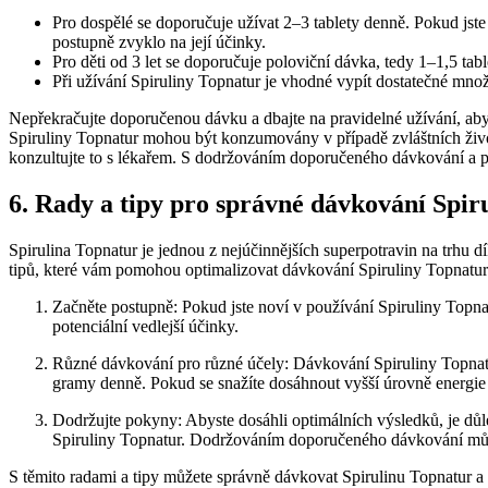
Pro dospělé se doporučuje užívat 2–3 tablety denně. Pokud jste 
postupně zvyklo na její účinky.
Pro děti od 3 let se doporučuje poloviční dávka, tedy 1–1,5 ta
Při užívání Spiruliny Topnatur je vhodné vypít dostatečné množs
Nepřekračujte doporučenou dávku a dbajte na pravidelné užívání, abys
Spiruliny Topnatur mohou být konzumovány v případě zvláštních život
konzultujte to s lékařem. S dodržováním doporučeného dávkování a prav
6. Rady a tipy pro správné dávkování Spir
Spirulina Topnatur je jednou z nejúčinnějších superpotravin na trhu 
tipů, které vám pomohou optimalizovat dávkování Spiruliny Topnatu
Začněte postupně: Pokud jste noví v používání Spiruliny Topnat
potenciální vedlejší účinky.
Různé dávkování pro různé účely: Dávkování Spiruliny Topnatu
gramy denně. Pokud se snažíte dosáhnout vyšší úrovně energie
Dodržujte pokyny: Abyste dosáhli optimálních výsledků, je důl
Spiruliny Topnatur. Dodržováním doporučeného dávkování může
S těmito radami a tipy můžete správně dávkovat Spirulinu Topnatur a t