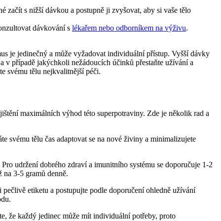
 začít s nižší dávkou a postupně ji zvyšovat, aby si vaše tělo
konzultovat dávkování s
lékařem nebo odborníkem na výživu
.
us je jedinečný a může vyžadovat individuální přístup. Vyšší dávky
a v případě jakýchkoli nežádoucích účinků přestaňte užívání a
e svému tělu nejkvalitnější péči.
ištění maximálních výhod této superpotraviny. Zde je několik rad a
áte svému tělu čas adaptovat se na nové živiny a minimalizujete
. Pro udržení dobrého zdraví a imunitního systému se doporučuje 1-2
ž na 3-5 gramů denně.
 pečlivě etiketu a postupujte podle doporučení ohledně užívání
odu.
te, že každý jedinec může mít individuální potřeby, proto