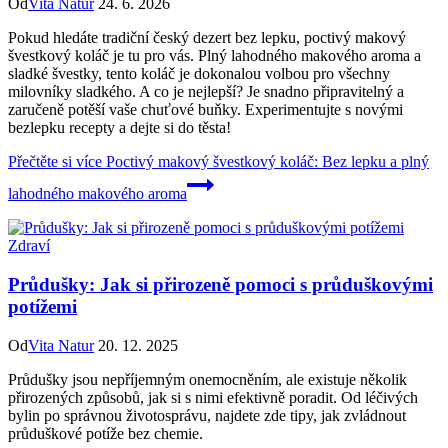
Od
Vita Natur
24. 6. 2026
Pokud hledáte tradiční český dezert bez lepku, poctivý makový
švestkový koláč je tu pro vás. Plný lahodného makového aroma a
sladké švestky, tento koláč je dokonalou volbou pro všechny
milovníky sladkého. A co je nejlepší? Je snadno připravitelný a
zaručeně potěší vaše chuťové buňky. Experimentujte s novými
bezlepku recepty a dejte si do těsta!
Přečtěte si více
Poctivý makový švestkový koláč: Bez lepku a plný
lahodného makového aroma
Zdraví
Průdušky: Jak si přirozeně pomoci s průduškovými
potížemi
Od
Vita Natur
20. 12. 2025
Průdušky jsou nepříjemným onemocněním, ale existuje několik
přirozených způsobů, jak si s nimi efektivně poradit. Od léčivých
bylin po správnou životosprávu, najdete zde tipy, jak zvládnout
průduškové potíže bez chemie.