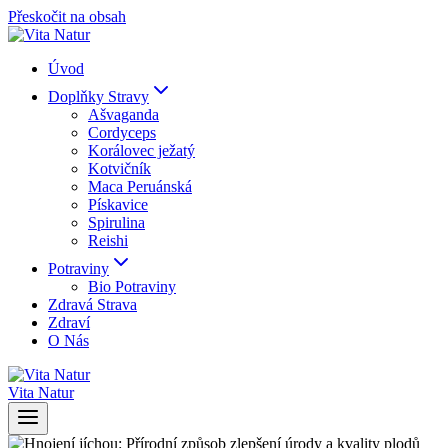
Přeskočit na obsah
Úvod
Doplňky Stravy
Ašvaganda
Cordyceps
Korálovec ježatý
Kotvičník
Maca Peruánská
Pískavice
Spirulina
Reishi
Potraviny
Bio Potraviny
Zdravá Strava
Zdraví
O Nás
Vita Natur