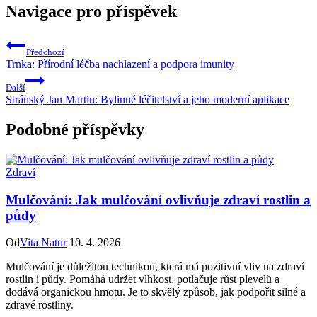
Navigace pro příspěvek
Předchozí
Trnka: Přírodní léčba nachlazení a podpora imunity
Další
Stránský Jan Martin: Bylinné léčitelství a jeho moderní aplikace
Podobné příspěvky
Zdraví
Mulčování: Jak mulčování ovlivňuje zdraví rostlin a
půdy
Od
Vita Natur
10. 4. 2026
Mulčování je důležitou technikou, která má pozitivní vliv na zdraví
rostlin i půdy. Pomáhá udržet vlhkost, potlačuje růst plevelů a
dodává organickou hmotu. Je to skvělý způsob, jak podpořit silné a
zdravé rostliny.