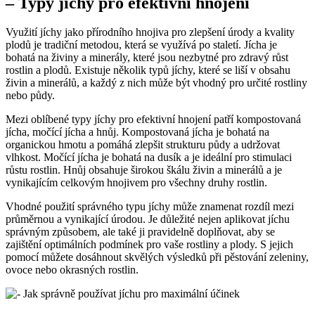
– Typy jíchy pro efektivní hnojení
Využití jíchy jako přírodního hnojiva pro zlepšení úrody a kvality
‍plodů je tradiční metodou, ‌která se využívá⁣ po staletí. Jícha ⁣je
bohatá na živiny a minerály, které jsou nezbytné pro zdravý ​růst
rostlin‍ a‌ plodů. Existuje několik typů jíchy,‌ které se liší‍ v⁢ obsahu
živin a minerálů, a každý z nich může být vhodný pro určité rostliny
nebo půdy.
Mezi ⁤oblíbené typy jíchy pro⁤ efektivní hnojení patří kompostovaná
jícha,‍ močící jícha a⁣ hnůj. Kompostovaná jícha‌ je ⁤bohatá na
organickou hmotu a pomáhá zlepšit strukturu půdy a udržovat
vlhkost. Močící jícha je bohatá na dusík a je ideální pro stimulaci
růstu rostlin. Hnůj obsahuje širokou škálu⁣ živin a minerálů a je
vynikajícím celkovým hnojivem pro všechny druhy rostlin.
Vhodné ⁢použití správného typu jíchy může znamenat rozdíl mezi
průměrnou a vynikající úrodou. Je důležité​ nejen aplikovat ⁢jíchu
správným způsobem, ale také ji pravidelně doplňovat, aby se
zajištění optimálních podmínek pro vaše rostliny a plody. S⁣ jejich
pomocí můžete dosáhnout skvělých výsledků při pěstování zeleniny,
ovoce nebo okrasných rostlin.