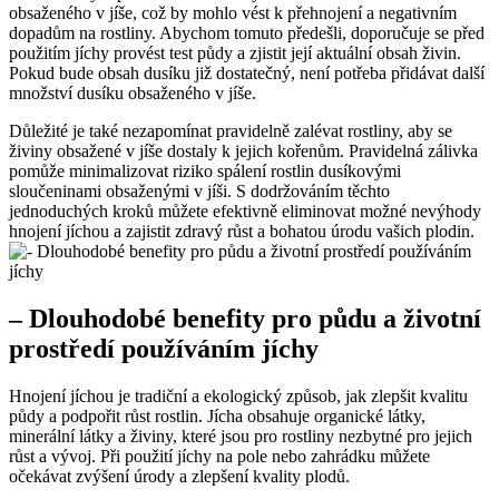
obsaženého v‍ jíše, což ⁤by mohlo vést k přehnojení⁣ a negativním
dopadům ⁤na rostliny. Abychom tomuto předešli, doporučuje se před
použitím jíchy ‍provést test půdy a zjistit její aktuální obsah ⁣živin. ​
Pokud bude obsah dusíku‌ již dostatečný,​ není potřeba přidávat další
množství dusíku obsaženého v jíše.
Důležité⁢ je⁢ také nezapomínat pravidelně zalévat rostliny, aby se‌
živiny obsažené⁢ v jíše dostaly k jejich‍ kořenům. Pravidelná zálivka
pomůže‍ minimalizovat riziko spálení rostlin dusíkovými
⁤sloučeninami ⁢obsaženými v jíši. S dodržováním těchto
jednoduchých kroků můžete efektivně‍ eliminovat možné nevýhody
hnojení jíchou a zajistit ⁢zdravý růst a bohatou​ úrodu vašich plodin.
– Dlouhodobé benefity pro půdu a ​životní
prostředí používáním jíchy
Hnojení jíchou je tradiční a⁢ ekologický způsob, jak zlepšit⁤ kvalitu⁢
půdy a podpořit růst rostlin. Jícha obsahuje organické látky,
minerální látky a živiny, které jsou pro rostliny‍ nezbytné pro ​jejich
růst a vývoj. Při použití jíchy ⁣na⁤ pole nebo zahrádku můžete
očekávat zvýšení úrody a zlepšení kvality plodů.