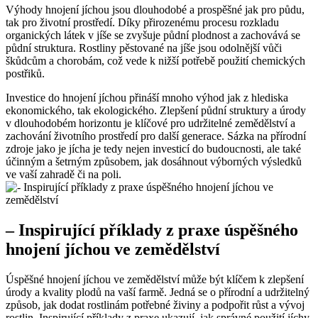
Výhody hnojení jíchou jsou dlouhodobé a ⁤prospěšné jak pro půdu,
⁤tak​ pro životní prostředí. Díky přirozenému procesu rozkladu
organických‍ látek v ⁢jíše se zvyšuje půdní plodnost a zachovává se
půdní struktura. Rostliny pěstované na jíše jsou ‌odolnější vůči
škůdcům a chorobám, což vede k nižší potřebě použití chemických
postřiků.
Investice do hnojení jíchou přináší mnoho ⁣výhod jak z hlediska
ekonomického, tak ekologického.⁣ Zlepšení půdní struktury a⁣ úrody
⁣v dlouhodobém horizontu⁢ je klíčové pro udržitelné ‌zemědělství a
zachování životního prostředí pro ⁤další generace. Sázka na přírodní
zdroje jako je jícha ⁣je tedy nejen investicí do budoucnosti,⁢ ale také
‍účinným a‍ šetrným způsobem, jak dosáhnout výborných výsledků
ve vaší⁢ zahradě či na poli.
– Inspirující příklady z praxe úspěšného
hnojení jíchou ve zemědělství
Úspěšné hnojení jíchou⁤ ve zemědělství ⁣může být klíčem k zlepšení
úrody a kvality plodů‍ na vaší‌ farmě. Jedná​ se o přírodní a udržitelný
způsob, jak dodat rostlinám‍ potřebné živiny a podpořit růst a vývoj
rostlin. ⁢Inspirující příklady ⁢z praxe ukazují,⁣ jak správné použití jíchy