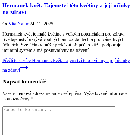
Hermanek květ: Tajemství této květiny a její účinky
na zdraví
Od
Vita Natur
24. 11. 2025
Hermanek květ je malá květina s velkým potenciálem pro zdraví.
Své tajemství ukrývá v silných antioxidantech a protizánětlivých
účincích. Své účinky může prokázat při péči o kůži, podporuje
imunitní systém a má pozitivní vliv na trávení.
Přečtěte si více
Hermanek květ: Tajemství této květiny a její účinky
na zdraví
Napsat komentář
Vaše e-mailová adresa nebude zveřejněna.
Vyžadované informace
jsou označeny
*