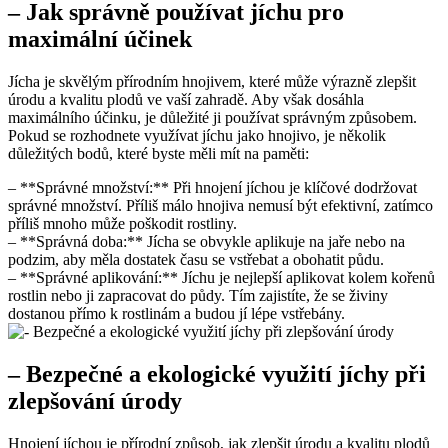
– Jak správně používat jíchu pro⁢
maximální účinek
Jícha je skvělým přírodním hnojivem, které⁣ může výrazně ⁤zlepšit
úrodu‍ a‍ kvalitu plodů ve ‍vaší zahradě.‌ Aby však⁣ dosáhla
⁣maximálního ⁣účinku, je důležité ji používat správným způsobem.
Pokud se rozhodnete​ využívat jíchu jako hnojivo, je několik
důležitých bodů, které⁣ byste měli mít‌ na ⁣paměti:
– **Správné množství:** Při hnojení jíchou je klíčové ‍dodržovat
správné množství. Příliš málo hnojiva nemusí být efektivní, zatímco
⁣příliš mnoho může poškodit rostliny.
– **Správná doba:** Jícha se obvykle ⁤aplikuje na jaře nebo​ na
podzim, aby měla dostatek času se vstřebat a obohatit půdu.
– **Správné ⁤aplikování:** Jíchu je nejlepší aplikovat kolem kořenů
rostlin ⁤nebo ​ji zapracovat do půdy. Tím zajistíte, že se živiny
dostanou přímo k rostlinám a budou jí ⁢lépe vstřebány.
– Bezpečné a ekologické využití jíchy při
zlepšování úrody
Hnojení⁤ jíchou je přírodní způsob, jak zlepšit úrodu a⁣ kvalitu plodů