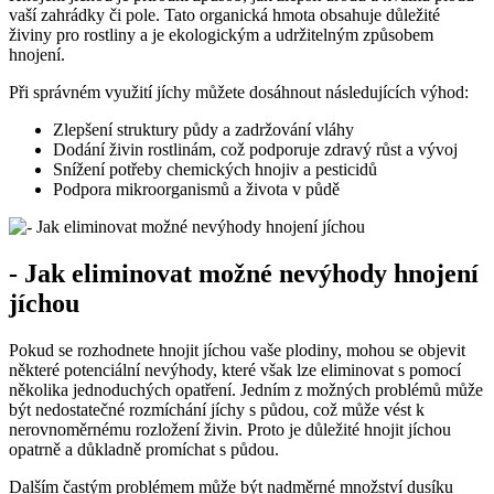
vaší zahrádky či pole. Tato organická hmota obsahuje důležité‌
živiny pro rostliny a je‌ ekologickým a udržitelným způsobem
‍hnojení.
Při správném využití jíchy můžete dosáhnout následujících výhod:
Zlepšení struktury půdy a zadržování vláhy
Dodání živin ​rostlinám, což podporuje zdravý růst a vývoj
Snížení‌ potřeby chemických hnojiv a pesticidů
Podpora mikroorganismů a života v půdě
-⁤ Jak eliminovat možné nevýhody hnojení
jíchou
Pokud se rozhodnete hnojit jíchou vaše plodiny, mohou se ⁢objevit
některé potenciální nevýhody, které však lze eliminovat s pomocí
několika jednoduchých opatření. Jedním ⁣z možných problémů může
být nedostatečné rozmíchání‍ jíchy ​s půdou,‌ což může vést k
nerovnoměrnému rozložení živin. Proto je ​důležité hnojit jíchou‌
opatrně a důkladně promíchat s půdou.
Dalším častým problémem může být nadměrné množství dusíku