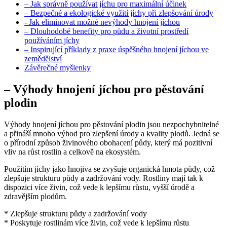
– Jak správně používat jíchu pro⁢ maximální účinek
– Bezpečné a ekologické využití jíchy při zlepšování úrody
-⁤ Jak eliminovat možné nevýhody hnojení jíchou
– Dlouhodobé benefity pro půdu a ​životní prostředí
používáním jíchy
– Inspirující příklady z praxe úspěšného hnojení jíchou ve
zemědělství
Závěrečné myšlenky
– Výhody hnojení jíchou pro pěstování
plodin
Výhody hnojení jíchou pro pěstování plodin jsou nezpochybnitelné
a přináší mnoho ‌výhod pro ⁢zlepšení‍ úrody ​a kvality plodů. ⁢Jedná se
o ‌přírodní způsob živinového obohacení půdy, který ⁢má pozitivní
vliv na‍ růst rostlin a celkově na ekosystém.
Použitím jíchy jako hnojiva se zvyšuje organická hmota půdy, což
zlepšuje strukturu půdy a ‍zadržování ⁣vody. Rostliny mají tak k
⁣dispozici více živin,​ což vede k lepšímu růstu, vyšší úrodě a
zdravějším plodům.
* Zlepšuje strukturu půdy a zadržování vody
* Poskytuje rostlinám⁣ více živin, což vede k ​lepšímu růstu