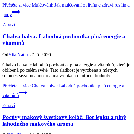
Přečtěte si více
Mulčování: Jak mulčování ovlivňuje zdraví rostlin a
půdy
Zdraví
Chalva halva: Lahodná pochoutka plná energie a
vitamínů
Od
Vita Natur
27. 5. 2026
Chalva halva je lahodná pochoutka plná energie a vitamínů, která je
oblíbená po celém světě. Tato sladkost je vyrobena z mletých
semínek sezamu a medu a má vynikající nutriční hodnoty.
Přečtěte si více
Chalva halva: Lahodná pochoutka plná energie a
vitamínů
Zdraví
Poctivý makový švestkový koláč: Bez lepku a plný
lahodného makového aroma