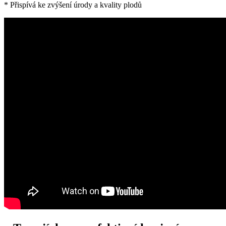
* Přispívá ke zvýšení úrody a kvality⁤ plodů