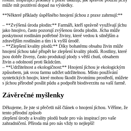
může mít pozitivní dopad na výsledky.
**Některé příklady úspěšného hnojení jíchou z⁤ praxe zahrnují:**
– **Zvýšená úroda plodin:** Farmáři, kteří správně využívají jíchu
jako hnojivo, často pozorují zvýšenou úrodu plodin. Jícha může
poskytnout rostlinám ⁣potřebné živiny, které vedou k ‌silnějším ⁤a
zdravějším rostlinám a‌ tím i k⁣ vyšší úrodě.
– **Zlepšení kvality plodů:** Díky bohatému obsahu živin může‍
hnojení jíchou⁤ také ‍přispět ke ⁢zlepšení kvality plodů. Rostliny, které
jsou dobře živeny, často produkují plody​ s ⁢větší chutí, obsahem
živin a odolností proti škůdcům.
– **Udržitelnost​ a ekologičnost:** Hnojení jíchou je ekologickým‍
způsobem, jak svou ⁢farmu ⁣udržet udržitelnou. Místo používání
syntetických hnojiv, které mohou škodit životnímu prostředí, ⁢můžete
s jíchou přírodně posílit půdu a podpořit biodiverzitu na vaší farmě.
Závěrečné myšlenky
Děkujeme,⁣ že jste si přečetli náš článek o hnojení jíchou. Věříme, že
tento přírodní způsob
zlepšení úrody ⁣a kvality plodů bude pro vás inspirací pro vaše
zahradničení. Příroda má pro ⁢nás vždy to nejlepší!