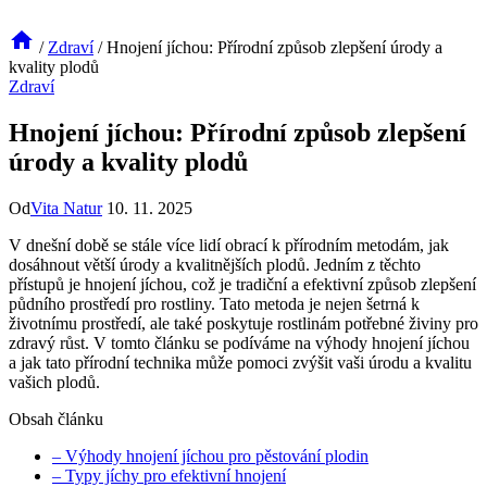
/
Zdraví
/
Hnojení jíchou: Přírodní způsob zlepšení úrody a
kvality plodů
Zdraví
Hnojení jíchou: Přírodní způsob zlepšení
úrody a kvality plodů
Od
Vita Natur
10. 11. 2025
V dnešní době se stále více lidí obrací k přírodním‍ metodám, jak
dosáhnout větší úrody a kvalitnějších⁤ plodů. Jedním z těchto
přístupů je hnojení jíchou, což je tradiční​ a efektivní způsob zlepšení
půdního prostředí pro rostliny. Tato metoda je​ nejen šetrná k
životnímu‍ prostředí, ale‍ také ​poskytuje ‍rostlinám potřebné živiny pro
zdravý růst. V tomto článku se podíváme na⁢ výhody hnojení jíchou​
a jak tato přírodní technika může pomoci zvýšit vaši úrodu a kvalitu
vašich plodů.
Obsah článku
– Výhody hnojení jíchou pro pěstování plodin
– Typy jíchy pro efektivní hnojení