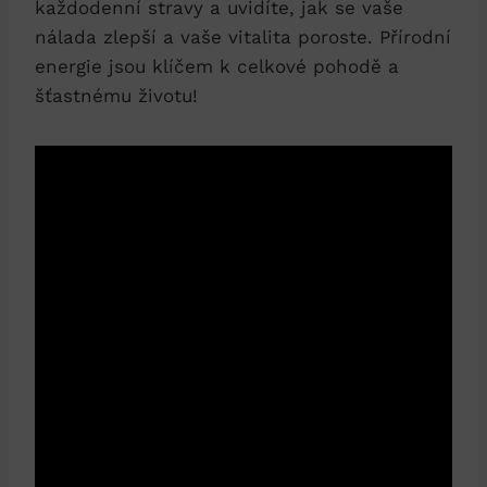
každodenní stravy a uvidíte, jak se vaše
nálada zlepší a vaše vitalita poroste. Přírodní
energie jsou klíčem k celkové pohodě a
šťastnému životu!