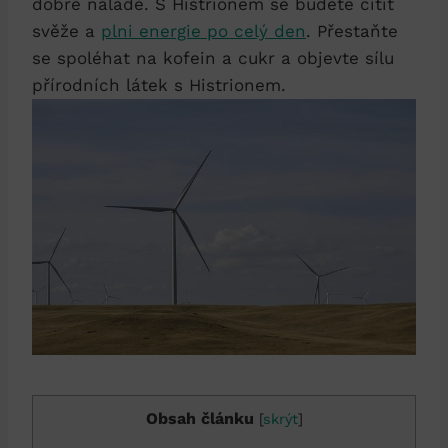
dobré náladě. S Histrionem se budete cítit
svěže a
plni energie po celý den
. Přestaňte
se spoléhat na kofein a cukr a objevte sílu
přírodních látek s Histrionem.
Obsah článku
[
skrýt
]