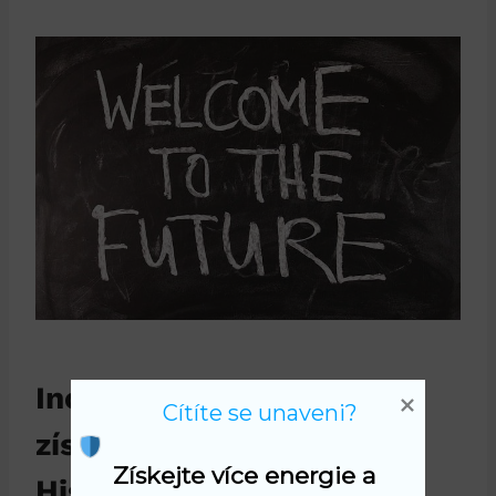
Inovativní přístup k
Cítíte se unaveni?
získávání nálady pomocí
Získejte více energie a 
Histrionu