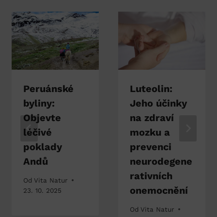
Peruánské
Luteolin:
byliny:
Jeho účinky
Objevte
na zdraví
léčivé
mozku a
poklady
prevenci
Andů
neurodegene
rativních
Od
Vita Natur
onemocnění
23. 10. 2025
Od
Vita Natur