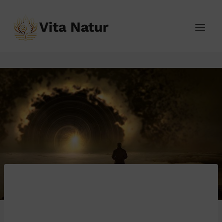
Přeskočit
na
Vita Natur
obsah