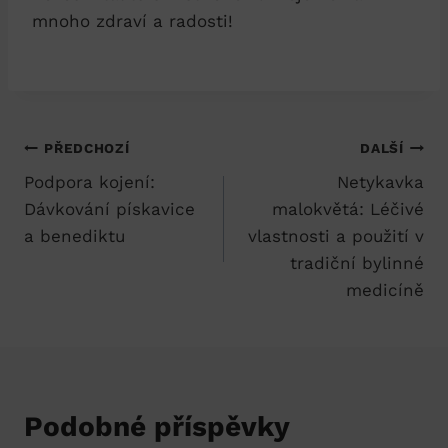
mnoho zdraví a radosti!
Navigace
PŘEDCHOZÍ
DALŠÍ
Podpora kojení:
Netykavka
pro
Dávkování pískavice
malokvětá: Léčivé
příspěvek
a benediktu
vlastnosti a použití v
tradiční bylinné
medicíně
Podobné příspěvky