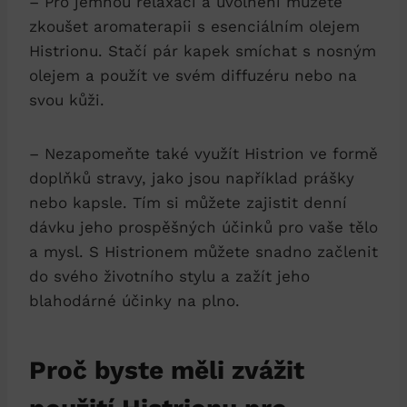
– Pro jemnou relaxaci a uvolnění můžete
zkoušet aromaterapii s esenciálním olejem
Histrionu. Stačí pár kapek smíchat s nosným
olejem a použít ve svém diffuzéru nebo na
svou kůži.
– Nezapomeňte také využít Histrion ve formě
doplňků stravy, jako jsou například prášky
nebo kapsle. Tím si můžete zajistit denní
dávku jeho prospěšných účinků pro vaše tělo
a mysl. S Histrionem můžete snadno začlenit
do svého životního stylu a zažít jeho
blahodárné účinky na plno.
Proč byste měli zvážit