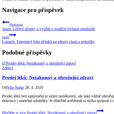
Navigace pro příspěvek
Předchozí
Jasan: Léčivé účinky a využití v tradiční bylinné medicíně
Další
Lopuch: Tajemství jeho účinků na zdraví vlasů a pokožky
Podobné příspěvky
Zdraví
Prodej léků: Nezákonný a ohrožující zdraví
Od
Vita Natur
28. 4. 2026
Prodej léků bez oprávnění je nejen nezákonný, ale také vážně ohrožuj
dokonce i smrtelné následky. Je důležité uvědomit si rizika spojená 
Přečtěte si více
Prodej léků: Nezákonný a ohrožující zdraví