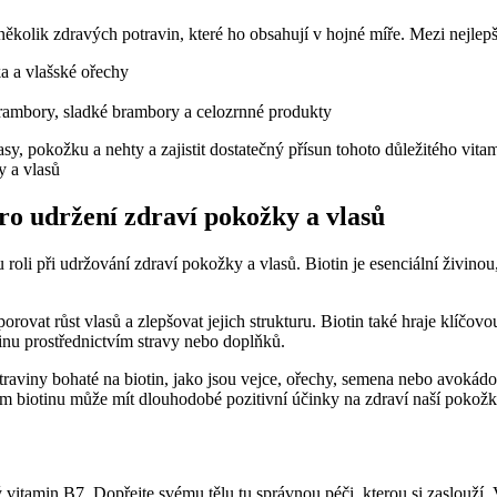
 několik zdravých potravin, které ho obsahují v hojné míře. Mezi nejlepší
a a vlašské ořechy
brambory, sladké brambory a celozrnné produkty
sy, pokožku a nehty a zajistit dostatečný přísun tohoto důležitého vit
pro udržení zdraví pokožky a vlasů
roli při udržování zdraví pokožky a vlasů. Biotin je esenciální živinou
orovat růst vlasů a zlepšovat jejich strukturu. Biotin také hraje klíčov
iotinu prostřednictvím stravy nebo doplňků.
iny bohaté na biotin, jako jsou vejce, ořechy, semena nebo avokádo. P
jem biotinu může mít dlouhodobé pozitivní účinky na zdraví naší pokožk
vitamin B7. Dopřejte svému tělu tu správnou péči, kterou si zaslouží. 