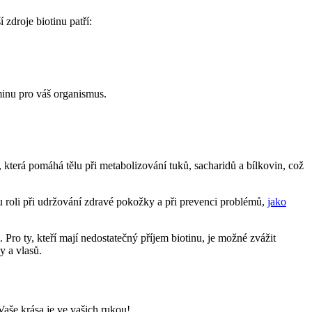
 zdroje biotinu patří:
aminu pro váš organismus.
, která pomáhá tělu při metabolizování tuků, sacharidů a bílkovin, což
ou roli při udržování zdravé pokožky a při prevenci problémů,
jako
ro ty, kteří mají nedostatečný příjem biotinu, je možné zvážit
y a vlasů.
Vaše krása je ve vašich rukou!