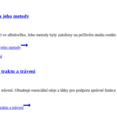
 a jeho metody
 ve středověku. Jeho metody byly založeny na pečlivém studiu rostlin a
a jeho metody
 traktu a trávení
a trávení. Obsahuje esenciální oleje a látky pro podporu správné funkc
raktu a trávení