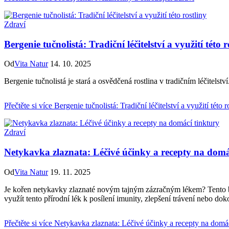
Zdraví
Bergenie tučnolistá: Tradiční léčitelství a využití této r
Od
Vita Natur
14. 10. 2025
Bergenie tučnolistá je stará a osvědčená rostlina v tradičním léčitelstv
Přečtěte si více
Bergenie tučnolistá: Tradiční léčitelství a využití této r
Zdraví
Netykavka zlaznata: Léčivé účinky a recepty na domá
Od
Vita Natur
19. 11. 2025
Je kořen netykavky zlaznaté novým tajným⁤ zázračným lékem?‍ Tento⁣ byl
využít ⁢tento​ přírodní lék k posílení imunity, zlepšení trávení nebo do
Přečtěte si více
Netykavka zlaznata: Léčivé účinky a recepty na domác