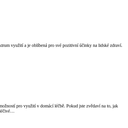
ektrum využití a je oblíbená pro své pozitivní účinky na lidské zdraví.
žností pro využití v domácí‍ léčbě. Pokud jste ⁢zvědaví na⁢ to, jak
a léčivé…