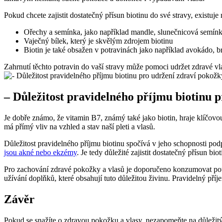
Pokud chcete zajistit dostatečný přísun biotinu do své stravy, existuje
Ořechy a semínka, jako například mandle, slunečnicová semínk
Vaječný bílek, který je skvělým zdrojem biotinu
Biotin je také obsažen v potravinách jako například avokádo, 
Zahrnutí těchto potravin do vaší stravy může pomoci udržet zdravé vla
– Důležitost pravidelného příjmu biotinu 
Je dobře známo, že vitamin B7, známý také jako biotin, hraje klíčovou 
má přímý vliv na vzhled a stav naší pleti a vlasů.
Důležitost pravidelného příjmu biotinu spočívá v jeho schopnosti podp
jsou akné nebo ekzémy
. Je tedy důležité zajistit dostatečný přísun b
Pro zachování zdravé pokožky a vlasů je doporučeno konzumovat potrav
užívání doplňků, které obsahují tuto důležitou živinu. Pravidelný pří
Závěr
Pokud se snažíte o zdravou pokožku a vlasy, nezapomeňte na důležitý 