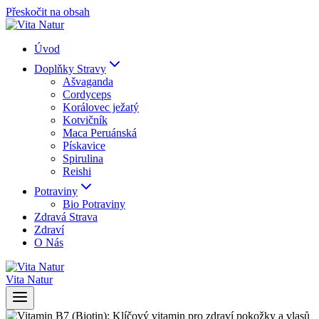
Přeskočit na obsah
Úvod
Doplňky Stravy
Ašvaganda
Cordyceps
Korálovec ježatý
Kotvičník
Maca Peruánská
Pískavice
Spirulina
Reishi
Potraviny
Bio Potraviny
Zdravá Strava
Zdraví
O Nás
Vita Natur