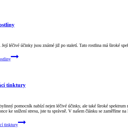
ostliny
í. Její léčivé účinky jsou známé již po staletí. Tato rostlina má široké sp
ostliny
cí tinktury
inný pomocník nabízí nejen ⁢léčivé účinky, ale⁤ také široké spektrum mo
konce ke snížení ​stresu, jste tu správně. V‌ našem článku‍ se zaměříme n
í tinktury