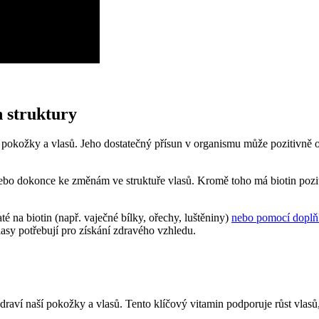
ch struktury
í pokožky a vlasů. Jeho dostatečný přísun v organismu může pozitivně ov
 dokonce ke změnám ve struktuře vlasů. Kromě toho má biotin pozitivní
até na biotin (např. vaječné bílky, ořechy, luštěniny)
nebo pomocí doplň
lasy potřebují pro získání zdravého vzhledu.
draví naší pokožky a vlasů. Tento klíčový vitamin podporuje růst vlasů,