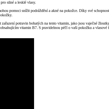
ro silné a lesklé vlasy.
 mohou pomoci snížit podráždění a akné na pokožce. Díky své schopnos
pokožky.
 zařazení potravin bohatých na tento vitamin, jako jsou vaječné žloutky, 
 obsahujícím vitamin B7. S pravidelnou péčí o vaši pokožku a vlasové 