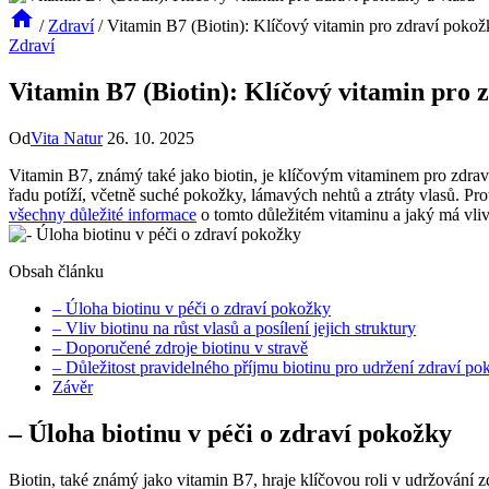
/
Zdraví
/
Vitamin B7 (Biotin): Klíčový vitamin pro zdraví pokož
Zdraví
Vitamin B7 (Biotin): Klíčový vitamin pro 
Od
Vita Natur
26. 10. 2025
Vitamin B7, známý také jako biotin, je klíčovým vitaminem pro zdraví
řadu potíží, včetně suché pokožky, lámavých nehtů a ztráty vlasů. Proto
všechny důležité informace
o tomto důležitém vitaminu a jaký má vliv
Obsah článku
– Úloha biotinu v péči o zdraví pokožky
– Vliv biotinu na růst vlasů a posílení jejich struktury
– Doporučené zdroje biotinu v stravě
– Důležitost pravidelného příjmu biotinu pro udržení zdraví po
Závěr
– Úloha biotinu v péči o zdraví pokožky
Biotin, také známý jako vitamin B7, hraje klíčovou roli v udržování