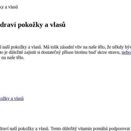
ky a vlasů
zdraví pokožky a vlasů
 naší pokožky a vlasů. Má tolik zásadní vliv na naše tělo, že někdy b
 je důležité zajistit si dostatečný přísun biotinu buď skrze stravu,
nebo
 na naše tělo.
kožky a vlasů
 zdraví naší pokožky a vlasů. Tento důležitý vitamin pomáhá podporova