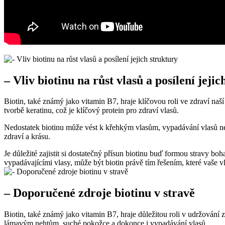
– Vliv biotinu na růst vlasů a posílení jeji
Biotin, také známý jako vitamin B7, hraje klíčovou roli ve zdraví naš
tvorbě keratinu, což je klíčový protein pro zdraví vlasů.
Nedostatek biotinu může vést k křehkým vlasům, vypadávání vlasů nebo
zdraví a krásu.
Je důležité zajistit si dostatečný přísun biotinu buď formou stravy boh
vypadávajícími vlasy, může být biotin právě tím řešením, které vaše v
– Doporučené zdroje biotinu v stravě
Biotin, také známý jako vitamin B7, hraje důležitou roli v udržování z
lámavým nehtům, suché pokožce a dokonce i vypadávání vlasů.