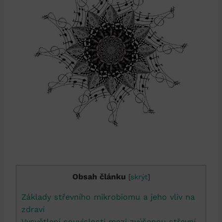
Obsah článku
[
skrýt
]
Základy střevního mikrobiomu a jeho vliv na
zdraví
Vysvětlení souvislosti mezi zvýšenou střevní