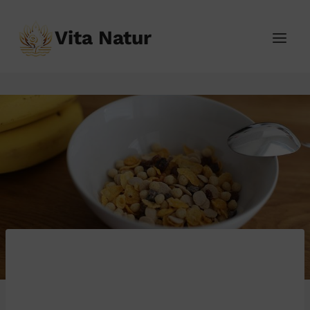
Přeskočit
na
Vita Natur
obsah