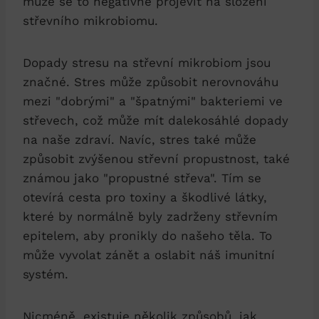
může se to negativně projevit na složení
střevního mikrobiomu.
Dopady stresu na střevní mikrobiom jsou
značné. Stres může způsobit nerovnováhu
mezi "dobrými" a "špatnými" bakteriemi ve
střevech, což může mít dalekosáhlé dopady
na naše zdraví. Navíc, stres také může
způsobit zvýšenou střevní propustnost, také
známou jako "propustné střeva". Tím se
otevírá cesta pro toxiny a škodlivé látky,
které by normálně byly zadrženy střevním
epitelem, aby pronikly do našeho těla. To
může vyvolat zánět a oslabit náš imunitní
systém.
Nicméně, existuje několik způsobů, jak