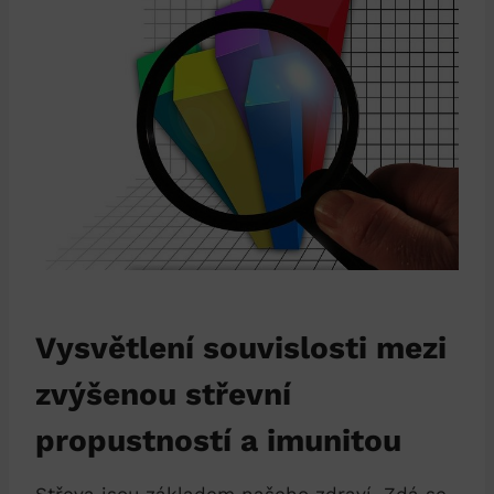
Vysvětlení souvislosti mezi
zvýšenou střevní
propustností a imunitou
Střeva jsou základem našeho zdraví. Zdá se,