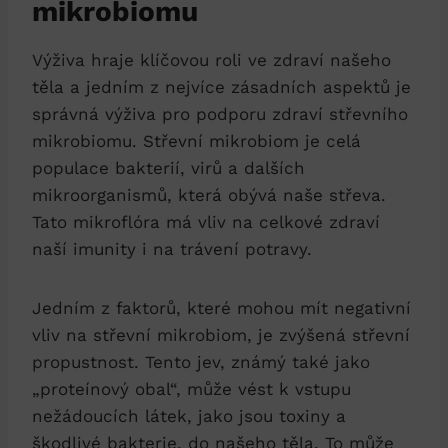
mikrobiomu
Výživa hraje klíčovou roli ve zdraví našeho
těla a jedním z nejvíce zásadních aspektů je
správná výživa pro podporu zdraví střevního
mikrobiomu. Střevní mikrobiom je celá
populace bakterií, virů a dalších
mikroorganismů, která obývá naše střeva.
Tato mikroflóra má vliv na celkové zdraví
naší imunity i na trávení potravy.
Jedním z faktorů, které mohou mít negativní
vliv na střevní mikrobiom, je zvýšená střevní
propustnost. Tento jev, známý také jako
„proteínový obal“, může vést k vstupu
nežádoucích látek, jako jsou toxiny a
škodlivé bakterie, do našeho těla. To může