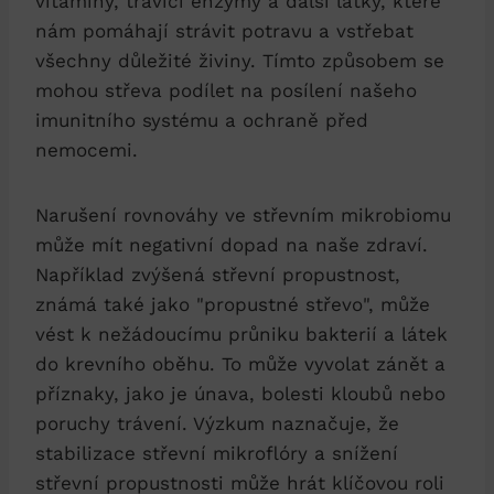
vitamíny, trávicí enzymy a další látky, které
nám pomáhají strávit potravu a vstřebat
všechny důležité živiny. Tímto způsobem se
mohou střeva podílet na posílení našeho
imunitního systému a ochraně před
nemocemi.
Narušení rovnováhy ve střevním mikrobiomu
může mít negativní dopad na naše zdraví.
Například zvýšená střevní propustnost,
známá také jako "propustné střevo", může
vést k nežádoucímu průniku bakterií a látek
do krevního oběhu. To může vyvolat zánět a
příznaky, jako je únava, bolesti kloubů nebo
poruchy trávení. Výzkum naznačuje, že
stabilizace střevní mikroflóry a snížení
střevní propustnosti může hrát klíčovou roli