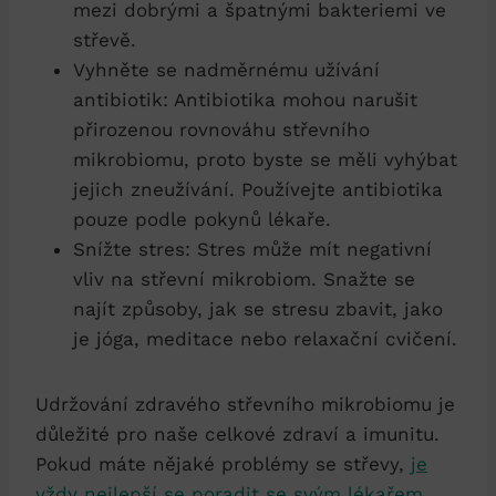
mezi dobrými a špatnými bakteriemi ve
střevě.
Vyhněte se nadměrnému užívání
antibiotik: Antibiotika mohou narušit
přirozenou rovnováhu střevního
mikrobiomu, proto byste se měli vyhýbat
jejich zneužívání. Používejte antibiotika
pouze podle pokynů lékaře.
Snížte stres: Stres může mít negativní
vliv na střevní mikrobiom. Snažte se
najít způsoby, jak se stresu zbavit, jako
je jóga, meditace nebo relaxační cvičení.
Udržování zdravého střevního mikrobiomu je
důležité pro naše celkové zdraví a imunitu.
Pokud máte nějaké problémy se střevy,
je
vždy nejlepší se poradit se svým lékařem
,