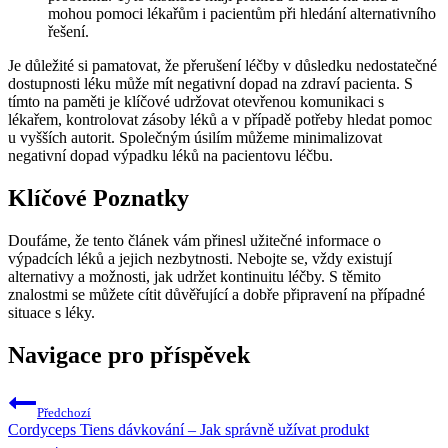
mohou pomoci lékařům i pacientům při hledání alternativního
řešení.
Je důležité si pamatovat, že přerušení léčby v důsledku nedostatečné
dostupnosti léku může mít negativní dopad na zdraví pacienta. S
tímto na paměti je klíčové udržovat otevřenou komunikaci s
lékařem, kontrolovat zásoby léků a v případě potřeby hledat pomoc
u vyšších autorit. Společným úsilím můžeme minimalizovat
negativní dopad výpadku léků na pacientovu léčbu.
Klíčové Poznatky
Doufáme, že tento článek vám přinesl užitečné informace o
výpadcích léků a jejich nezbytnosti. Nebojte se, vždy existují
alternativy a možnosti, jak udržet kontinuitu léčby. S těmito
znalostmi se můžete cítit důvěřující a dobře připravení na případné
situace s léky.
Navigace pro příspěvek
Předchozí
Cordyceps Tiens dávkování – Jak správně užívat produkt