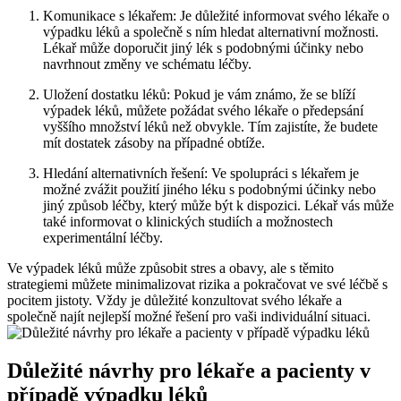
Komunikace s lékařem: Je důležité informovat svého lékaře o
výpadku léků a společně s ním hledat alternativní možnosti.
Lékař může doporučit jiný lék s podobnými účinky nebo
navrhnout změny ve schématu léčby.
Uložení dostatku léků: Pokud je vám známo, že se blíží
výpadek léků, můžete požádat svého lékaře o předepsání
vyššího množství léků než obvykle. Tím zajistíte, že budete
mít dostatek zásoby na případné obtíže.
Hledání alternativních řešení: Ve spolupráci s lékařem je
možné zvážit použití jiného léku s podobnými účinky nebo
jiný způsob léčby, který může být k dispozici. Lékař vás může
také informovat o klinických studiích a možnostech
experimentální léčby.
Ve výpadek léků může způsobit stres a obavy, ale s těmito
strategiemi můžete minimalizovat rizika a pokračovat ve své léčbě s
pocitem jistoty. Vždy je důležité konzultovat svého lékaře a
společně najít nejlepší možné řešení pro vaši individuální situaci.
Důležité návrhy pro lékaře a pacienty v
případě výpadku léků