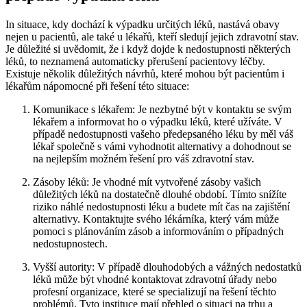
In situace, kdy dochází k výpadku určitých léků, nastává obavy
nejen u pacientů, ale také u lékařů, kteří sledují jejich zdravotní stav.
Je důležité si uvědomit, že i když dojde k nedostupnosti některých
léků, to neznamená automaticky přerušení pacientovy léčby.
Existuje několik důležitých návrhů, které mohou být pacientům i
lékařům nápomocné při řešení této situace:
Komunikace s lékařem: Je nezbytné být v kontaktu se svým
lékařem a informovat ho o výpadku léků, které užíváte. V
případě nedostupnosti vašeho předepsaného léku by měl váš
lékař společně s vámi vyhodnotit alternativy a dohodnout se
na nejlepším možném řešení pro váš zdravotní stav.
Zásoby léků: Je vhodné mít vytvořené zásoby vašich
důležitých léků na dostatečně dlouhé období. Tímto snížíte
riziko náhlé nedostupnosti léku a budete mít čas na zajištění
alternativy. Kontaktujte svého lékárníka, který vám může
pomoci s plánováním zásob a informováním o případných
nedostupnostech.
Vyšší autority: V případě dlouhodobých a vážných nedostatků
léků může být vhodné kontaktovat zdravotní úřady nebo
profesní organizace, které se specializují na řešení těchto
problémů. Tyto instituce mají přehled o situaci na trhu a