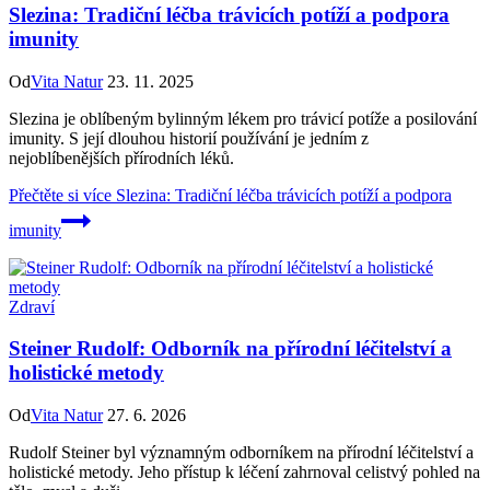
Slezina: Tradiční léčba trávicích potíží a podpora
imunity
Od
Vita Natur
23. 11. 2025
Slezina je oblíbeným bylinným lékem pro trávicí potíže a posilování
imunity. S její dlouhou historií používání je jedním z
nejoblíbenějších přírodních léků.
Přečtěte si více
Slezina: Tradiční léčba trávicích potíží a podpora
imunity
Zdraví
Steiner Rudolf: Odborník na přírodní léčitelství a
holistické metody
Od
Vita Natur
27. 6. 2026
Rudolf Steiner byl významným odborníkem na přírodní léčitelství a
holistické metody. Jeho přístup k léčení zahrnoval celistvý pohled na