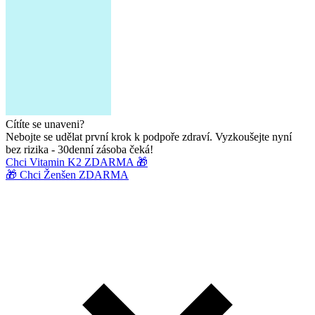
Cítíte se unaveni?
Nebojte se udělat první krok k podpoře zdraví. Vyzkoušejte nyní
bez rizika - 30denní zásoba čeká!
Chci Vitamin K2 ZDARMA 🎁
🎁 Chci Ženšen ZDARMA