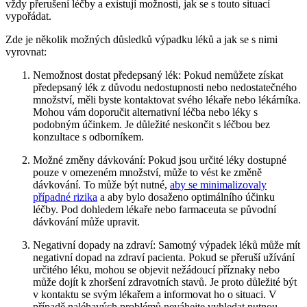
vždy přerušení léčby a existují možnosti, jak se s touto situací
vypořádat.
Zde je několik možných důsledků výpadku léků a jak se s nimi
vyrovnat:
Nemožnost dostat předepsaný lék: Pokud nemůžete získat
předepsaný lék z důvodu nedostupnosti nebo nedostatečného
množství, měli byste kontaktovat svého lékaře nebo lékárníka.
Mohou vám doporučit alternativní léčba nebo léky s
podobným účinkem. Je důležité neskončit s léčbou bez
konzultace s odborníkem.
Možné změny dávkování: Pokud jsou určité léky dostupné
pouze v omezeném množství, může to vést ke změně
dávkování. To může být nutné,
aby se minimalizovaly
případné rizika
a aby bylo dosaženo optimálního účinku
léčby. Pod dohledem lékaře nebo farmaceuta se původní
dávkování může upravit.
Negativní dopady na zdraví: Samotný výpadek léků může mít
negativní dopad na zdraví pacienta. Pokud se přeruší užívání
určitého léku, mohou se objevit nežádoucí příznaky nebo
může dojít k zhoršení zdravotních stavů. Je proto důležité být
v kontaktu se svým lékařem a informovat ho o situaci. V
případě naléhavých problémů neváhejte vyhledat nutnou