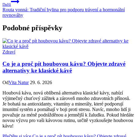
Další
Routa vonná: Tradiční bylina pro podporu trávení a hormonální
rovnováhy
Podobné příspěvky
Zdraví
Co je a proč pít houbovou kávu? Objevte zdravé
alternativy ke klasické kávě
Od
Vita Natur
29. 6. 2026
Houbová káva, nová oblíbená alternativa klasické kávy, nabízí
výjimečný chuťový zážitek a zároveň mnoho zdravotních přínosů.
Je bohatá na antioxidanty, vitamíny a minerály, které podporují
imunitní systém a pomáhají v boji proti stresu. Navíc, mnoho lidí ji
považuje za méně podrážděnou a jemnější k žaludku. Pokud hledáte
novou výzvu pro vaši kávovou rutinu, určitě vyzkoušejte houbovou
kávu!
Přečtěte si více
Co je a proč pít houbovou kávu? Objevte zdravé