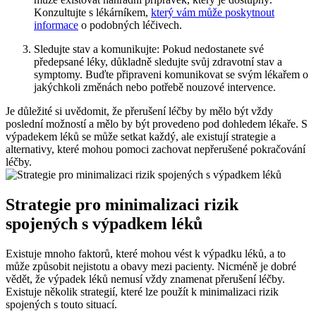
Konzultujte s lékárníkem,
který vám může poskytnout
informace
o podobných léčivech.
Sledujte stav a komunikujte: Pokud nedostanete své
předepsané léky, důkladně sledujte svůj zdravotní stav a
symptomy. Buďte připraveni komunikovat se svým lékařem o
jakýchkoli změnách nebo potřebě nouzové intervence.
Je důležité si uvědomit, že přerušení léčby by mělo být vždy
poslední možností a mělo by být provedeno pod dohledem lékaře. S
výpadekem léků se může setkat každý, ale existují strategie a
alternativy, které mohou pomoci zachovat nepřerušené pokračování
léčby.
Strategie pro minimalizaci rizik
spojených s výpadkem léků
Existuje mnoho faktorů, které mohou vést k výpadku léků, a to
může způsobit nejistotu a obavy mezi pacienty. Nicméně je dobré
vědět, že výpadek léků nemusí vždy znamenat přerušení léčby.
Existuje několik strategií, které lze použít k minimalizaci rizik
spojených s touto situací.