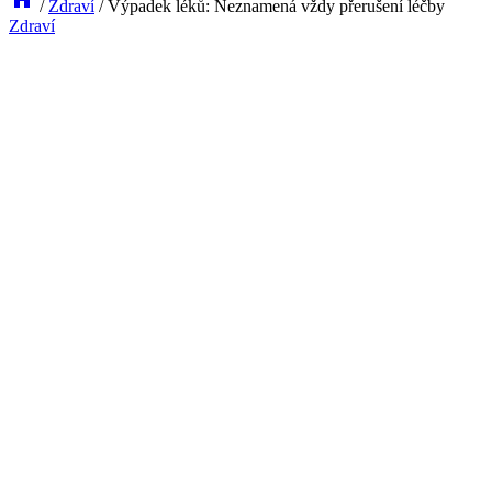
/
Zdraví
/
Výpadek léků: Neznamená vždy přerušení léčby
Zdraví