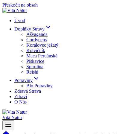
Přeskočit na obsah
Úvod
Doplňky Stravy
Ašvaganda
Cordyceps
Korálovec ježatý
Kotvičník
Maca Peruánská
Pískavice
Spirulina
Reishi
Potraviny
Bio Potraviny
Zdravá Strava
Zdraví
O Nás
Vita Natur