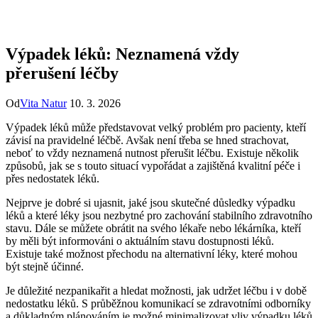
Výpadek léků: Neznamená vždy
přerušení léčby
Od
Vita Natur
10. 3. 2026
Výpadek léků může představovat velký problém pro pacienty, kteří
závisí na pravidelné léčbě. Avšak není třeba se hned strachovat,
neboť to vždy neznamená nutnost přerušit léčbu. Existuje několik
způsobů, jak se s touto situací vypořádat a zajištěná kvalitní péče i
přes nedostatek léků.
Nejprve je dobré si ujasnit, jaké jsou skutečné důsledky výpadku
léků a které léky jsou nezbytné pro zachování stabilního zdravotního
stavu. Dále se můžete obrátit na svého lékaře nebo lékárníka, kteří
by měli být informováni o aktuálním stavu dostupnosti léků.
Existuje také možnost přechodu na alternativní léky, které mohou
být stejně účinné.
Je důležité nezpanikařit a hledat možnosti, jak udržet léčbu i v době
nedostatku léků. S průběžnou komunikací se zdravotními odborníky
a důkladným plánováním je možné minimalizovat vliv výpadku léků