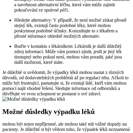
a navrhnout alternativní léčbu, která vám může zajistit
pokračování ve správné péči.
Hledejte alternativy: V případě, že není možné získat přesně
stejný lék, existují často podobné léky, které mohou
poskytnout podobné účinky. Konzultujte to s lékařem a
přesné informace ohledně možných alternativ.
Buďte v kontaktu s lékárníkem: Lékárník je další důležitý
zdroj informací. Může vám pomoci zjistit, jestli je jiný lék
dostupný nebo pokud není, mohou vám poradit, jaké jsou
další možnosti, které máte.
Je důležité si uvědomit, že výpadky léků mohou nastat z různých
důvodů, od dodavatelských problémů až po regulaci trhu. Ačkoli to
může být frustrující, pamatujte si, že existují lidé, kteří vám mohou
pomoci najít vhodné řešení. Sledujte informace od odborníků a
důvěřujte ve svou schopnost se postarat o své zdraví.
Možné důsledky výpadku léků
mohou být nejen nepříjemné, ale mohou také mít vážné dopady na
pacienty. Je důležité si být vědom toho, že výpadek léků neznamená