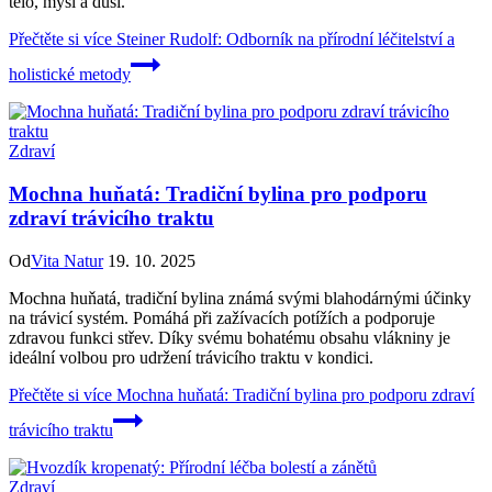
tělo, mysl a duši.
Přečtěte si více
Steiner Rudolf: Odborník na přírodní léčitelství a
holistické metody
Zdraví
Mochna huňatá: Tradiční bylina pro podporu
zdraví trávicího traktu
Od
Vita Natur
19. 10. 2025
Mochna huňatá, tradiční bylina známá svými blahodárnými účinky
na trávicí systém. Pomáhá při zažívacích potížích a podporuje
zdravou funkci střev. Díky svému bohatému obsahu vlákniny je
ideální volbou pro udržení trávicího traktu v kondici.
Přečtěte si více
Mochna huňatá: Tradiční bylina pro podporu zdraví
trávicího traktu
Zdraví