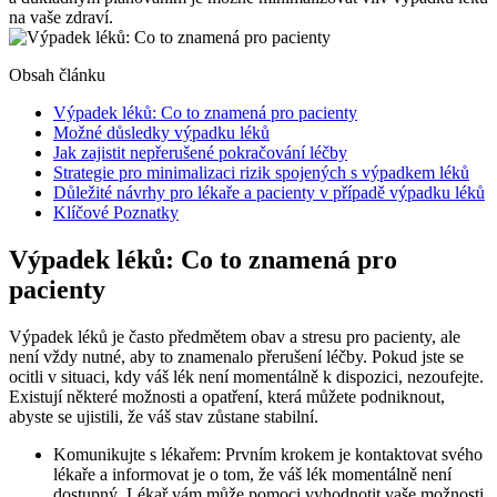
na vaše zdraví.
Obsah článku
Výpadek léků: Co to znamená pro pacienty
Možné důsledky výpadku léků
Jak zajistit nepřerušené pokračování léčby
Strategie pro minimalizaci rizik spojených s výpadkem léků
Důležité návrhy pro lékaře a pacienty v případě výpadku léků
Klíčové Poznatky
Výpadek léků: Co to znamená pro
pacienty
Výpadek léků je často předmětem obav a stresu pro pacienty, ale
není vždy nutné, aby to znamenalo přerušení léčby. Pokud jste se
ocitli v situaci, kdy váš lék není momentálně k dispozici, nezoufejte.
Existují některé možnosti a opatření, která můžete podniknout,
abyste se ujistili, že váš stav zůstane stabilní.
Komunikujte s lékařem: Prvním krokem je kontaktovat svého
lékaře a informovat je o tom, že váš lék momentálně není
dostupný. Lékař vám může pomoci vyhodnotit vaše možnosti