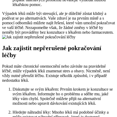
lékařskou pomoc.
Výpadek léků může být stresující, ale je důležité zůstat klidný a
podívat se po alternativách. Vaše zdraví je na prvním místě a s
pomocí odborníků můžete najít řešení, které vám umožní pokračovat
ve vaší léčbě. Nezapomeňte však, že žádné změny v léčbě by
neměly být prováděny bez konzultace s lékařem nebo farmaceutem.
Jak zajistit nepřerušené pokračování
léčby
Pokud máte chronické onemocnění nebo závisíte na pravidelné
léčbě, může výpadek léků znamenat stres a obavy. Nicméně, není
vždy nutné přerušit léčbu. Existuje několik způsobů, i v případě
nedostatku léků.
Diskutujte se svým lékařem: Prvním krokem je konzultace se
svým lékařem. Informujte ho o problému a sdělte mu, jaké
léky vám chybí. Společně můžete přijít na alternativní
možnosti nebo upravit dávkování existujících léků.
Hledejte náhradní léky: Mnoho léků má podobné účinky a
může existovat náhradní přípravek, který je dostupný.