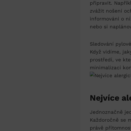
připravit. Např
zvážit nošení o
informováni o n
nebo si naplánov
Sledování pylov
Když vidíme, jak
prostředí, ve kt
minimalizaci kon
Nejvíce al
Jednoznačně jedn
Každoročně se m
právě přítomnos