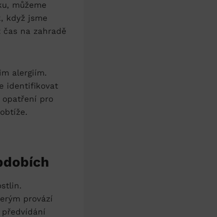
rku, můžeme
, když jsme
t čas na zahradě
m alergiím.
 identifikovat
 opatření pro
obtíže.
obdobích
stlin.
terým provází
 předvídání