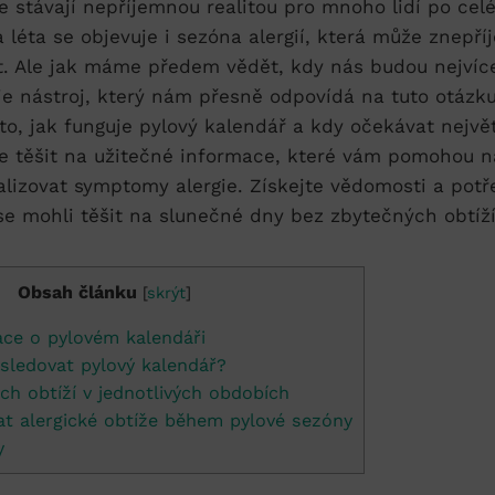
se stávají nepříjemnou realitou pro mnoho lidí po cel
 léta se objevuje i sezóna alergií, která může znepří
t. Ale jak máme předem vědět, kdy nás budou nejvíc
je nástroj, který nám přesně odpovídá na tuto otázk
to, jak funguje pylový kalendář a kdy očekávat největ
se těšit na užitečné informace, které vám pomohou n
alizovat symptomy alergie. Získejte vědomosti a potř
e mohli těšit na slunečné dny bez zbytečných obtíží
Obsah článku
[
skrýt
]
ace o pylovém kalendáři
 sledovat pylový kalendář?
ých obtíží v jednotlivých obdobích
at alergické obtíže během pylové sezóny
y