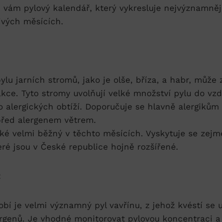
e vám pylový kalendář, který vykresluje nejvýznamněj
ivých měsících.
ylu jarních stromů, jako je olše, bříza, a habr, může
akce. Tyto stromy uvolňují velké množství pylu do vz
ko alergických obtíží. Doporučuje se hlavně alergikům 
před alergenem větrem.
také velmi běžný v těchto měsících. Vyskytuje se zej
teré jsou v České republice hojně rozšířené.
:
bí je velmi významný pyl vavřínu, z jehož kvéstí se 
rgenů. Je vhodné monitorovat pylovou koncentraci a