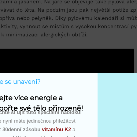
řízami a jasanem. Na jaře se objevuje také pylová aler
vávat do léta. Na podzim jsou pak největší potíže z
kopřiva nebo pelyněk. Díky pylovému kalendáři si mů
ktivity, vyhnout se místům s vysokou koncentrací pyl
k minimalizaci alergických obtíží.
te se unaveni?
ejte více energie a 
ořte své tělo přirozeně!
hte si ujít tuto speciální nabídku
!
 nyní máte jedinečnou příležitost
t
30denní zásobu
vitamínu K2
a