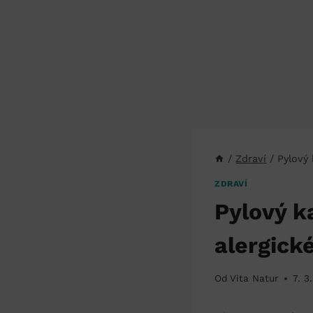
/
Zdraví
/
Pylový 
ZDRAVÍ
Pylový k
alergick
Od
Vita Natur
7. 3