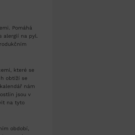
giemi. Pomáhá
alergií na pyl.
eprodukčním
cemi, které se
h obtíží se
ý kalendář nám
ostlin jsou v
it na tyto
rním období,