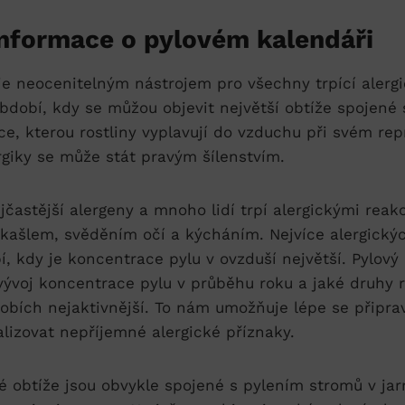
informace o pylovém kalendáři
je neocenitelným nástrojem pro všechny trpící aler
dobí, kdy se můžou objevit největší obtíže spojené s 
ice, kterou rostliny vyplavují do vzduchu při svém r
rgiky se může stát pravým šílenstvím.
ejčastější alergeny a mnoho lidí trpí alergickými reak
 kašlem, svěděním očí a kýcháním. Nejvíce alergickýc
, kdy je koncentrace pylu v ovzduší největší. Pylov
 vývoj koncentrace pylu v průběhu roku a jaké druhy r
obích nejaktivnější. To nám umožňuje lépe se připrav
lizovat nepříjemné alergické příznaky.
ké obtíže jsou obvykle spojené s pylením stromů v ja