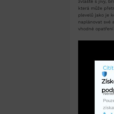
zvláště s jívy, b
která může přetr
plevelů jako je 
naplánovat své a
vhodné opatření 
Cítí
Získ
podp
Nenec
Pouze
získa