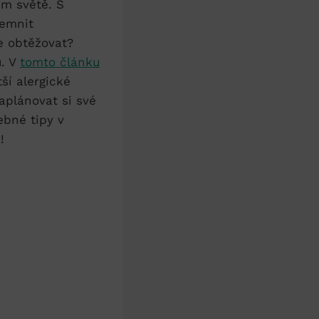
ém světě. S
jemnit
e obtěžovat?
u. V
tomto článku
ší alergické
aplánovat si své
ebné tipy v
!