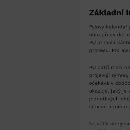
Základní 
Pylový kalendář 
nám předvídat ob
Pyl je malá část
procesu. Pro ale
Pyl patří mezi n
projevují rýmou,
očekává v období
ukazuje, jaký je
jednotlivých obd
situace a minima
Největší alergic