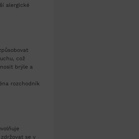
ší alergické
 způsobovat
duchu, což
nosit brýle a
ména rozchodník
uvolňuje
 zdržovat se v