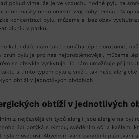
íklad pokud víme, že je ve vzduchu hodně pylu ze sm
chranné masky nebo omezit svůj pobyt venku. Naopak
ízké koncentraci pylu, můžeme si bez obav vychutna
at piknik v parku.
ého kalendáře nám také pomáhá lépe porozumět naši
ý druh pylu je pro nás nejproblémovější, můžeme lépe
erém se obvykle vyskytuje. To nám umožňuje přijmout
taktu s tímto typem pylu a snížit tak naše alergické 
ergických obtíží v jednotlivých 
ím z nejčastějších typů alergií jsou alergie na pyl ro
noho lidí potýká s rýmou, svěděním očí a kašlem, k
t pylu v ovzduší. Abychom vám usnadnili plánování a