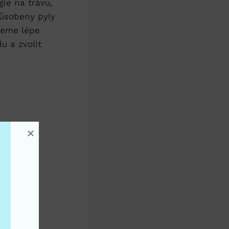
gie na trávu,
působeny pyly
žeme lépe
u a zvolit