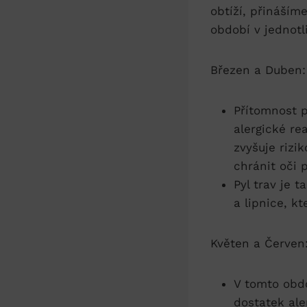
obtíží, přináším
období v jednotl
Březen a Duben:
Přítomnost p
alergické re
zvyšuje rizi
chránit oči 
Pyl trav je 
a lipnice, k
Květen a Červen
V tomto obdo
dostatek ale