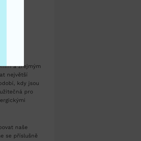
rvním a zřejmým
t největší
bdobí, kdy jsou
 užitečná pro
lergickými
bovat naše
me se příslušně