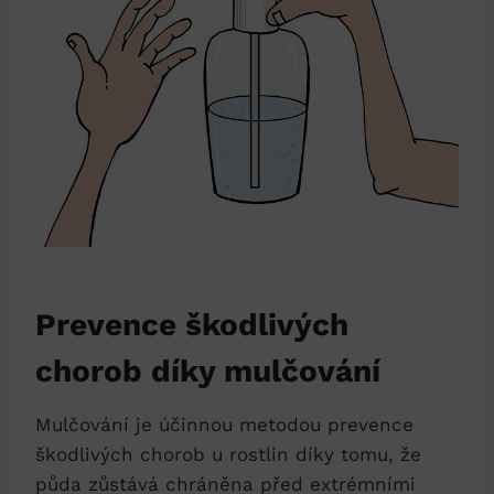
Prevence škodlivých
chorob díky mulčování
Mulčování je účinnou metodou prevence
škodlivých chorob u rostlin díky tomu, že
půda zůstává chráněna před extrémními