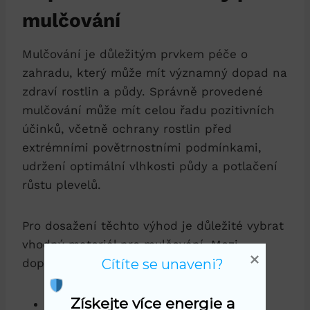
mulčování
Mulčování je důležitým prvkem péče o
zahradu, který může mít významný dopad na
zdraví rostlin a půdy. Správně provedené
mulčování může mít celou řadu pozitivních
účinků, včetně ochrany rostlin před
extrémními povětrnostními podmínkami,
udržení optimální vlhkosti půdy a potlačení
růstu plevelů.
Pro dosažení těchto výhod je důležité vybrat
vhodný materiál pro mulčování. Mezi
doporučené materiály patří:
Cítíte se unaveni?
Získejte více energie a 
Kůra stromů