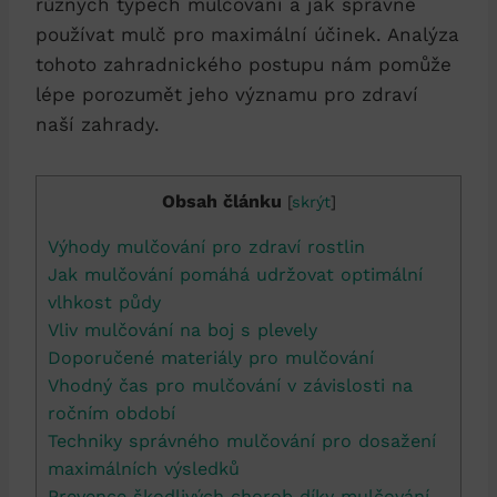
různých typech mulčování a jak správně
používat mulč pro maximální účinek. Analýza
tohoto zahradnického postupu nám pomůže
lépe porozumět jeho významu pro zdraví
naší zahrady.
Obsah článku
[
skrýt
]
Výhody mulčování pro zdraví rostlin
Jak mulčování pomáhá udržovat optimální
vlhkost půdy
Vliv mulčování na boj s plevely
Doporučené materiály pro mulčování
Vhodný čas pro mulčování v závislosti na
ročním období
Techniky správného mulčování pro dosažení
maximálních výsledků
Prevence škodlivých chorob díky mulčování