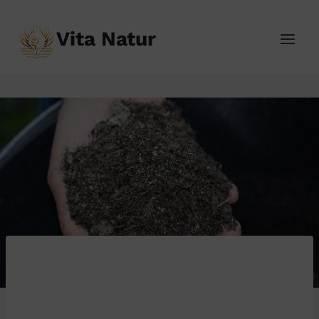
Přeskočit
na
Vita Natur
obsah