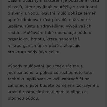
Dalším důležitým faktorem je potlačení růstu
plevelů, které by jinak soutěžily s rostlinami
o živiny a vodu. Kvalitní mulč dokáže téměř
úplně eliminovat růst plevelů, což vede k
lepšímu růstu a zdravějšímu vývoji vašich
rostlin. Mulčování také obohacuje půdu o
organickou hmotu, která napomáhá
mikroorganismům v půdě a zlepšuje
strukturu půdy jako celku.
Výhody mulčování jsou tedy zřejmé a
jednoznačné, a pokud se rozhodnete tuto
techniku aplikovat ve vaší zahradě či na
záhonech, jistě budete odměněni zdravými a
krásně rostoucími rostlinami a silnou a
plodnou půdou.