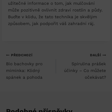
užitečné informace o tom, jak mulčování
může pozitivně ovlivnit zdraví rostlin a půdy.
Buďte v klidu, že tato technika je skvělým
způsobem, jak podpořit váš zahradní ráj.
Navigace
PŘEDCHOZÍ
DALŠÍ
Bio bachovky pro
Spirulina prášek
pro
miminka: Klidný
účinky – Co můžete
příspěvek
spánek a pohoda
očekávat?
Podobné příspěvky