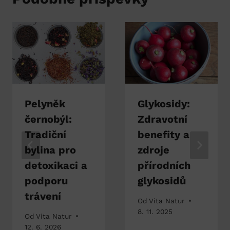
Pelyněk
Glykosidy:
černobýl:
Zdravotní
Tradiční
benefity a
bylina pro
zdroje
detoxikaci a
přírodních
podporu
glykosidů
trávení
Od
Vita Natur
8. 11. 2025
Od
Vita Natur
12. 6. 2026