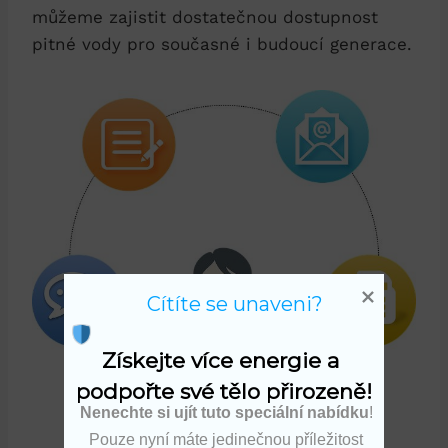
můžeme zajistit dostatečnou dostupnost
pitné vody pro současné i budoucí generace.
Cítíte se unaveni?
Získejte více energie a 
podpořte své tělo přirozeně!
Nenechte si ujít tuto speciální nabídku
!
Pouze nyní máte jedinečnou příležitost