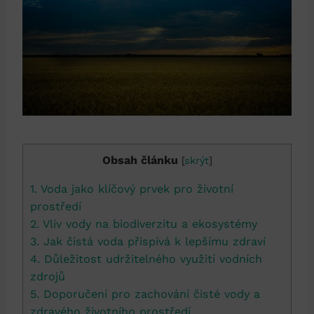
Obsah článku
[
skrýt
]
1. Voda jako klíčový prvek pro životní
prostředí
2. Vliv vody na biodiverzitu a ekosystémy
3. Jak čistá voda přispívá k lepšímu zdraví
4. Důležitost udržitelného využití vodních
zdrojů
5. Doporučení pro zachování čisté vody a
zdravého životního prostředí