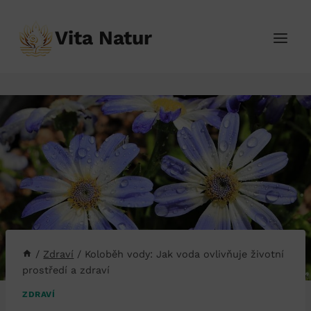
Přeskočit
na
Vita Natur
obsah
/
Zdraví
/
Koloběh vody: Jak voda ovlivňuje životní
prostředí a zdraví
ZDRAVÍ