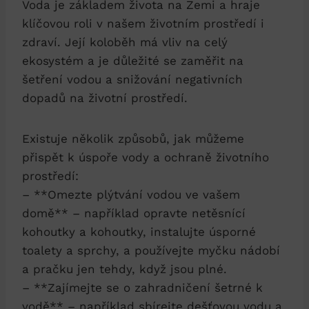
Voda je základem života na Zemi a hraje
klíčovou roli v našem životním prostředí i
zdraví. Její koloběh má vliv na celý
ekosystém a je důležité se zaměřit na
šetření vodou a snižování negativních
dopadů na životní prostředí.
Existuje několik způsobů, jak můžeme
přispět k úspoře vody a ochraně životního
prostředí:
– **Omezte plýtvání vodou ve vašem
domě** – například opravte netěsnící
kohoutky a kohoutky, instalujte úsporné
toalety a sprchy, a používejte myčku nádobí
a pračku jen tehdy, když jsou plné.
– **Zajímejte se o zahradničení šetrné k
vodě** – například sbírejte dešťovou vodu a