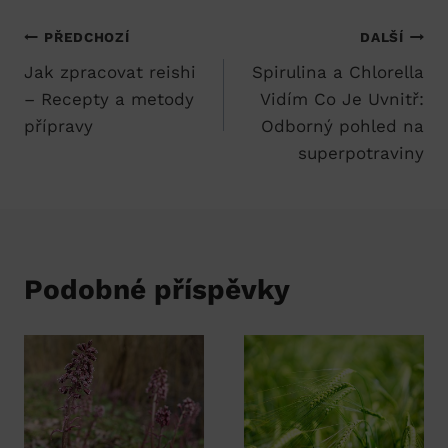
Navigace
PŘEDCHOZÍ
DALŠÍ
Jak zpracovat reishi
Spirulina a Chlorella
pro
– Recepty a metody
Vidím Co Je Uvnitř:
příspěvek
přípravy
Odborný pohled na
superpotraviny
Podobné příspěvky