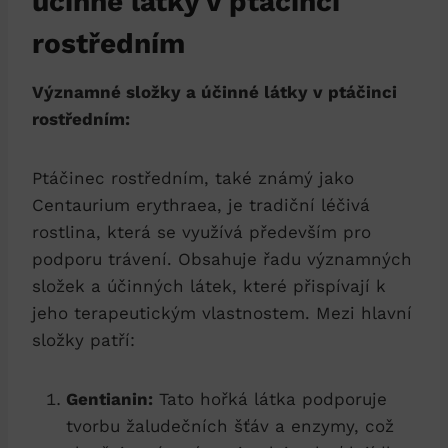
účinné látky v ptáčinci
‍rostředním
Významné složky a účinné látky‍ v​ ptáčinci
rostředním:
Ptáčinec rostředním,‌ také známý jako⁤
Centaurium erythraea, je tradiční léčivá
rostlina, která⁣ se využívá především pro
podporu ⁣trávení. Obsahuje řadu významných
složek a ‍účinných látek, ⁢které přispívají ⁢k
jeho ⁤terapeutickým vlastnostem. Mezi ⁤hlavní
složky patří:
Gentianin:
Tato hořká látka podporuje
tvorbu žaludečních ‍šťáv ​a enzymy, ⁤což