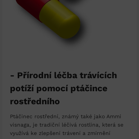
-​ Přírodní léčba trávících
potíží pomocí ptáčince‍
rostředního
Ptáčinec rostřední, známý také jako Ammi⁢
visnaga, ‌je tradiční léčivá ​rostlina, ​která ⁣se
využívá ke zlepšení trávení​ a zmírnění⁤