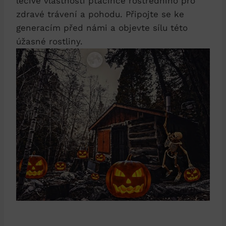
léčivé⁣ vlastnosti ptáčince rostředního pro
⁣zdravé trávení a ‌pohodu. Připojte se⁣ ke
generacím před námi a objevte sílu této
úžasné rostliny.