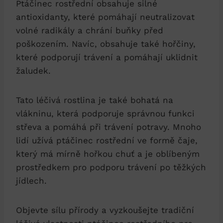
Ptáčinec rostřední obsahuje silné
antioxidanty, které pomáhají neutralizovat
volné‌ radikály a‌ chrání buňky ‍před
poškozením. Navíc, obsahuje ⁤také ​hořčiny,
které podporují trávení ‌a ‌pomáhají uklidnit
žaludek.
Tato léčivá rostlina ​je také bohatá na
vlákninu, která podporuje správnou funkci
střeva ‍a pomáhá při trávení‌ potravy.​ Mnoho
lidí užívá ⁣ptáčinec rostřední ‍ve formě čaje,
který má mírně hořkou chuť a je⁤ oblíbeným
prostředkem pro podporu trávení‌ po těžkých
jídlech.
Objevte sílu přírody​ a vyzkoušejte tradiční