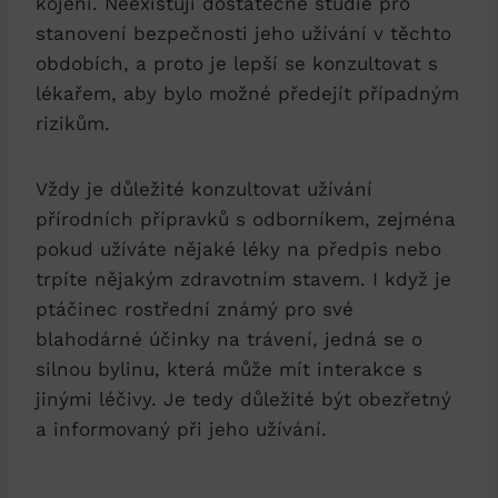
kojení.​ Neexistují⁢ dostatečné studie pro
stanovení bezpečnosti jeho‌ užívání​ v⁤ těchto
obdobích, a proto je ⁢lepší ⁣se konzultovat ​s⁤
lékařem, aby bylo možné předejít případným
rizikům.
Vždy‍ je ⁢důležité konzultovat⁣ užívání
přírodních ​přípravků s odborníkem, zejména
pokud‍ užíváte nějaké ‌léky na‌ předpis nebo
trpíte nějakým zdravotním stavem. I když je
ptáčinec‍ rostřední ‍známý pro své
blahodárné⁣ účinky na ‌trávení, jedná se‌ o
silnou bylinu, která může ⁢mít interakce s
⁣jinými léčivy. ⁤Je⁣ tedy důležité ⁣být obezřetný‍
a​ informovaný⁤ při jeho užívání.