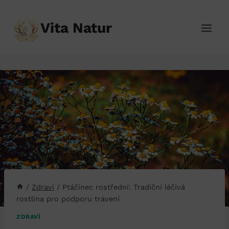
Přeskočit
na
Vita Natur
obsah
/
Zdraví
/
Ptáčinec rostřední: Tradiční léčivá
rostlina pro podporu trávení
ZDRAVÍ