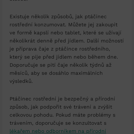
Existuje⁤ několik způsobů, jak ptáčinec⁤
rostřední​ konzumovat. Můžete jej zakoupit ​
ve ⁢formě kapslí nebo tablet, které se užívají
několikrát denně před jídlem. Další možností​
je příprava‌ čaje​ z ptáčince rostředního,
⁢který⁣ se pije před jídlem nebo během dne.
Doporučuje se ⁢pití čaje‍ několik ‌týdnů až
měsíců, aby se dosáhlo maximálních
výsledků.
Ptáčinec ⁢rostřední je bezpečný‍ a přírodní
způsob, jak​ podpořit své trávení a zvýšit
celkovou pohodu. Pokud ​máte‍ problémy s⁣
trávením, doporučuje se konzultovat s
lékařem nebo odborníkem na přírodní