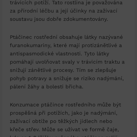
trávicích potíží. Tato⁢ rostlina je ⁤považována
za přírodní léčbu a‌ její⁢ účinky na‍ zažívací
soustavu jsou dobře‌ zdokumentovány.
Ptáčinec rostřední obsahuje látky ‌nazývané
furanokumariny, které mají protizánětlivé a
antispasmodické ⁣vlastnosti. Tyto ‍látky
pomáhají uvolňovat svaly v trávicím traktu a
snižují⁢ zánětlivé procesy.​ Tím se zlepšuje
pohyb potravy‍ a snižuje ⁢se riziko nadýmání,
pálení žáhy a bolesti břicha.
Konzumace ptáčince rostředního ‌může⁤ být‍
prospěšná při potížích, jako je nadýmání,
zažívací obtíže po ​těžkých jídlech​ nebo
křeče ⁣střev. ​Může se užívat ve formě čaje,