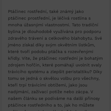
Ptáčinec rostřední, ‍také ‌známý⁣ jako
⁣ptáčinec prostřední, je léčivá‍ rostlina⁢ s
mnoha úžasnými vlastnostmi. Tato⁤ tradiční
bylina je dlouhodobě využívána pro podporu
zdravého trávení a celkového ⁢blahobytu. Své
jméno získal ​díky ⁢svým⁣ okvětním lístkům,
které tvoří podobu ptáčka s rozevřenými​
křídly.​ Víte,​ že ptáčinec⁤ rostřední je bohatým
zdrojem⁢ hořčin, které pomáhají uvolnit ⁢svaly
trávicího systému a ⁤zlepšit peristaltiku? Díky
tomu ‌se‌ jedná ⁢o skvělou volbu ⁤pro všechny,
⁢kteří trpí‍ trávicími obtížemi, jako jsou
⁤nadýmání, zažívací‍ potíže ‍nebo zácpa. V
našem článku se podíváme⁢ na další přínosy
ptáčince rostředního ⁤a ‍to, jak ‍ho můžete