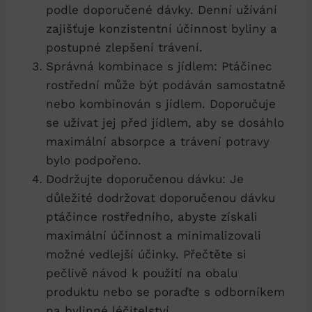
podle doporučené‌ dávky. Denní ⁤užívání
zajišťuje⁢ konzistentní účinnost byliny⁣ a
⁢postupné zlepšení trávení.
Správná kombinace⁢ s jídlem:⁢ Ptáčinec
rostřední může být podáván samostatně⁢
nebo kombinován s jídlem. ⁤Doporučuje
se​ užívat ⁢jej před jídlem, aby ⁣se dosáhlo
maximální absorpce a trávení potravy
bylo podpořeno.
Dodržujte doporučenou dávku:⁢ Je
důležité dodržovat ‍doporučenou dávku
ptáčince rostředního, abyste ‍získali
maximální účinnost ⁤a⁤ minimalizovali ​
možné vedlejší účinky. Přečtěte​ si
pečlivě ‌návod k ⁢použití‌ na obalu ​
produktu ⁣nebo se ‌poraďte⁣ s⁤ odborníkem
na bylinné ‍léčitelství.