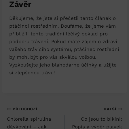
Závěr
Děkujeme,⁤ že jste si přečetli ‌tento článek o‌
ptáčinci rostředním. Doufáme, že jsme vám
přiblížili tento ​tradiční léčivý‌ poklad pro
podporu trávení. ⁣Pokud máte zájem ​o zdraví
vašeho trávicího systému, ptáčinec rostřední
⁤by ⁤mohl být pro ⁤vás skvělou⁣ volbou.
Vyzkoušejte jeho ‌blahodárné účinky ‌a užijte
si zlepšenou trávu!
Navigace
PŘEDCHOZÍ
DALŠÍ
Chlorella spirulina
Co jsou to bikini:
pro
dávkování – Jak
Popis a výběr plavek