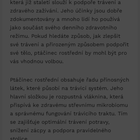
​která‍ již⁤ staletí ‌slouží k‍ podpoře trávení a
⁤zdravého zažívání. Jeho účinky jsou dobře
zdokumentovány a mnoho lidí ho používá
jako součást svého denního zdravotního
režimu. Pokud hledáte způsob, jak​ zlepšit
své ⁤trávení ⁢a ⁤přirozeným ‌způsobem podpořit
své tělo, ptáčinec rostřední ⁢by ‌mohl být pro
vás ‌vhodnou volbou.
Ptáčinec rostřední obsahuje řadu ‌přínosných
látek, které ⁤působí na ⁤trávicí systém. Jeho
⁣hlavní složkou je ⁢rozpustná vláknina, která
přispívá ke zdravému‍ střevnímu mikrobiomu
a správnému fungování trávicího traktu. Tím
se zajišťuje optimální‌ trávení ⁤potravy,
⁢snížení zácpy a podpora pravidelného⁢
stolice.