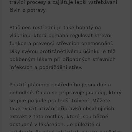
trávicí procesy a zajišťuje lepší vstřebávání
živin‌ z potravy.
Ptáčinec rostřední je také bohatý⁢ na‍
vlákninu, která pomáhá​ regulovat střevní
funkce a prevenci střevních‍ onemocnění.
Díky svému protizánětlivému účinku je též
oblíbeným lékem při ‍případných střevních
infekcích ​a podráždění střev.
Použití ptáčince ⁣rostředního​ je ⁢snadné⁣ a
⁤pohodlné. Často ​se připravuje jako čaj, který
se pije po ‍jídle⁢ pro lepší trávení. Můžete
také zvážit ‍užívání ‌přípravků obsahujících⁣
extrakt z této rostliny, které ⁣jsou běžně
dostupné v lékárnách. Je‌ důležité si