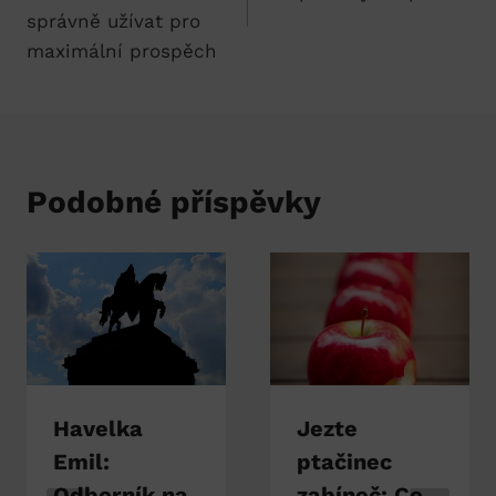
příspěvek
správně užívat pro
maximální prospěch
Podobné příspěvky
Havelka
Jezte
Emil:
ptačinec
Odborník na
zabíneč: Co