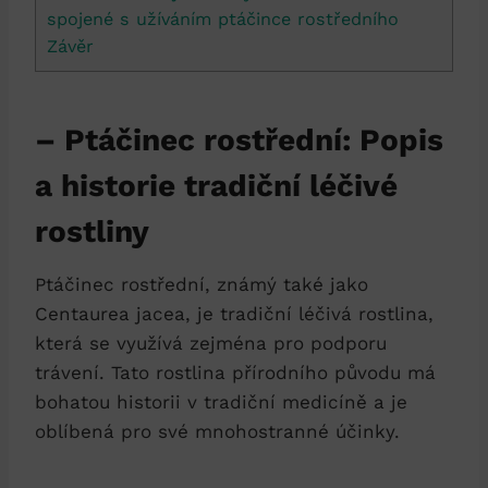
spojené s ​užíváním​ ptáčince rostředního
Závěr
– Ptáčinec rostřední: Popis
a⁤ historie tradiční léčivé
rostliny
Ptáčinec rostřední, známý také jako
Centaurea jacea, je⁣ tradiční léčivá rostlina,
která se využívá zejména ⁢pro podporu‌
trávení. ​Tato rostlina přírodního‍ původu ⁢má
bohatou historii ⁤v tradiční medicíně a je
⁤oblíbená⁣ pro své mnohostranné účinky.