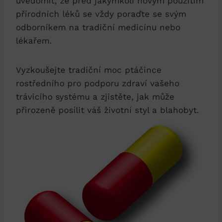
uvědomit,⁤ že před jakýmkoli novým použitím‌
přírodních léků se vždy poraďte se svým
odborníkem na tradiční medicínu nebo‌
lékařem.
Vyzkoušejte ‌tradiční moc ptáčince
rostředního pro podporu zdraví ‌vašeho
trávicího systému a⁣ zjistěte, jak může
přirozeně posílit ⁤váš životní styl a blahobyt.