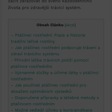
začít zařazovat do svého‌ každodenního
života pro zdravější trávicí systém.
Obsah článku
[
skrýt
]
– Ptáčinec rostřední: Popis a⁤ historie
tradiční léčivé rostliny
– Jak ptáčinec⁢ rostřední ⁤podporuje trávení a
zdraví trávicího systému
-​ Přírodní léčba trávících potíží pomocí
ptáčince‍ rostředního
– ‍Významné složky‌ a ​účinné látky v ptáčinci
‍rostředním
– Jak používat ptáčinec rostřední ⁢pro
dosažení ⁤optimálních výsledků
– Doporučené ⁤přípravky a léčebné⁢ metody s
ptáčincem rostředním
– Možné vedlejší účinky a kontraindikace