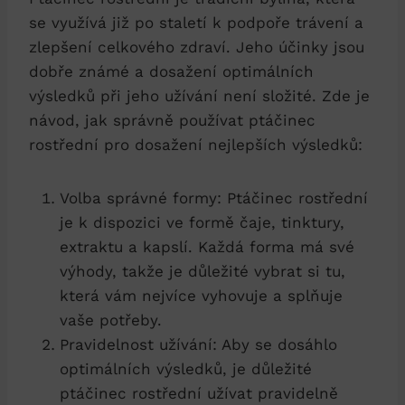
se využívá již po staletí k ‍podpoře trávení a
zlepšení celkového⁣ zdraví. Jeho účinky​ jsou
dobře známé⁣ a dosažení​ optimálních
výsledků při ‍jeho užívání není ⁣složité. Zde je
návod, jak správně používat ptáčinec
rostřední pro dosažení nejlepších výsledků:
Volba správné formy: Ptáčinec rostřední
je ‍k dispozici ve formě čaje, tinktury,
extraktu a kapslí. Každá forma má své
výhody,‌ takže⁣ je důležité ​vybrat si tu,⁣
která ‌vám nejvíce vyhovuje a ​splňuje⁣
vaše potřeby.
Pravidelnost užívání: Aby se dosáhlo
optimálních ⁢výsledků, je⁤ důležité
ptáčinec‍ rostřední⁤ užívat⁣ pravidelně