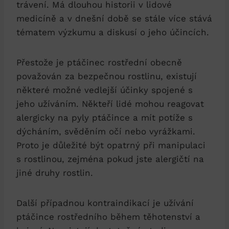
trávení. Má dlouhou​ historii v lidové
medicíně a v dnešní době ​se⁣ stále více stává⁣
tématem výzkumu​ a diskusí o jeho účincích.
Přestože je ⁤ptáčinec rostřední obecně
považován‌ za bezpečnou⁢ rostlinu, ⁤existují
některé ​možné vedlejší účinky‌ spojené​ s
jeho užíváním.‍ Někteří lidé mohou reagovat‍
alergicky na pyly‌ ptáčince a mít potíže s
dýcháním,⁤ svěděním očí nebo vyrážkami.
Proto je důležité být ⁣opatrný⁣ při manipulaci
s rostlinou, zejména pokud jste alergičtí na
jiné ​druhy⁢ rostlin.
Další případnou kontraindikací‍ je užívání
ptáčince​ rostředního během⁢ těhotenství a