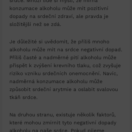
srdce. Mnozí lidé si myslí, že mírná
konzumace alkoholu může mít pozitivní
dopady na srdeční zdraví, ale pravda je
složitější než se zdá.
Je důležité si uvědomit, že příliš mnoho
alkoholu může mít na srdce negativní dopad.
Příliš časté a nadměrné pití alkoholu může
přispět k zvýšení krevního tlaku, což zvyšuje
riziko vzniku srdečních onemocnění. Navíc,
nadměrná konzumace alkoholu může
způsobit srdeční arytmie a oslabit svalovou
tkáň srdce.
Na druhou stranu, existuje několik faktorů,
které mohou zmírnit tyto negativní dopady
alkoholu na naše srdce. Pokud pijeme