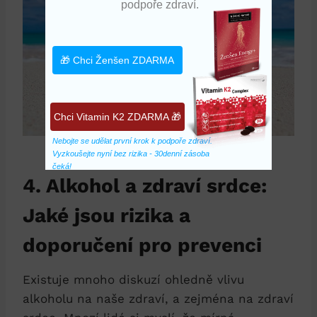
podpoře zdraví.
🎁 Chci Ženšen ZDARMA
Chci Vitamin K2 ZDARMA 🎁
Nebojte se udělat první krok k podpoře zdraví. 
Vyzkoušejte nyní bez rizika - 30denní zásoba 
čeká!
4. Alkohol a zdraví srdce:
Jaké jsou rizika a
doporučení pro prevenci
Existuje mnoho diskuzí ohledně vlivu
alkoholu na naše zdraví, a zejména na zdraví