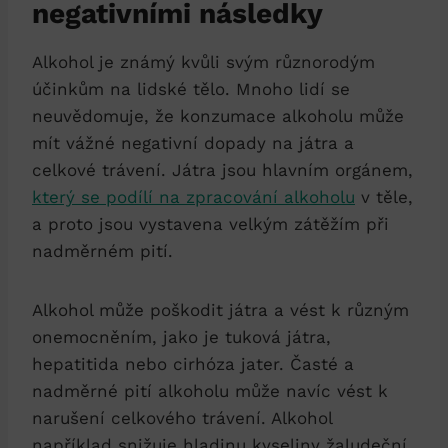
negativními následky
Alkohol je známý kvůli svým různorodým
účinkům na lidské tělo. Mnoho lidí se
neuvědomuje, že konzumace alkoholu může
mít vážné negativní dopady na játra a
celkové trávení. Játra jsou hlavním orgánem,
který se podílí na zpracování alkoholu
v těle,
a proto jsou vystavena velkým zátěžím při
nadměrném pití.
Alkohol může poškodit játra a vést k různým
onemocněním, jako je tuková játra,
hepatitida nebo cirhóza jater. Časté a
nadměrné pití alkoholu může navíc vést k
narušení celkového trávení. Alkohol
například snižuje hladinu kyseliny žaludeční,