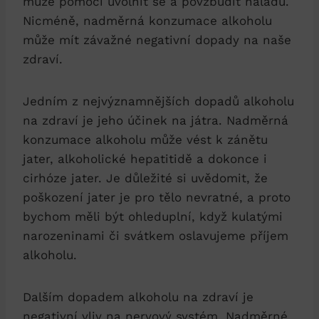
může pomoci uvolnit se a povzbudit náladu.
Nicméně, nadměrná konzumace alkoholu
může mít závažné negativní dopady na naše
zdraví.
Jedním z nejvýznamnějších dopadů alkoholu
na zdraví je jeho účinek na játra. Nadměrná
konzumace alkoholu může vést k zánětu
jater, alkoholické hepatitidě a dokonce i
cirhóze jater. Je důležité si uvědomit, že
poškození jater je pro tělo nevratné, a proto
bychom měli být ohleduplní, když kulatými
narozeninami či svátkem oslavujeme příjem
alkoholu.
Dalším dopadem alkoholu na zdraví je
negativní vliv na nervový systém. Nadměrné