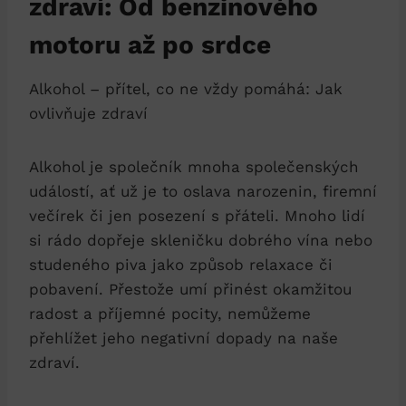
zdraví: Od benzinového
motoru až po srdce
Alkohol – přítel, co ne vždy pomáhá: Jak
ovlivňuje zdraví
Alkohol je společník mnoha společenských
událostí, ať už je to oslava narozenin, firemní
večírek či jen posezení s přáteli. Mnoho lidí
si rádo dopřeje skleničku dobrého vína nebo
studeného piva jako způsob relaxace či
pobavení. Přestože umí přinést okamžitou
radost a příjemné pocity, nemůžeme
přehlížet jeho negativní dopady na naše
zdraví.