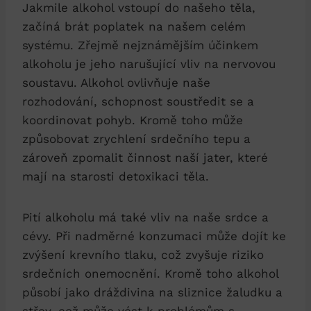
Jakmile alkohol vstoupí do našeho těla,
začíná brát poplatek na našem celém
systému. Zřejmě nejznámějším účinkem
alkoholu je jeho narušující vliv na nervovou
soustavu. Alkohol ovlivňuje naše
rozhodování, schopnost soustředit se a
koordinovat pohyb. Kromě toho může
způsobovat zrychlení srdečního tepu a
zároveň zpomalit činnost naší jater, které
mají na starosti detoxikaci těla.
Pití alkoholu má také vliv na naše srdce a
cévy. Při nadměrné konzumaci může dojít ke
zvýšení krevního tlaku, což zvyšuje riziko
srdečních onemocnění. Kromě toho alkohol
působí jako dráždivina na sliznice žaludku a
střev, což může vést k problémům s