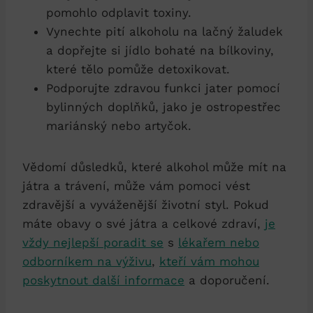
pomohlo odplavit toxiny.
Vynechte pití alkoholu na lačný žaludek
a dopřejte si jídlo bohaté na bílkoviny,
které tělo pomůže detoxikovat.
Podporujte zdravou funkci jater pomocí
bylinných doplňků, jako je ostropestřec
mariánský nebo artyčok.
Vědomí důsledků, které alkohol může mít na
játra a trávení, může vám pomoci vést
zdravější a vyváženější životní styl. Pokud
máte obavy o své játra a celkové zdraví,
je
vždy nejlepší poradit se
s
lékařem nebo
odborníkem na výživu
,
kteří vám mohou
poskytnout další informace
a doporučení.