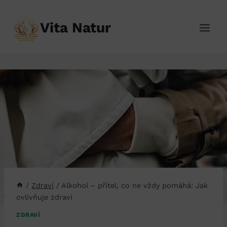
Přeskočit
na
Vita Natur
obsah
/
Zdraví
/
Alkohol – přítel, co ne vždy pomáhá: Jak
ovlivňuje zdraví
ZDRAVÍ