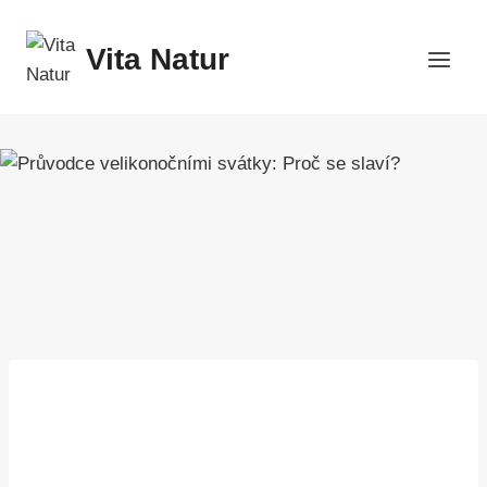
Přeskočit
na
Vita Natur
obsah