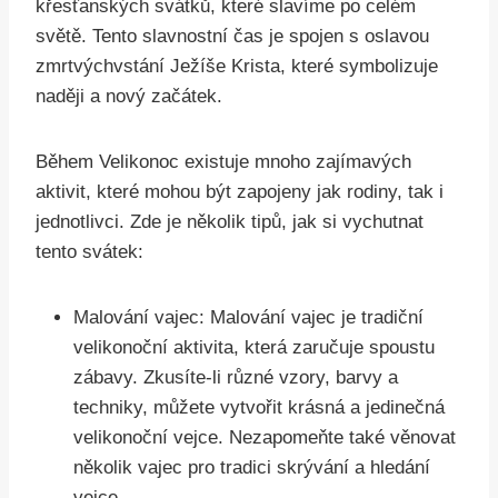
křesťanských svátků, které slavíme po celém
světě. Tento slavnostní čas je spojen s oslavou
zmrtvýchvstání Ježíše Krista, které symbolizuje
naději a nový začátek.
Během Velikonoc existuje mnoho zajímavých
aktivit, které mohou být zapojeny jak rodiny, tak i
jednotlivci. Zde je několik tipů, jak si vychutnat
tento svátek:
Malování vajec: Malování vajec je tradiční
velikonoční aktivita, která zaručuje spoustu
zábavy. Zkusíte-li různé vzory, barvy a
techniky, můžete vytvořit krásná a jedinečná
velikonoční vejce. Nezapomeňte také věnovat
několik vajec pro tradici skrývání a hledání
vejce.