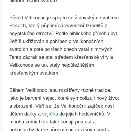
historii těchto svátků?
Původ Velikonoc je spojen se židovským svátkem
Pesach, který připomíná vyvedení Izraelitů z
egyptského otroctví. Podle biblického příběhu byl
Ježíš ukřižován a pohřben o Velikonočních
svátcích a poté po třech dnech vstal z mrtvých.
Tento zázrak se stal středem křesťanské víry a
Velikonoce se tak staly nejdůležitějším
křesťanským svátkem.
Během Velikonoc jsou rozšířeny různé tradice,
jako je barvení vajec, které symbolizují nový život
a obrození. Věří se, že Velikonoční zajíček nosí
dětem dárky a
vajíčka
do jejich hodovníčků. V
mnoha zemích se také konají procesí a
bohoslužby, které připomínají Ježíšovu smrt a