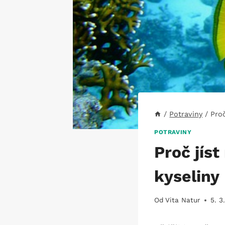
/
Potraviny
/
Pro
POTRAVINY
Proč jís
kyseliny
Od
Vita Natur
5. 3