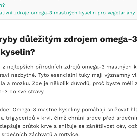
n?
nativní zdroje omega-3 mastných kyselin pro vegetariány
 ryby důležitým zdrojem omega-
kyselin?
 z nejlepších přírodních zdrojů omega-3 mastných ky
raví nezbytné. Tyto esenciální tuky mají významný v
la a mozku. Zde je několik důvodů, proč byste měli 
-3 do své stravy.
rdce: Omega-3 mastné kyseliny pomáhají snižovat hl
 a triglyceridů v krvi, čímž chrání srdce před srdečn
zlepšuje průtok krve a snižuje se zánětlivost cév, což
u srdečních záchvatů a mrtvice.