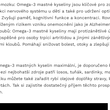
 mozku: Omega-3 mastné kyseliny jsou klíčové pro zd
kci nervového systému u dětí a také pro udržení op
 Zvyšují paměť, kognitivní funkce a koncentraci. Rov
sníženým rizikem vzniku onemocnění jako je Alzheime
loubů: Omega-3 mastné kyseliny mají protizánětlivé ú
ospěšné pro osoby trpící artritidou a jinými zánětliv
 kloubů. Pomáhají snižovat bolest, otoky a zlepšují
omega-3 mastných kyselin maximální, je doporučeno
ezi nejbohatší zdroje patří losos, tuňák, sardinky, ma
čku můžete také zařadit rybí olejové doplňky stravy, 
tách. Tak si zajistíte dostatečný příjem těchto pro
n.