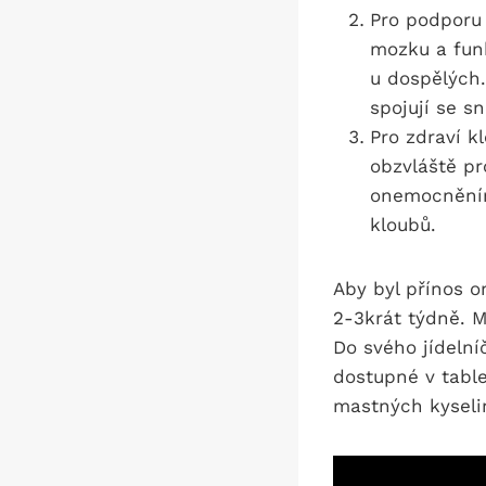
Pro podporu
mozku a fun
u dospělých.
spojují se 
Pro zdraví k
obzvláště pr
onemocněními
kloubů.
Aby byl přínos 
2-3krát týdně. M
Do svého jídelní
dostupné v table
mastných kyseli