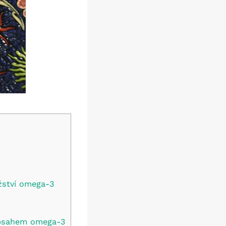
žství omega-3
obsahem omega-3