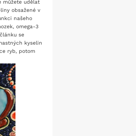
ré můžete udělat
liny obsažené v
unkci našeho
 mozek, omega-3
 článku se
mastných kyselin
íce ryb, potom