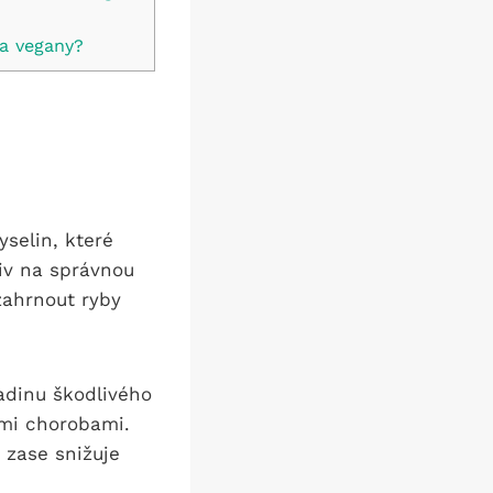
 a vegany?
3
selin, které
liv na správnou
zahrnout ryby
adinu škodlivého
ími chorobami.
 zase snižuje