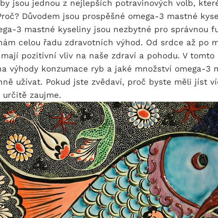
ryby jsou jednou z nejlepších potravinových volb, kte
 Proč? Důvodem jsou prospěšné omega-3 mastné kyse
ega-3 mastné kyseliny jsou nezbytné pro správnou f
í nám celou řadu zdravotních výhod. Od srdce až po
mají pozitivní vliv na naše zdraví a pohodu. V tomto
na výhody konzumace ryb a jaké množství omega-3 
ě užívat. Pokud jste zvědaví, proč byste měli jíst v
 určitě zaujme.