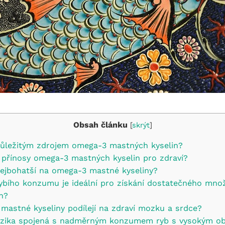
Obsah článku
[
skrýt
]
důležitým zdrojem omega-3 mastných kyselin?
í přínosy omega-3 mastných kyselin pro zdraví?
nejbohatší na omega-3 mastné kyseliny?
ybího konzumu je ideální pro získání dostatečného mno
n?
mastné kyseliny podílejí na zdraví mozku a srdce?
á rizika spojená s nadměrným konzumem ryb s vysokým 