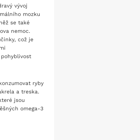
ravý vývoj
timálního mozku
něž se také
rova nemoc.
činky, což je
ými
 pohyblivost
 konzumovat ryby
krela a treska.
které jsou
spěšných omega-3