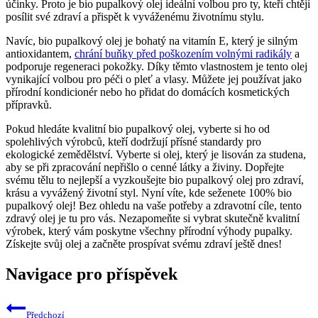
účinky. Proto je bio pupalkový olej ideální volbou ⁢pro ty,‌ kteří chtějí
posílit⁤ své zdraví a přispět k vyváženému životnímu stylu.
Navíc, bio pupalkový olej ⁣je ⁣bohatý na ‍vitamín ⁤E, který ​je silným
‍antioxidantem,
chrání buňky před poškozením volnými radikály
⁢a
podporuje⁤ regeneraci pokožky. Díky ⁣těmto⁣ vlastnostem je⁣ tento ​olej
vynikající volbou pro péči⁣ o pleť a vlasy. Můžete jej používat‌ jako
přírodní ⁣kondicionér nebo ⁢ho přidat‌ do domácích‌ kosmetických ​
přípravků.
Pokud hledáte kvalitní bio pupalkový olej, vyberte si ho ⁢od
spolehlivých výrobců, kteří dodržují ‌přísné standardy pro
ekologické zemědělství. Vyberte si olej, který je‌ lisován za studena,‌
aby se při zpracování nepřišlo o cenné látky a živiny. Dopřejte
svému tělu‌ to ⁤nejlepší ⁢a ⁤vyzkoušejte bio pupalkový olej pro zdraví,
krásu a vyvážený životní styl.⁤ Nyní⁤ víte, kde seženete ⁣100%‌ bio
pupalkový olej! Bez ohledu na vaše‌ potřeby a‌ zdravotní⁢ cíle, tento
⁣zdravý⁤ olej je⁣ tu ⁣pro vás. Nezapomeňte si ‍vybrat skutečně kvalitní
výrobek, který vám ⁤poskytne všechny přírodní⁢ výhody pupalky.⁢
Získejte⁣ svůj olej a začněte‌ prospívat svému‍ zdraví ještě ​dnes!
Navigace pro příspěvek
Předchozí