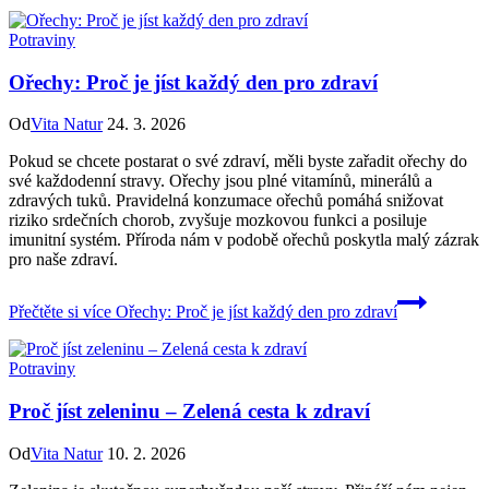
Potraviny
Ořechy: Proč je jíst každý den pro zdraví
Od
Vita Natur
24. 3. 2026
Pokud se chcete postarat o své zdraví, měli byste zařadit ořechy do
své každodenní stravy. Ořechy jsou plné vitamínů, minerálů a
zdravých tuků. Pravidelná konzumace ořechů pomáhá snižovat
riziko srdečních chorob, zvyšuje mozkovou funkci a posiluje
imunitní systém. Příroda nám v podobě ořechů poskytla malý zázrak
pro naše zdraví.
Přečtěte si více
Ořechy: Proč je jíst každý den pro zdraví
Potraviny
Proč jíst zeleninu – Zelená cesta k zdraví
Od
Vita Natur
10. 2. 2026