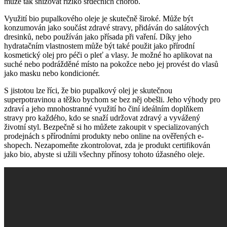
může tak snižovat riziko ⁢srdečních chorob.
Využití bio⁤ pupalkového ⁣oleje je ⁤skutečně široké.‌ Může⁢ být
⁤konzumován jako součást zdravé stravy, ‌přidáván ⁢do ⁢salátových
dresinků,⁣ nebo používán jako ⁤přísada při vaření. Díky jeho
hydratačním vlastnostem‍ může⁤ být také použit jako přírodní
⁤kosmetický olej pro péči o‌ pleť a vlasy. Je možné ho aplikovat na
suché‌ nebo podrážděné místo na ⁣pokožce nebo jej provést do vlasů
jako‌ masku nebo kondicionér.
S ⁢jistotou lze ⁢říci, že bio pupalkový olej je⁣ skutečnou
superpotravinou a těžko bychom se bez něj​ obešli. Jeho výhody ⁢pro
zdraví a jeho mnohostranné⁢ využití ho činí ideálním doplňkem
stravy pro každého, kdo‍ se snaží⁤ udržovat ⁢zdravý a vyvážený
životní styl. Bezpečně‌ si ho můžete‍ zakoupit v specializovaných
prodejnách s‌ přírodními produkty nebo online na ověřených e-
shopech. Nezapomeňte⁢ zkontrolovat, zda je produkt certifikován
jako bio, abyste si užili všechny přínosy tohoto úžasného oleje.