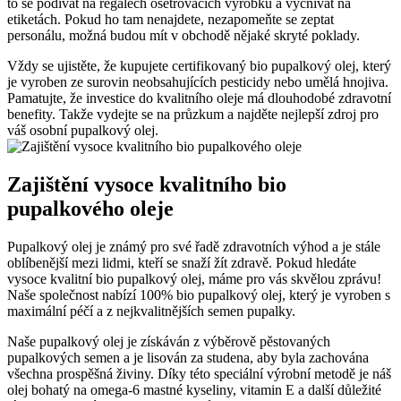
to ⁤se⁢ podívat na​ regálech ‍ošetřovacích výrobků a vyčnívat na
etiketách.‍ Pokud ho tam nenajdete, nezapomeňte se zeptat​
personálu, možná budou mít v obchodě nějaké skryté poklady.
Vždy se ujistěte, že kupujete certifikovaný bio pupalkový olej, který
je vyroben ze surovin ⁤neobsahujících pesticidy‌ nebo umělá hnojiva.
⁣Pamatujte, že investice do kvalitního‌ oleje má dlouhodobé zdravotní
benefity. Takže vydejte ‍se⁢ na průzkum a najděte nejlepší zdroj⁤ pro
váš osobní pupalkový olej.
Zajištění vysoce kvalitního ⁤bio
pupalkového oleje
Pupalkový olej je známý ⁢pro své řadě zdravotních​ výhod a je stále
oblíbenější mezi‍ lidmi, kteří se snaží žít ⁣zdravě. Pokud hledáte
vysoce kvalitní bio pupalkový olej, máme pro vás skvělou zprávu!
Naše​ společnost nabízí 100% bio pupalkový olej, který je vyroben s
maximální péčí a z nejkvalitnějších​ semen pupalky.
Naše ⁤pupalkový olej je získáván z výběrově pěstovaných
pupalkových ⁢semen a je lisován za studena, aby byla ⁤zachována
všechna prospěšná živiny. ​Díky této speciální výrobní metodě je náš⁣
olej bohatý ​na omega-6‍ mastné kyseliny, vitamin E a další⁣ důležité