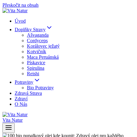
Přeskočit na obsah
Úvod
Doplňky Stravy
Ašvaganda
Cordyceps
Korálovec ježatý
Kotvičník
Maca Peruánská
Pískavice
Spirulina
Reishi
Potraviny
Bio Potraviny
Zdravá Strava
Zdraví
O Nás
Vita Natur