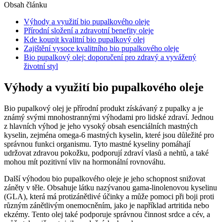
Obsah článku
Výhody‍ a využití bio pupalkového oleje
Přírodní složení ​a‌ zdravotní benefity oleje
Kde koupit kvalitní bio pupalkový ​olej
Zajištění vysoce kvalitního ⁤bio pupalkového oleje
Bio pupalkový olej: doporučení ‌pro zdravý ‍a vyvážený
‍životní styl
Výhody‍ a využití bio pupalkového oleje
Bio pupalkový olej je přírodní produkt získávaný z pupalky a je
známý svými mnohostrannými výhodami pro lidské⁤ zdraví. Jednou​
z hlavních ⁢výhod je ⁣jeho vysoký obsah esenciálních mastných
kyselin, zejména omega-6 mastných ⁢kyselin, které jsou důležité pro ​
správnou funkci organismu. Tyto mastné kyseliny ⁤pomáhají
udržovat zdravou ‍pokožku,​ podporují zdraví vlasů a nehtů, a také
mohou mít pozitivní vliv na hormonální rovnováhu.
Další výhodou bio pupalkového oleje je⁣ jeho schopnost⁣ snižovat
záněty⁢ v těle. Obsahuje látku ⁢nazývanou gama-linolenovou kyselinu
(GLA), která⁤ má ‍protizánětlivé účinky a​ může pomoci ​při‍ boji ⁢proti
různým zánětlivým onemocněním, jako je například artritida nebo
ekzémy. Tento olej také podporuje správnou činnost srdce a ⁢cév, a