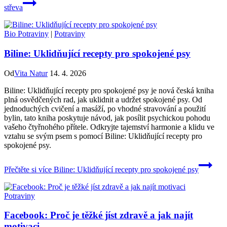
střeva
Bio Potraviny
|
Potraviny
Biline: Uklidňující recepty pro spokojené psy
Od
Vita Natur
14. 4. 2026
Biline: Uklidňující recepty pro spokojené psy je nová česká kniha
plná osvědčených rad, jak uklidnit a udržet spokojené psy. Od
jednoduchých cvičení a masáží, po vhodné stravování a použití
bylin, tato kniha poskytuje návod, jak posílit psychickou pohodu
vašeho čtyřnohého přítele. Odkryjte tajemství harmonie a klidu ve
vztahu se svým psem s pomocí Biline: Uklidňující recepty pro
spokojené psy.
Přečtěte si více
Biline: Uklidňující recepty pro spokojené psy
Potraviny
Facebook: Proč je těžké jíst zdravě a jak najít
motivaci