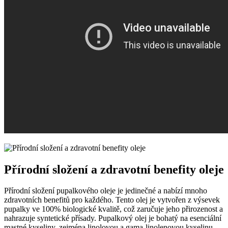
Přírodní složení ​a‌ zdravotní benefity oleje
Přírodní složení pupalkového oleje je jedinečné a nabízí mnoho
zdravotních ⁣benefitů‌ pro​ každého. Tento⁤ olej je vytvořen⁤ z výsevek‌
pupalky ve ⁣100% ⁢biologické kvalitě, což zaručuje jeho přirozenost a‌
nahrazuje syntetické přísady. Pupalkový olej je bohatý na ⁤esenciální‍
mastné⁤ kyseliny, zejména linolovou a gama-linolenovou​ kyselinu,