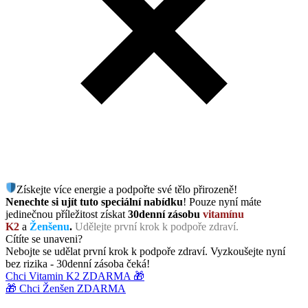
Získejte více energie a podpořte své tělo přirozeně!
Nenechte si ujít tuto speciální nabídku
! Pouze nyní máte
jedinečnou příležitost získat
30denní zásobu
vitamínu
K2
a
Ženšenu
.
Udělejte první krok k podpoře zdraví.
Cítíte se unaveni?
Nebojte se udělat první krok k podpoře zdraví. Vyzkoušejte nyní
bez rizika - 30denní zásoba čeká!
Chci Vitamin K2 ZDARMA 🎁
🎁 Chci Ženšen ZDARMA