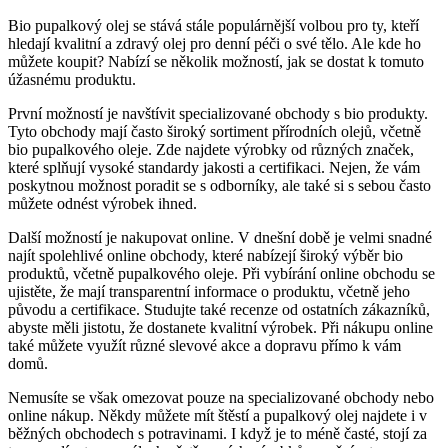
Bio pupalkový⁣ olej se stává stále populárnější volbou pro ty, ‌kteří
⁣hledají​ kvalitní a ​zdravý olej pro denní péči o ‍své ‍tělo.⁤ Ale kde ho​
můžete koupit? Nabízí se několik ⁣možností, jak⁣ se ‌dostat k tomuto
⁤úžasnému produktu.
První možností je navštívit specializované obchody s ‌bio​ produkty.
Tyto ⁣obchody mají často široký sortiment přírodních⁢ olejů, včetně
bio pupalkového oleje. Zde najdete výrobky od‍ různých značek,
které splňují vysoké standardy‌ jakosti a certifikaci. Nejen, že vám
poskytnou možnost poradit se s odborníky, ale také si s sebou často
můžete ⁢odnést výrobek ihned.
Další ‌možností⁢ je nakupovat online. V dnešní době ‌je velmi snadné
najít​ spolehlivé online obchody, které‌ nabízejí široký výběr bio
produktů, včetně pupalkového oleje. Při vybírání ⁤online ⁣obchodu se
ujistěte, že⁢ mají transparentní informace⁢ o produktu, včetně ‌jeho
⁣původu ⁢a certifikace. Studujte​ také recenze od ostatních zákazníků,⁤
abyste měli jistotu, že dostanete kvalitní výrobek. Při nákupu online
také⁢ můžete ⁣využít‌ různé slevové akce a dopravu přímo k vám
domů.
Nemusíte se však omezovat pouze na specializované​ obchody nebo​
online ‌nákup. Někdy můžete mít štěstí a⁣ pupalkový olej​ najdete i v
běžných ⁤obchodech⁤ s ‌potravinami. I když je to ‌méně​ časté, stojí ​za ​