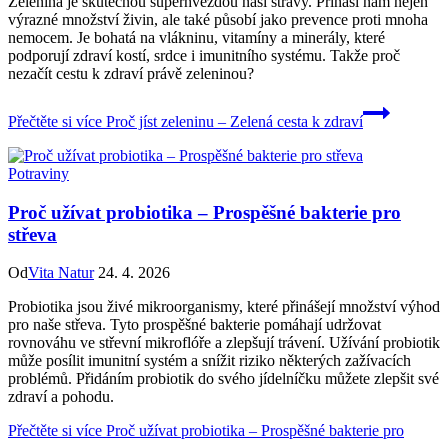
Zelenina je skutečnou superhvězdou naší stravy. Přináší nám nejen
výrazné množství živin, ale také působí jako prevence proti mnoha
nemocem. Je bohatá na vlákninu, vitamíny a minerály, které
podporují zdraví kostí, srdce i imunitního systému. Takže proč
nezačít cestu k zdraví právě zeleninou?
Přečtěte si více
Proč jíst zeleninu – Zelená cesta k zdraví
Potraviny
Proč užívat probiotika – Prospěšné bakterie pro
střeva
Od
Vita Natur
24. 4. 2026
Probiotika jsou živé mikroorganismy, které přinášejí množství výhod
pro naše střeva. Tyto prospěšné bakterie pomáhají udržovat
rovnováhu ve střevní mikroflóře a zlepšují trávení. Užívání probiotik
může posílit imunitní systém a snížit riziko některých zažívacích
problémů. Přidáním probiotik do svého jídelníčku můžete zlepšit své
zdraví a pohodu.
Přečtěte si více
Proč užívat probiotika – Prospěšné bakterie pro