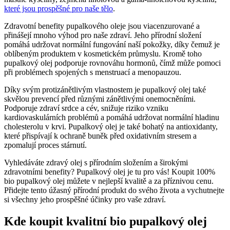
které jsou prospěšné pro naše ​tělo
.
Zdravotní benefity pupalkového oleje jsou viacenzurované a
přinášejí mnoho výhod pro ‌naše zdraví. Jeho⁢ přírodní složení
pomáhá udržovat normální fungování‍ naší pokožky, díky čemuž je
oblíbeným produktem v kosmetickém průmyslu. Kromě​ toho‌
pupalkový olej podporuje rovnováhu hormonů, čímž může pomoci
při problémech spojených s menstruací a menopauzou.
Díky svým protizánětlivým ⁢vlastnostem je pupalkový ‌olej také
skvělou prevencí před různými zánětlivými onemocněními.
⁢Podporuje ‍zdraví ⁤srdce a⁢ cév, snižuje riziko vzniku
kardiovaskulárních problémů a pomáhá udržovat normální‌ hladinu
cholesterolu v⁤ krvi.⁣ Pupalkový‌ olej ⁢je také bohatý ‌na ‌antioxidanty,
které přispívají ​k​ ochraně buněk před oxidativním stresem a
zpomalují proces stárnutí.
Vyhledáváte zdravý olej s⁢ přírodním⁣ složením a širokými
zdravotními benefity? Pupalkový olej je tu pro vás! Koupit 100%
‌bio pupalkový olej ‍můžete v nejlepší​ kvalitě a ‌za příznivou cenu.
Přidejte tento úžasný přírodní produkt do svého ⁤života a vychutnejte
si všechny jeho prospěšné účinky pro vaše zdraví.
Kde koupit kvalitní bio pupalkový ​olej