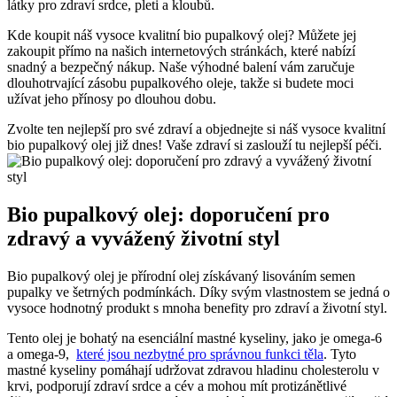
látky pro zdraví ⁤srdce, pleti a‌ kloubů.
Kde koupit náš vysoce kvalitní ​bio pupalkový olej? Můžete jej
zakoupit přímo na našich internetových stránkách, které nabízí
snadný a bezpečný nákup. ​Naše výhodné balení​ vám zaručuje
dlouhotrvající zásobu ⁣pupalkového oleje, takže si ​budete moci
užívat ⁣jeho přínosy po⁢ dlouhou dobu.
Zvolte ten nejlepší pro své zdraví ⁢a objednejte si náš ⁢vysoce kvalitní
bio pupalkový olej ⁢již dnes! Vaše zdraví si zaslouží‌ tu nejlepší péči.
Bio pupalkový olej: doporučení ‌pro
zdravý ‍a vyvážený ‍životní styl
Bio pupalkový olej je přírodní olej získávaný lisováním‍ semen
pupalky‍ ve šetrných⁤ podmínkách. ⁤Díky svým vlastnostem⁢ se ⁤jedná‍ o
vysoce hodnotný produkt s ⁣mnoha​ benefity pro⁢ zdraví a ⁤životní styl.
Tento olej je bohatý na esenciální mastné kyseliny, jako je‍ omega-6‌
a⁣ omega-9, ‌
které jsou nezbytné ‌pro správnou funkci těla
. ‌Tyto
mastné kyseliny pomáhají​ udržovat​ zdravou ⁤hladinu cholesterolu v
krvi, podporují zdraví srdce a cév a mohou mít protizánětlivé