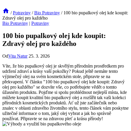
/
Potraviny
/
Bio Potraviny
/
100 bio pupalkový olej kde koupit:
Zdravý olej pro každého
Bio Potraviny
|
Potraviny
100 bio pupalkový olej kde koupit:
Zdravý olej pro každého
Od
Vita Natur
25. 3. 2026
Víte,​ že bio pupalkový olej⁢ je‌ skvělým přírodním⁢ prostředkem pro
udržení zdraví a krásy vaší pokožky? Pokud ještě nemáte tento
výjimečný⁢ olej ⁣na svém kosmetickém ‍stole, připravte se na
překvapení. V článku "100 bio pupalkový​ olej ⁤kde koupit:​ Zdravý
olej pro ‌každého" se dozvíte vše, co potřebujete vědět o tomto
úžasném produktu. Pojďme​ si spolu prohlédnout ⁢nejlepší‌ místa, kde
můžete koupit kvalitní bio‍ pupalkový⁤ olej ⁢a ‌rozšířit tak vaši‍ kolekci​
přírodních kosmetických produktů. Ať už jste začátečník nebo
znalec v oblasti zdravého životního stylu, tento článek vám⁢ poskytne‌
užitečné ⁢informace o ⁢tom, jaký olej⁣ vybrat‍ a jak ho správně
‌používat.⁣ Připravte se na zdravou pleť⁣ a krásu ‍přírody!