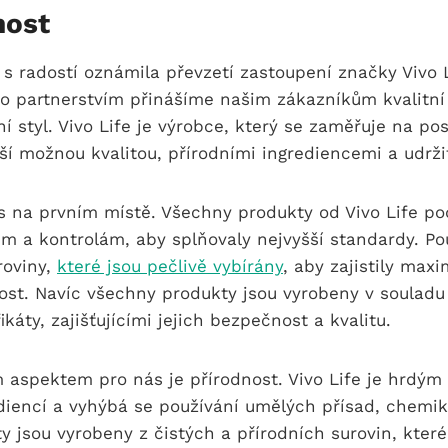
nost
s radostí oznámila převzetí zastoupení značky Vivo 
o partnerstvím přinášíme našim zákazníkům kvalitní
ní styl. Vivo Life je výrobce, který se zaměřuje na po
ší možnou kvalitou, přírodními ingrediencemi a udržit
ás na prvním místě. Všechny produkty od Vivo Life po
 a kontrolám, aby splňovaly nejvyšší standardy. Pou
roviny,
které jsou pečlivě vybírány
, aby zajistily maxi
ost. Navíc všechny produkty jsou vyrobeny v souladu
káty, zajišťujícími jejich bezpečnost a kvalitu.
m aspektem pro nás je přírodnost. Vivo Life je hrdý
diencí a vyhýbá se používání umělých přísad, chemik
 jsou vyrobeny z čistých a přírodních surovin, které