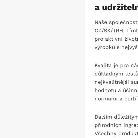
a udržitel
Naše společnost 
CZ/SK/TRH. Tímt
pro aktivní život
výrobků s nejvyš
Kvalita je pro n
důkladným testům
nejkvalitnější su
hodnotu a účinn
normami a certifi
Dalším důležitý
přírodních ingre
Všechny produkty