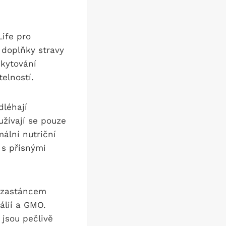
Life pro
 doplňky stravy
skytování
elností.
dléhají
žívají se pouze
mální nutriční
 s přísnými
m zastáncem
álií a GMO.
 jsou pečlivě