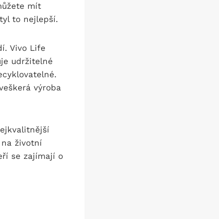
můžete mít
yl to nejlepší.
í. Vivo Life
je udržitelné
ecyklovatelné.
 veškerá výroba
jkvalitnější
 na životní
ří se zajímají o