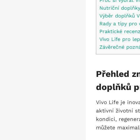
Proč si vybrat Vi
Nutriční doplňky
Výběr doplňků Vi
Rady a tipy pro 
Praktické recenz
Vivo Life pro le
Závěrečné pozn
Přehled zn
doplňků pr
Vivo Life je ino
aktivní životní s
kondici, regener
můžete maximaliz