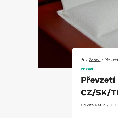
/
Zdraví
/
Převzet
ZDRAVÍ
Převzetí
CZ/SK/TR
Od
Vita Natur
7. 7