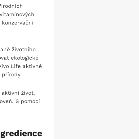
řírodních
 vitamínových
 konzervační
aně životního
ovat ekologické
ivo Life aktivně
 přírody.
aktivní život.
úroveň. S pomocí
ingredience