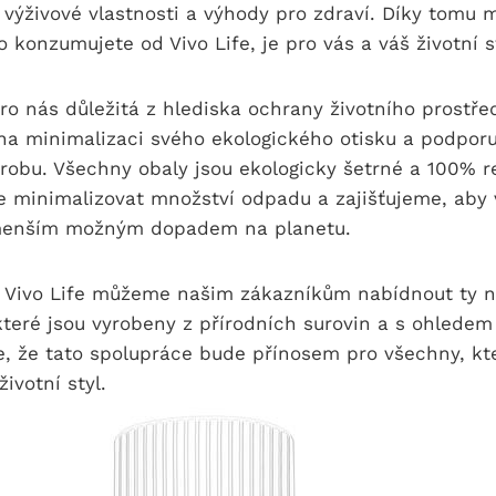
 výživové vlastnosti a výhody pro zdraví. Díky tomu 
co konzumujete od Vivo Life, je pro vás a váš životní st
pro nás důležitá z hlediska ochrany životního prostřed
na minimalizaci svého ekologického otisku a podporu
robu. Všechny obaly jsou ekologicky šetrné a 100% r
e minimalizovat množství odpadu a zajišťujeme, aby
jmenším možným dopadem na planetu.
s Vivo Life můžeme našim zákazníkům nabídnout ty ne
které jsou vyrobeny z přírodních surovin a s ohledem
e, že tato spolupráce bude přínosem pro všechny, kte
životní styl.