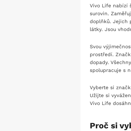
Vivo Life nabízí
surovin. Zaměřuj
doplňků. Jejich
látky. Jsou vhod
Svou výjimečnos
prostředí. Značk
dopady. Všechny 
spolupracuje s n
Vyberte si značk
Užijte si vyváže
Vivo Life dosáh
Proč si vy