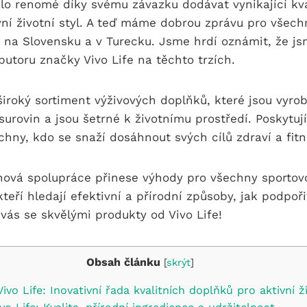
kalo renomé díky svému závazku dodávat vynikající kva
vní životní styl. A teď máme dobrou zprávu pro všec
 na Slovensku a v Turecku. Jsme hrdí oznámit, že jsm
ibutoru značky Vivo Life na těchto trzích.
 široký sortiment výživových doplňků, které jsou vyro
 surovin a jsou šetrné k životnímu prostředí. Poskytuj
hny, kdo se snaží dosáhnout svých cílů zdraví a fitn
 nová spolupráce přinese výhody pro všechny sportov
kteří hledají efektivní a přírodní způsoby, jak podpoři
vás se skvělými produkty od Vivo Life!
Obsah článku
[
skrýt
]
ivo Life: Inovativní řada kvalitních doplňků pro aktivní ž