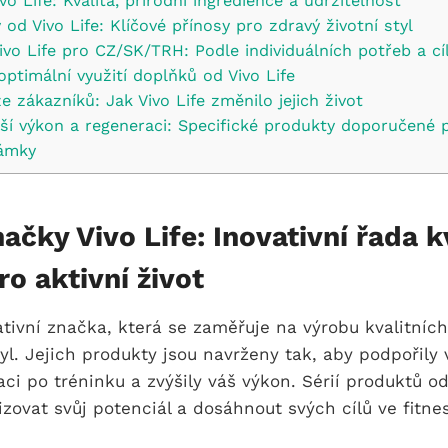
vo Life: Kvalita, přírodní ingredience a udržitelnost
 od Vivo Life: Klíčové přínosy pro zdravý životní styl
vo Life pro CZ/SK/TRH: Podle individuálních potřeb a cí
optimální využití doplňků od Vivo Life
e zákazníků: Jak Vivo Life změnilo jejich život
pší výkon a regeneraci: Specifické produkty doporučené 
ámky
ačky Vivo Life: Inovativní řada k
o aktivní život
vativní značka, která se zaměřuje na výrobu kvalitníc
tyl. Jejich produkty jsou navrženy tak, aby podpořily 
aci po tréninku a zvýšily váš výkon. Sérií produktů od
ovat svůj potenciál a dosáhnout svých cílů ve fitnes