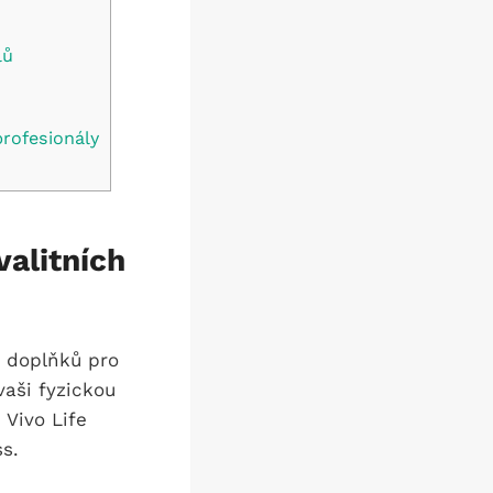
lů
profesionály
valitních
h doplňků pro
vaši fyzickou
 Vivo Life
s.