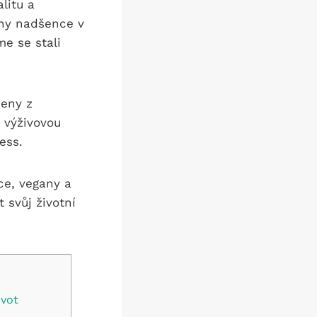
litu a
hny nadšence v
e se stali
beny z
í výživovou
ess.
ce, vegany a
t svůj životní
ivot