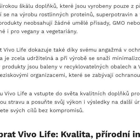
 širokou škálu doplňků, které jsou vyrobeny pouze z p
í se na výrobu rostlinných proteinů, superpotravin a
 produkty neobsahují žádné umělé přísady, GMO nebo
né i pro vegany a vegetariány.
t Vivo Life dokazuje také díky svému angažmá v ochr
a je zcela udržitelná a při výrobě se snaží minimaliz
produkty jsou baleny v recyklovatelných obalech a V
eziskovými organizacemi, které se zabývají ochranou
u Vivo Life a vstupte do světa kvalitních doplňků pro 
nou stravu a posuňte svůj výkon i výsledky na další 
nete svých cílů bez kompromisů.
brat Vivo Life: Kvalita, přírodní 