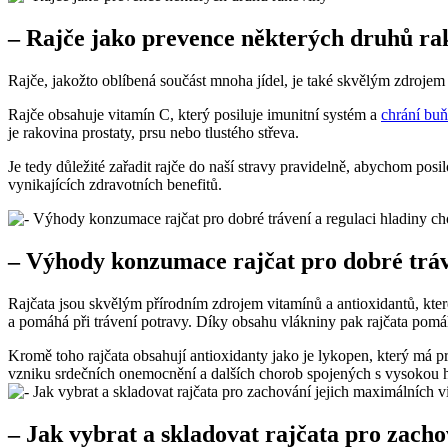
– Rajče jako prevence některých druhů ra
Rajče, jakožto oblíbená součást mnoha jídel, je také skvělým zdroje
Rajče obsahuje vitamín C, který posiluje imunitní systém a
chrání bu
je rakovina prostaty, prsu nebo tlustého střeva.
Je tedy důležité zařadit rajče do naší stravy pravidelně, abychom pos
vynikajících zdravotních benefitů.
– Výhody konzumace rajčat pro dobré tráve
Rajčata jsou skvělým přírodním zdrojem vitamínů a antioxidantů, které
a pomáhá při trávení potravy. Díky obsahu vlákniny pak rajčata pomáh
Kromě toho rajčata obsahují antioxidanty jako je lykopen, který má p
vzniku srdečních onemocnění a dalších chorob spojených s vysokou hl
– Jak vybrat a skladovat rajčata pro zach