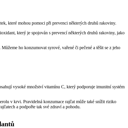
átek, které mohou pomoci při prevenci některých druhů rakoviny.
tioxidant, který je spojován s prevencí některých druhů rakoviny, jako
ny. Můžeme ho konzumovat syrové, vařené či pečené a těšit se z jeho
 Obsahují vysoké množství vitamínu C, který podporuje imunitní systém
rolu v krvi. Pravidelná konzumace rajčat může také snížit riziko
ajčatech a podpořte tak své zdraví a pohodu.
dantů