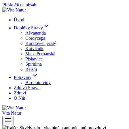
Přeskočit na obsah
Úvod
Doplňky Stravy
Ašvaganda
Cordyceps
Korálovec ježatý
Kotvičník
Maca Peruánská
Pískavice
Spirulina
Reishi
Potraviny
Bio Potraviny
Zdravá Strava
Zdraví
O Nás
Vita Natur