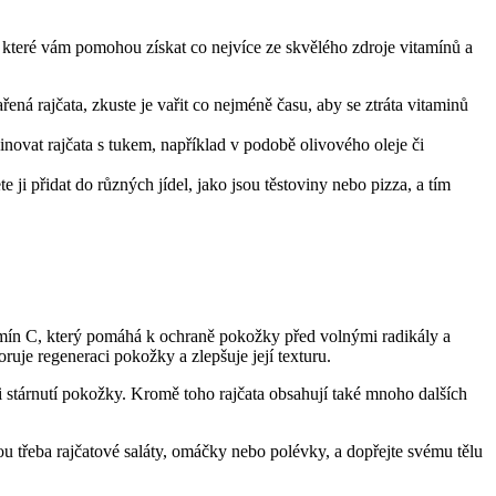
 které vám pomohou získat co nejvíce ze skvělého zdroje vitamínů a
ená rajčata, zkuste je vařit co nejméně času, aby se ztráta vitaminů
novat rajčata s tukem, například v podobě olivového oleje či
i přidat do různých jídel, jako jsou těstoviny nebo pizza, a tím
mín C, který pomáhá k ochraně pokožky před volnými radikály a
uje regeneraci pokožky a zlepšuje její texturu.
i stárnutí pokožky. Kromě toho rajčata obsahují také mnoho dalších
sou třeba rajčatové saláty, omáčky nebo polévky, a dopřejte svému tělu