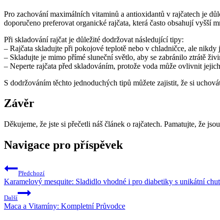
Pro zachování maximálních vitaminů a antioxidantů v rajčatech je důle
doporučeno preferovat organické rajčata, která často obsahují vyšší m
Při skladování rajčat je důležité dodržovat následující tipy:
– Rajčata skladujte při pokojové teplotě nebo v chladničce, ale nikdy
– Skladujte je mimo přímé sluneční světlo, aby se zabránilo ztrátě živi
– Neperte rajčata před skladováním, protože voda může ovlivnit jejich
S dodržováním těchto jednoduchých tipů můžete zajistit, že si uchov
Závěr
Děkujeme, že jste si přečetli náš článek o rajčatech. Pamatujte, že j
Navigace pro příspěvek
Předchozí
Karamelový mesquite: Sladidlo vhodné i pro diabetiky s unikátní chut
Další
Maca a Vitamíny: Kompletní Průvodce