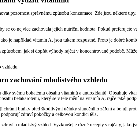
ální využití vitaminů
ěnovat pozornost správnému způsobu konzumace. Zde jsou některé tipy,
y se co nejvíce zachovala jejich nutriční hodnota. Pokud preferujete vař
ako je například vitamín A, jsou tukem rozpustné. Proto je dobré kombi
působem, jak si dopřát výhody rajčat v koncentrované podobě. Můžete j
pro zachování mladistvého vzhledu
u díky svému bohatému obsahu vitamínů a antioxidantů. Obsahuje vita
ahu betakarotenu, který se v těle mění na vitamín A, rajče také podpor
í chránit buňky před škodlivými účinky slunečního záření a bojují prot
ré podporují zdraví pokožky a celkovou kondici těla.
 zdraví a mladistvý vzhled. Vyzkoušejte různé recepty s rajčaty, jako j