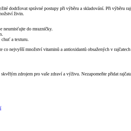
žité dodržovat správné postupy při výběru a skladování. Při výběru rajč
nožství živin.
 je neumisťujte do mrazničky.
n.
 chuť a texturu.
áte co nejvyšší množství vitaminů a antioxidantů obsažených v rajčate
sou skvělým zdrojem pro vaše zdraví a výživu. Nezapomeňte přidat rajčat
í