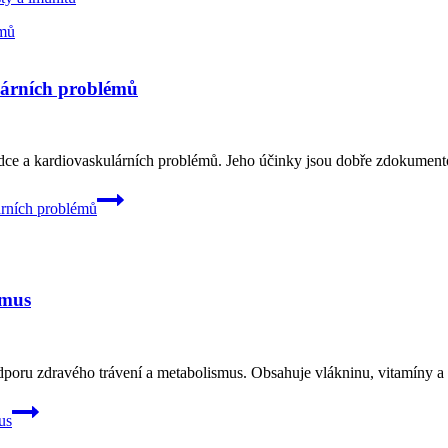
lárních problémů
ě srdce a kardiovaskulárních problémů. Jeho účinky jsou dobře zdokumen
árních problémů
smus
oru zdravého trávení a metabolismus. Obsahuje vlákninu, vitamíny a min
us