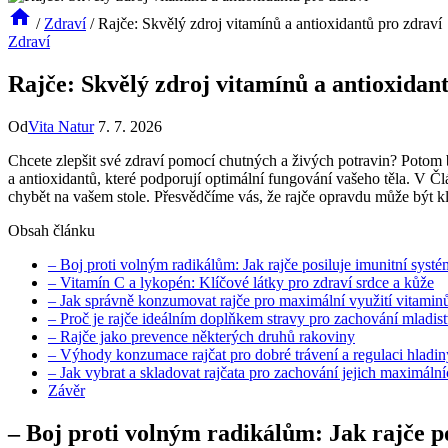
/
Zdraví
/
Rajče: Skvělý zdroj vitamínů a antioxidantů pro zdraví
Zdraví
Rajče: Skvělý zdroj vitamínů a antioxidan
Od
Vita Natur
7. 7. 2026
Chcete zlepšit své zdraví pomocí chutných a živých potravin? Potom b
a antioxidantů, které podporují optimální fungování vašeho těla. V Č
chybět na vašem stole. Přesvědčíme vás, že rajče opravdu může být k
Obsah článku
– Boj proti volným radikálům: Jak rajče posiluje imunitní systé
– Vitamín C a lykopén: Klíčové látky pro zdraví srdce a kůže
– Jak správně konzumovat rajče pro maximální využití vitamin
– Proč je rajče ideálním doplňkem stravy pro zachování mladis
– Rajče jako prevence některých druhů rakoviny
– Výhody konzumace rajčat pro dobré trávení a regulaci hladin
– Jak vybrat a skladovat rajčata pro zachování jejich maximální
Závěr
– Boj proti volným radikálům: Jak rajče p