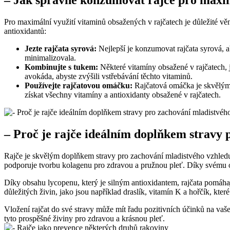
– Jak správně konzumovat rajče pro maxim
Pro maximální využití vitaminů obsažených v rajčatech je důležité v
antioxidantů:
Jezte rajčata syrová:
Nejlepší je konzumovat rajčata syrová, ab
minimalizovala.
Kombinujte s tukem:
Některé vitamíny obsažené v rajčatech, j
avokáda, abyste zvýšili vstřebávání těchto vitaminů.
Používejte rajčatovou omáčku:
Rajčatová omáčka je skvělým z
získat všechny vitamíny a antioxidanty obsažené v rajčatech.
– Proč je rajče ideálním doplňkem stravy 
Rajče je skvělým doplňkem stravy pro zachování mladistvého vzhled
podporuje tvorbu kolagenu pro zdravou a pružnou pleť. Díky svému obs
Díky obsahu lycopenu, který je silným antioxidantem, rajčata pomáhaj
důležitých živin, jako jsou například draslík, vitamín K a hořčík, kte
Vložení rajčat do své stravy může mít řadu pozitivních účinků na vaše
tyto prospěšné živiny pro zdravou a krásnou pleť.