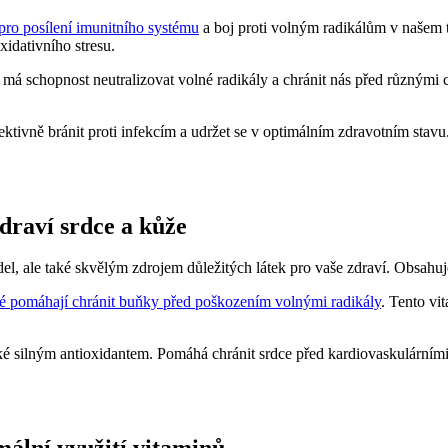
 pro posílení imunitního systému
a boj proti volným radikálům v našem 
idativního stresu.
rý má schopnost neutralizovat volné radikály a chránit nás před různým
efektivně bránit proti infekcím a udržet se v optimálním zdravotním stav
draví srdce a kůže
el, ale také skvělým zdrojem důležitých látek pro vaše zdraví. Obsahuje 
ré pomáhají chránit buňky před poškozením volnými radikály
. Tento vi
aké silným antioxidantem. Pomáhá chránit srdce před kardiovaskulární