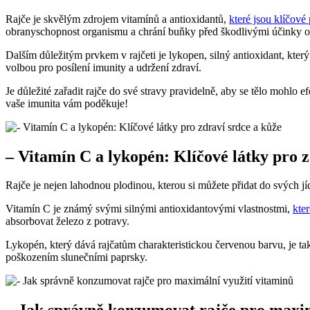
Rajče je skvělým zdrojem vitamínů a antioxidantů,
které jsou klíčové
obranyschopnost organismu a chrání buňky před škodlivými účinky ox
Dalším důležitým prvkem v rajčeti je lykopen, silný antioxidant, kte
volbou pro posílení imunity a udržení zdraví.
Je důležité zařadit rajče do své stravy pravidelně, aby se tělo mohlo 
vaše imunita vám poděkuje!
– Vitamín C a lykopén: Klíčové látky pro z
Rajče je nejen lahodnou plodinou, kterou si můžete přidat do svých jíd
Vitamín C je známý svými silnými antioxidantovými vlastnostmi,
kte
absorbovat železo z potravy.
Lykopén, který dává rajčatům charakteristickou červenou barvu, je t
poškozením slunečními paprsky.