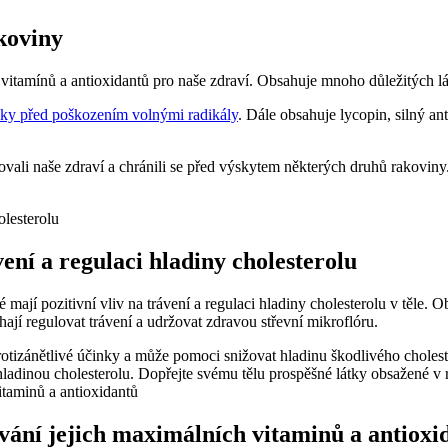
koviny
m vitamínů a antioxidantů pro naše zdraví. Obsahuje mnoho důležitých l
ňky před poškozením volnými radikály
. Dále obsahuje lycopin, silný an
ilovali naše zdraví a chránili se před výskytem některých druhů rakovi
ní a regulaci hladiny cholesterolu
 mají pozitivní vliv na trávení a regulaci hladiny cholesterolu v těle.
ají regulovat trávení a udržovat zdravou střevní mikroflóru.
rotizánětlivé účinky a může pomoci snižovat hladinu škodlivého choleste
adinou cholesterolu. Dopřejte svému tělu prospěšné látky obsažené v r
ování jejich maximálních vitaminů a antioxi