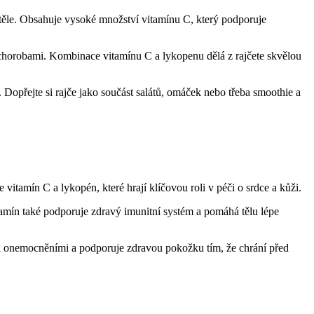
těle. Obsahuje vysoké množství vitamínu C, který podporuje
i chorobami. Kombinace vitamínu C a lykopenu dělá z rajčete skvělou
u. Dopřejte si rajče jako součást salátů, omáček nebo třeba smoothie a
vitamín C a lykopén, které hrají klíčovou roli v péči o srdce a kůži.
tamín také podporuje zdravý imunitní systém a pomáhá tělu lépe
mi onemocněními a podporuje zdravou pokožku tím, že chrání před