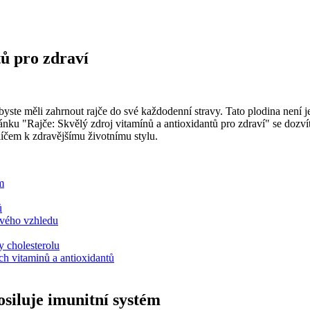
tů pro zdraví
yste měli zahrnout rajče do své každodenní stravy. Tato plodina není 
lánku "Rajče: Skvělý zdroj vitamínů a antioxidantů pro zdraví" se dozv
líčem k zdravějšímu životnímu stylu.
m
ů
tvého vzhledu
y cholesterolu
ch vitaminů a antioxidantů
osiluje imunitní systém