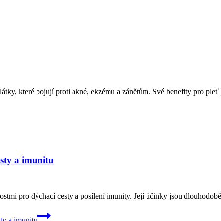
látky, které bojují proti akné, ekzému a zánětům. Své benefity pro pleť
esty a imunitu
ostmi pro dýchací cesty a posílení imunity. Její účinky jsou dlouhodo
ty a imunitu