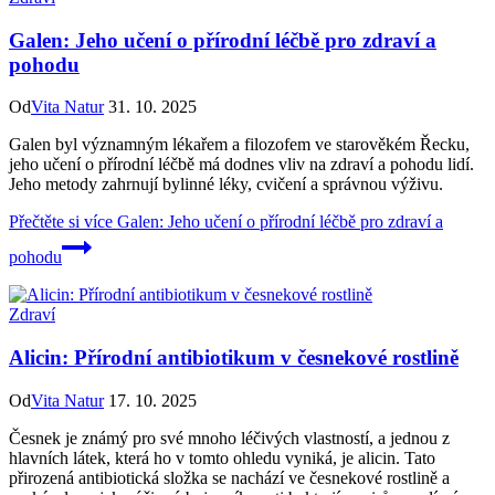
Galen: Jeho učení o přírodní léčbě pro zdraví a
pohodu
Od
Vita Natur
31. 10. 2025
Galen byl významným lékařem a filozofem ve starověkém Řecku,
jeho učení o přírodní léčbě má dodnes vliv na zdraví a pohodu lidí.
Jeho metody zahrnují bylinné léky, cvičení a správnou výživu.
Přečtěte si více
Galen: Jeho učení o přírodní léčbě pro zdraví a
pohodu
Zdraví
Alicin: Přírodní antibiotikum v česnekové rostlině
Od
Vita Natur
17. 10. 2025
Česnek je známý pro své mnoho léčivých vlastností, a jednou z
hlavních látek, která ho v tomto ohledu vyniká, je alicin. Tato
přirozená antibiotická složka se nachází ve česnekové rostlině a