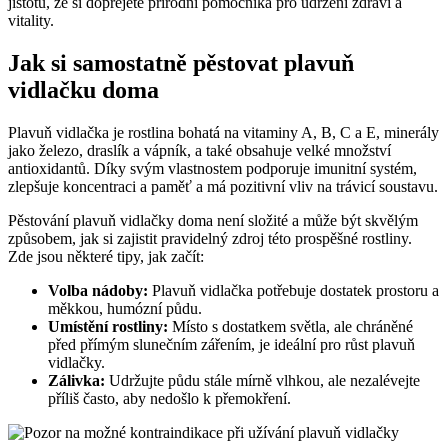
jistotu, že si dopřejete přírodní pomocníka pro udržení zdraví a
vitality.
Jak si samostatně pěstovat plavuň
vidlačku doma
Plavuň vidlačka je rostlina bohatá na vitaminy A, B, C a E, minerály
jako železo, draslík a vápník, a také obsahuje velké množství
antioxidantů. Díky svým vlastnostem podporuje imunitní systém,
zlepšuje koncentraci a paměť a má pozitivní vliv na trávicí soustavu.
Pěstování plavuň vidlačky doma není složité a může být skvělým
způsobem, jak si zajistit pravidelný zdroj této prospěšné rostliny.
Zde jsou některé tipy, jak začít:
Volba nádoby:
Plavuň vidlačka potřebuje dostatek prostoru a
měkkou, humózní půdu.
Umístění rostliny:
Místo s dostatkem světla, ale chráněné
před přímým slunečním zářením, je ideální pro růst plavuň
vidlačky.
Zálivka:
Udržujte půdu stále mírně vlhkou, ale nezalévejte
příliš často, aby nedošlo k přemokření.