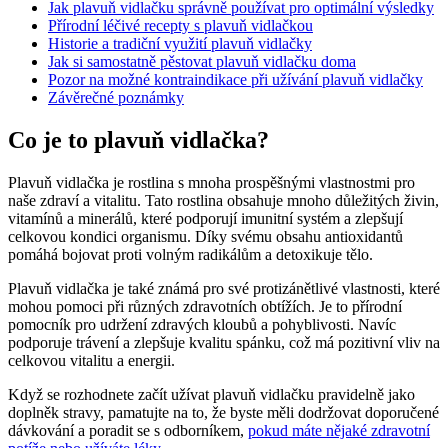
Jak plavuň vidlačku správně používat pro optimální výsledky
Přírodní léčivé recepty s plavuň vidlačkou
Historie a tradiční využití plavuň vidlačky
Jak si samostatně pěstovat plavuň vidlačku doma
Pozor na možné kontraindikace při užívání plavuň vidlačky
Závěrečné poznámky
Co je to plavuň vidlačka?
Plavuň vidlačka je rostlina s mnoha prospěšnými vlastnostmi pro
naše zdraví a vitalitu. Tato rostlina obsahuje mnoho důležitých živin,
vitamínů a minerálů, které podporují imunitní systém a zlepšují
celkovou kondici organismu. Díky svému obsahu antioxidantů
pomáhá bojovat proti volným radikálům a detoxikuje tělo.
Plavuň vidlačka je také známá pro své protizánětlivé vlastnosti, které
mohou pomoci při různých zdravotních obtížích. Je to přírodní
pomocník pro udržení zdravých kloubů a pohyblivosti. Navíc
podporuje trávení a zlepšuje kvalitu spánku, což má pozitivní vliv na
celkovou vitalitu a energii.
Když se rozhodnete začít užívat plavuň vidlačku pravidelně jako
doplněk stravy, pamatujte na to, že byste měli dodržovat doporučené
dávkování a poradit se s odborníkem,
pokud máte nějaké zdravotní