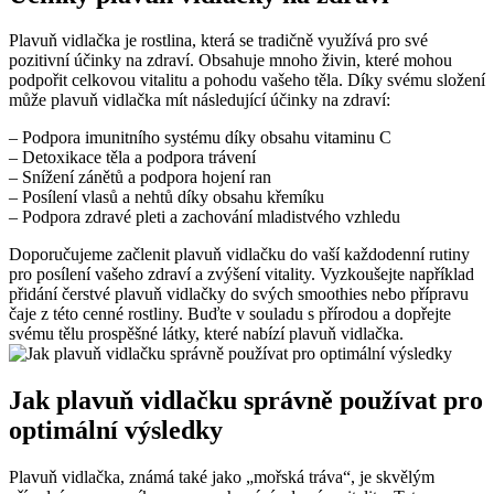
Plavuň vidlačka je rostlina, která se tradičně využívá pro své
pozitivní účinky na zdraví. Obsahuje mnoho živin, které mohou
podpořit celkovou vitalitu a pohodu vašeho těla. Díky svému složení
může plavuň vidlačka mít následující účinky na zdraví:
– Podpora imunitního systému díky obsahu vitaminu C
– Detoxikace těla a podpora trávení
– Snížení zánětů a podpora hojení ran
– Posílení vlasů a nehtů díky obsahu křemíku
– Podpora zdravé pleti a zachování mladistvého vzhledu
Doporučujeme začlenit plavuň vidlačku do vaší každodenní rutiny
pro posílení vašeho zdraví a zvýšení vitality. Vyzkoušejte například
přidání čerstvé plavuň vidlačky do svých smoothies nebo přípravu
čaje z této cenné rostliny. Buďte v souladu s přírodou a dopřejte
svému tělu prospěšné látky, které nabízí plavuň vidlačka.
Jak plavuň vidlačku správně používat pro
optimální výsledky
Plavuň vidlačka, známá také jako „mořská tráva“, je skvělým