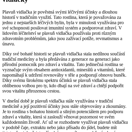
Plavuň vidlačka je pověstná svými léčivými účinky a dlouhou
historií v tradičním využití. Tato rostlina, která je považována za
jednu z nejstarších léčivých bylin, byla v minulosti využívána pro
své schopnosti posilovat imunitní systém a podporovat zdraví. V
lidovém léčitelství se plavuň vidlačka používala proti různým
zdravotním problémům, jako jsou zažívací potíže, revmatismus a
únavu.
Díky své bohaté historii se plavuň vidlačka stala nedílnou součástí
tradiční medicíny a byla předávána z generace na generaci jako
přírodní pomocník pro zdraví a vitalitu. Tato jedinečná rostlina se
vyznačuje svým obsahem antioxidantů, minerálů a vitamínů, které
napomáhají k udržení rovnováhy v těle a podporují obnovu buněk.
Díky svému širokému spektru účinků se plavuň vidlačka stala
oblíbenou volbou pro ty, kdo dbají na své zdraví a chtějí podpořit
svou vitalitu přirozenou cestou.
V dnešní době je plavuň vidlačka stále využívána v tradiční
medicíně a její pozitivní účinky jsou stále objevovány a zkoumány.
Je to rostlina s bohatou historií a silným potenciálem pro podporu
zdraví a vitality, která si zaslouží věnovat pozornost ve svém
každodenním životě. Ať už se rozhodnete využívat plavuň vidlačku
v podobě čaje, extraktu nebo jako přísadu do jídel, budete mít