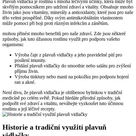
Plavuň vidlačka je rostlina s mnoha léčivými účinky, která může být
skvělým pomocníkem pro udržení zdraví a vitality. Obsahuje mnoho
živin jako jsou vitamíny, minerály a antioxidanty, které jsou pro naše
tělo velmi prospěšné. Díky svým antimikrobiálním vlastnostem
může pomoci při boji proti různým infekcím a zánětům.
mohou přinést mnoho benefitů pro naše zdraví. Zde jsou některé
způsoby, jak tuto úžasnou rostlinu využít pro podporu vašeho
organismu:
Výroba čaje z plavuň vidlačky a jeho pravidelné pití pro
posílení imunity.
Přidání plavuň vidlačky do smoothie nebo salátu pro zvýšení
příjmu živin.
Výroba tinktury nebo masti na pokožku pro podporu hojení
ran a akné.
Není divu, že plavuň vidlačka je oblíbenou bylinkou v tradiční
medicíně po celém světě. Pokud hledáte přírodní způsoby, jak
podpořit své zdraví a vitalitu, neváhejte vyzkoušet tuto účinnou
rostlinu a její léčivé recepty.
Historie a tradiční využití plavuň
vidlačky