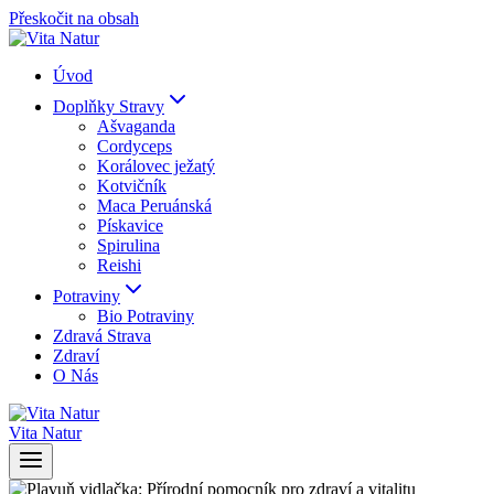
Přeskočit na obsah
Úvod
Doplňky Stravy
Ašvaganda
Cordyceps
Korálovec ježatý
Kotvičník
Maca Peruánská
Pískavice
Spirulina
Reishi
Potraviny
Bio Potraviny
Zdravá Strava
Zdraví
O Nás
Vita Natur