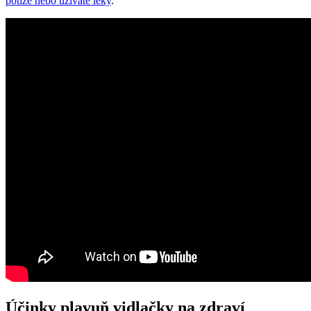
potíže nebo užíváte léky
.
Účinky plavuň vidlačky na zdraví