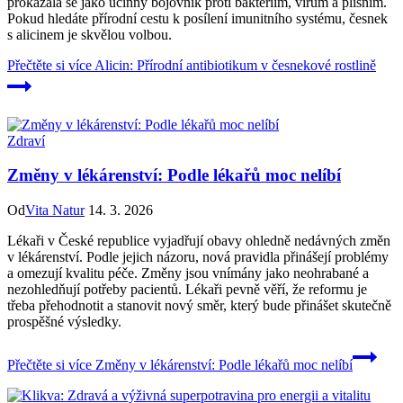
prokázala se jako účinný bojovník proti bakteriím, virům a plísním.
Pokud hledáte přírodní cestu k posílení imunitního systému, česnek
s alicinem je skvělou volbou.
Přečtěte si více
Alicin: Přírodní antibiotikum v česnekové rostlině
Zdraví
Změny v lékárenství: Podle lékařů moc nelíbí
Od
Vita Natur
14. 3. 2026
Lékaři v České republice vyjadřují obavy ohledně nedávných změn
v lékárenství. Podle jejich názoru, nová pravidla přinášejí problémy
a omezují kvalitu péče. Změny jsou vnímány jako neohrabané a
nezohledňují potřeby pacientů. Lékaři pevně věří, že reformu je
třeba přehodnotit a stanovit nový směr, který bude přinášet skutečně
prospěšné výsledky.
Přečtěte si více
Změny v lékárenství: Podle lékařů moc nelíbí