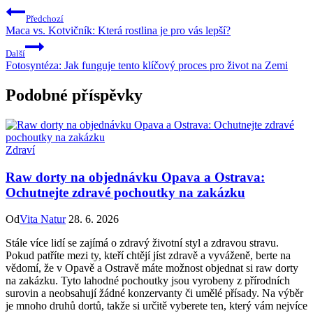
Předchozí
Maca vs. Kotvičník: Která rostlina je pro vás lepší?
Další
Fotosyntéza: Jak funguje tento klíčový proces pro život na Zemi
Podobné příspěvky
Zdraví
Raw dorty na objednávku Opava a Ostrava:
Ochutnejte zdravé pochoutky na zakázku
Od
Vita Natur
28. 6. 2026
Stále více lidí se zajímá o zdravý životní styl a zdravou stravu.
Pokud patříte mezi ty, kteří chtějí jíst zdravě a vyváženě, berte na
vědomí, že v Opavě a Ostravě máte možnost objednat si raw dorty
na zakázku. Tyto lahodné pochoutky jsou vyrobeny z přírodních
surovin a neobsahují žádné konzervanty či umělé přísady. Na výběr
je mnoho druhů dortů, takže si určitě vyberete ten, který vám nejvíce