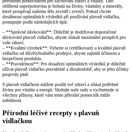
přírodním pomocníkem pro zachování zdraví a vitality. Tato
oblíbená superpotravina je bohatá na živiny, vitamíny a minerály,
které prospívají našemu tělu zevnitř i zvenčí. Pokud chcete
dosáhnout optimálních výsledků při používání plavuň vidlačku,
postupujte podle následujících tipů:
– **Správné dávkování**: Důležité je dodržovat doporučené
dávkování plavuň vidlačku, abyste získali maximální prospěch pro
vaše zdraví.
– **Kvalitní výrobek**: Vyberte si certifikovaný a kvalitní plavuň
vidlačku od důvěryhodného prodejce, abyste zajistili účinnost a
bezpečnost produktu.
– **Pravidelnost**: Pro dosažení optimálních výsledků je důležité
užívat plavuň vidlačku pravidelně a dlouhodobě, aby se jeho účinky
projevily plně.
S plavuň vidlačkem můžete posílit své zdraví a získat potřebné
živiny pro vitalitu a energii. Sledujte naše rady a vychutnejte si
všechny přínosy, které vám tento přírodní pomocník může
nabídnout.
Přírodní léčivé recepty s plavuň
vidlačkou