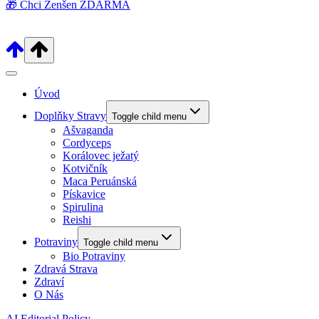
🎁 Chci Ženšen ZDARMA
Úvod
Doplňky Stravy
Toggle child menu
Ašvaganda
Cordyceps
Korálovec ježatý
Kotvičník
Maca Peruánská
Pískavice
Spirulina
Reishi
Potraviny
Toggle child menu
Bio Potraviny
Zdravá Strava
Zdraví
O Nás
AI Editorial Policy