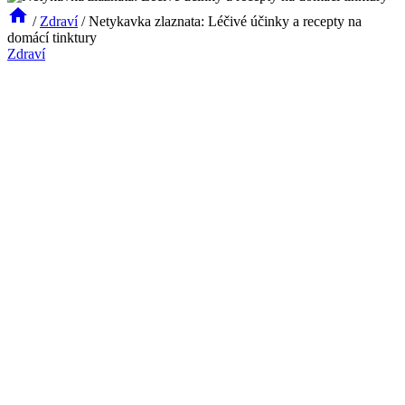
/
Zdraví
/
Netykavka zlaznata: Léčivé účinky a recepty na
domácí tinktury
Zdraví