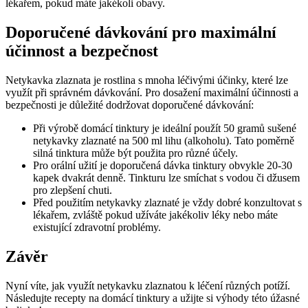
lékařem,⁤ pokud máte​ jakékoli obavy.
Doporučené dávkování pro maximální
účinnost‌ a ‍bezpečnost
Netykavka‍ zlaznata je ⁢rostlina s mnoha​ léčivými účinky, které lze
využít při správném dávkování. Pro dosažení maximální účinnosti⁤ a
bezpečnosti je důležité ⁤dodržovat ⁢doporučené dávkování:
Při výrobě domácí tinktury je⁢ ideální použít 50 gramů⁢ sušené
netykavky zlaznaté⁣ na ​500 ml​ lihu⁣ (alkoholu). Tato poměrně
silná tinktura ⁣může být použita pro různé účely.
Pro⁢ orální užití je doporučená ​dávka tinktury ‌obvykle 20-30
kapek ​dvakrát denně.⁢ Tinkturu lze smíchat s vodou či džusem
pro zlepšení ⁢chuti.
Před použitím netykavky zlaznaté⁣ je vždy dobré‌ konzultovat⁣ s
lékařem, zvláště⁢ pokud‌ užíváte jakékoliv léky nebo máte
⁢existující zdravotní problémy.
Závěr
Nyní víte, jak využít netykavku ‍zlaznatou k léčení různých potíží.
‍Následujte recepty na domácí tinktury a užijte si výhody této úžasné