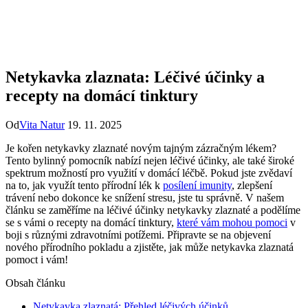
Netykavka zlaznata: Léčivé účinky a
recepty na domácí tinktury
Od
Vita Natur
19. 11. 2025
Je kořen netykavky zlaznaté novým tajným⁤ zázračným lékem?‍
Tento⁣ bylinný pomocník nabízí nejen ⁢léčivé účinky, ale⁤ také široké
spektrum možností pro využití v domácí‍ léčbě. Pokud jste ⁢zvědaví
na⁢ to, jak využít ⁢tento​ přírodní lék k
posílení imunity
, zlepšení
trávení nebo dokonce ke snížení ​stresu, jste tu správně. V‌ našem
článku‍ se zaměříme na léčivé ⁣účinky netykavky zlaznaté⁣ a ​podělíme
se s vámi o recepty⁤ na domácí tinktury,
které vám mohou‍ pomoci
⁣ v
boji ⁢s různými ‍zdravotními‍ potížemi. Připravte se⁣ na objevení
nového⁤ přírodního ⁢pokladu a zjistěte, jak může netykavka zlaznatá
pomoct i vám!
Obsah článku
Netykavka zlaznatá: Přehled léčivých ‌účinků