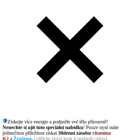
Získejte více energie a podpořte své tělo přirozeně!
Nenechte si ujít tuto speciální nabídku
! Pouze nyní máte
jedinečnou příležitost získat
30denní zásobu
vitamínu
K2
a
Ženšenu
.
Udělejte první krok k podpoře zdraví.