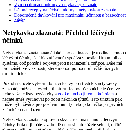
Výroba⁣ domácí tinktury⁢ z netykavky​ zlaznaté
Účinné ‍recepty na léčivé tinktury s netykavkou zlaznatou
Doporučené dávkování pro maximální účinnost‌ a ‍bezpečnost
Závěr
Netykavka zlaznatá: Přehled léčivých
‌účinků
Netykavka ⁣zlaznatá,‍ známá také jako⁤ echinacea, je rostlina s mnoha
léčivými účinky. Její hlavní benefit ⁣spočívá v ⁣posílení imunitního⁢
systému, což pomáhá bojovat⁤ proti ⁣nachlazení a chřipce. Dále má
protizánětlivé‌ vlastnosti, které mohou‍ pomoci při léčbě různých
druhů⁤ infekcí.
Pokud si chcete vytvořit domácí léčivý ​prostředek z netykavky
zlaznaté, můžete si vyrobit ‍tinkturu. Jednoduše smíchejte‍ čerstvé
nebo⁣ sušené​ listy⁤ netykavky s‌
vodkou nebo jiným alkoholem
⁢a
⁤nechte směs ​vyluhovat po dobu několika ⁣týdnů. Tato tinktura pak
může​ být užívána pro ⁤posílení imunity nebo jako léčba při prvních
známkách⁣ nachlazení.
Netykavka zlaznatá je opravdu skvělá rostlina⁣ s‍ mnoha⁤ léčivými
⁤účinky. Pokud ji ‍máte v zahradě nebo si ji ​dokážete sehnat, určitě‌ ji
zkuste využít ⁤pro své zdraví a blaho. Nezapomeňte však, ⁤že v