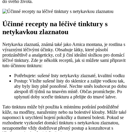
do ‌svého ‍života.
Účinné ‍recepty na léčivé tinktury s
netykavkou zlaznatou
Netykavka zlaznatá, ‌známá také jako Arnica montana, je rostlina s
výraznými‍ léčivými⁢ účinky.​ Obsahuje látky, které působí
protizánětlivě a⁣ analgeticky, což ji⁢ činí‌ ideální⁣ složkou pro ⁤domácí
léčivé ⁢tinktury. Zde je několik ​receptů, jak si můžete sami připravit
tuto účinnou tinkturu:
Potřebujete: sušené listy netykavky ⁣zlaznaté, kvalitní ‍vodku
Postup: Vložte⁢ sušené listy do sklenice a zalijte ⁢vodkou ‌tak,
aby byly listy plně ponořené. Nechte směs louhovat po dobu
alespoň tří‌ týdnů⁣ na tmavém​ místě. Občas promíchejte. ⁣Po
uplynutí doby‌ sceďte tinkturu ⁤a ⁢přelijte ⁤do ‌tmavé lahve.
Tato tinktura může ‍být⁤ použita k místnímu ⁣potírání podrážděné
⁣kůže,​ na modřiny, naraženiny nebo na ⁤bolestivé klouby. Může také‍
napomoci k urychlení⁤ hojení⁣ pokožky a tlumení ​bolesti. Pokud se
rozhodnete vyzkoušet⁢ domácí tinkturu ⁣s​ netykavkou zlaznatou,
nezapomeňte vždy dodržovat přesný ‌postup a konzultovat s