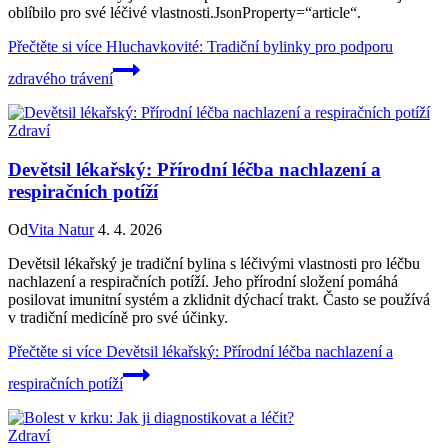
oblíbilo pro své léčivé vlastnosti.JsonProperty=“article“.
Přečtěte si více
Hluchavkovité: Tradiční bylinky pro podporu
zdravého trávení
Zdraví
Devětsil lékařský: Přírodní léčba nachlazení a
respiračních potíží
Od
Vita Natur
4. 4. 2026
Devětsil lékařský je tradiční bylina s léčivými vlastnosti pro léčbu
nachlazení a respiračních potíží. Jeho přírodní složení pomáhá
posilovat imunitní systém a zklidnit dýchací trakt. Často se používá
v tradiční medicíně pro své účinky.
Přečtěte si více
Devětsil lékařský: Přírodní léčba nachlazení a
respiračních potíží
Zdraví