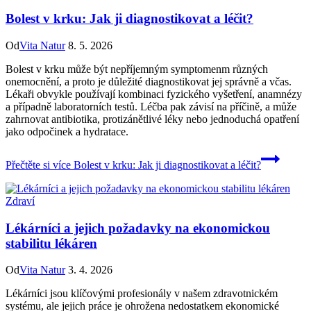
Bolest v krku: Jak ji diagnostikovat a léčit?
Od
Vita Natur
8. 5. 2026
Bolest v krku může být nepříjemným symptomenm různých
onemocnění, a proto je důležité diagnostikovat jej správně a včas.
Lékaři obvykle používají kombinaci fyzického vyšetření, anamnézy
a případně laboratorních testů. Léčba pak závisí na příčině, a může
zahrnovat antibiotika, protizánětlivé léky nebo jednoduchá opatření
jako odpočinek a hydratace.
Přečtěte si více
Bolest v krku: Jak ji diagnostikovat a léčit?
Zdraví
Lékárníci a jejich požadavky na ekonomickou
stabilitu lékáren
Od
Vita Natur
3. 4. 2026
Lékárníci jsou klíčovými profesionály v našem zdravotnickém
systému, ale jejich práce je ohrožena nedostatkem ekonomické