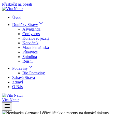
Přeskočit na obsah
Úvod
Doplňky Stravy
Ašvaganda
Cordyceps
Korálovec ježatý
Kotvičník
Maca Peruánská
Pískavice
Spirulina
Reishi
Potraviny
Bio Potraviny
Zdravá Strava
Zdraví
O Nás
Vita Natur