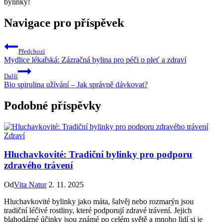
bylinky!
Navigace pro příspěvek
Předchozí
Mydlice lékařská: Zázračná bylina pro péči o pleť a zdraví
Další
Bio spirulina užívání – Jak správně dávkovat?
Podobné příspěvky
Zdraví
Hluchavkovité: Tradiční bylinky pro podporu
zdravého trávení
Od
Vita Natur
2. 11. 2025
Hluchavkovité bylinky jako máta, šalvěj nebo rozmarýn jsou
tradiční léčivé rostliny, které podporují zdravé trávení. Jejich
blahodárné účinky jsou známé po celém světě a mnoho lidí si je