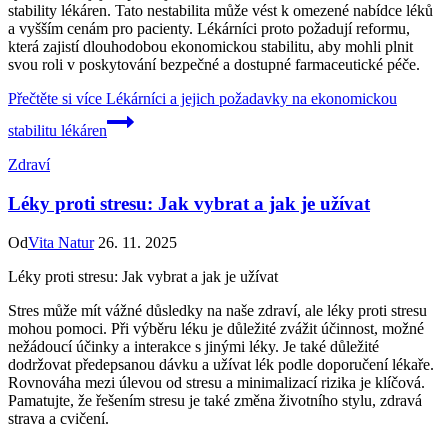
stability lékáren. Tato nestabilita může vést k omezené nabídce léků
a vyšším cenám pro pacienty. Lékárníci proto požadují reformu,
která zajistí dlouhodobou ekonomickou stabilitu, aby mohli plnit
svou roli v poskytování bezpečné a dostupné farmaceutické péče.
Přečtěte si více
Lékárníci a jejich požadavky na ekonomickou
stabilitu lékáren
Zdraví
Léky proti stresu: Jak vybrat a jak je užívat
Od
Vita Natur
26. 11. 2025
Léky proti stresu: Jak vybrat a jak je užívat
Stres může mít vážné důsledky na naše zdraví, ale léky proti stresu
mohou pomoci. Při výběru léku je důležité zvážit účinnost, možné
nežádoucí účinky a interakce s jinými léky. Je také důležité
dodržovat předepsanou dávku a užívat lék podle doporučení lékaře.
Rovnováha mezi úlevou od stresu a minimalizací rizika je klíčová.
Pamatujte, že řešením stresu je také změna životního stylu, zdravá
strava a cvičení.