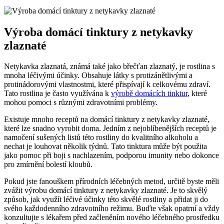
Výroba⁣ domácí tinktury⁢ z netykavky​
zlaznaté
Netykavka zlaznatá, známá‌ také jako⁢ břečťan‍ zlaznatý, je rostlina s
mnoha léčivými účinky.⁤ Obsahuje látky s protizánětlivými a
protinádorovými ‍vlastnostmi, které přispívají⁢ k celkovému zdraví.
Tato rostlina je často využívána k
výrobě domácích tinktur
, které
mohou pomoci s různými zdravotními problémy.
Existuje⁣ mnoho receptů na‌ domácí tinktury z⁤ netykavky zlaznaté,
které lze snadno ‍vyrobit doma. Jedním z nejoblíbenějších receptů je
namočení sušených ‌listů ‍této rostliny do kvalitního alkoholu a
nechat je louhovat několik⁤ týdnů. Tato tinktura může ⁢být použita
jako pomoc při boji s​ nachlazením, podporou imunity nebo​ dokonce
pro zmírnění ⁤bolestí kloubů.
Pokud⁢ jste ‌fanouškem přírodních léčebných⁢ metod, určitě⁣ byste měli‍
zvážit výrobu domácí⁣ tinktury z netykavky ‌zlaznaté. ⁤Je to ⁤skvělý
⁢způsob, jak využít⁢ léčivé účinky ‍této skvělé rostliny a přidat ji ⁣do​
svého ⁢každodenního zdravotního režimu. Buďte však​ opatrní ‌a ⁢vždy
konzultujte s lékařem před začleněním nového léčebného prostředku