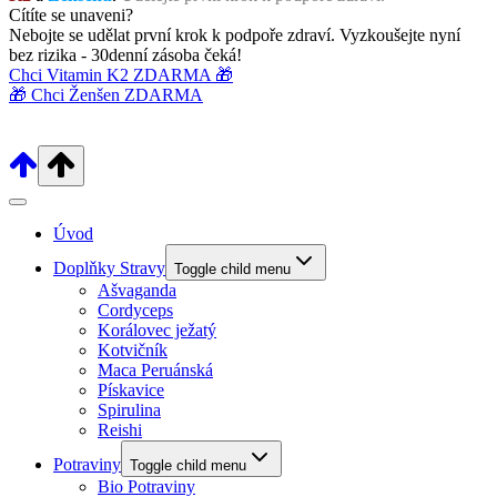
Cítíte se unaveni?
Nebojte se udělat první krok k podpoře zdraví. Vyzkoušejte nyní
bez rizika - 30denní zásoba čeká!
Chci Vitamin K2 ZDARMA 🎁
🎁 Chci Ženšen ZDARMA
Úvod
Doplňky Stravy
Toggle child menu
Ašvaganda
Cordyceps
Korálovec ježatý
Kotvičník
Maca Peruánská
Pískavice
Spirulina
Reishi
Potraviny
Toggle child menu
Bio Potraviny