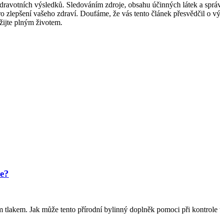
zdravotních výsledků. Sledováním zdroje, obsahu účinných látek a správ
 pro zlepšení vašeho zdraví. Doufáme, že vás tento článek přesvědčil o
žijte plným životem.
le?
 tlakem. Jak může tento přírodní bylinný doplněk pomoci při kontrole tl