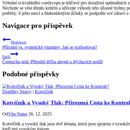
Vybrání si kvalitního cordycepu je klíčové pro dosažení optimálních 
Nechejte se vést těmito kritérii a užívejte výhody této úžasné byliny
potřeby. S jeho mocí a blahodárnými účinky se podpořte své zdraví a 
Navigace pro příspěvek
Předchozí
Přírodní vs. syntetické vitaminy: Jak se rozhodovat?
Další
Černucha setá: Přírodní léčba alergií a dýchacích potíží
Podobné příspěvky
Doplňky Stravy
|
Kotvičník
Kotvičník a Vysoký Tlak: Přirozená Cesta ke Kontro
Od
Vita Natur
26. 12. 2025
Kotvičník a vysoký tlak jsou dvě témata, která jsou spojena s vysokým
kteří trpí vysokým tlakem.