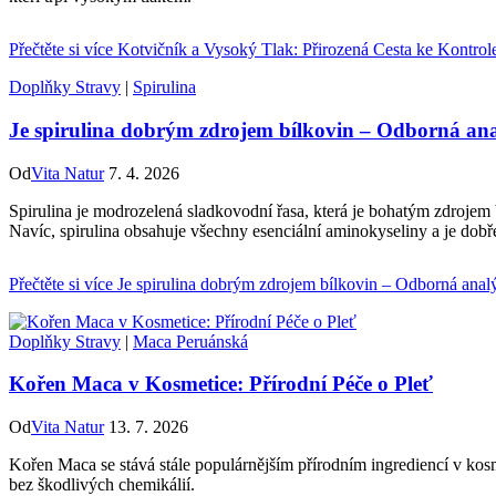
Přečtěte si více
Kotvičník a Vysoký Tlak: Přirozená Cesta ke Kontrol
Doplňky Stravy
|
Spirulina
Je spirulina dobrým zdrojem bílkovin – Odborná an
Od
Vita Natur
7. 4. 2026
Spirulina je modrozelená sladkovodní řasa, která je bohatým zdrojem
Navíc, spirulina obsahuje všechny esenciální aminokyseliny a je dobře
Přečtěte si více
Je spirulina dobrým zdrojem bílkovin – Odborná anal
Doplňky Stravy
|
Maca Peruánská
Kořen Maca v Kosmetice: Přírodní Péče o Pleť
Od
Vita Natur
13. 7. 2026
Kořen Maca se stává stále populárnějším přírodním ingrediencí v kos
bez škodlivých chemikálií.