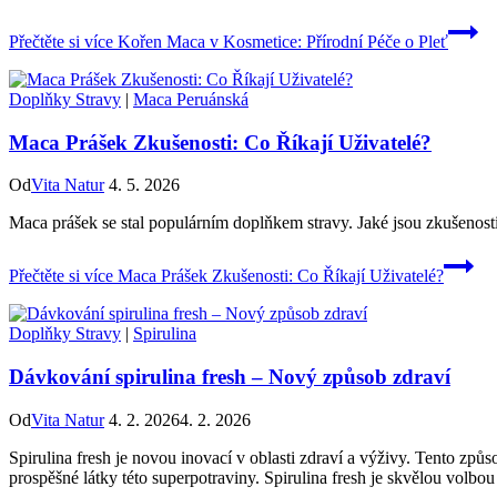
Přečtěte si více
Kořen Maca v Kosmetice: Přírodní Péče o Pleť
Doplňky Stravy
|
Maca Peruánská
Maca Prášek Zkušenosti: Co Říkají Uživatelé?
Od
Vita Natur
4. 5. 2026
Maca prášek se stal populárním doplňkem stravy. Jaké jsou zkušenosti už
Přečtěte si více
Maca Prášek Zkušenosti: Co Říkají Uživatelé?
Doplňky Stravy
|
Spirulina
Dávkování spirulina fresh – Nový způsob zdraví
Od
Vita Natur
4. 2. 2026
4. 2. 2026
Spirulina fresh je novou inovací v oblasti zdraví a výživy. Tento způ
prospěšné látky této superpotraviny. Spirulina fresh je skvělou volbou p