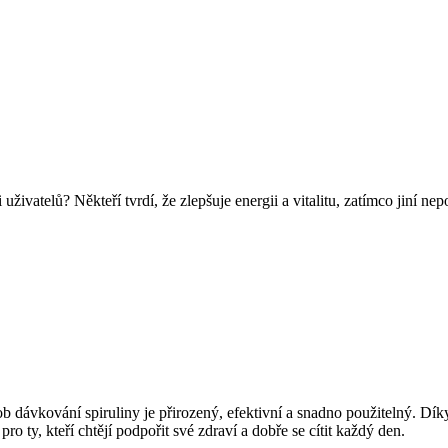
ivatelů? Někteří tvrdí, že zlepšuje energii a vitalitu, zatímco jiní nepo
sob dávkování spiruliny je přirozený, efektivní a snadno použitelný. Dí
ro ty, kteří chtějí podpořit své zdraví a dobře se cítit každý den.