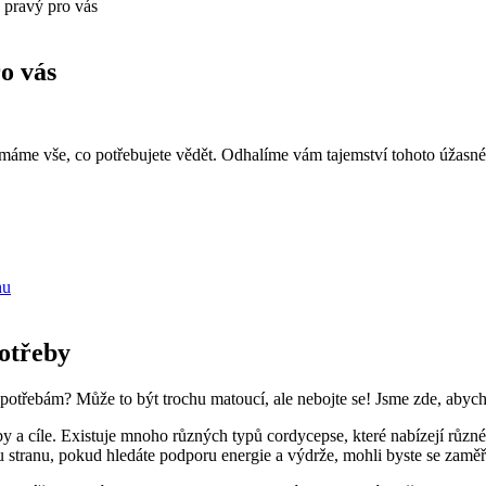
n pravý pro vás
ro vás
e máme vše, co potřebujete vědět. Odhalíme vám tajemství tohoto úžasn
hu
potřeby
 potřebám? Může to být trochu matoucí, ale nebojte se! Jsme zde, aby
y a cíle. Existuje mnoho různých typů cordycepse, které nabízejí různ
tranu, pokud hledáte podporu energie a výdrže, mohli byste se zaměřit