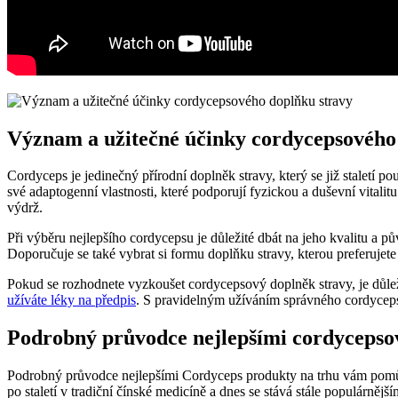
Význam a užitečné účinky cordycepsového
Cordyceps je jedinečný přírodní doplněk stravy, který se již staletí
své adaptogenní vlastnosti, které podporují fyzickou a duševní vitali
výdrž.
Při výběru nejlepšího cordycepsu je důležité dbát na jeho kvalitu a pů
Doporučuje se také vybrat si formu doplňku stravy, kterou preferuje
Pokud se rozhodnete vyzkoušet cordycepsový doplněk stravy, je důle
užíváte léky na předpis
. S pravidelným užíváním správného cordyceps
Podrobný průvodce nejlepšími cordycepso
Podrobný průvodce nejlepšími Cordyceps produkty na trhu vám pomůže 
po staletí v tradiční čínské medicíně a dnes se stává stále populárněj