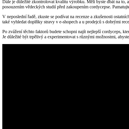
Dále je důležité zkontrolovat kvalitu výrobku. Měli byste dbát na to
posouzením vědeckých studií před zakoupením cordycepse. Pamatujte, ž
V neposlední řadě, zkuste se podívat na recenze a zkušenosti ostatn
také vyhledat doplňky stravy v e-shopech a u prodejců s dobrými rec
Po zvážení těchto faktorů budete schopni najít nejlepší cordyceps, k
Je důležité být trpělivý a experimentovat s různými možnostmi, abyste