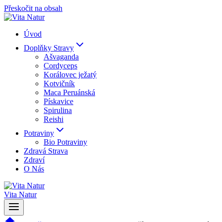
Přeskočit na obsah
Úvod
Doplňky Stravy
Ašvaganda
Cordyceps
Korálovec ježatý
Kotvičník
Maca Peruánská
Pískavice
Spirulina
Reishi
Potraviny
Bio Potraviny
Zdravá Strava
Zdraví
O Nás
Vita Natur