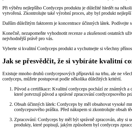
Při výběru nejlepšího Cordyceps produktu je důležité hledět na několi
vytvořená. Zkontrolujte také výrobní proces, aby byl produkt nejlepší
Dalším důležitým faktorem je koncentrace účinných látek. Podívejte s
Konečně, nezapomeňte vyhodnotit recenze a zkušenosti ostatních uživ
nejvhodnější právě pro vás.
Vyberte si kvalitní Cordyceps produkt a vychutnejte si všechny přínosy
Jak se přesvědčit, že si vybíráte kvalitní c
Existuje mnoho druhů cordycepsových přípravků na trhu, ale ne všechny 
cordyceps, můžete postupovat podle několika důležitých kritérií.
Původ a certifikace: Kvalitní cordyceps pochází ze známých a d
které potvrzují původ a správné zpracování cordycepsového pr
Obsah účinných látek: Cordyceps by měl obsahovat vysoké množ
cordycepsového prášku. Před nákupem si zkontrolujte obsah těc
Zpracování: Cordyceps by měl být správně zpracován, aby si udr
produkty, které popisují, jakým způsobem byl cordyceps zprac