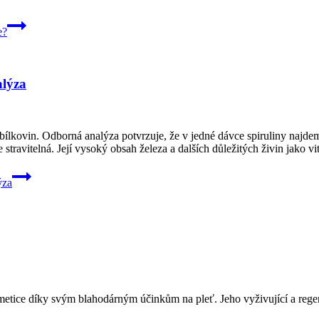
e?
alýza
 bílkovin. Odborná analýza potvrzuje, že v jedné dávce spiruliny najd
 stravitelná. Její vysoký obsah železa a dalších důležitých živin jako 
ýza
metice díky svým blahodárným účinkům na pleť. Jeho vyživující a regen