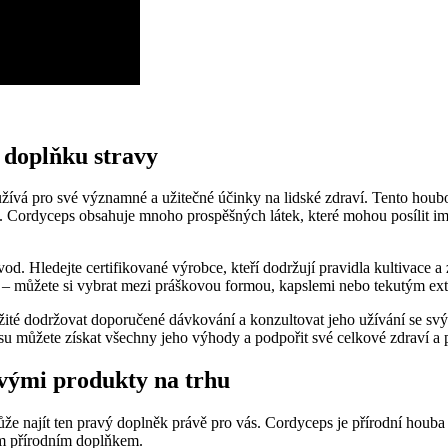
 doplňku stravy
 používá pro své významné a užitečné účinky na lidské zdraví. Tento hou
tu. Cordyceps obsahuje mnoho prospěšných látek, které mohou posílit imu
vod. Hledejte certifikované výrobce, kteří dodržují pravidla kultivace 
te – můžete si vybrat mezi práškovou formou, kapslemi nebo tekutým ex
žité dodržovat doporučené dávkování a konzultovat jeho užívání se s
u můžete získat všechny jeho výhody a podpořit své celkové zdraví a
vými produkty na trhu
najít ten pravý doplněk právě pro vás. Cordyceps je přírodní houba s ú
ším přírodním doplňkem.