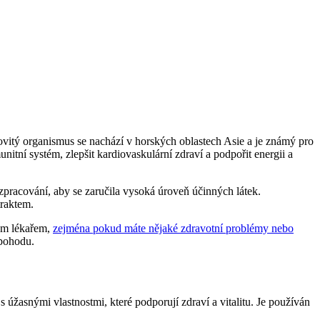
bovitý organismus se nachází v horských oblastech Asie a je známý pro
nitní systém, zlepšit kardiovaskulární zdraví a podpořit energii a
a zpracování, aby se zaručila vysoká úroveň účinných látek.
traktem.
vým lékařem,
zejména pokud máte nějaké zdravotní problémy nebo
 pohodu.
žasnými vlastnostmi, které podporují zdraví a vitalitu. Je používán