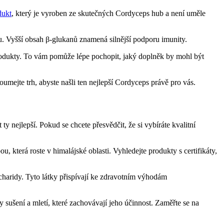
dukt
, který je vyroben ze skutečných Cordyceps hub a není uměle
mu. Vyšší obsah β-glukanů znamená silnější podporu imunity.
produkty. To vám pomůže lépe pochopit, jaký doplněk by mohl být
oumejte trh, abyste našli ten nejlepší Cordyceps právě pro vás.
y nejlepší. Pokud se chcete přesvědčit, že si vybíráte kvalitní
která roste v himalájské oblasti. Vyhledejte produkty s certifikáty,
haridy. Tyto látky přispívají ke zdravotním výhodám
 sušení a mletí, které zachovávají jeho účinnost. Zaměřte se na