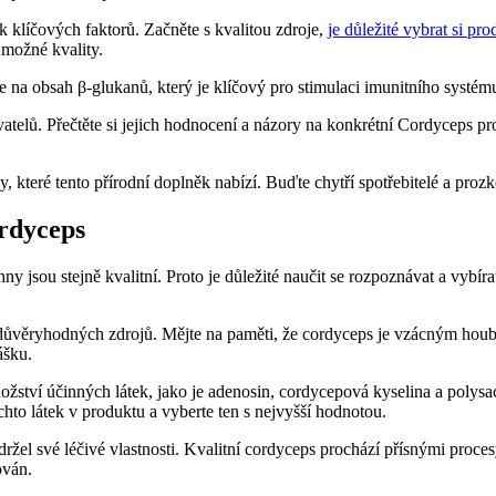
k klíčových faktorů. Začněte s kvalitou zdroje,
je důležité vybrat si pro
 možné kvality.
e na obsah β-glukanů, který je klíčový pro stimulaci imunitního systé
atelů. Přečtěte si jejich hodnocení a názory na konkrétní Cordyceps 
, které tento přírodní doplněk nabízí. Buďte chytří spotřebitelé a prozk
ordyceps
jsou stejně kvalitní. Proto je důležité naučit se rozpoznávat a vybírat t
ůvěryhodných zdrojů. Mějte na paměti, že cordyceps je vzácným houbou, 
ášku.
ství účinných látek, jako je adenosin, cordycepová kyselina a polysac
hto látek v produktu a vyberte ten s nejvyšší hodnotou.
žel své léčivé vlastnosti. Kvalitní cordyceps prochází přísnými procesy
ován.