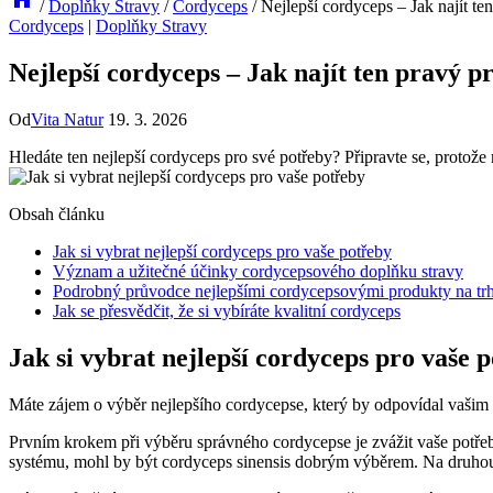
/
Doplňky Stravy
/
Cordyceps
/
Nejlepší cordyceps – Jak najít te
Cordyceps
|
Doplňky Stravy
Nejlepší cordyceps – Jak najít ten pravý p
Od
Vita Natur
19. 3. 2026
Hledáte ten nejlepší cordyceps pro své potřeby? Připravte se, protož
Obsah článku
Jak si vybrat nejlepší cordyceps pro vaše potřeby
Význam a užitečné účinky cordycepsového doplňku stravy
Podrobný průvodce nejlepšími cordycepsovými produkty na tr
Jak se přesvědčit, že si vybíráte kvalitní cordyceps
Jak si vybrat nejlepší cordyceps pro vaše 
Máte zájem o výběr nejlepšího cordycepse, který by odpovídal vašim
Prvním krokem při výběru správného cordycepse je zvážit vaše potřeb
systému, mohl by být cordyceps sinensis dobrým výběrem. Na druhou s