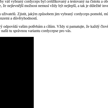
, aby váš vybraný cordyceps byl certifikovaný a testovaný na čistotu a
e nejlevnější možnost nemusí vždy být nejlepší, a tak je důležité inve
ích uživatelů. Zjistit, jakým způsobem jim vybraný cordyceps pomohl,
enzemi a důvěryhodností.
terý odpovídá vašim potřebám a cílům. Vždy si pamatujte, že každý člov
 našli tu správnou variantu cordycepse pro vás.