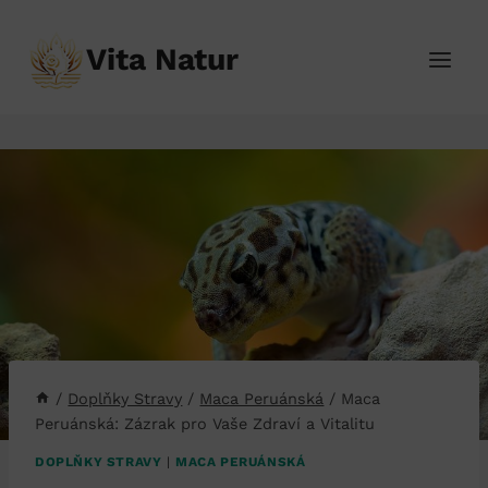
Přeskočit
na
Vita Natur
obsah
/
Doplňky Stravy
/
Maca Peruánská
/
Maca
Peruánská: Zázrak pro Vaše Zdraví a Vitalitu
DOPLŇKY STRAVY
|
MACA PERUÁNSKÁ