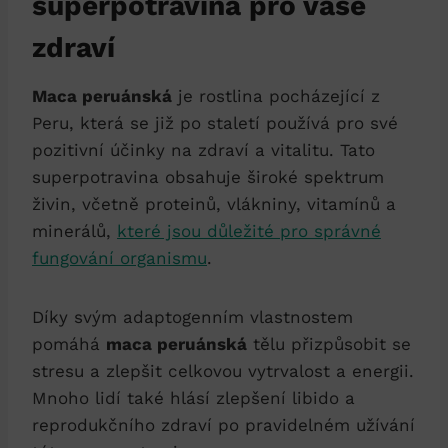
superpotravina pro vaše
zdraví
Maca peruánská
je rostlina pocházející z
Peru, která se již po staletí používá pro své
pozitivní účinky na zdraví a vitalitu. Tato
superpotravina obsahuje široké spektrum
živin, včetně proteinů, vlákniny, vitamínů a
minerálů,
které jsou důležité pro správné
fungování organismu
.
Díky svým adaptogenním vlastnostem
pomáhá
maca peruánská
tělu přizpůsobit se
stresu a zlepšit celkovou vytrvalost a energii.
Mnoho lidí také hlásí zlepšení libido a
reprodukčního zdraví po pravidelném užívání