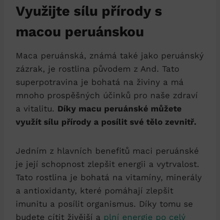
Využijte sílu přírody s
macou peruánskou
Maca peruánská, známá také jako peruánský
zázrak, je rostlina původem z And. Tato
superpotravina je bohatá na živiny a má
mnoho prospěšných účinků pro naše zdraví
a vitalitu.
Díky macu peruánské můžete
využít sílu přírody a posílit své tělo zevnitř.
Jedním z hlavních benefitů maci peruánské
je její schopnost zlepšit energii a vytrvalost.
Tato rostlina je bohatá na vitamíny, minerály
a antioxidanty, které pomáhají zlepšit
imunitu a posílit organismus. Díky tomu se
budete cítit živější a
plní energie po celý