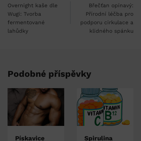
Overnight kaše dle
Břečťan opínavý:
pro
Wugi: Tvorba
Přírodní léčba pro
příspěvek
fermentované
podporu cirkulace a
lahůdky
klidného spánku
Podobné příspěvky
Pískavice
Spirulina