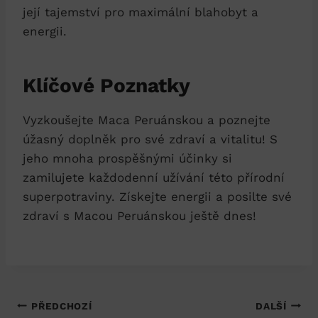
její tajemství pro maximální blahobyt a
energii.
Klíčové Poznatky
Vyzkoušejte Maca Peruánskou a poznejte
úžasný doplněk pro své zdraví a vitalitu! S
jeho mnoha prospěšnými účinky si
zamilujete každodenní užívání této přírodní
superpotraviny. Získejte energii a posilte své
zdraví s Macou Peruánskou ještě dnes!
Navigace
PŘEDCHOZÍ
DALŠÍ