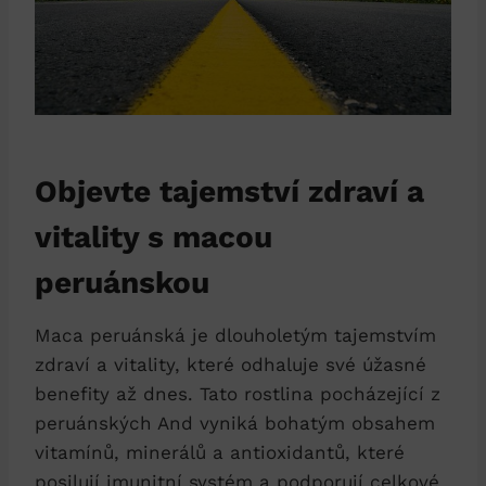
Objevte tajemství zdraví a
vitality s macou
peruánskou
Maca peruánská je dlouholetým tajemstvím
zdraví a vitality, které odhaluje své úžasné
benefity až dnes. Tato rostlina pocházející z
peruánských And vyniká bohatým obsahem
vitamínů, minerálů a antioxidantů, které
posilují imunitní systém a podporují celkové