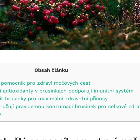
Obsah článku
ý pomocník pro zdraví močových cest
í antioxidanty v brusinkách podporují imunitní systém
ít brusinky pro maximální zdravotní přínosy
oručují pravidelnou konzumaci brusinek pro celkové zdra
y