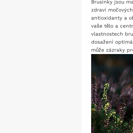
Brusinky jsou ma
zdraví močových
antioxidanty a o
vaše tělo a cent
vlastnostech bru
dosažení optimál
může zázraky pro