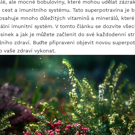
lé, ale mocné bobuloviny, které mohou udělat zázra
 cest a imunitního systému. Tato superpotravina je 
bsahuje mnoho důležitých vitamínů a minerálů, které
rální imunitní systém. V tomto článku se dozvíte vš
sinek a jak je můžete začlenit do své každodenní st
ního zdraví. Buďte připraveni objevit novou superpot
 vaše zdraví vykonat.