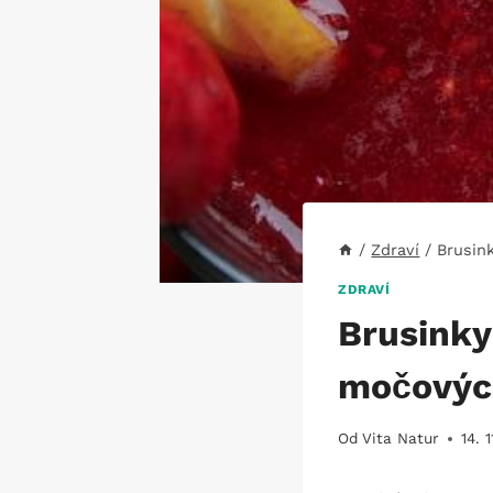
/
Zdraví
/
Brusin
ZDRAVÍ
Brusinky
močových
Od
Vita Natur
14. 