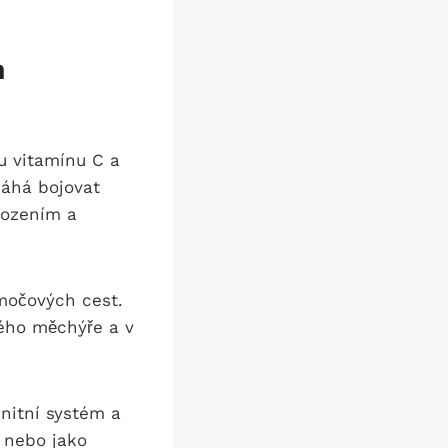
h
u vitamínu C a
máhá bojovat
kozením a
močových cest.
vého měchýře a v
unitní systém a
 nebo jako