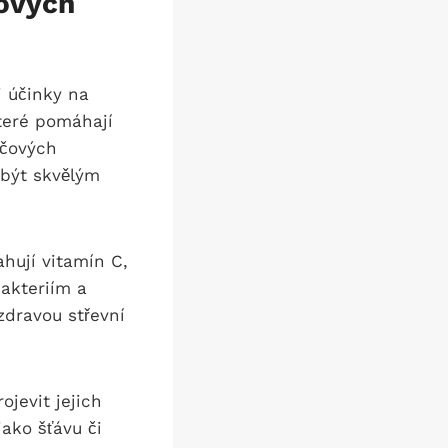
čových
i účinky na
teré pomáhají
očových
 být skvělým
hují vitamín C,
akteriím a
zdravou střevní
ojevit jejich
ako šťávu či