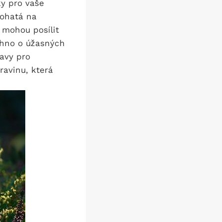
ky pro vaše
bohatá na
 mohou posílit
echno o úžasných
ravy pro
ravinu, která