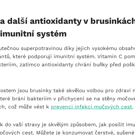
a další antioxidanty v brusinkác
 imunitní systém
kutečnou superpotravinou díky jejich vysokému obsah
antů, které podporují imunitní systém. Vitamín C po
kteriím, zatímco antioxidanty chrání buňky před poš
ostem jsou brusinky také skvělou volbou pro zdraví 
které brání bakteriím v přichycení se na stěny močo
h, což může vést k
prevenci infekcí močových cest
.
k do vaší stravy je skvělým způsobem, jak posílit im
močových cest. Můžete je konzumovat čerstvé, sušené