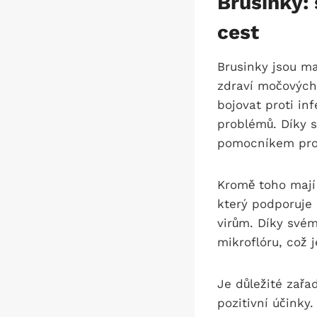
Brusinky:
cest
Brusinky jsou ma
zdraví močových
bojovat proti in
problémů. Díky 
pomocníkem pro 
Kromě toho mají 
který podporuje
virům. Díky svém
mikroflóru, což j
Je důležité zařa
pozitivní účinky