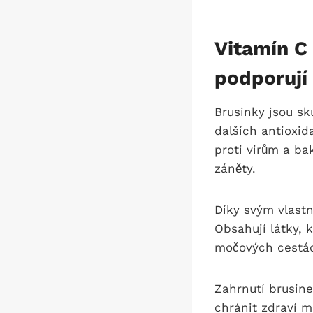
Vitamín C 
podporují
Brusinky jsou s
dalších antioxid
proti virům a ba
záněty.
Díky svým vlastn
Obsahují látky, 
močových cestác
Zahrnutí brusine
chránit zdraví 