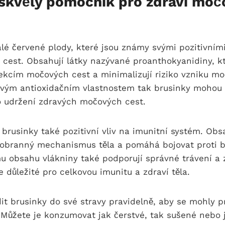
 skvělý pomocník pro zdraví mo
lé červené plody, které jsou známy svými pozitivním
 cest. Obsahují látky nazývané proanthokyanidiny, k
fekcím močových cest a minimalizují riziko vzniku m
svým antioxidačním vlastnostem tak brusinky mohou
udržení zdravých močových cest.
brusinky také pozitivní vliv na imunitní systém. Obsa
 obranný mechanismus těla a pomáhá bojovat proti b
u obsahu vlákniny také podporují správné trávení a 
e důležité pro celkovou imunitu a zdraví těla.
dit brusinky do své stravy pravidelně, aby se mohly pr
. Můžete je konzumovat jak čerstvé, tak sušené nebo j