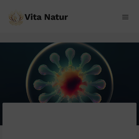
Přeskočit
na
Vita Natur
obsah