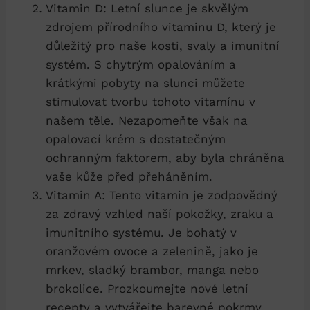
Vitamin D: Letní slunce je skvělým
zdrojem přírodního vitaminu D, který je
důležitý pro naše kosti, svaly a imunitní
systém. S chytrým opalováním a
krátkými pobyty na slunci můžete
stimulovat tvorbu tohoto vitamínu v
našem těle. Nezapomeňte však na
opalovací krém s dostatečným
ochranným faktorem, aby byla chráněna
vaše kůže před přeháněním.
Vitamin A: Tento vitamin je zodpovědný
za zdravý vzhled naší pokožky, zraku a
imunitního systému. Je bohatý v
oranžovém ovoce a zelenině, jako je
mrkev, sladký brambor, manga nebo
brokolice. Prozkoumejte nové letní
recepty a vytvářejte barevné pokrmy,