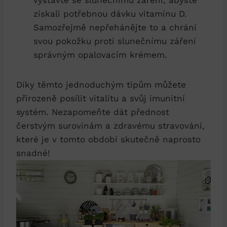
vystavte se slunečnímu záření, abyste
získali potřebnou dávku vitamínu D.
Samozřejmě nepřehánějte to a chrání
svou pokožku proti slunečnímu záření
správným opalovacím krémem.
Díky těmto jednoduchým tipům můžete
přirozeně posílit vitalitu a svůj imunitní
systém. Nezapomeňte dát přednost
čerstvým surovinám a zdravému stravování,
které je v tomto období skutečně naprosto
snadné!