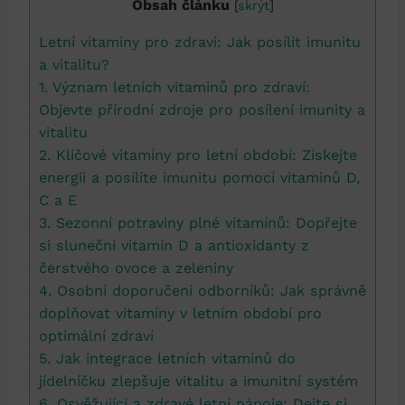
Obsah článku
[
skrýt
]
Letní vitamíny pro zdraví: Jak posílit imunitu
a vitalitu?
1. Význam letních vitaminů pro zdraví:
Objevte přírodní zdroje pro posílení imunity a
vitalitu
2. Klíčové vitamíny pro letní období: Získejte
energii a posílíte imunitu pomocí vitaminů D,
C a E
3. Sezonní potraviny plné vitamínů: Dopřejte
si sluneční vitamín D a antioxidanty z
čerstvého ovoce a zeleniny
4. Osobní doporučení odborníků: Jak správně
doplňovat vitamíny v letním období pro
optimální zdraví
5. Jak integrace letních vitaminů do
jídelníčku zlepšuje vitalitu a imunitní systém
6. Osvěžující a zdravé letní nápoje: Dejte si