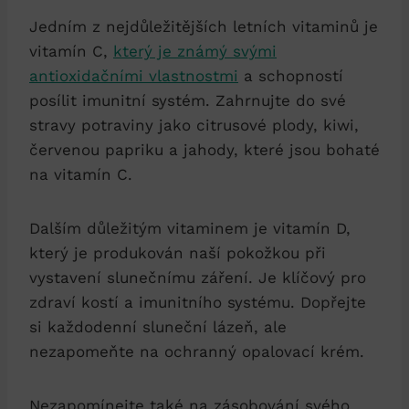
Jedním z nejdůležitějších letních vitaminů je
vitamín C,
který je známý svými
antioxidačními vlastnostmi
a schopností
posílit imunitní systém. Zahrnujte do své
stravy potraviny jako citrusové plody, kiwi,
červenou papriku a jahody, které jsou bohaté
na vitamín C.
Dalším důležitým vitaminem je vitamín D,
který je produkován naší pokožkou při
vystavení slunečnímu záření. Je klíčový pro
zdraví kostí a imunitního systému. Dopřejte
si každodenní sluneční lázeň, ale
nezapomeňte na ochranný opalovací krém.
Nezapomínejte také na zásobování svého