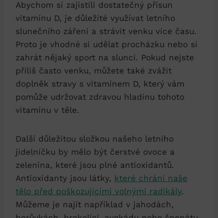
Abychom si zajistili dostatečný přísun
vitamínu D, je důležité využívat letního
slunečního záření a strávit venku více času.
Proto je vhodné si udělat procházku nebo si
zahrát nějaký sport na slunci. Pokud nejste
příliš často venku, můžete také zvážit
doplněk stravy s vitamínem D, který vám
pomůže udržovat zdravou hladinu tohoto
vitamínu v těle.
Další důležitou složkou našeho letního
jídelníčku by mělo být čerstvé ovoce a
zelenina, které jsou plné antioxidantů.
Antioxidanty jsou látky,
které chrání naše
tělo před poškozujícími volnými radikály
.
Můžeme je najít například v jahodách,
borůvkách, brokolici, avokádu nebo špenátu.