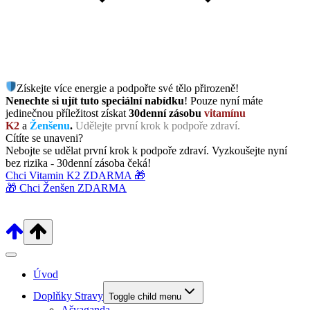
Získejte více energie a podpořte své tělo přirozeně!
Nenechte si ujít tuto speciální nabídku
! Pouze nyní máte
jedinečnou příležitost získat
30denní zásobu
vitamínu
K2
a
Ženšenu
.
Udělejte první krok k podpoře zdraví.
Cítíte se unaveni?
Nebojte se udělat první krok k podpoře zdraví. Vyzkoušejte nyní
bez rizika - 30denní zásoba čeká!
Chci Vitamin K2 ZDARMA 🎁
🎁 Chci Ženšen ZDARMA
Úvod
Doplňky Stravy
Toggle child menu
Ašvaganda