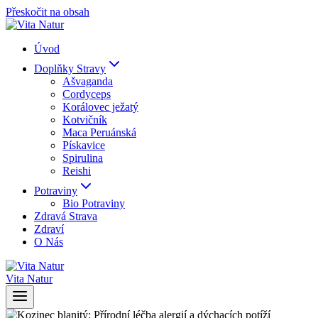
Přeskočit na obsah
Úvod
Doplňky Stravy
Ašvaganda
Cordyceps
Korálovec ježatý
Kotvičník
Maca Peruánská
Pískavice
Spirulina
Reishi
Potraviny
Bio Potraviny
Zdravá Strava
Zdraví
O Nás
Vita Natur