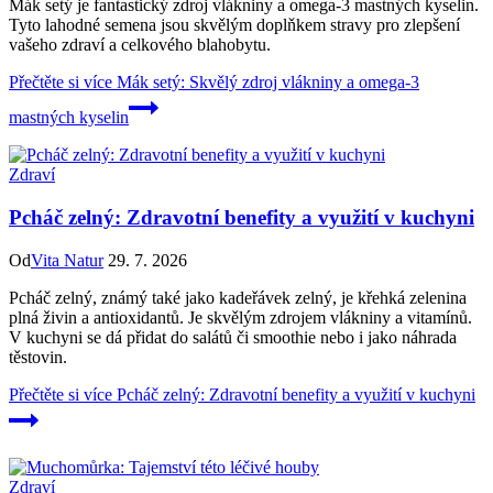
Mák setý je fantastický zdroj vlákniny a omega-3 mastných kyselin.
Tyto lahodné semena jsou skvělým doplňkem stravy pro zlepšení
vašeho zdraví a celkového blahobytu.
Přečtěte si více
Mák setý: Skvělý zdroj vlákniny a omega-3
mastných kyselin
Zdraví
Pcháč zelný: Zdravotní benefity a využití v kuchyni
Od
Vita Natur
29. 7. 2026
Pcháč zelný, známý také jako kadeřávek zelný, je křehká zelenina
plná živin a antioxidantů. Je skvělým zdrojem vlákniny a vitamínů.
V kuchyni se dá přidat do salátů či smoothie nebo i jako náhrada
těstovin.
Přečtěte si více
Pcháč zelný: Zdravotní benefity a využití v kuchyni
Zdraví