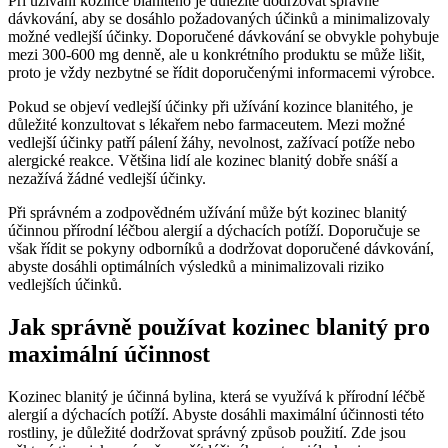
Při užívání kozince blanitého je důležité dodržovat správné
dávkování, aby se dosáhlo požadovaných účinků a minimalizovaly
možné vedlejší účinky. Doporučené dávkování se obvykle pohybuje
mezi 300-600 mg denně, ale u konkrétního produktu se může lišit,
proto je vždy nezbytné se řídit doporučenými informacemi výrobce.
Pokud se objeví vedlejší účinky při užívání kozince blanitého, je
důležité konzultovat s lékařem nebo farmaceutem. Mezi možné
vedlejší účinky patří pálení žáhy, nevolnost, zažívací potíže nebo
alergické reakce. Většina lidí ale kozinec blanitý dobře snáší a
nezažívá žádné vedlejší účinky.
Při správném a zodpovědném užívání může být kozinec blanitý
účinnou přírodní léčbou alergií a dýchacích potíží. Doporučuje se
však řídit se pokyny odborníků a dodržovat doporučené dávkování,
abyste dosáhli optimálních výsledků a minimalizovali riziko
vedlejších účinků.
Jak správně používat kozinec blanitý pro
maximální účinnost
Kozinec blanitý je účinná bylina, která se využívá k přírodní léčbě
alergií a dýchacích potíží. Abyste dosáhli maximální účinnosti této
rostliny, je důležité dodržovat správný způsob použití. Zde jsou