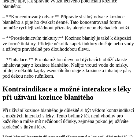
některé tipy, jak správně využít léčivého potenciálu kozince
blanitého:
– **Koncentrovaný odvar:** Připravte si silný odvar z kozince
blanitého a pijte ho dvakrát denně. Tato koncentrovaná forma
pomůže rychleji zvládnout příznaky alergie nebo dýchacích potíží.
– **Prostřednictvím tinktury:** Kozinec blanitý je také k dispozici
ve formě tinktury. Přidejte několik kapek tinktury do čaje nebo vody
a užívejte pravidelně pro dlouhodobou úlevu.
– **Inhalace:** Pro okamžitou úlevu od dýchacích obtíží zkuste
inhalovat páry z kozince blanitého. Nalijte vroucí vodu do misky,
přidejte několik kapky esenciálního oleje z kozince a inhalujte páry
pod dekou nebo ručníkem.
Kontraindikace a možné interakce s léky
při užívání kozince blanitého
Při užívání kozince blanitého je důležité si být vědom kontraindikací
a možných interakcí s léky. Tento bylinný lék není vhodný pro
každého a může mít nežádoucí účinky, zejména pokud jej užíváte
společně s jinými léky.