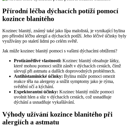
Přírodní léčba dýchacích potíží pomocí
kozince blanitého
Kozinec blanitý, známý také jako lípa malolistá, je vynikající bylina
pro přírodní léčbu alergií a dýchacích potíží. Jeho léčivé účinky byly
využívány po staletí lidmi po celém světě.
Jak může kozinec blanitý pomoci s vašimi dýchacími obtížemi?
Protizánětlivé vlastnosti:
Kozinec blanitý obsahuje látky,
které mohou pomoci snížit zánět v dýchacích cestách, čímž
ulevují při astmatu a dalších doprovodných problémech.
Antihistaminické účinky:
Bylina může pomoci omezit
reakce těla na alergeny a snížit symptomy jako je rýma,
svědění očí a kýchání.
Expektorantní účinky:
Kozinec blanitý může pomoci
uvolnit hlen a sliz v dýchacích cestách, což usnadňuje
dýchání a usnadňuje vykašlávání.
Výhody užívání kozince blanitého při
alergiích a astmatu