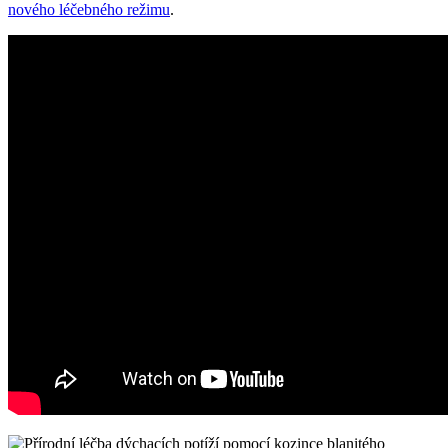
nového léčebného režimu
.