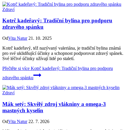
Zdraví
Kotrč kadeřavý: Tradiční bylina pro podporu
zdravého spánku
Od
Vita Natur
21. 10. 2025
Kotrč kadeřavý, též nazývaný valeriána, je tradiční bylina známá
pro své uklidňující účinky a schopnost podporovat zdravý spánek.
Své léčivé účinky užívají lidé po staletí.
Přečtěte si více
Kotrč kadeřavý: Tradiční bylina pro podporu
zdravého spánku
Zdraví
Mák setý: Skvělý zdroj vlákniny a omega-3
mastných kyselin
Od
Vita Natur
22. 7. 2026