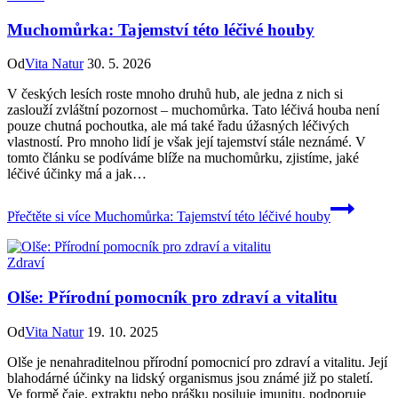
Muchomůrka: Tajemství této léčivé houby
Od
Vita Natur
30. 5. 2026
V českých lesích ​roste mnoho⁢ druhů⁣ hub, ale jedna z nich ⁣si
zaslouží ​zvláštní pozornost – ⁣muchomůrka.⁣ Tato léčivá houba není
‍pouze ⁣chutná pochoutka, ale má také řadu úžasných ​léčivých‍
vlastností. Pro mnoho lidí je ⁣však její tajemství stále neznámé. V
tomto článku ‌se podíváme blíže na muchomůrku, ​zjistíme, jaké​
léčivé ⁤účinky má a jak…
Přečtěte si více
Muchomůrka: Tajemství této léčivé houby
Zdraví
Olše: Přírodní pomocník pro zdraví a vitalitu
Od
Vita Natur
19. 10. 2025
Olše je nenahraditelnou přírodní pomocnicí pro zdraví a vitalitu. Její
blahodárné účinky na lidský organismus jsou známé již po staletí.
Ve formě čaje, extraktu nebo prášku posiluje imunitu, podporuje