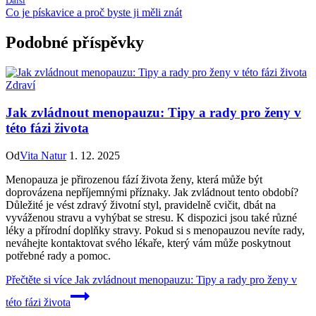
Další
Co je pískavice a proč byste ji měli znát
Podobné příspěvky
Zdraví
Jak zvládnout menopauzu: Tipy a rady pro ženy v
této fázi života
Od
Vita Natur
1. 12. 2025
Menopauza je přirozenou fází života ženy, která může být
doprovázena nepříjemnými příznaky. Jak zvládnout tento období?
Důležité je vést zdravý životní styl, pravidelně cvičit, dbát na
vyváženou stravu a vyhýbat se stresu. K dispozici jsou také různé
léky a přírodní doplňky stravy. Pokud si s menopauzou nevíte rady,
neváhejte kontaktovat svého lékaře, který vám může poskytnout
potřebné rady a pomoc.
Přečtěte si více
Jak zvládnout menopauzu: Tipy a rady pro ženy v
této fázi života