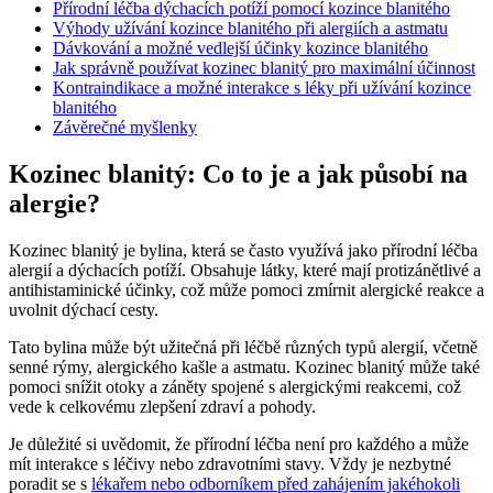
Přírodní léčba dýchacích potíží pomocí kozince blanitého
Výhody užívání kozince blanitého při alergiích a astmatu
Dávkování a možné vedlejší účinky kozince blanitého
Jak správně používat kozinec blanitý pro maximální účinnost
Kontraindikace a možné interakce s léky při užívání kozince
blanitého
Závěrečné myšlenky
Kozinec blanitý: Co to je a jak působí na
alergie?
Kozinec blanitý je bylina, která se často využívá jako přírodní léčba
alergií a dýchacích potíží. Obsahuje látky, které mají protizánětlivé a
antihistaminické účinky, což může pomoci zmírnit alergické reakce a
uvolnit dýchací cesty.
Tato bylina může být užitečná při léčbě různých typů alergií, včetně
senné rýmy, alergického kašle a astmatu. Kozinec blanitý může také
pomoci snížit otoky a záněty spojené s alergickými reakcemi, což
vede k celkovému zlepšení zdraví a pohody.
Je důležité si uvědomit, že přírodní léčba není pro každého a může
mít interakce s léčivy nebo zdravotními stavy. Vždy je nezbytné
poradit se s
lékařem nebo odborníkem před zahájením jakéhokoli