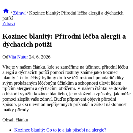
/
Zdraví
/
Kozinec blanitý: Přírodní léčba alergií a dýchacích
potíží
Zdraví
Kozinec blanitý: Přírodní léčba alergií a
dýchacích potíží
Od
Vita Natur
24. 6. 2026
Vítejte v našem článku, kde se zaměříme na účinnou přírodní léčbu
alergií a dýchacích potíží pomocí rostliny známé jako kozinec
blanitý. Tento léčivý bylinný druh se těší rostoucí popularitě díky
svým prokázaným léčebným účinkům a schopnosti ulevit lidem
trpícím alergiemi a dýchacími obtížemi. V našem článku se dozvíte
o historii využití kozince blanitého, jeho složení a způsoby, jak může
pomoci zlepšit vaše zdraví. Buďte připraveni objevit přírodní
způsob, jak si ulevit od nepříjemných příznaků a získat náklonnost
matky přírody.
Obsah článku
Kozinec blanitý: Co to je a jak působí na alergie?