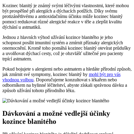
Kozinec blanitý je známý svými léčivými vlastnostmi, které mohou
být prospěšné při alergiích a dýchacích potížích. Díky svému
protizánětlivému a antioxidačnímu účinku může kozinec blanitý
pomoci redukovat různé alergické reakce v těle a zlepšit kvalitu
dýchání u astmatiků.
Jednou z hlavních výhod užívání kozince blanitého je jeho
schopnost posílit imunitní systém a zmírnit příznaky alergických
onemocnění. Kromě toho pomáhá kozinec blanitý otevírat průdušky
a uvolňovat dýchací cesty, což je obzvlášť užitečné pro pacienty
trpící astmatem.
Pokud bojujete s alergiemi nebo astmatem a hledáte přírodní způsob,
jak zmírnit své symptomy, kozinec blanitý by
mohl být pro vás
vhodnou volbou
. Doporučujeme konzultovat s lékařem nebo
odborníkem na bylinné léčitelství, abyste získali správnou dávku a
způsob užívání tohoto přírodního léku.
Dávkování a možné vedlejší účinky
kozince blanitého