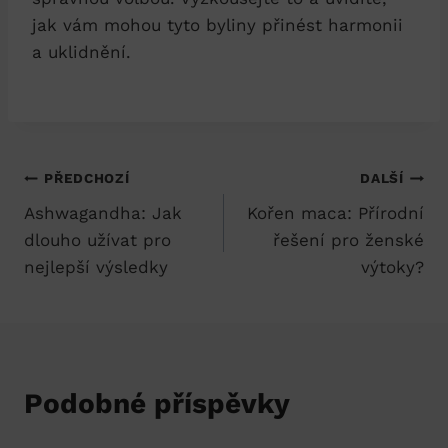
jak vám mohou tyto byliny přinést harmonii
a uklidnění.
Navigace
PŘEDCHOZÍ
DALŠÍ
Ashwagandha: Jak
Kořen maca: Přírodní
pro
dlouho užívat pro
řešení pro ženské
příspěvek
nejlepší výsledky
výtoky?
Podobné příspěvky