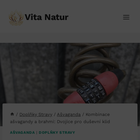
Přeskočit
na
Vita Natur
obsah
/
Doplňky Stravy
/
Ašvaganda
/
Kombinace
ašvagandy a brahmi: Dvojice pro duševní klid
AŠVAGANDA
|
DOPLŇKY STRAVY