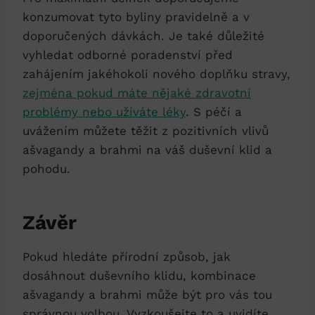
konzumovat tyto byliny pravidelně a v
doporučených dávkách. Je také důležité
vyhledat odborné poradenství před
zahájením jakéhokoli nového doplňku stravy,
zejména pokud máte nějaké zdravotní
problémy nebo užíváte léky
. S péčí a
uvážením můžete těžit z pozitivních vlivů
ašvagandy a brahmi na váš duševní klid a
pohodu.
Závěr
Pokud hledáte přírodní způsob, jak
dosáhnout duševního klidu, kombinace
ašvagandy a brahmi může být pro vás tou
správnou volbou. Vyzkoušejte to a uvidíte,