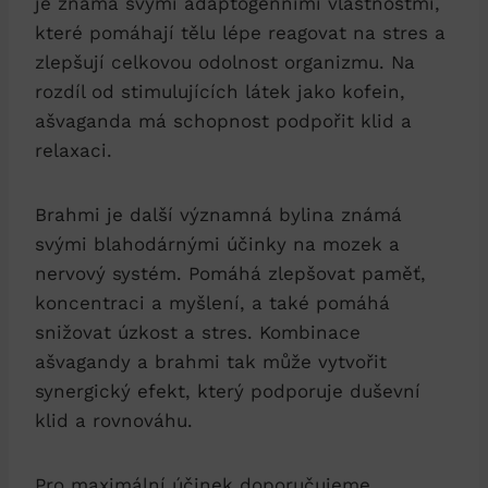
je známá svými adaptogenními vlastnostmi,
které pomáhají tělu lépe reagovat na stres a
zlepšují celkovou odolnost organizmu. Na
rozdíl od stimulujících látek jako kofein,
ašvaganda má schopnost podpořit klid a
relaxaci.
Brahmi je další významná bylina známá
svými blahodárnými účinky na mozek a
nervový systém. Pomáhá zlepšovat paměť,
koncentraci a myšlení, a také pomáhá
snižovat úzkost a stres. Kombinace
ašvagandy a brahmi tak může vytvořit
synergický efekt, který podporuje duševní
klid a rovnováhu.
Pro maximální účinek doporučujeme