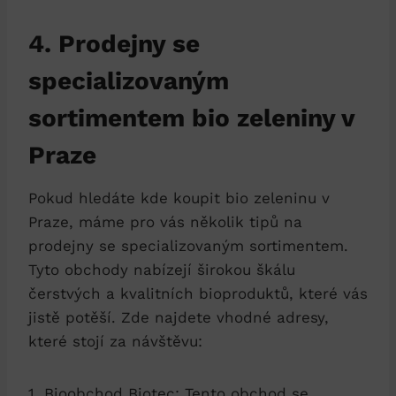
4. Prodejny⁢ se
specializovaným​
sortimentem bio⁢ zeleniny v
Praze
Pokud hledáte kde ‍koupit‍ bio zeleninu v
Praze, ​máme pro‍ vás několik‍ tipů na
prodejny⁢ se specializovaným sortimentem.
Tyto obchody nabízejí⁢ širokou škálu⁤
čerstvých​ a kvalitních bioproduktů, ⁤které vás
⁣jistě potěší. Zde najdete vhodné adresy, ​
které stojí za⁤ návštěvu:
1. Bioobchod Biotec: Tento obchod ⁢se