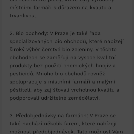
místními farmáři s důrazem na ‍kvalitu a
trvanlivost.
2. Bio ⁣obchody: V Praze je také řada
specializovaných bio⁣ obchodů, které ⁤nabízejí
široký výběr ‍čerstvé bio⁣ zeleniny. V těchto
obchodech⁣ se zaměřují​ na vysoce kvalitní
produkty‍ bez použití chemických hnojiv⁤ a⁢
pesticidů.​ Mnoho bio obchodů rovněž
spolupracuje s místními farmáři a malými
pěstiteli,‍ aby zajišťovali vrcholnou ‌kvalitu⁤ a
⁤podporovali‌ udržitelné zemědělství.
3.⁣ Předobjednávky na farmách: V Praze ‌se
také nachází několik farem, které‍ nabízejí
možnost předobjednávek. Tato možnost Vám