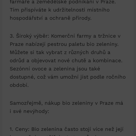
farmáře ‍a zemědělské ⁢podnikání v Praze.
Tím přispíváte k‍ udržitelnosti místního
hospodářství a ochraně ​přírody.
3. Široký výběr: Komerční farmy a tržnice v
Praze nabízejí pestrou paletu bio zeleniny.
Můžete si ⁤tak vybrat z různých druhů ​a
odrůd a objevovat nové chutě a kombinace.
Sezónní ‌ovoce a zelenina jsou také
dostupné, což ‍vám umožní jíst podle ročního⁣
období.
Samozřejmě, nákup bio zeleniny v Praze má
i své nevýhody:
1.⁤ Ceny: Bio zelenina často stojí⁢ více než⁢ její