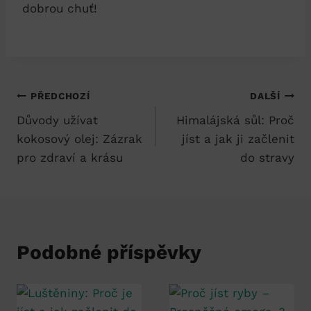
dobrou chuť!
Navigace
PŘEDCHOZÍ
DALŠÍ
Důvody užívat
Himalájská sůl: Proč
pro
kokosový olej: Zázrak
jíst a jak ji začlenit
příspěvek
pro zdraví a krásu
do stravy
Podobné příspěvky