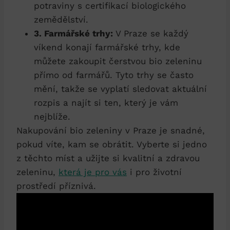
⁣potraviny s certifikací biologického
‍zemědělství.
3. Farmářské trhy:
V Praze se každý
víkend konají farmářské trhy, kde
můžete‌ zakoupit čerstvou bio⁣ zeleninu
přímo od farmářů.​ Tyto trhy se často
⁣mění, takže se vyplatí sledovat ⁢aktuální‍
rozpis a najít si ten, ⁣který je vám
nejblíže.
Nakupování bio zeleniny v ⁤Praze je snadné,
pokud víte,⁢ kam se obrátit. Vyberte si jedno
z těchto míst​ a užijte si​ kvalitní a zdravou
zeleninu,
která je pro‌ vás
i pro⁢ životní
prostředí příznivá.