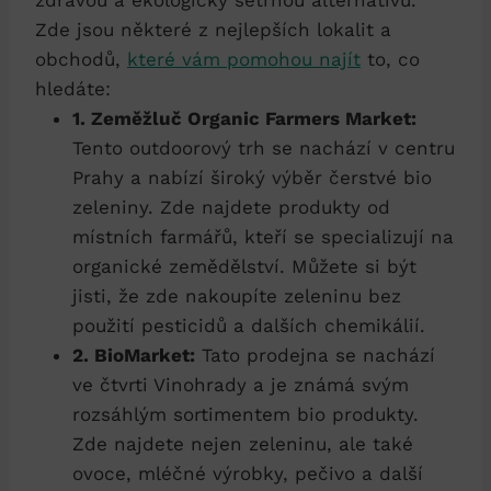
Zde jsou některé z nejlepších‌ lokalit a
obchodů,
které vám​ pomohou⁣ najít
to,‍ co
hledáte:
1.​ Zeměžluč⁢ Organic Farmers Market:
Tento outdoorový‍ trh se nachází v centru⁢
Prahy​ a nabízí ⁤široký ‍výběr čerstvé⁣ bio
zeleniny. ​Zde najdete produkty od
místních farmářů, kteří se specializují⁢ na
organické zemědělství.‍ Můžete‍ si‍ být​
jisti, že zde nakoupíte zeleninu bez
použití ‍pesticidů a dalších chemikálií.
2. BioMarket:
Tato prodejna se nachází
ve čtvrti Vinohrady ‌a je známá svým
rozsáhlým sortimentem bio produkty.
Zde najdete nejen zeleninu, ale také
ovoce, mléčné⁣ výrobky, pečivo a ‌další