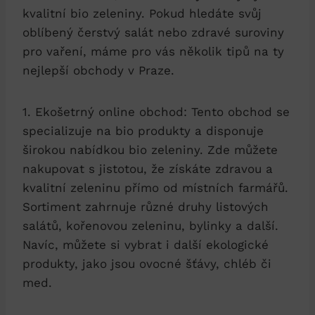
kvalitní bio ⁤zeleniny.⁣ Pokud hledáte ⁢svůj
oblíbený čerstvý salát nebo⁢ zdravé suroviny
pro vaření, máme pro ⁤vás několik ‌tipů‌ na⁢ ty
nejlepší obchody v Praze.
1. Ekošetrný online obchod: Tento​ obchod​ se
​specializuje‌ na bio produkty a ‌disponuje
širokou nabídkou ‍bio zeleniny. Zde můžete
nakupovat s jistotou,‌ že získáte ⁣zdravou a
kvalitní zeleninu ⁤přímo od místních farmářů.
⁤Sortiment zahrnuje různé druhy ⁣listových
salátů,​ kořenovou zeleninu, bylinky a další. ​
Navíc, můžete si vybrat i další ekologické
produkty, jako jsou⁣ ovocné šťávy,‌ chléb či⁢
med.