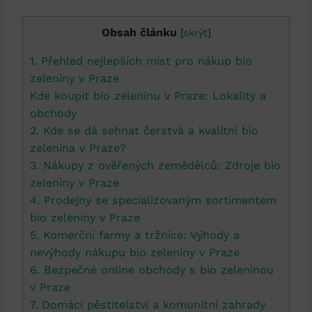
Obsah článku
[
skrýt
]
1. Přehled nejlepších ⁣míst pro nákup bio
zeleniny⁤ v Praze
Kde koupit ‍bio zeleninu v Praze:‍ Lokality a
obchody
2. Kde se dá sehnat čerstvá ‍a kvalitní bio
zelenina v Praze?
3. Nákupy z ⁤ověřených ‍zemědělců: Zdroje bio
zeleniny v ‌Praze
4. Prodejny⁢ se specializovaným​ sortimentem
bio⁢ zeleniny v Praze
5. Komerční farmy a ⁢tržnice:⁢ Výhody a
nevýhody nákupu bio zeleniny v Praze
6. Bezpečné online obchody s bio ‍zeleninou
v​ Praze
7.⁣ Domácí ⁣pěstitelství a komunitní zahrady