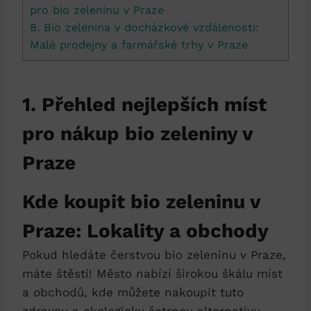
pro bio‌ zeleninu v Praze
8. Bio zelenina ⁣v docházkové vzdálenosti:
Malé prodejny a farmářské ⁢trhy ⁣v ‍Praze
1. Přehled nejlepších ⁣míst
pro nákup bio zeleniny⁤ v
Praze
Kde koupit ‍bio zeleninu v
Praze:‍ Lokality a obchody
Pokud ⁤hledáte ⁣čerstvou bio zeleninu v Praze,
⁣máte‌ štěstí! Město nabízí širokou škálu míst
a ‌obchodů, kde⁣ můžete nakoupit tuto
zdravou a ekologicky šetrnou ⁢alternativu.​