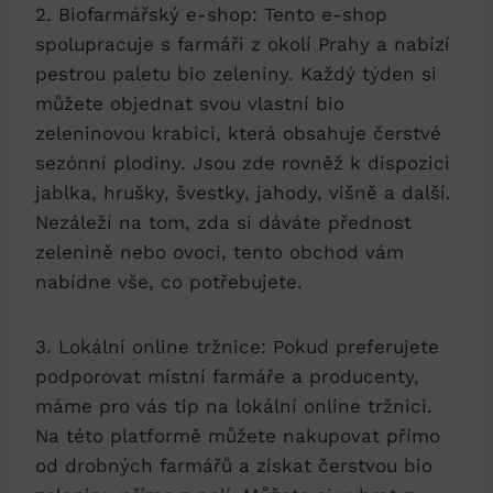
2. Biofarmářský e-shop: Tento e-shop
spolupracuje s farmáři z okolí Prahy a nabízí⁣
pestrou ‌paletu bio​ zeleniny. Každý týden si
můžete objednat svou vlastní bio
zeleninovou krabici, která obsahuje čerstvé
sezónní plodiny. Jsou zde​ rovněž ​k ‌dispozici
jablka, hrušky, ⁣švestky, jahody, višně​ a další.
‌Nezáleží‍ na tom, zda si dáváte‍ přednost
zelenině nebo ovoci, tento obchod‌ vám​
nabídne vše, co ⁢potřebujete.
3. Lokální online tržnice: Pokud⁤ preferujete
podporovat místní farmáře a producenty,
máme pro⁣ vás tip​ na ⁢lokální‌ online tržnici.
‍Na této platformě můžete nakupovat přímo
od‌ drobných ‌farmářů a získat čerstvou bio