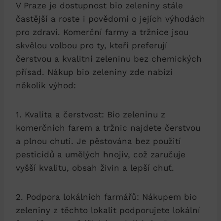
V Praze je dostupnost bio⁣ zeleniny stále
⁢častější a roste i povědomí ⁢o ⁤jejích výhodách
pro ⁤zdraví. Komerční farmy a tržnice jsou
⁤skvělou volbou pro ty, kteří preferují⁢
čerstvou a kvalitní zeleninu bez chemických
přísad. Nákup bio zeleniny zde nabízí
několik výhod:
1. Kvalita a čerstvost: Bio zeleninu​ z
komerčních farem a tržnic⁢ najdete čerstvou‍
a plnou chuti. Je ⁣pěstována bez použití
⁣pesticidů a umělých​ hnojiv, což zaručuje
vyšší kvalitu, obsah živin a lepší chuť.
2. Podpora lokálních farmářů: Nákupem ⁣bio
zeleniny z ‌těchto lokalit podporujete lokální