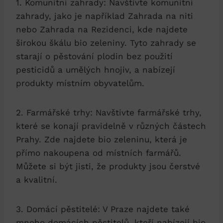
1. Komunitní zahrady: Navštivte komunitní
zahrady, jako je například Zahrada ‌na niti
nebo Zahrada na ⁣Rezidenci, kde najdete
širokou škálu bio ⁤zeleniny. Tyto zahrady se
‍starají o pěstování plodin bez ⁤použití⁢
pesticidů a umělých hnojiv, a​ nabízejí
produkty⁤ místním obyvatelům.
2. Farmářské trhy: Navštivte farmářské trhy,
které se konají pravidelně v⁢ různých částech
Prahy. Zde najdete bio zeleninu, která je
přímo nakoupena od místních farmářů.⁤
Můžete‍ si být jisti, že ​produkty jsou čerstvé
a‌ kvalitní.
3. Domácí pěstitelé: V Praze najdete ‌také
mnoho domácích pěstitelů, kteří nabízejí bio