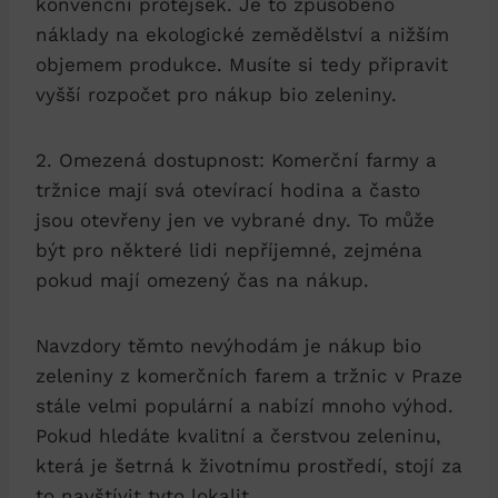
konvenční protějšek. Je to způsobeno
náklady na ekologické zemědělství ‍a nižším
‍objemem produkce. Musíte si ⁢tedy připravit
vyšší rozpočet pro nákup bio zeleniny.
2. ⁢Omezená dostupnost: Komerční farmy a
‌tržnice mají svá otevírací hodina a často⁤
jsou otevřeny jen⁢ ve vybrané dny. To může
být pro ‌některé lidi nepříjemné, zejména ​
pokud mají omezený čas na ⁤nákup.
Navzdory těmto nevýhodám je⁢ nákup bio⁤
zeleniny z komerčních farem a tržnic ​v Praze
stále velmi populární a nabízí mnoho výhod.
Pokud hledáte ⁣kvalitní a čerstvou zeleninu,
která je šetrná k životnímu prostředí, stojí za
to navštívit tyto lokalit.