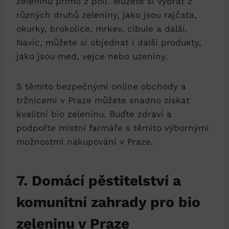
zeleninu přímo z⁤ polí.‍ Můžete‌ si ​vybrat z
různých druhů zeleniny, jako jsou rajčata,
okurky, brokolice, mrkev, cibule a⁢ další.
Navíc, můžete si objednat i další produkty,
jako jsou med, vejce⁤ nebo uzeniny.
S těmito bezpečnými‍ online obchody a
tržnicemi v Praze⁤ můžete ‍snadno⁣ získat
kvalitní⁢ bio zeleninu. Buďte ⁤zdraví a
podpořte⁣ místní farmáře ⁣s ‍těmito výbornými
možnostmi nakupování v Praze.
7.⁣ Domácí ⁣pěstitelství a
komunitní zahrady pro bio‌
zeleninu v Praze