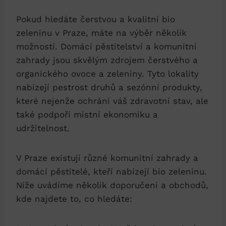
Pokud hledáte ‌čerstvou a kvalitní bio
zeleninu v ⁣Praze,⁣ máte ⁤na výběr ⁢několik
možností.‍ Domácí pěstitelství a komunitní
zahrady jsou skvělým zdrojem čerstvého a⁢
organického ovoce a zeleniny. Tyto ​lokality
nabízejí ‍pestrost druhů a⁢ sezónní produkty,
které nejenže ochrání váš⁤ zdravotní stav, ‌ale
také ⁤podpoří⁤ místní ekonomiku a
udržitelnost.
V Praze existují různé ⁤komunitní zahrady ⁣a
domácí pěstitelé, kteří nabízejí bio zeleninu.⁢
Níže uvádíme několik ‌doporučení a obchodů,
kde najdete to,‌ co hledáte: