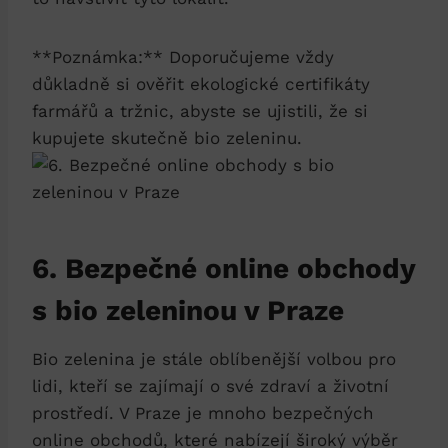
**Poznámka:** Doporučujeme vždy
důkladně si ověřit ekologické certifikáty
farmářů⁣ a tržnic,⁢ abyste se ujistili, že si
kupujete ‍skutečně bio‌ zeleninu.
6. Bezpečné online obchody
s bio ‍zeleninou v​ Praze
Bio zelenina‌ je stále oblíbenější volbou ⁣pro
⁣lidi, kteří se zajímají o své zdraví a⁢ životní
prostředí. V Praze je ⁢mnoho ‌bezpečných⁢
online obchodů, které nabízejí široký ​výběr ​