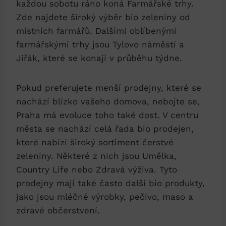
každou ‌sobotu ráno koná ⁣Farmářské trhy.
Zde najdete široký výběr‍ bio zeleniny od
místních farmářů. Dalšími oblíbenými
farmářskými trhy jsou Tylovo náměstí⁢ a
Jiřák, ⁣které se konají ‌v průběhu týdne.
Pokud preferujete ‌menší prodejny, které ​se
nachází blízko ⁣vašeho ⁢domova, nebojte se,
Praha má evoluce toho také dost. V ⁣centru
města se nachází celá‍ řada bio prodejen,⁤
které nabízí široký sortiment čerstvé
zeleniny. ‍Některé z nich jsou ​Umělka,
Country Life nebo Zdravá ⁤výživa. Tyto
‌prodejny‍ mají také​ často další‌ bio produkty,
jako jsou mléčné ​výrobky, pečivo, ⁤maso a
zdravé občerstvení.