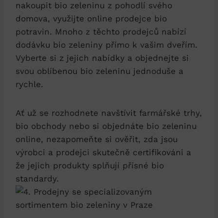
nakoupit bio zeleninu z pohodlí ⁣svého​
domova, využijte ⁢online prodejce bio
potravin. Mnoho z těchto​ prodejců nabízí
dodávku bio zeleniny⁤ přímo k vašim dveřím.
Vyberte si z jejich⁣ nabídky a objednejte si
svou oblíbenou bio zeleninu jednoduše ⁤a
rychle.
Ať už​ se⁣ rozhodnete ⁢navštívit farmářské trhy,
bio‍ obchody nebo ⁢si objednáte ​bio zeleninu
⁣online, nezapomeňte ⁤si ověřit, zda ‌jsou
výrobci ⁢a prodejci skutečně certifikováni a​
že jejich produkty splňují přísné bio
standardy.