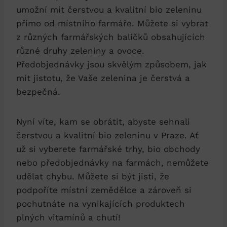
umožní mít‍ čerstvou a kvalitní bio zeleninu
přímo‍ od místního farmáře. Můžete si vybrat
⁢z ⁢různých ‍farmářských balíčků obsahujících
různé druhy zeleniny a ovoce.
Předobjednávky jsou skvělým způsobem, ⁢jak
mít jistotu, že Vaše zelenina je čerstvá a ​
bezpečná.
Nyní víte, kam se ​obrátit, abyste sehnali
čerstvou a kvalitní bio zeleninu ⁣v Praze. Ať
už si vyberete farmářské⁣ trhy, bio ⁤obchody
nebo předobjednávky na farmách, nemůžete
udělat chybu. Můžete si být jisti, že​
podpoříte místní zemědělce a zároveň si
pochutnáte na vynikajících produktech
plných vitamínů a ‍chutí!