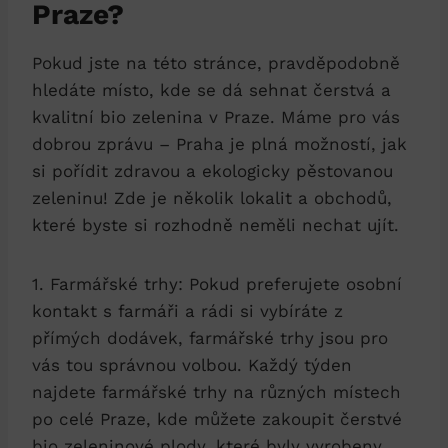
Praze?
Pokud ⁢jste ‌na této stránce, pravděpodobně
hledáte místo, kde se dá sehnat čerstvá a
kvalitní bio zelenina ‍v Praze. Máme pro‍ vás
dobrou ⁢zprávu – Praha je plná ⁤možností, jak
‌si ⁤pořídit zdravou a ekologicky pěstovanou
zeleninu! Zde je ⁤několik lokalit a obchodů,
které byste ‍si rozhodně neměli nechat ujít.
1. Farmářské trhy: ⁢Pokud preferujete osobní
kontakt s farmáři a rádi si vybíráte z
přímých dodávek, farmářské​ trhy jsou pro
vás tou‌ správnou ‍volbou. Každý týden
najdete farmářské ⁣trhy na⁣ různých místech
po celé Praze, kde můžete zakoupit čerstvé
bio zeleninové plody, které byly vyrobeny