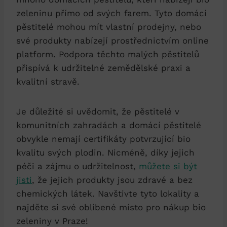
zeleninu‌ přímo ​od svých⁤ farem.⁢ Tyto domácí
pěstitelé mohou ​mít⁤ vlastní prodejny, nebo
své produkty nabízejí prostřednictvím online
platform. Podpora⁤ těchto‌ malých pěstitelů
přispívá k udržitelné zemědělské praxi a
kvalitní stravě.
Je důležité ⁤si uvědomit, že⁤ pěstitelé ⁢v
komunitních zahradách a domácí pěstitelé
obvykle nemají certifikáty potvrzující bio
kvalitu svých plodin. Nicméně, díky jejich
péči a zájmu o udržitelnost,
můžete si být
jisti
, ⁢že jejich⁢ produkty jsou zdravé a ⁤bez
chemických látek. Navštivte tyto ⁣lokality a
najděte si své oblíbené místo pro nákup bio
zeleniny ⁤v Praze!