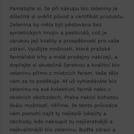
Pamatujte si,​ že ⁤při nákupu ​bio ⁣zeleniny je
důležité si ověřit původ a certifikát ⁢produktu.‍
Zelenina by měla být pěstována bez
syntetických hnojiv a pesticidů, což​ je
zárukou​ její kvality a prospěšnosti pro vaše
zdraví.⁤ Využijte⁣ možností,‍ které pražské
farmářské trhy ‌a malé prodejny⁢ nabízejí, a
dopřejte si skutečně‌ čerstvou a kvalitní bio
⁢zeleninu ​přímo ​z místních farem. ⁢Vaše‌ tělo
vám za to poděkuje. Ať už vyhledáváte bio
zeleninu na své kolektivní farmě ​nebo v
okolních obchodech, Praha nabízí bohatou
škálu možností. Věříme, že tento ⁤průvodce
vám pomohl najít ty nejlepší lokality a
obchody, kde ​nakoupit tu nejčerstvější a
nejkvalitnější ​bio zeleninu. Buďte zdraví a​