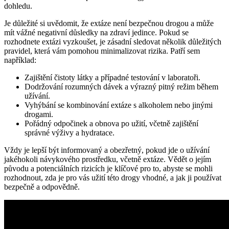
dohledu.
Je důležité si uvědomit, že extáze není bezpečnou drogou a může
mít vážné negativní důsledky na zdraví jedince. Pokud se
rozhodnete extázi vyzkoušet, je zásadní sledovat několik důležitých
pravidel, která vám pomohou minimalizovat rizika. Patří sem
například:
Zajištění čistoty látky a případné testování v laboratoři.
Dodržování rozumných dávek a výrazný pitný režim během
užívání.
Vyhýbání se kombinování extáze s alkoholem nebo jinými
drogami.
Pořádný odpočinek a obnova po užití, včetně zajištění
správné výživy a hydratace.
Vždy je lepší být informovaný a obezřetný, pokud jde o užívání
jakéhokoli návykového prostředku, včetně extáze. Vědět o jejím
původu a potenciálních rizicích je klíčové pro to, abyste se mohli
rozhodnout, zda je pro vás užití této drogy vhodné, a jak ji používat
bezpečně a odpovědně.