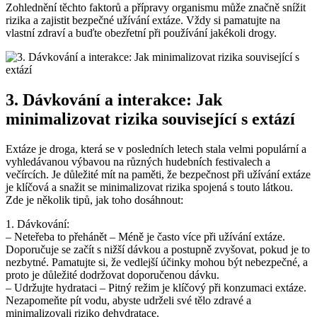
Zohlednění těchto faktorů a přípravy organismu může značně snížit
rizika a zajistit bezpečné užívání extáze. Vždy si pamatujte na
vlastní zdraví a buďte obezřetní při používání jakékoli drogy.
3. Dávkování a interakce: Jak
minimalizovat rizika související s extází
Extáze je droga, která se v posledních letech stala velmi populární a
vyhledávanou výbavou na různých hudebních festivalech a
večírcích. Je důležité mít na paměti, že bezpečnost při užívání extáze
je klíčová a snažit se minimalizovat rizika spojená s touto látkou.
Zde je několik tipů, jak toho dosáhnout:
1. Dávkování:
– Neteřeba to přehánět – Méně je často více při užívání extáze.
Doporučuje se začít s nižší dávkou a postupně zvyšovat, pokud je to
nezbytné. Pamatujte si, že vedlejší účinky mohou být nebezpečné, a
proto je důležité dodržovat doporučenou dávku.
– Udržujte hydrataci – Pitný režim je klíčový při konzumaci extáze.
Nezapomeňte pít vodu, abyste udrželi své tělo zdravé a
minimalizovali riziko dehydratace.