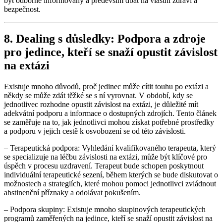
být odborně informovaný a především dbát na vlastní zdraví a
bezpečnost.
8. Dealing s důsledky: Podpora a zdroje
pro jedince, kteří se snaží opustit závislost
na extázi
Existuje mnoho důvodů, proč jedinec může cítit touhu po extázi a
někdy se může zdát těžké se s ní vyrovnat. V období, kdy se
jednotlivec rozhodne opustit závislost na extázi, je důležité mít
adekvátní podporu a informace o dostupných zdrojích. Tento článek
se zaměřuje na to, jak jednotlivci mohou získat potřebné prostředky
a podporu v jejich cestě k osvobození se od této závislosti.
– Terapeutická podpora: Vyhledání kvalifikovaného terapeuta, který
se specializuje na léčbu závislosti na extázi, může být klíčové pro
úspěch v procesu uzdravení. Terapeut bude schopen poskytnout
individuální terapeutické sezení, během kterých se bude diskutovat o
možnostech a strategiích, které mohou pomoci jednotlivci zvládnout
abstinenční příznaky a odolávat pokušením.
– Podpora skupiny: Existuje mnoho skupinových terapeutických
programů zaměřených na jedince, kteří se snaží opustit závislost na