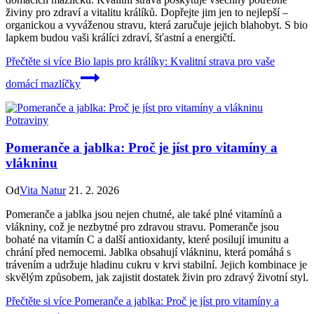
živiny pro zdraví a vitalitu králíků. Dopřejte jim jen to nejlepší –
organickou a vyváženou stravu, která zaručuje jejich blahobyt. S bio
lapkem budou vaši králíci zdraví, šťastní a energičtí.
Přečtěte si více
Bio lapis pro králíky: Kvalitní strava pro vaše
domácí mazlíčky
Potraviny
Pomeranče a jablka: Proč je jíst pro vitamíny a
vlákninu
Od
Vita Natur
21. 2. 2026
Pomeranče a jablka jsou nejen chutné, ale také plné vitamínů a
vlákniny, což je nezbytné pro zdravou stravu. Pomeranče jsou
bohaté na vitamín C a další antioxidanty, které posilují imunitu a
chrání před nemocemi. Jablka obsahují vlákninu, která pomáhá s
trávením a udržuje hladinu cukru v krvi stabilní. Jejich kombinace je
skvělým způsobem, jak zajistit dostatek živin pro zdravý životní styl.
Přečtěte si více
Pomeranče a jablka: Proč je jíst pro vitamíny a