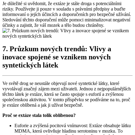
Je důležité si uvědomit, že extáze je stále droga s potenciálními
riziky. Používejte ji pouze v souladu s právními předpisy a buďte
informovaní o jejích účincích a doporučeních pro bezpečné užívání.
Sledování těchto doporučení může pomoci minimalizovat negativní
účinky a zajistit, že váš mozek a tělo budou chráněny.
7. Průzkum nových trendů: Vlivy a
inovace spojené se vznikem nových
syntetických látek
Ve světě drog se neustále objevují nové syntetické látky, které
vyvolávají značný zájem mezi uživateli. Jednou z nejpopulárnějších
těchto látek je extáze, která se často spojuje s euforií a zvýšenou
společenskou aktivitou. V tomto příspěvku se podíváme na to, proč
je extáze oblíbená a jak ji užívat bezpečně.
Proč se extáze stala tolik oblíbenou?
Euforie a zvýšená pocitová vnímavost: Extáze obsahuje látku
MDMA, která ovlivňuje hladinu serotoninu v mozku. To