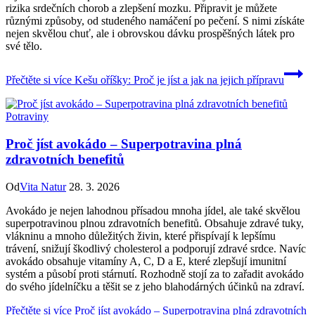
rizika srdečních chorob a zlepšení mozku. Připravit je můžete
různými způsoby, od studeného namáčení po pečení. S nimi získáte
nejen skvělou chuť, ale i obrovskou dávku prospěšných látek pro
své tělo.
Přečtěte si více
Kešu oříšky: Proč je jíst a jak na jejich přípravu
Potraviny
Proč jíst avokádo – Superpotravina plná
zdravotních benefitů
Od
Vita Natur
28. 3. 2026
Avokádo je nejen lahodnou přísadou mnoha jídel, ale také skvělou
superpotravinou plnou zdravotních benefitů. Obsahuje zdravé tuky,
vlákninu a mnoho důležitých živin, které přispívají k lepšímu
trávení, snižují škodlivý cholesterol a podporují zdravé srdce. Navíc
avokádo obsahuje vitamíny A, C, D a E, které zlepšují imunitní
systém a působí proti stárnutí. Rozhodně stojí za to zařadit avokádo
do svého jídelníčku a těšit se z jeho blahodárných účinků na zdraví.
Přečtěte si více
Proč jíst avokádo – Superpotravina plná zdravotních