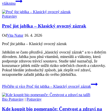
vlákninu
Potraviny
Proč jíst jablka – Klasický ovocný zázrak
Od
Vita Natur
16. 4. 2026
Proč jíst jablka – Klasický ovocný zázrak
Jablkům se často přezdívá „klasický ovocný zázrak“ a to s dobrým
důvodem. Jablka jsou plná vitamínů, minerálů a vlákniny, která
podporuje zdravou trávicí soustavu. Studie také naznačují, že
konzumace jablek může snížit riziko srdečních chorob a cukrovky.
Pokud hledáte jednoduchý způsob, jak zlepšit své zdraví,
nezapomeňte zařadit jablka do svého jídelníčku.
Přečtěte si více
Proč jíst jablka – Klasický ovocný zázrak
Bio Potraviny
|
Potraviny
Kde koupit bio pomeranče: Čerstvost a zdraví na