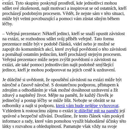
extázi. Tyto skupiny poskytují prostředí, kde jednotlivci mohou
sdílet své zkušenosti, najít motivaci a inspirovat se od ostatních, kteří
procházejí podobným procesem. Vědět, že nejste sám v této situaci,
může být velmi povzbuzující a pomoci vám zůstat silným během
léčby.
– Veřejná prezentace: Někteří jedinci, kteří se snaží opustit závislost
na extázi, se rozhodnou sdílet svůj příběh veřejně. Tato forma
prezentace může být v podobě článků, videí nebo je možné se
zapojit do komunitních akcí, které zvyšují povědomí o této závislosti
a pomáhají ostatním jedincům, kteří procházejí stejným procesem.
Veřejná prezentace může nejen zvýšit povědomí o závislosti na
extázi, ale také pomoci jednotlivcům najít podobně smýšlející
jedince, kteří je mohou podporovat na jejich cestě k uzdravení.
Je důležité si uvědomit, že opouštění závislosti na extázi může být
náročné a časově náročné. S dostatečnou podporou, přístupem k
zdrojům a odhodláním je však možné dosáhnout uzdravení a žít
zdravý a naplněný život. Mějte na paměti, že každý člověk je
jedinečný a postup léčby se může lišit. Nebojte se obrátit se na
odborníky a najít si podporu,
která vám bude nejlépe vyhovovat
.
Vzhledem k rostoucímu zájmu o extázi
je důležité mít na paměti
její
správné a bezpečné užívání. Doufáme, že tento článek vám poskytl
informace a rady, které vám pomohou využít blahodárné účinky této
látky s rozvahou a ohleduplností. Pamatujte však vždy na svoje