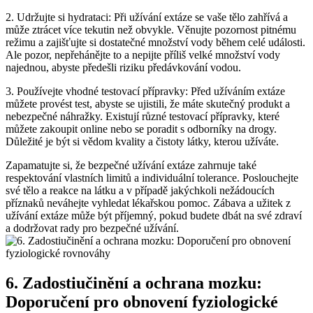
2. Udržujte si hydrataci: Při užívání extáze se vaše tělo zahřívá a
může ztrácet více tekutin než obvykle. Věnujte pozornost pitnému
režimu a zajišťujte si dostatečné množství vody během celé události.
Ale pozor, nepřehánějte to a nepijte příliš velké množství vody
najednou, abyste předešli riziku předávkování vodou.
3. Používejte vhodné testovací přípravky: Před užíváním extáze
můžete provést test, abyste se ujistili, že máte skutečný produkt a
nebezpečné náhražky. Existují různé testovací přípravky, které
můžete zakoupit online nebo se poradit s odborníky na drogy.
Důležité je být si vědom kvality a čistoty látky, kterou užíváte.
Zapamatujte si, že bezpečné užívání extáze zahrnuje také
respektování vlastních limitů a individuální tolerance. Poslouchejte
své tělo a reakce na látku a v případě jakýchkoli nežádoucích
příznaků neváhejte vyhledat lékařskou pomoc. Zábava a užitek z
užívání extáze může být příjemný, pokud budete dbát na své zdraví
a dodržovat rady pro bezpečné užívání.
6. Zadostiučinění a ochrana mozku:
Doporučení pro obnovení fyziologické