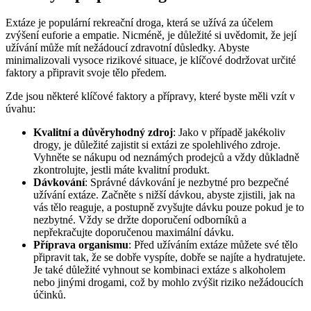
Extáze je populární rekreační droga, která se užívá za účelem
zvýšení euforie a empatie. Nicméně, je důležité si uvědomit, že její
užívání může mít nežádoucí zdravotní důsledky. Abyste
minimalizovali vysoce rizikové situace, je klíčové dodržovat určité
faktory a připravit svoje tělo předem.
Zde jsou některé klíčové faktory a přípravy, které byste měli vzít v
úvahu:
Kvalitní a důvěryhodný zdroj
: Jako v případě jakékoliv
drogy, je důležité zajistit si extázi ze spolehlivého zdroje.
Vyhněte se nákupu od neznámých prodejců a vždy důkladně
zkontrolujte, jestli máte kvalitní produkt.
Dávkování
: Správné dávkování je nezbytné pro bezpečné
užívání extáze. Začněte s nižší dávkou, abyste zjistili, jak na
vás tělo reaguje, a postupně zvyšujte dávku pouze pokud je to
nezbytné. Vždy se držte doporučení odborníků a
nepřekračujte doporučenou maximální dávku.
Příprava organismu
: Před užíváním extáze můžete své tělo
připravit tak, že se dobře vyspíte, dobře se najíte a hydratujete.
Je také důležité vyhnout se kombinaci extáze s alkoholem
nebo jinými drogami, což by mohlo zvýšit riziko nežádoucích
účinků.