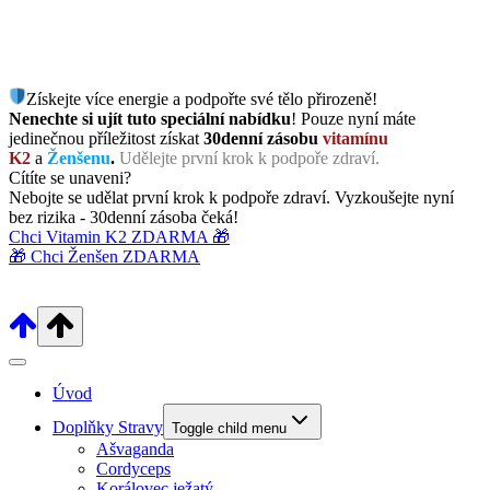
Získejte více energie a podpořte své tělo přirozeně!
Nenechte si ujít tuto speciální nabídku
! Pouze nyní máte
jedinečnou příležitost získat
30denní zásobu
vitamínu
K2
a
Ženšenu
.
Udělejte první krok k podpoře zdraví.
Cítíte se unaveni?
Nebojte se udělat první krok k podpoře zdraví. Vyzkoušejte nyní
bez rizika - 30denní zásoba čeká!
Chci Vitamin K2 ZDARMA 🎁
🎁 Chci Ženšen ZDARMA
Úvod
Doplňky Stravy
Toggle child menu
Ašvaganda
Cordyceps
Korálovec ježatý