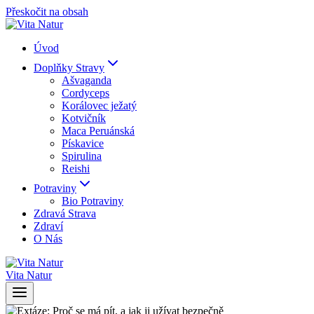
Přeskočit na obsah
Úvod
Doplňky Stravy
Ašvaganda
Cordyceps
Korálovec ježatý
Kotvičník
Maca Peruánská
Pískavice
Spirulina
Reishi
Potraviny
Bio Potraviny
Zdravá Strava
Zdraví
O Nás
Vita Natur