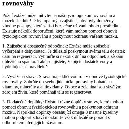
rovnováhy
Požití extáze může mít vliv na naši fyziologickou rovnováhu a
mozek. Je důležité být opatrný a zajistit si, aby byly dodrženy
vhodné postupy, které zajistí bezpečné užívání tohoto prostředku.
Existuje několik doporučení, která vám mohou pomoci obnovit
fyziologickou rovnováhu a poskytnout ochranu vašemu mozku.
1. Zajistěte si dostatečný odpočinek: Extáze může způsobit
vyčerpání a dehydrataci. Je důležité poskytnout svému tělu dostatek
času na regeneraci. Vyhraďte si několik dní na odpočinek a získání
důležitého spánku. Také se ujistěte, že pijete dostatek vody a
hydratujete se pravidelně.
2. Vyvážená strava: Strava hraje klíčovou roli v obnově fyziologické
rovnováhy. Zahrňte do svého jídelníčku potraviny bohaté na
vitamíny, minerály a antioxidanty. Ovoce a zelenina jsou skvělým
zdrojem živin, které pomáhají tělu se regenerovat.
3. Dodatečné doplňky: Existují různé doplňky stravy, které mohou
pomoci obnovit fyziologickou rovnováhu a poskytnout ochranu
mozku. Například doplňky obsahující omega-3 mastné kyseliny
mohou podpořit zdraví mozku. Je však důležité se poradit s
odborníkem před jejich užíváním.