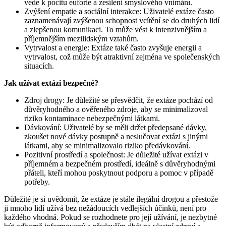
vede k pocitu euforie a zesílení smyslového vnímání.
Zvýšení empatie a sociální interakce: Uživatelé extáze často
zaznamenávají zvýšenou schopnost vcítění se do druhých lidí
a zlepšenou komunikaci. To může vést k intenzivnějším a
příjemnějším mezilidským vztahům.
Vytrvalost a energie: Extáze také často zvyšuje energii a
vytrvalost, což může být atraktivní zejména ve společenských
situacích.
Jak užívat extázi bezpečně?
Zdroj drogy: Je důležité se přesvědčit, že extáze pochází od
důvěryhodného a ověřeného zdroje, aby se minimalizoval
riziko kontaminace nebezpečnými látkami.
Dávkování: Uživatelé by se měli držet předepsané dávky,
zkoušet nové dávky postupně a neslučovat extázi s jinými
látkami, aby se minimalizovalo riziko předávkování.
Pozitivní prostředí a společnost: Je důležité užívat extázi v
příjemném a bezpečném prostředí, ideálně s důvěryhodnými
přáteli, kteří mohou poskytnout podporu a pomoc v případě
potřeby.
Důležité je si uvědomit, že extáze je stále ilegální drogou a přestože
ji mnoho lidí užívá bez nežádoucích vedlejších účinků, není pro
každého vhodná. Pokud se rozhodnete pro její užívání, je nezbytné