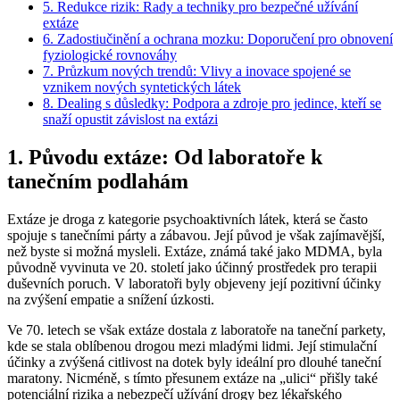
5. Redukce rizik: Rady a techniky pro bezpečné užívání
extáze
6. Zadostiučinění a ochrana mozku: Doporučení pro obnovení
fyziologické rovnováhy
7. Průzkum nových trendů: Vlivy a inovace spojené se
vznikem nových syntetických látek
8. Dealing s důsledky: Podpora a zdroje pro jedince, kteří se
snaží opustit závislost na extázi
1. Původu extáze: Od laboratoře k
tanečním podlahám
Extáze je droga z kategorie psychoaktivních látek, která se často
spojuje s tanečními párty a zábavou. Její původ je však zajímavější,
než byste si možná mysleli. Extáze, známá také jako MDMA, byla
původně vyvinuta ve 20. století jako účinný prostředek pro terapii
duševních poruch. V laboratoři byly objeveny její pozitivní účinky
na zvýšení empatie a snížení úzkosti.
Ve 70. letech se však extáze dostala z laboratoře na taneční parkety,
kde se stala oblíbenou drogou mezi mladými lidmi. Její stimulační
účinky a zvýšená citlivost na dotek byly ideální pro dlouhé taneční
maratony. Nicméně, s tímto přesunem extáze na „ulici“ přišly také
potenciální rizika a nebezpečí užívání drogy bez lékařského