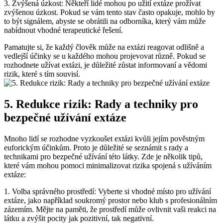
3. Zvýšená úzkost: Někteří lidé mohou po užití extáze prožívat
zvýšenou úzkost. Pokud se vám tento stav často opakuje, mohlo by
to být signálem, abyste se obrátili na odborníka, který vám může
nabídnout vhodné terapeutické řešení.
Pamatujte si, že každý člověk může na extázi reagovat odlišně a
vedlejší účinky se u každého mohou projevovat různě. Pokud se
rozhodnete užívat extázi, je důležité zůstat informovaní a vědomi
rizik, které s tím souvisí.
5. Redukce rizik: Rady a techniky pro
bezpečné užívání extáze
Mnoho lidí se rozhodne vyzkoušet extázi kvůli jejím pověstným
euforickým účinkům. Proto je důležité se seznámit s rady a
technikami pro bezpečné užívání této látky. Zde je několik tipů,
které vám mohou pomoci minimalizovat rizika spojená s užíváním
extáze:
1. Volba správného prostředí: Vyberte si vhodné místo pro užívání
extáze, jako například soukromý prostor nebo klub s profesionálním
zázemím. Mějte na paměti, že prostředí může ovlivnit vaši reakci na
látku a zvýšit pocity jak pozitivní, tak negativní.