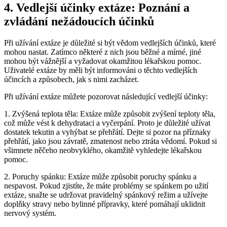
4. Vedlejší účinky extáze: Poznání a
zvládání nežádoucích účinků
Při užívání extáze je důležité si být vědom vedlejších účinků, které
mohou nastat. Zatímco některé z nich jsou běžné a mírné, jiné
mohou být vážnější a vyžadovat okamžitou lékařskou pomoc.
Uživatelé extáze by měli být informováni o těchto vedlejších
účincích a způsobech, jak s nimi zacházet.
Při užívání extáze můžete pozorovat následující vedlejší účinky:
1. Zvýšená teplota těla: Extáze může způsobit zvýšení teploty těla,
což může vést k dehydrataci a vyčerpání. Proto je důležité užívat
dostatek tekutin a vyhýbat se přehřátí. Dejte si pozor na příznaky
přehřátí, jako jsou závratě, zmatenost nebo ztráta vědomí. Pokud si
všimnete něčeho neobvyklého, okamžitě vyhledejte lékařskou
pomoc.
2. Poruchy spánku: Extáze může způsobit poruchy spánku a
nespavost. Pokud zjistíte, že máte problémy se spánkem po užití
extáze, snažte se udržovat pravidelný spánkový režim a užívejte
doplňky stravy nebo bylinné přípravky, které pomáhají uklidnit
nervový systém.