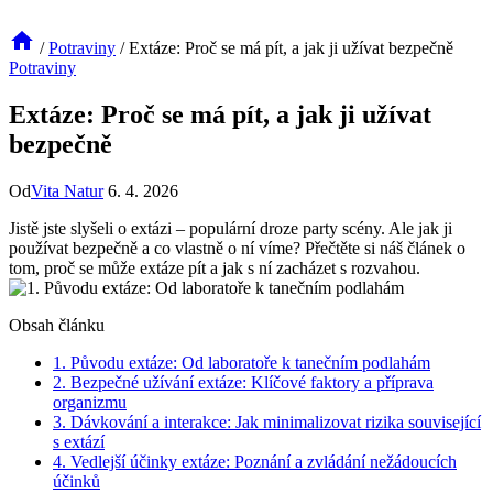
/
Potraviny
/
Extáze: Proč se má pít, a jak ji užívat bezpečně
Potraviny
Extáze: Proč se má pít, a jak ji užívat
bezpečně
Od
Vita Natur
6. 4. 2026
Jistě jste slyšeli o extázi – populární droze party scény. Ale jak ji
používat bezpečně a co vlastně o ní víme? Přečtěte si náš článek o
tom, proč se může extáze pít a jak s ní zacházet s rozvahou.
Obsah článku
1. Původu extáze: Od laboratoře k tanečním podlahám
2. Bezpečné užívání extáze: Klíčové faktory a příprava
organizmu
3. Dávkování a interakce: Jak minimalizovat rizika související
s extází
4. Vedlejší účinky extáze: Poznání a zvládání nežádoucích
účinků