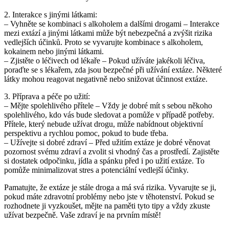
2. Interakce s jinými látkami:
– Vyhněte se kombinaci s alkoholem a dalšími drogami – Interakce
mezi extází a jinými látkami může být nebezpečná a zvýšit rizika
vedlejších účinků. Proto se vyvarujte kombinace s alkoholem,
kokainem nebo jinými látkami.
– Zjistěte o léčivech od lékaře – Pokud užíváte jakékoli léčiva,
poraďte se s lékařem, zda jsou bezpečné při užívání extáze. Některé
látky mohou reagovat negativně nebo snižovat účinnost extáze.
3. Příprava a péče po užití:
– Mějte spolehlivého přítele – Vždy je dobré mít s sebou někoho
spolehlivého, kdo vás bude sledovat a pomůže v případě potřeby.
Přítele, který nebude užívat drogu, může nabídnout objektivní
perspektivu a rychlou pomoc, pokud to bude třeba.
– Užívejte si dobré zdraví – Před užitím extáze je dobré věnovat
pozornost svému zdraví a zvolit si vhodný čas a prostředí. Zajistěte
si dostatek odpočinku, jídla a spánku před i po užití extáze. To
pomůže minimalizovat stres a potenciální vedlejší účinky.
Pamatujte, že extáze je stále droga a má svá rizika. Vyvarujte se ji,
pokud máte zdravotní problémy nebo jste v těhotenství. Pokud se
rozhodnete ji vyzkoušet, mějte na paměti tyto tipy a vždy zkuste
užívat bezpečně. Vaše zdraví je na prvním místě!