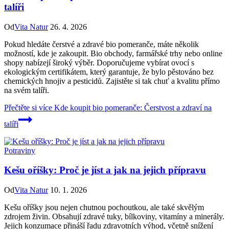
talíři
Od
Vita Natur
26. 4. 2026
Pokud hledáte čerstvé a zdravé bio pomeranče, máte několik
možností, kde je zakoupit. Bio obchody, farmářské trhy nebo online
shopy nabízejí široký výběr. Doporučujeme vybírat ovocí s
ekologickým certifikátem, který garantuje, že bylo pěstováno bez
chemických hnojiv a pesticidů. Zajistěte si tak chuť a kvalitu přímo
na svém talíři.
Přečtěte si více
Kde koupit bio pomeranče: Čerstvost a zdraví na
talíři
Potraviny
Kešu oříšky: Proč je jíst a jak na jejich přípravu
Od
Vita Natur
10. 1. 2026
Kešu oříšky jsou nejen chutnou pochoutkou, ale také skvělým
zdrojem živin. Obsahují zdravé tuky, bílkoviny, vitamíny a minerály.
Jejich konzumace přináší řadu zdravotních výhod, včetně snížení