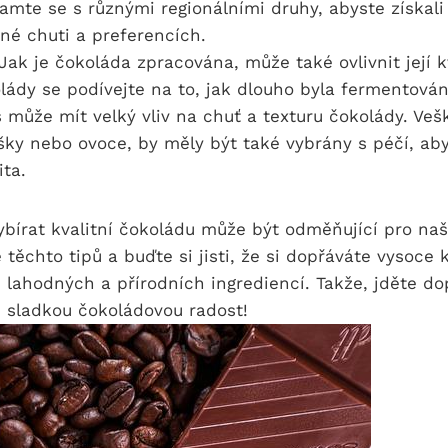
mte se s různými regionálními druhy, abyste získali
ené chuti a preferencích.
Jak je čokoláda zpracována, může také ovlivnit její kv
olády se podívejte na to, jak dlouho byla fermentová
 může mít velký vliv na chuť a texturu čokolády. Veš
íšky nebo ovoce, by měly být také vybrány s péčí, ab
ita.
ybírat kvalitní čokoládu může být odměňující pro na
e těchto tipů a buďte si jisti, že si dopřáváte vysoce k
lahodných a přírodních ingrediencí. Takže, jděte do
u sladkou čokoládovou radost!