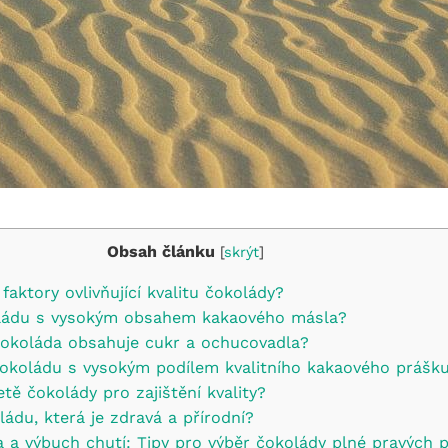
Obsah článku
[
skrýt
]
 faktory ovlivňující kvalitu čokolády?
oládu s vysokým obsahem kakaového másla?
a čokoláda obsahuje cukr a ochucovadla?
okoládu s vysokým podílem kvalitního kakaového prášk
etě čokolády pro zajištění kvality?
ládu, která je zdravá a přírodní?
a a výbuch chutí: Tipy pro výběr čokolády plné pravých p