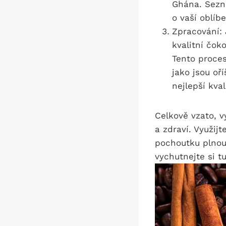
Ghána. Sezna
o vaší oblíb
Zpracování: 
kvalitní čok
Tento proces
jako jsou oř
nejlepší kval
Celkově vzato, v
a zdraví. Využijt
pochoutku plnou 
vychutnejte si t