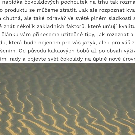
e nabídka čokoládových pochoutek na trhu tak rozman
 produktu se můžeme ztratit. Jak ale rozpoznat kval
n chutná, ale také zdravá? Ve světě plném sladkostí
é znát několik základních faktorů, které určují kvalit
 článku vám přineseme užitečné tipy, jak rozeznat a 
u, která bude nejenom pro váš jazyk, ale i pro váš z
ěšením. Od původu kakaových bobů až po obsah výži
šimi rady a objevte svět čokolády na úplně nové úrovn