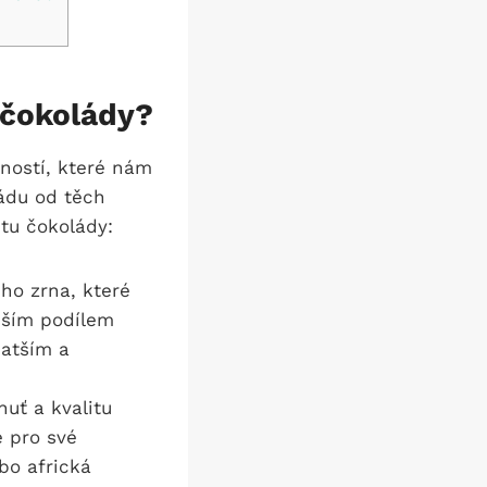
u čokolády?
ností, které nám
ládu od těch
itu čokolády:
ho zrna, které
yšším podílem
hatším a
uť a kvalitu
é pro své
bo africká