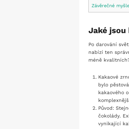
Závěrečné myšl
Jaké jsou 
Po darování svě
nabízí ten správ
méně kvalitních?
Kakaové zrno
bylo pěstová
kakaového o
komplexnějš
Původ: Stejn
čokolády. Ex
vynikající k