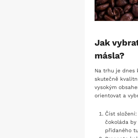
Jak vybra
másla?
Na trhu je dnes 
skutečně kvalitn
vysokým obsahem
orientovat a vyb
Číst složení
čokoláda by
přidaného tu