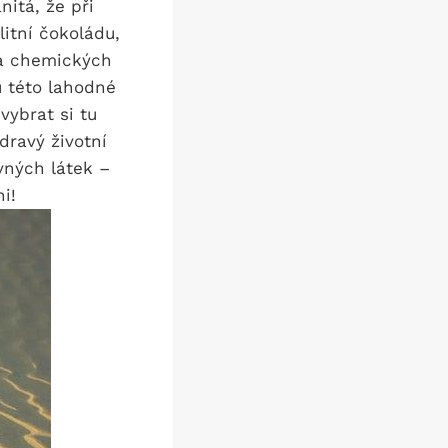
itá, že při
itní čokoládu,
 a chemických
u této lahodné
vybrat si tu
dravý životní
vných látek –
i!