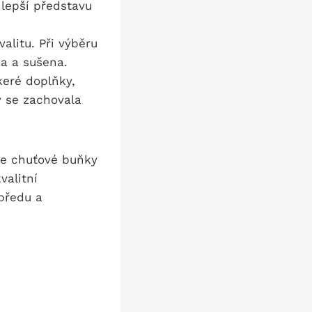
 lepší představu
alitu. Při výběru
na a sušena.
keré doplňky,
y se zachovala
še chuťové buňky
valitní
předu a