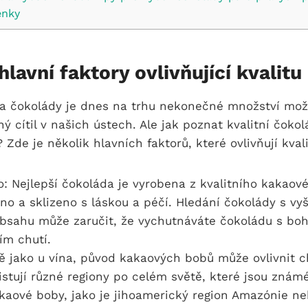
enky
hlavní faktory ovlivňující kvalit
ta čokolády je dnes na trhu nekonečné množství mož
ný cítil v našich ústech. Ale jak poznat kvalitní čoko
 Zde je několik hlavních faktorů, které ovlivňují kval
: Nejlepší čokoláda je vyrobena z kvalitního kakaové
no a sklizeno s láskou a péčí. Hledání čokolády s v
bsahu může zaručit, že vychutnáváte čokoládu s bo
ím chutí.
ě jako u vína, původ kakaových bobů může ovlivnit ch
istují různé regiony po celém světě, které jsou znám
akaové boby, jako je jihoamerický region Amazónie ne