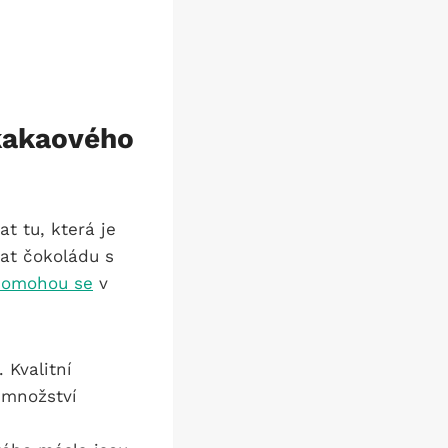
kakaového
t tu, která je
rat čokoládu s
pomohou se
v
 Kvalitní
 množství