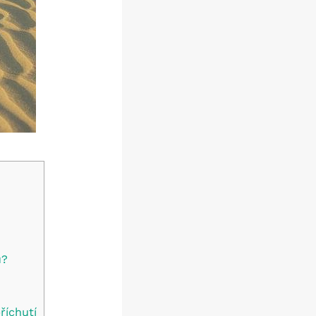
u?
říchutí