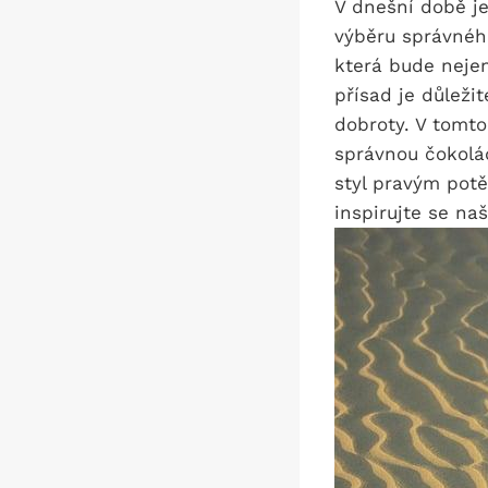
V dnešní době j
výběru správného
která bude neje
přísad je důležit
dobroty. V tomto
správnou čokolád
styl pravým pot
inspirujte se na