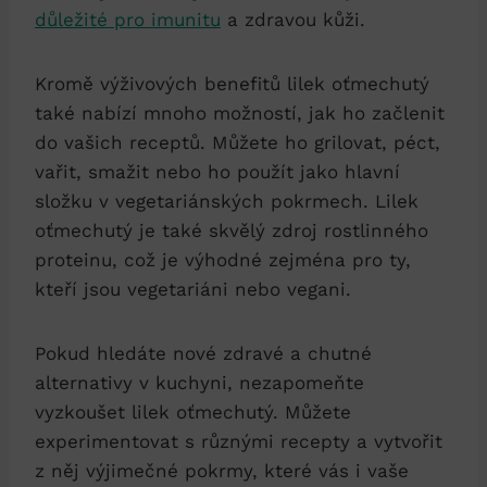
důležité pro imunitu
a zdravou kůži.
Kromě výživových benefitů lilek oťmechutý
také nabízí mnoho možností, jak ho začlenit
do vašich receptů. Můžete ho grilovat, péct,
vařit, smažit nebo ho použít jako hlavní
složku v vegetariánských pokrmech. Lilek
oťmechutý je také skvělý zdroj rostlinného
proteinu, což je výhodné zejména pro ty,
kteří jsou vegetariáni nebo vegani.
Pokud hledáte nové zdravé a chutné
alternativy v kuchyni, nezapomeňte
vyzkoušet lilek oťmechutý. Můžete
experimentovat s různými recepty a vytvořit
z něj výjimečné pokrmy, které vás i vaše