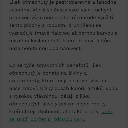
Lilek oťmechutý je pestrobarevná a lahodná
zelenina, která se často využívá v kuchyni
pro svou výraznou chuť a různorodé využití.
Tento plodný a robustní druh lileku se
vyznačuje tmavě fialovou až černou barvou a
mírně nakyslou chutí, která dodává jídlům
nezaměnitelnou podmanivost.
Co se týče zdravotních benefotů, lilek
oťmechutý je bohatý na živiny a
antioxidanty, které mají pozitivní vliv na
naše zdraví. Nízký obsah kalorií a tuků, spolu
s vysokou vlákninou, dělají z lilků
oťmechutých skvělý pokrm nejen pro ty,
kteří chtějí zhubnout, ale také pro ty,
kteří
se snaží udržet si zdravou váhu
.