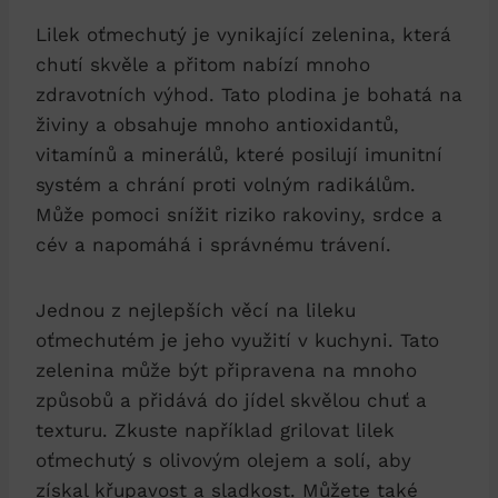
Lilek oťmechutý je vynikající zelenina, která
chutí skvěle a přitom nabízí mnoho
zdravotních výhod. Tato plodina je bohatá na
živiny a obsahuje mnoho antioxidantů,
vitamínů a minerálů, které posilují imunitní
systém a chrání proti volným radikálům.
Může pomoci snížit riziko rakoviny, srdce a
cév a napomáhá i správnému trávení.
Jednou z nejlepších věcí na lileku
oťmechutém je jeho využití v kuchyni. Tato
zelenina může být připravena na mnoho
způsobů a přidává do jídel skvělou chuť a
texturu. Zkuste například grilovat lilek
oťmechutý s olivovým olejem a solí, aby
získal křupavost a sladkost. Můžete také