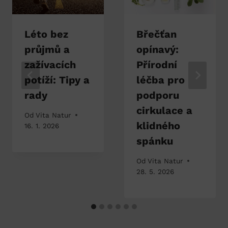
Léto bez
Břečťan
průjmů a
opínavý:
zažívacích
Přírodní
potíží: Tipy a
léčba pro
rady
podporu
cirkulace a
Od
Vita Natur
klidného
16. 1. 2026
spánku
Od
Vita Natur
28. 5. 2026