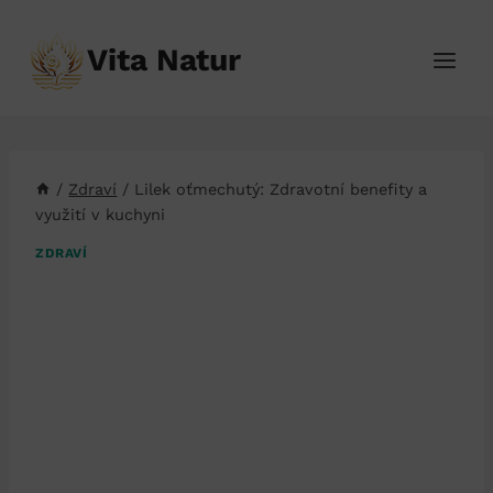
Přeskočit
na
Vita Natur
obsah
/
Zdraví
/
Lilek oťmechutý: Zdravotní benefity a
využití v kuchyni
ZDRAVÍ