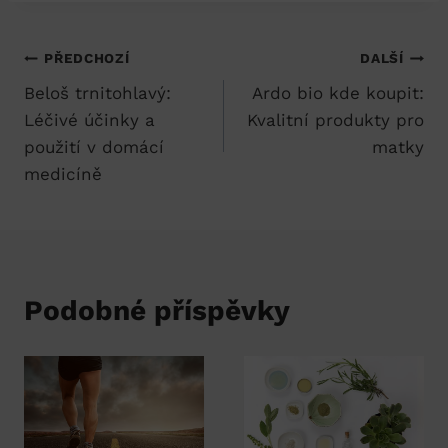
Navigace
PŘEDCHOZÍ
DALŠÍ
Beloš trnitohlavý:
Ardo bio kde koupit:
pro
Léčivé účinky a
Kvalitní produkty pro
příspěvek
použití v domácí
matky
medicíně
Podobné příspěvky