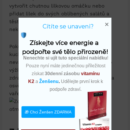
vytvořit chutnou lilkovou omáčku nebo
přidat lilek do svých oblíbených salátů a
těstovinových jídel. Možnosti jsou téměř
Cítíte se unaveni?
nekonečné!
Získejte více energie a 
Pokud hledáte způsob, jak přidat do své
podpořte své tělo přirozeně!
kuchyně novou a zdravou ingredienci,
Nenechte si ujít tuto speciální nabídku
!
neváhejte vyzkoušet lilek oťmechutý. Tato
Pouze nyní máte jedinečnou příležitost
výživná zelenina je nejen skvělá pro vaše
získat
30denní zásobu
vitamínu
zdraví, ale také přináší do jídel lahodnou a
K2
a
Ženšenu
.
Udělejte první krok k
osvěžující chuť. Zkuste si s ní pohrát ve
podpoře zdraví.
vaření a objevte nové chuťové zážitky!
🎁 Chci Ženšen ZDARMA