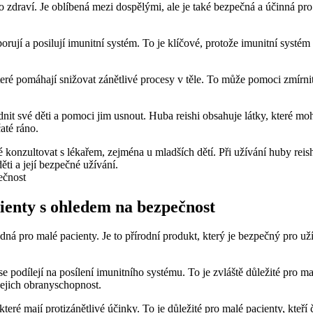
zdraví. Je oblíbená mezi dospělými, ale je také bezpečná a účinná pro
orují a posilují imunitní systém. To je klíčové, protože imunitní systém
eré pomáhají snižovat zánětlivé procesy v těle. To může pomoci zmírnit 
dnit své děti a pomoci jim usnout. Huba reishi obsahuje látky, které 
até ráno.
é konzultovat s lékařem, zejména u mladších dětí. Při užívání huby rei
ěti a její bezpečné užívání.
cienty s ohledem na bezpečnost
ná pro malé pacienty. Je to přírodní produkt, který je bezpečný pro uží
 podílejí na posílení imunitního systému. To je zvláště důležité pro ma
jejich obranyschopnost.
které mají protizánětlivé účinky. To je důležité pro malé pacienty, kteří