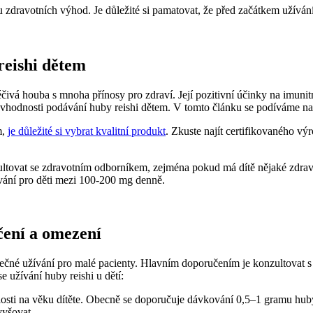
 zdravotních výhod. Je důležité si pamatovat, že před začátkem užívání
 reishi dětem
léčivá houba s mnoha přínosy pro zdraví. Její pozitivní účinky na imuni
vhodnosti podávání huby reishi dětem. V tomto článku se podíváme na
m,
je důležité si vybrat kvalitní produkt
. Zkuste najít certifikovaného vý
ultovat se zdravotním odborníkem, zejména pokud má dítě nějaké zdrav
ování pro děti mezi 100-200 mg denně.
čení a omezení
bezpečné užívání pro malé pacienty. Hlavním doporučením je konzultova
 užívání huby reishi u dětí:
slosti na věku dítěte. Obecně se doporučuje dávkování 0,5–1 gramu hub
vyšovat.