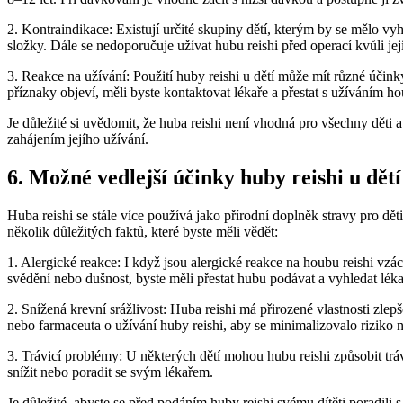
2. Kontraindikace: Existují určité skupiny dětí, kterým by se mělo vyh
složky. Dále se nedoporučuje užívat hubu reishi před operací kvůli
3. Reakce na užívání: Použití huby reishi u dětí může mít různé účin
příznaky objeví, měli byste kontaktovat lékaře a přestat s užíváním ho
Je důležité si uvědomit, že huba reishi není vhodná pro všechny děti
zahájením jejího užívání.
6. Možné vedlejší účinky huby reishi u dětí
Huba reishi se stále více používá jako přírodní doplněk stravy pro dě
několik důležitých faktů, které byste měli vědět:
1. Alergické reakce: I když jsou alergické reakce na houbu reishi vzác
svědění nebo dušnost, byste měli přestat hubu podávat a vyhledat lé
2. Snížená krevní srážlivost: Huba reishi má přirozené vlastnosti zlep
nebo farmaceuta o užívání huby reishi, aby se minimalizovalo riziko 
3. Trávicí problémy: U některých dětí mohou hubu reishi způsobit trá
snížit nebo poradit se svým lékařem.
Je důležité, abyste se před podáním huby reishi svému dítěti poradili 