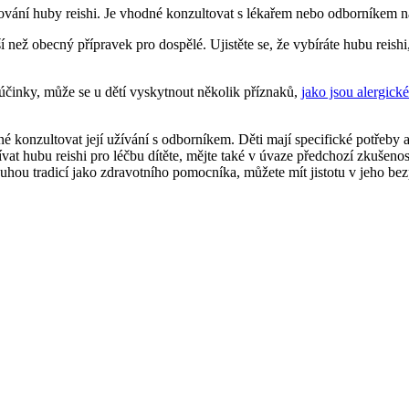
vání huby reishi. Je vhodné konzultovat s lékařem nebo odborníkem na 
í než obecný přípravek pro dospělé. Ujistěte se, že vybíráte hubu reishi
 účinky, může se u dětí vyskytnout několik příznaků,
jako jsou alergick
tné konzultovat její užívání s odborníkem. Děti mají specifické potřeb
vat hubu reishi pro léčbu dítěte, mějte také v úvaze předchozí zkušeno
louhou tradicí jako zdravotního pomocníka, můžete mít jistotu v jeho bez