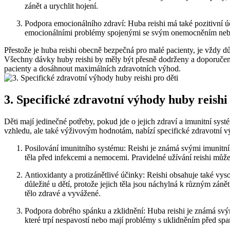
zánět a urychlit hojení.
Podpora emocionálního zdraví: Huba reishi má také pozitivní úči
emocionálními problémy spojenými se svým onemocněním neb
Přestože je huba reishi obecně bezpečná pro malé pacienty, je vždy dů
Všechny dávky huby reishi by měly být přesně dodrženy a doporučení 
pacienty a dosáhnout maximálních zdravotních výhod.
3. Specifické zdravotní výhody huby reishi
Děti mají jedinečné potřeby, pokud jde o jejich zdraví a imunitní sys
vzhledu, ale také výživovým hodnotám, nabízí specifické zdravotní 
Posilování imunitního systému: Reishi je známá svými imunitním
těla před infekcemi a nemocemi. Pravidelné užívání reishi může 
Antioxidanty a protizánětlivé účinky: Reishi obsahuje také vys
důležité u dětí, protože jejich těla jsou náchylná k různým zá
tělo zdravé a vyvážené.
Podpora dobrého spánku a zklidnění: Huba reishi je známá svými
které trpí nespavostí nebo mají problémy s uklidněním před sp