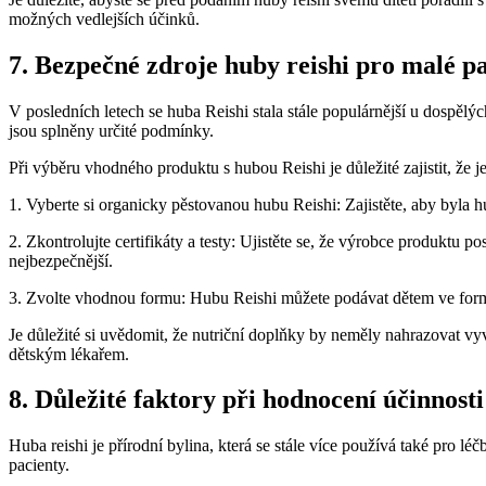
možných vedlejších účinků.
7. Bezpečné zdroje huby reishi pro malé pa
V posledních letech se huba Reishi stala stále populárnější u dospě
jsou splněny určité podmínky.
Při výběru vhodného produktu s hubou Reishi je důležité zajistit, že
1. Vyberte si organicky pěstovanou hubu Reishi: Zajistěte, aby byla hu
2. Zkontrolujte certifikáty a testy: Ujistěte se, že výrobce produktu p
nejbezpečnější.
3. Zvolte vhodnou formu: Hubu Reishi můžete podávat dětem ve formě
Je důležité si uvědomit, že nutriční doplňky by neměly nahrazovat vy
dětským lékařem.
8. Důležité faktory při hodnocení účinnosti
Huba reishi je přírodní bylina, která se stále více používá také pro lé
pacienty.