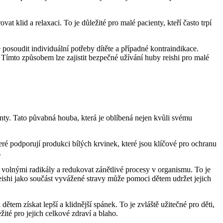
 klid a relaxaci. To je důležité pro malé pacienty, kteří často trpí
posoudit individuální potřeby dítěte a případné kontraindikace.
Tímto způsobem lze zajistit bezpečné užívání huby reishi pro malé
enty. Tato půvabná houba, která je oblíbená nejen kvůli svému
ré podporují produkci bílých krvinek, které jsou klíčové pro ochranu
.
 volnými radikály a redukovat zánětlivé procesy v organismu. To je
reishi jako součást vyvážené stravy může pomoci dětem udržet jejich
em získat lepší a klidnější spánek. To je zvláště užitečné pro děti,
té pro jejich celkové zdraví a blaho.