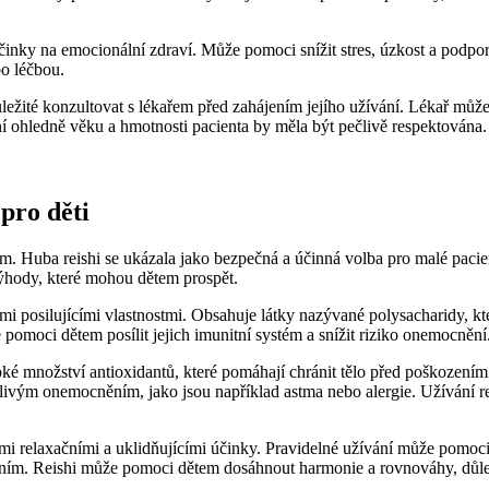
nky na emocionální zdraví. Může pomoci snížit stres, úzkost a podporovat
o léčbou.
ležité konzultovat s lékařem před zahájením jejího užívání. Lékař může 
ohledně věku a hmotnosti pacienta by měla být pečlivě respektována. 
 pro děti
tém. Huba reishi se ukázala jako bezpečná a účinná volba pro malé paci
výhody, které mohou dětem prospět.
i posilujícími vlastnostmi. Obsahuje látky nazývané polysacharidy, kte
pomoci dětem posílit jejich imunitní systém a snížit riziko onemocnění
oké množství antioxidantů, které pomáhají chránit tělo před poškozením
nětlivým onemocněním, jako jsou například astma nebo alergie. Užívání 
 relaxačními a uklidňujícími účinky. Pravidelné užívání může pomoci dět
aním. Reishi může pomoci dětem dosáhnout harmonie a rovnováhy, důleži