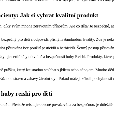
cienty: Jak si vybrat kvalitní produkt
lých, díky svým mnoha zdravotním přínosům. Ale co děti? Je bezpečné, a
 je bezpečný pro děti a odpovídá přísným standardům kvality. Zde je něk
ba pěstována bez použití pesticidů a herbicidů. Šetrný postup pěstování
oskytuje certifikáty o kvalitě a bezpečnosti huby Reishi. Produkty, které
 prášku, který lze snadno smíchat s jídlem nebo nápojem. Mnoho dětí 
váženou stravu a zdravý životní styl. Pokud máte jakékoli pochybnosti 
 huby reishi pro děti
čbu dětí. Přestože reishi je obecně považována za bezpečnou, je důležité