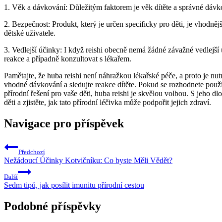
1. Věk a dávkování: Důležitým faktorem je věk dítěte a správné dávko
2. Bezpečnost: Produkt, který je určen specificky pro děti, je vhodnějš
dětské uživatele.
3. Vedlejší účinky: I když reishi obecně nemá žádné závažné vedlejší
reakce a případně konzultovat s lékařem.
Pamětajte, že huba reishi není náhražkou lékařské péče, a proto je nu
vhodné dávkování a sledujte reakce dítěte. Pokud se rozhodnete použí
přírodní řešení pro vaše děti, huba reishi je skvělou volbou. S jeho d
děti a zjistěte, jak tato přírodní léčivka může podpořit jejich zdraví.
Navigace pro příspěvek
Předchozí
Nežádoucí Účinky Kotvičníku: Co byste Měli Vědět?
Další
Sedm tipů, jak posílit imunitu přírodní cestou
Podobné příspěvky