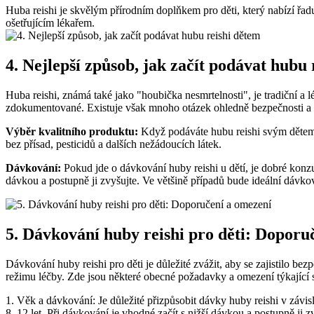
Huba reishi je skvělým přírodním doplňkem pro děti, který nabízí řadu
ošetřujícím lékařem.
4. Nejlepší způsob, jak začít podávat hubu
Huba reishi, známá také jako "houbička nesmrtelnosti", je tradiční a 
zdokumentované. Existuje však mnoho otázek ohledně bezpečnosti a 
Výběr kvalitního produktu:
Když podáváte hubu reishi svým děte
bez přísad, pesticidů a dalších nežádoucích látek.
Dávkování:
Pokud jde o dávkování huby reishi u dětí, je dobré konz
dávkou a postupně ji zvyšujte. Ve většině případů bude ideální dávk
5. Dávkování huby reishi pro děti: Doporu
Dávkování huby reishi pro děti je důležité zvážit, aby se zajistilo 
režimu léčby. Zde jsou některé obecné požadavky a omezení týkající se
1. Věk a dávkování: Je důležité přizpůsobit dávky huby reishi v závi
8–12 let. Při dávkování je vhodné začít s nižší dávkou a postupně ji z