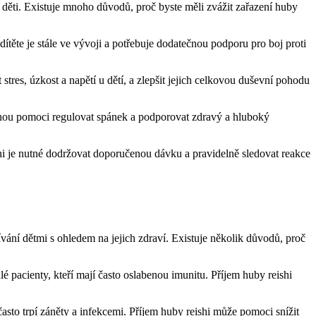
 děti. Existuje mnoho důvodů, proč byste měli zvážit zařazení huby
 dítěte je stále ve vývoji a potřebuje dodatečnou podporu pro boj proti
stres, úzkost a napětí u dětí, a zlepšit jejich celkovou duševní pohodu
mohou pomoci regulovat spánek a podporovat zdravý a hluboký
shi je nutné dodržovat doporučenou dávku a pravidelně sledovat reakce
vání dětmi s ohledem na jejich zdraví. Existuje několik důvodů, proč
lé pacienty, kteří mají často oslabenou imunitu. Příjem huby reishi
 často trpí záněty a infekcemi. Příjem huby reishi může pomoci snížit