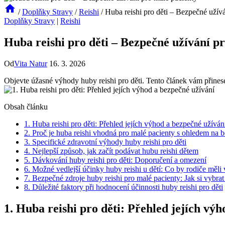
/
Doplňky Stravy
/
Reishi
/
Huba reishi pro děti – Bezpečné užív
Doplňky Stravy
|
Reishi
Huba reishi pro děti – Bezpečné užívání p
Od
Vita Natur
16. 3. 2026
Objevte úžasné výhody huby reishi pro děti. Tento článek vám přinese
Obsah článku
1. Huba reishi pro děti: Přehled jejích výhod a bezpečné užíván
2. Proč je huba reishi vhodná pro malé pacienty s ohledem na 
3. Specifické zdravotní výhody huby reishi pro děti
4. Nejlepší způsob, jak začít podávat hubu reishi dětem
5. Dávkování huby reishi pro děti: Doporučení a omezení
6. Možné vedlejší účinky huby reishi u dětí: Co by rodiče měli 
7. Bezpečné zdroje huby reishi pro malé pacienty: Jak si vybrat
8. Důležité faktory při hodnocení účinnosti huby reishi pro děti
1. Huba reishi pro děti: Přehled jejích vý