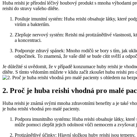
Huba reishi je přírodní léčivý houbový produkt s mnoha výhodami pro 
reishi do stravy vašeho dítěte.
Posiluje imunitní systém: Huba reishi obsahuje látky, které podp
virům a bakteriím.
Zlepšuje nervový systém: Reishi má protizánětlivé vlastnosti, kt
a koncentraci.
Podporuje zdravý spánek: Mnoho rodičů se bory s tím, jak ukli
odpočinek. To znamená, že vaše dítě se bude cítit svěží a odpoč
Je důležité si uvědomit, že v případě konzumace huby reishi je vhodn
dítěte. S tímto vědomím můžete v klidu začít zkoušet hubu reishi pro d
2. Proč je huba reishi vhodná pro malé pa
Huba reishi je známá svými mnoha zdravotními benefity a je také vhod
je huba reishi vhodná pro malé pacienty.
Podpora imunitního systému: Huba reishi obsahuje látky, které se
může pomoci zlepšit jejich odolnost vůči nemocem a zvyšovat 
Protizánětlivé účinky: Hlavní složkou huby reishi jsou terpeny, 