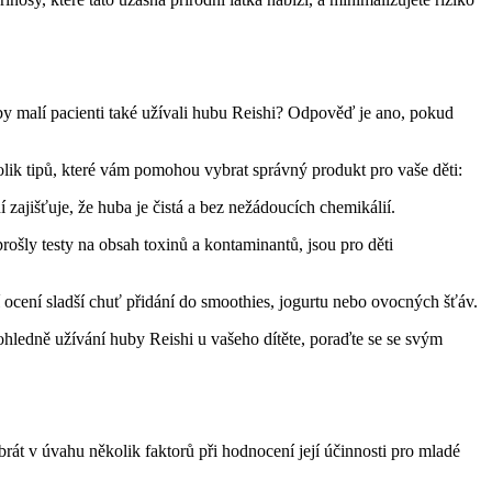
by malí pacienti také užívali hubu Reishi? Odpověď je ano, pokud
olik tipů, které vám pomohou vybrat správný produkt pro vaše děti:
 zajišťuje, že huba je čistá a bez nežádoucích chemikálií.
 prošly testy na obsah toxinů a kontaminantů, jsou pro děti
ocení sladší chuť přidání do smoothies, jogurtu nebo ovocných šťáv.
ohledně užívání huby Reishi u vašeho dítěte, poraďte se se svým
 brát v úvahu několik faktorů při hodnocení její účinnosti pro mladé