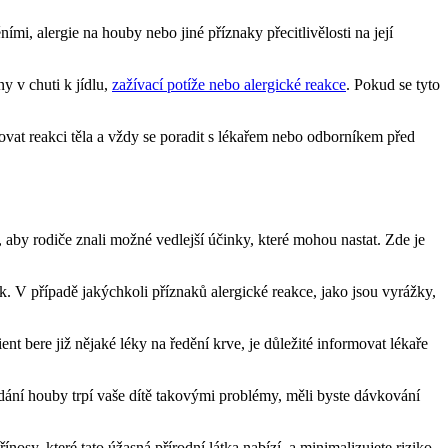
mi, alergie na houby nebo jiné příznaky přecitlivělosti na její
y v chuti k jídlu,
zažívací potíže nebo alergické reakce
. Pokud se tyto
ovat reakci těla a vždy se poradit s lékařem nebo odborníkem před
, aby rodiče znali možné vedlejší účinky, které mohou nastat. Zde je
ek. V případě jakýchkoli příznaků alergické reakce, jako jsou vyrážky,
nt bere již nějaké léky na ředění krve, je důležité informovat lékaře
odání houby trpí vaše dítě takovými problémy, měli byste dávkování
nosy, které tato úžasná přírodní látka nabízí, a minimalizujete riziko