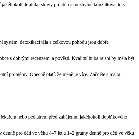
 jakéhokoli doplňku stravy pro děti je nezbytné konzultovat to s
tní systém, detoxikaci těla a celkovou pohodu jsou dobře
 .
robce s dobrými recenzemi a pověstí. Kvalitní huba reishi by měla být
otní problémy. Obecně platí, že méně je více. Začněte s malou
t s lékařem nebo pediatrem před zahájením jakéhokoli doplňkového
y denně pro děti ve věku 4–7 let a 1–2 gramy denně pro děti ve věku