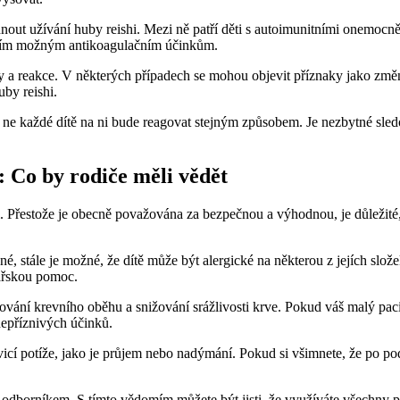
nout užívání huby reishi. Mezi ně patří děti s autoimunitními onemocnění
 jejím možným antikoagulačním účinkům.
ky a reakce. V některých případech se mohou objevit příznaky jako změn
uby reishi.
 a ne každé dítě na ni bude reagovat stejným způsobem. Je nezbytné sled
: Co by rodiče měli vědět
ti. Přestože je obecně považována za bezpečnou a výhodnou, je důležité
né, stále je možné, že dítě může být alergické na některou z jejích slož
kařskou pomoc.
šování krevního oběhu a snižování srážlivosti krve. Pokud váš malý pacie
nepříznivých účinků.
vicí potíže, jako je průjem nebo nadýmání. Pokud si všimnete, že po p
s odborníkem. S tímto vědomím můžete být jisti, že využíváte všechny pří