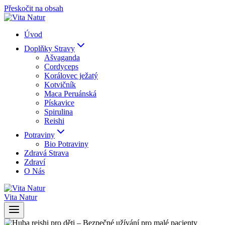
Přeskočit na obsah
Úvod
Doplňky Stravy
Ašvaganda
Cordyceps
Korálovec ježatý
Kotvičník
Maca Peruánská
Pískavice
Spirulina
Reishi
Potraviny
Bio Potraviny
Zdravá Strava
Zdraví
O Nás
Vita Natur