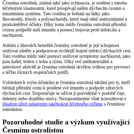
Česmína ostrolistá, známá také jako echinacea, je rostlina s mnoha
léčebnými vlastnostmi, které prospívají našim dýchacím cestám a
imunitnímu systému. Tato rostlina je bohatá na látky jako
flavonoidy, fenoly a polysacharidy, které mají silné antioxidantní a
protizánětlivé účinky. Díky tomu může česmína ostrolistá přírodní
cestou podpořit naši imunitu a pomoci bojovat proti infekcím a
nachlazení.
Jedním z hlavních benefitů česmíny ostrolisté je její schopnost
snižovat záněty a podporovat rychlejší hojení infekcí dýchacích cest.
Tato rostlina může také pomoci snižovat symptomy nachlazení, jako
jsou kašel, bolest v krku a rýma. Díky své antibakteriální a
antivirové aktivitě je česmína ostrolistá skvělou volbou pro prevenci
a léčbu různých respiračních potíží.
Vzhledem k svým účinkům je česmína ostrolistá ideální pro ty, kteří
hledají přírodní cestu k posílení své imunity a podpoře zdravých
dýchacích cest. Doporučuje se užívat ji pravidelně v podobě čaje,
tinktury nebo doplňku stravy. Nezapomínejme však konzultovat s
lékařem před zahájením jakéhokoli léčebného režimu
s česmínou
ostrolistou.
Pozoruhodné studie a výzkum využívající
Česmínu ostrolistou