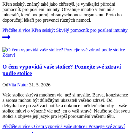
Křen selský, známý také jako chřestýš, je vynikající přírodní
pomocník pro posílení imunity. Obsahuje mnoho vitaminů a
minerálů, které podporují obranyschopnost organismu. Proto ho
doporučují lékaři pro prevenci různých nemocí.
Přečtěte si více
Křen selský: Skvělý pomocník pro posílení imunity
Zdraví
O čem vypovídá vaše stolice? Poznejte své zdraví
podle stolice
Od
Vita Natur
31. 5. 2026
Vaše stolice skrývá mnohem víc, než si myslíte. Barva, konzistence
a aroma mohou být důležitými ukazateli vašeho zdraví. Od
dehydratace po zažívací potíže a dokonce i některé choroby – vaše
stolice mluví o výrazně víc než jen o vaší stravě. Naučte se číst svou
stolici a objevte její jazyk pro lepší porozumění vašemu tělu.
Přečtěte si více
O čem vypovídá vaše stolice? Poznejte své zdraví