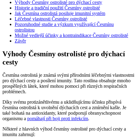
Výhody Česmíny ostrolisté pro dýchací cesty
Historie a tradiční použití Česmíny ostrolisté
Jak Česmína ostrolistá posiluje imunitní systém
Léčebné vlastnosti Česmíny ostrolisté
Pozoruhodné studie a výzkum využívající Česmínu
ostrolistou
Možné vedlejší účinky a kontraindikace Česmíny ostrolisté
Závěr
Výhody Česmíny ostrolisté pro dýchací
cesty
Česmína ostrolistá je známá svými přírodními léčebnými vlastnostmi
pro dýchací cesty a posílení imunity. Tato rostlina obsahuje mnoho
prospěšných látek, které mohou pomoci při různých respiračních
problémech.
Díky svému protizánětlivému a uklidňujícímu účinku přispívá
česmína ostrolistá k uvolnění dýchacích cest a zmírnění kašle. Je
také bohatá na antioxidanty, které podporují obranyschopnost
organismu a
pomáhají při boji proti infekcím
.
Některé z hlavních výhod česmíny ostrolisté pro dýchací cesty a
imunitu zahrnují: