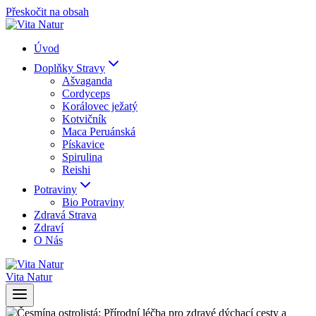
Přeskočit na obsah
Úvod
Doplňky Stravy
Ašvaganda
Cordyceps
Korálovec ježatý
Kotvičník
Maca Peruánská
Pískavice
Spirulina
Reishi
Potraviny
Bio Potraviny
Zdravá Strava
Zdraví
O Nás
Vita Natur