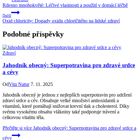
Rdesno mnohokvěté: Léčivé vlastnosti a použití v domácí léčbě
Další
Oxid chloricity: Dopady oxidu chloričitého na lidské zdraví
Podobné příspěvky
Zdraví
Jahodník obecný: Superpotravina pro zdravé srdce
a cévy
Od
Vita Natur
7. 11. 2025
Jahodník obecný je jednou z nejlepších superpotravin pro udržení
zdraví srdce a cév. Obsahuje velké množství antioxidantů a
vitamínů, které pomáhají snižovat krevní tlak a cholesterol. Díky
svému vysokému obsahu vlákniny také podporuje trávení a
celkovou vitalitu těla.
Přečtěte si více
Jahodník obecný: Superpotravina pro zdravé srdce a
cévy