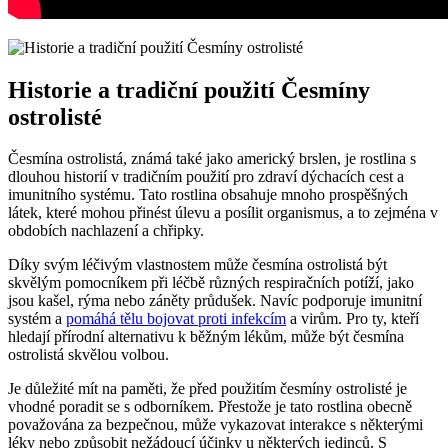
Historie a tradiční použití Česmíny
ostrolisté
Česmína ostrolistá, známá také jako americký brslen, je rostlina s
dlouhou historií v tradičním použití pro zdraví dýchacích cest a
imunitního systému. Tato rostlina obsahuje mnoho prospěšných
látek, které mohou přinést úlevu a posílit organismus, a to zejména v
obdobích nachlazení a chřipky.
Díky svým léčivým vlastnostem může česmína ostrolistá být
skvělým pomocníkem při léčbě různých respiračních potíží, jako
jsou kašel, rýma nebo záněty průdušek. Navíc podporuje imunitní
systém a
pomáhá tělu bojovat proti infekcím
a virům. Pro ty, kteří
hledají přírodní alternativu k běžným lékům, může být česmína
ostrolistá skvělou volbou.
Je důležité mít na paměti, že před použitím česmíny ostrolisté je
vhodné poradit se s odborníkem. Přestože je tato rostlina obecně
považována za bezpečnou, může vykazovat interakce s některými
léky nebo způsobit nežádoucí účinky u některých jedinců. S