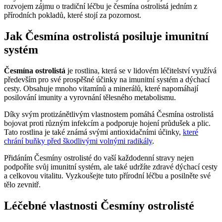
rozvojem zájmu o tradiční léčbu je česmína ostrolistá jedním z
přírodních pokladů, které stojí za pozornost.
Jak Česmína ostrolistá posiluje imunitní
systém
Česmína ostrolistá
je rostlina, která se v lidovém léčitelství využívá
především pro své prospěšné účinky na imunitní systém a dýchací
cesty. Obsahuje mnoho vitamínů a minerálů, které napomáhají
posilování imunity a vyrovnání tělesného metabolismu.
Díky svým protizánětlivým vlastnostem pomáhá Česmína ostrolistá
bojovat proti různým infekcím a podporuje hojení průdušek a plic.
Tato rostlina je také známá svými antioxidačními účinky,
které
chrání buňky před škodlivými volnými radikály
.
Přidáním Česmíny ostrolisté do vaší každodenní stravy nejen
podpoříte svůj imunitní systém, ale také udržíte zdravé dýchací cesty
a celkovou vitalitu. Vyzkoušejte tuto přírodní léčbu a posilněte své
tělo zevnitř.
Léčebné vlastnosti Česmíny ostrolisté