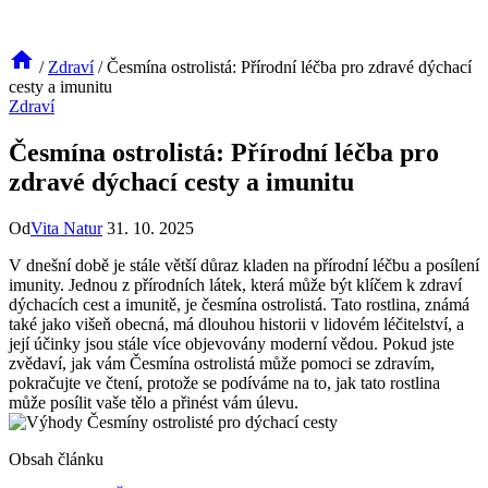
/
Zdraví
/
Česmína ostrolistá: Přírodní léčba pro zdravé dýchací
cesty a imunitu
Zdraví
Česmína ostrolistá: Přírodní léčba pro
zdravé dýchací cesty a imunitu
Od
Vita Natur
31. 10. 2025
V dnešní době je stále větší důraz kladen na přírodní léčbu a posílení
imunity. Jednou z přírodních látek, která může být klíčem k zdraví
dýchacích cest a imunitě, je česmína ostrolistá. Tato rostlina, známá
také jako višeň obecná, má dlouhou historii v lidovém léčitelství, a
její účinky jsou stále více objevovány moderní vědou. Pokud jste
zvědaví, jak vám Česmína ostrolistá může pomoci se zdravím,
pokračujte ve čtení, protože se podíváme na to, jak tato rostlina
může posílit vaše tělo a přinést vám úlevu.
Obsah článku