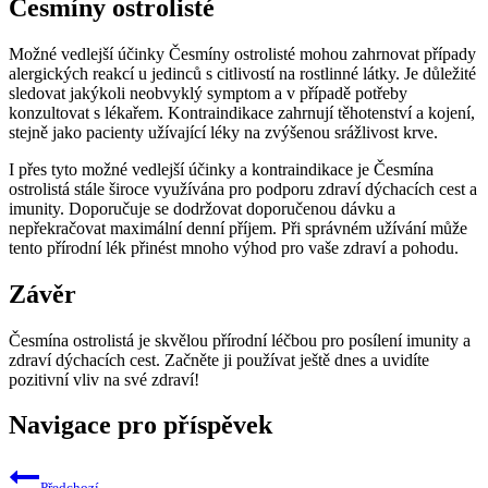
Česmíny ostrolisté
Možné vedlejší účinky Česmíny ostrolisté mohou zahrnovat případy
alergických reakcí u jedinců s citlivostí na rostlinné látky. Je důležité
sledovat jakýkoli neobvyklý symptom a v případě potřeby
konzultovat s lékařem. Kontraindikace zahrnují těhotenství a kojení,
stejně jako pacienty užívající léky na zvýšenou srážlivost krve.
I přes tyto možné vedlejší účinky a kontraindikace je Česmína
ostrolistá stále široce využívána pro podporu zdraví dýchacích cest a
imunity. Doporučuje se dodržovat doporučenou dávku a
nepřekračovat maximální denní příjem. Při správném užívání může
tento přírodní lék přinést mnoho výhod pro vaše zdraví a pohodu.
Závěr
Česmína ostrolistá je skvělou přírodní léčbou pro posílení imunity a
zdraví dýchacích cest. Začněte ji používat ještě dnes a uvidíte
pozitivní vliv na své zdraví!
Navigace pro příspěvek
Předchozí