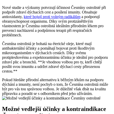
Nové studie a výzkumy potvrzují účinnost Česmíny ostrolisté při
podpoře zdraví dýchacích cest a posílení imunity. Obsahuje
antioxidanty,
které bojují proti volným radikálům
a podporují
obranyschopnost organismu. Díky svým protizánětlivým
vlastnostem je Česmína ostrolistá ideálním přírodním lékem pro
prevenci nachlazení a podpůrnou terapii při respiračních
problémech.
Česmína ostrolistá je bohatá na éterické oleje, které mají
antibakteriální účinky a pomáhají bojovat proti škodlivým
mikroorganismům v dýchacích cestách. Díky svému
protiplesňovému a expektorantnímu účinku je ideální pro podporu
zdraví plic a bronchů. **Je vhodnou volbou pro ty, kteří chtějí
posílit svou imunitu a udržet zdravé dýchací cesty přirozenou
cestou.**
Pokud hledáte přírodní alternativu k běžným lékům na podporu
dýchání a imunity, není pochyb o tom, že Česmína ostrolistá může
být pro vás tou správnou volbou. Je důležité však dbát na kvalitu
přípravku a poradit se s odborníkem před jeho užíváním.
Možné vedlejší účinky a kontraindikace