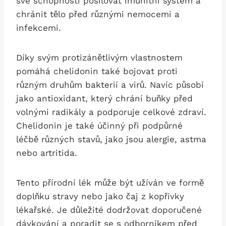
své schopnosti⁣ posilovat imunitní systém a
chránit tělo před různými ⁤nemocemi⁤ a
infekcemi.
Díky svým protizánětlivým vlastnostem
pomáhá chelidonin ⁣také bojovat proti
různým druhům bakterií a virů. ⁣Navíc působí
jako⁤ antioxidant, ⁤který chrání buňky před
volnými radikály ⁣a⁢ podporuje celkové zdraví.
‍Chelidonin je ‍také účinný při podpůrné
léčbě různých stavů, jako jsou alergie, ​astma
nebo artritida.
Tento přírodní lék může‍ být užíván ve formě
doplňku stravy nebo jako čaj ‍z kopřivky
lékařské. Je důležité dodržovat ⁢doporučené
dávkování a‍ poradit se s odborníkem před