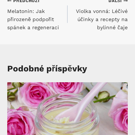
Navigace
PŘEDCHOZÍ
DALŠÍ
Melatonin: Jak
Violka vonná: Léčivé
pro
přirozeně podpořit
účinky a recepty na
příspěvek
spánek a regeneraci
bylinné čaje
Podobné příspěvky