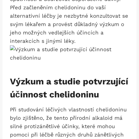
Před začleněním chelidoninu⁢ do vaší
alternativní léčby je nezbytné konzultovat se
svým lékařem a provést důkladný výzkum o
jeho možných vedlejších⁣ účincích ‌a
interakcích s‌ jinými léky.
Výzkum a⁣ studie ‌potvrzující
účinnost chelidoninu
Při​ studování⁣ léčivých vlastností chelidoninu
bylo zjištěno,‍ že tento přírodní alkaloid má
silné protizánětlivé účinky, které⁣ mohou
pomoci při léčbě různých druhů zánětlivých