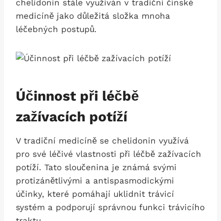
chelidonin ‍stále využíván v tradiční čínské
medicíně jako ⁣důležitá složka mnoha
léčebných postupů.
Účinnost při⁤ léčbě‍
zažívacích potíží
V tradiční medicíně se chelidonin využívá
pro‍ své léčivé⁢ vlastnosti při léčbě zažívacích
potíží. Tato‍ sloučenina je známá ‌svými
protizánětlivými a antispasmodickými
účinky, které pomáhají uklidnit trávicí
systém a podporují správnou ​funkci trávicího
traktu.