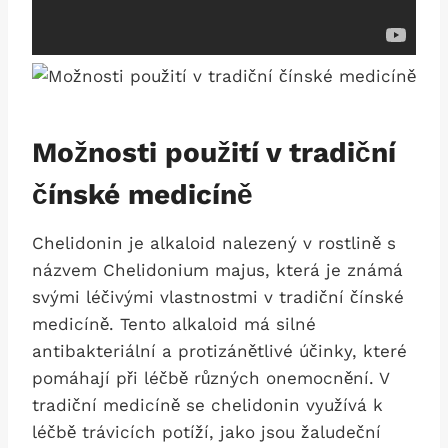
Možnosti použití⁤ v tradiční
čínské medicíně
Chelidonin je alkaloid nalezený ⁢v rostlině s ​
názvem Chelidonium majus, která je známá
svými léčivými ‍vlastnostmi v tradiční čínské
medicíně. Tento alkaloid má‌ silné
antibakteriální a protizánětlivé účinky, které
pomáhají při léčbě různých onemocnění. V
tradiční ⁤medicíně‌ se⁣ chelidonin využívá k
léčbě trávicích⁣ potíží,⁣ jako jsou⁤ žaludeční