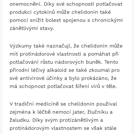
onemocnění. ⁣Díky své⁢ schopnosti potlačovat
produkci cytokinů může chelidonin také
pomoci snížit‌ bolest spojenou⁣ s chronickými
zánětlivými stavy.
Výzkumy​ také naznačují, ⁣že chelidonin může
mít protinádorové vlastnosti a pomáhat při
potlačování růstu nádorových buněk. Tento
přírodní léčivý ⁣alkaloid se také ​zkoumal pro
své antivirové účinky a bylo prokázáno, že
má schopnost potlačovat‍ šíření virů v těle.
V tradiční medicíně se chelidonin⁢ používal
zejména k léčbě nemocí jater, žlučníku a
žaludku. Díky svým protizánětlivým a
protinádorovým vlastnostem se však stále