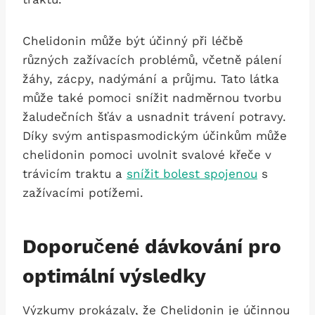
Chelidonin může být účinný při léčbě⁤
různých zažívacích ‌problémů, včetně pálení
žáhy, ‍zácpy,‌ nadýmání a průjmu. Tato látka
může​ také pomoci snížit nadměrnou tvorbu
žaludečních šťáv ⁣a usnadnit trávení potravy.
Díky ⁣svým antispasmodickým účinkům může
chelidonin pomoci uvolnit svalové křeče v
trávicím traktu a
snížit bolest spojenou
s
zažívacími potížemi.
Doporučené dávkování pro
optimální výsledky
Výzkumy prokázaly, že Chelidonin je účinnou