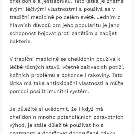
chelidonie a jestřábníku. Tato látka je známá
svými léčivými ⁤vlastnostmi a používá ‌se v
tradiční medicíně po celém světě. Jedním z
hlavních důvodů pro jeho popularitu‌ je jeho
schopnost bojovat proti zánětům a ‌zabíjet
bakterie.
V tradiční ⁣medicíně se chelidonin ​používá k
léčbě různých stavů, včetně zažívacích potíží,
kožních problémů a dokonce i rakoviny. Tato
látka​ má také ‌antioxidační vlastnosti a může
pomoci posílit‌ imunitní systém.
Je ⁣důležité si uvědomit, že i když⁢ má
chelidonin mnoho potenciálních zdravotních
‌výhod, je stále důležité používat ho s
opatrností a dodržovat doporučené⁢ dávky.