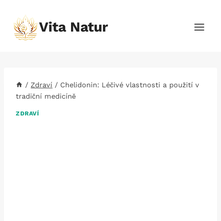
Přeskočit
na
Vita Natur
obsah
/
Zdraví
/
Chelidonin: Léčivé vlastnosti a použití v
tradiční medicíně
ZDRAVÍ