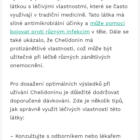
látkou s léčivými vlastnostmi, ⁤které‍ se často
využívají v tradiční medicíně.‌ Tato látka⁤ má
silné antimikrobiální účinky⁢ a ‍
může pomoci
bojovat proti různým infekcím
v těle.⁤ Dále se
také ukázalo,‍ že Chelidonin má
protizánětlivé vlastnosti, což může být
užitečné při léčbě různých zánětlivých
onemocnění.
Pro dosažení optimálních výsledků při
užívání Chelidoninu je důležité dodržovat
doporučené dávkování. Zde je ⁤několik tipů,
jak správně využít léčivých vlastností⁣ této
⁢látky:
– Konzultujte s odborníkem nebo lékařem