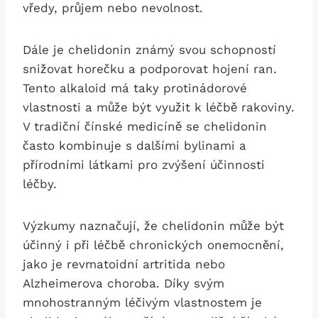
vředy, průjem nebo ‌nevolnost.
Dále je chelidonin známý svou schopností
snižovat horečku a podporovat hojení‌ ran.
‍Tento alkaloid má taky protinádorové
vlastnosti a může být využit k léčbě rakoviny.
V ⁣tradiční čínské medicíně se chelidonin
‌často ⁤kombinuje s dalšími ​bylinami a
přírodními látkami pro zvýšení účinnosti
léčby.
Výzkumy naznačují, že​ chelidonin může být
účinný i při ‍léčbě chronických onemocnění,
jako je​ revmatoidní artritida nebo
Alzheimerova‍ choroba. Díky svým
mnohostranným léčivým vlastnostem je