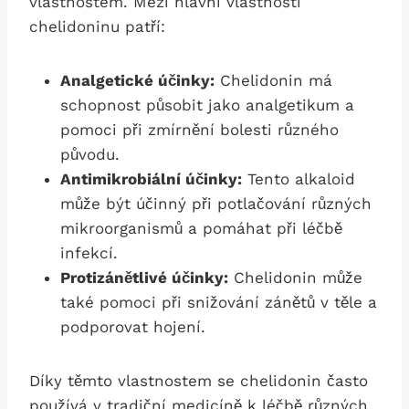
vlastnostem. Mezi‌ hlavní vlastnosti
chelidoninu patří:
Analgetické účinky:
Chelidonin má
schopnost⁢ působit jako analgetikum a
pomoci při zmírnění bolesti různého
původu.
Antimikrobiální účinky:
Tento ‍alkaloid
může být účinný při potlačování různých
mikroorganismů a‌ pomáhat při léčbě
infekcí.
Protizánětlivé účinky:
‍Chelidonin může
⁤také pomoci při snižování zánětů v těle a
podporovat hojení.
Díky ⁣těmto vlastnostem⁣ se chelidonin ⁣často
používá v tradiční medicíně k léčbě různých