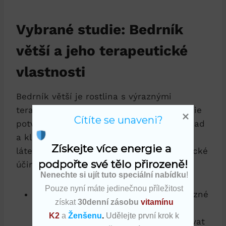
Vybrané studie: Bedrník
větší a jeho terapeutické
vlastnosti
Bedrník větší je rostlina s výraznými
terapeutickými vlastnostmi. Vybrané studie
Cítíte se unaveni?
potvrzují jeho účinnost při léčbě bolestí zad
a kloubů. Tato rostlina je plná přírodních
Získejte více energie a 
látek, které mají protizánětlivé a analgetické
podpořte své tělo přirozeně!
účinky.
Nenechte si ujít tuto speciální nabídku
!
Pouze nyní máte jedinečnou příležitost
Flavonoidy: Bedrník větší obsahuje různé
získat
30denní zásobu
vitamínu
flavonoidy, které mají silné
K2
a
Ženšenu
.
Udělejte první krok k
protizánětlivé účinky. Pomáhají snižovat