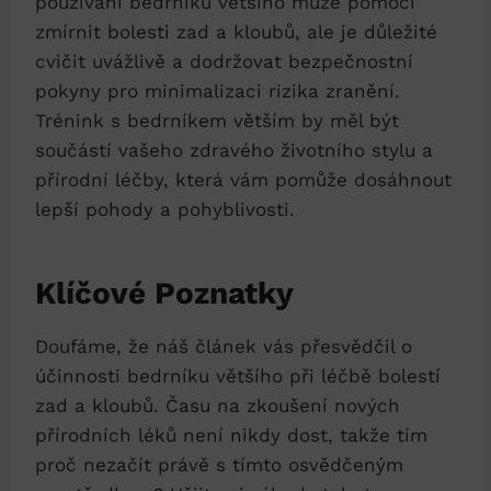
používání bedrníku většího může pomoci
zmírnit bolesti zad a kloubů, ale je důležité
cvičit uvážlivě a dodržovat bezpečnostní
pokyny pro minimalizaci rizika zranění.
Trénink s bedrníkem větším by měl být
součástí vašeho zdravého životního stylu a
přírodní léčby, která vám pomůže dosáhnout
lepší pohody a pohyblivosti.
Klíčové Poznatky
Doufáme, že náš článek vás přesvědčil o
účinnosti bedrníku většího při léčbě bolestí
zad a kloubů. Času na zkoušení nových
přírodních léků není nikdy dost, takže tím
proč nezačít právě s tímto osvědčeným