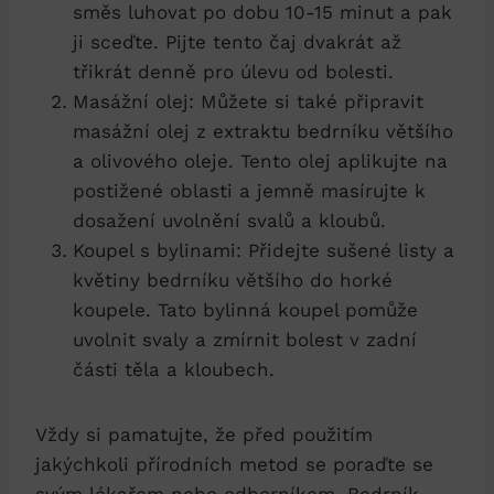
směs luhovat po dobu 10-15 minut a pak
ji sceďte. Pijte tento čaj dvakrát až
třikrát denně pro úlevu od bolesti.
Masážní olej: Můžete si také připravit
masážní olej z extraktu bedrníku většího
a olivového oleje. Tento olej aplikujte na
postižené oblasti a jemně masírujte k
dosažení uvolnění svalů a kloubů.
Koupel s bylinami: Přidejte sušené listy a
květiny bedrníku většího do horké
koupele. Tato bylinná koupel pomůže
uvolnit svaly a zmírnit bolest v zadní
části těla a kloubech.
Vždy si pamatujte, že před použitím
jakýchkoli přírodních metod se poraďte se
svým lékařem nebo odborníkem. Bedrník