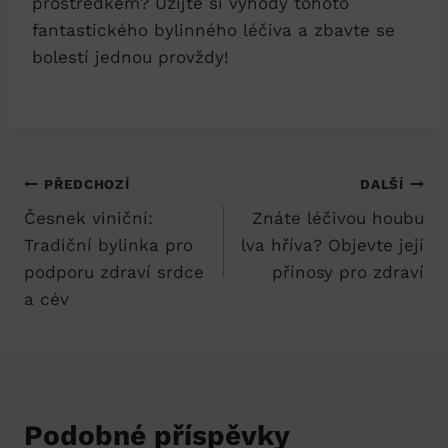
prostředkem? Užijte si výhody tohoto
fantastického bylinného léčiva a zbavte se
bolestí jednou provždy!
Navigace
PŘEDCHOZÍ
DALŠÍ
Česnek viniční:
Znáte léčivou houbu
pro
Tradiční bylinka pro
lva hříva? Objevte její
příspěvek
podporu zdraví srdce
přínosy pro zdraví
a cév
Podobné příspěvky