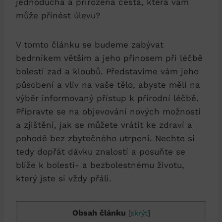
jednoduchá a přirozená cesta, která vám
může přinést úlevu?
V tomto článku se budeme zabývat
bedrníkem větším a jeho přínosem při léčbě
bolestí zad a kloubů. Představíme vám jeho
působení a vliv na vaše tělo, abyste měli na
výběr informovaný přístup k přírodní léčbě.
Připravte se na objevování nových možností
a zjištění, jak se můžete vrátit ke zdraví a
pohodě bez zbytečného utrpení. Nechte si
tedy dopřát dávku znalostí a posuňte se
blíže k bolesti- a bezbolestnému životu,
který jste si vždy přáli.
Obsah článku
[
skrýt
]