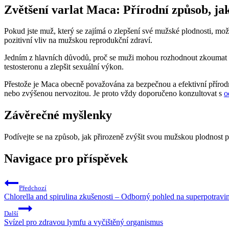
Zvětšení varlat Maca: Přírodní způsob, ja
Pokud jste muž, který se zajímá o zlepšení své mužské plodnosti, mo
pozitivní vliv na mužskou reprodukční zdraví.
Jedním z hlavních důvodů, proč se muži mohou rozhodnout zkoumat mo
testosteronu a zlepšit sexuální výkon.
Přestože je Maca obecně považována za bezpečnou a efektivní přírodní
nebo zvýšenou nervozitou. Je proto vždy doporučeno konzultovat s
o
Závěrečné myšlenky
Podívejte se na způsob, jak přirozeně zvýšit svou mužskou plodnost p
Navigace pro příspěvek
Předchozí
Chlorella and spirulina zkušenosti – Odborný pohled na superpotravi
Další
Svízel pro zdravou lymfu a vyčištěný organismus