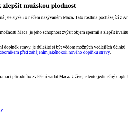
k zlepšit mužskou plodnost
žná jste slyšeli o něčem nazývaném Maca. Tato rostlina pocházející z 
žnosti Maca, je jeho schopnost zvýšit objem spermií a zlepšit kvali
 doplněk stravy, je důležité si být vědom možných vedlejších účinků. 
dborníkem před zahájením jakéhokoli nového doplňku stravy
.
omocí přírodního zvětšení varlat Maca. Užívejte tento jedinečný doplněk
ny