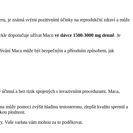
eru, je známá svými pozitivními účinky na reprodukční zdraví a může
vykle doporučuje užívat Macu
ve dávce 1500-3000 mg denně
. Je
e. Užívání Maca může být bezpečným a přírodním způsobem, jak
ně účinná a bez rizik spojených s invazivními procedurami. Maca,
a může pomoci zvýšit hladinu testosteronu, zlepšit kvalitu spermií a
skou plodnost.
avy. Vaše varlata vám mohou za to poděkovat.