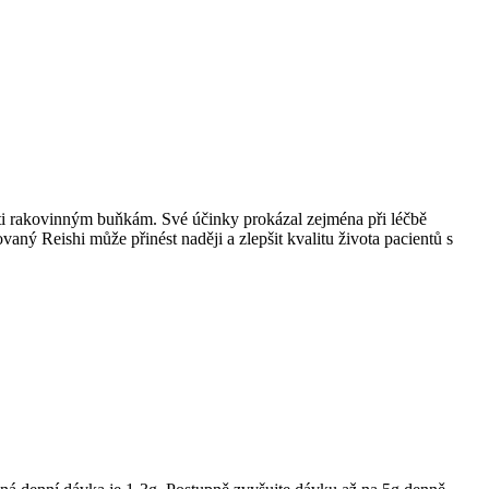
oti rakovinným buňkám. Své účinky prokázal zejména při léčbě
aný Reishi může přinést naději a zlepšit kvalitu života pacientů s