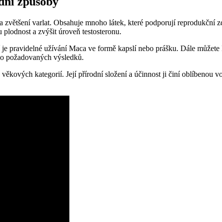
odní způsoby
i a zvětšení varlat. Obsahuje mnoho látek, které podporují reprodukčn
 plodnost a zvýšit úroveň testosteronu.
tí je pravidelné užívání Maca ve formě kapslí nebo prášku. Dále můžete
lo požadovaných výsledků.
ových kategorií. Její přírodní složení a účinnost ji činí oblíbenou vo