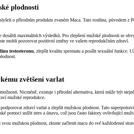
ké plodnosti
slyšeli o přírodním produktu zvaném Maca. Tato rostlina, původem z P
e dosáhli maximálních výsledků. Pro zlepšení mužské plodnosti se ob
ste mohli pozorovat pozitivní změny ve vašem reprodukčním zdraví.
dinu testosteronu
, zlepšit kvalitu spermatu a posílit sexuální funkc
lodnost.
ckému zvětšení varlat
ožnosti. Nicméně, existuje i přírodní alternativa, která může být stej
draví mužské reprodukce.
odporovat zdraví varlat a zlepšit mužskou plodnost. Tato superpotravin
é pomoci snížit stres a únavu, což jsou často faktory ovlivňující muž
šit svou mužskou plodnost, zkuste začlenit macu do své každodenní str