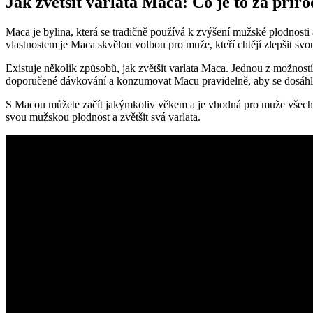
Jak zvětšit varlata Maca: Co je to za přír
Maca je bylina, která se tradičně používá k zvýšení mužské plodnost
vlastnostem je Maca skvělou volbou pro muže, kteří chtějí zlepšit svou
Existuje několik způsobů, jak zvětšit varlata Maca. Jednou z možnos
doporučené dávkování a konzumovat Macu pravidelně, aby se dosáh
S Macou můžete začít jakýmkoliv věkem a je vhodná pro muže všech věk
svou mužskou plodnost a zvětšit svá varlata.