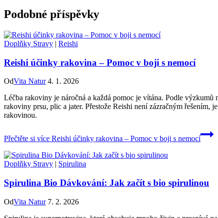
Podobné příspěvky
Doplňky Stravy
|
Reishi
Reishi účinky rakovina – Pomoc v boji s nemocí
Od
Vita Natur
4. 1. 2026
Léčba rakoviny je náročná a každá pomoc je vítána. Podle výzkumů m
rakoviny prsu, plic a jater. Přestože Reishi není zázračným řešením, 
rakovinou.
Přečtěte si více
Reishi účinky rakovina – Pomoc v boji s nemocí
Doplňky Stravy
|
Spirulina
Spirulina Bio Dávkování: Jak začít s bio spirulinou
Od
Vita Natur
7. 2. 2026