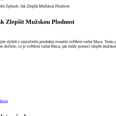
odní Způsob, Jak Zlepšit Mužskou Plodnost
ak Zlepšit Mužskou Plodnost
e slyšeli o zázračném produktu zvaném zvětšení varlat Maca. Tento pří
dočtete, co je zvětšení varlat Maca, jak může pomoci zlepšit mužskou p
dnost