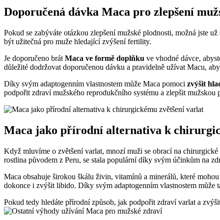
Doporučená dávka Maca pro zlepšení mužs
Pokud se zabýváte otázkou zlepšení mužské plodnosti, možná jste už 
být užitečná pro muže hledající zvýšení fertility.
Je doporučeno brát
Maca ve formě doplňku
ve vhodné dávce, abyst
důležité dodržovat doporučenou dávku a pravidelně užívat Macu, aby
Díky svým adaptogenním vlastnostem může Maca pomoci
zvýšit hla
podpořit zdraví mužského reprodukčního systému a zlepšit mužskou p
Maca jako přírodní alternativa k chirurgi
Když mluvíme o zvětšení varlat, mnozí muži se obrací na chirurgické m
rostlina původem z Peru, se stala populární díky svým účinkům na z
Maca obsahuje širokou škálu živin, vitamínů a minerálů, které mohou p
dokonce i zvýšit libido. Díky svým adaptogenním vlastnostem může tak
Pokud tedy hledáte přírodní způsob, jak podpořit zdraví varlat a zvý