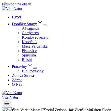
Přeskočit na obsah
Úvod
Doplňky Stravy
Ašvaganda
Cordyceps
Korálovec ježatý
Kotvičník
Maca Peruánská
Pískavice
Spirulina
Reishi
Potraviny
Bio Potraviny
Zdravá Strava
Zdraví
O Nás
Vita Natur