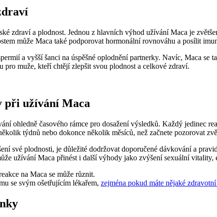
zdraví
žské zdraví a plodnost. Jednou z hlavních výhod užívání Maca je zvětše
stem může Maca také podporovat hormonální rovnováhu a posílit imuni
spermií a vyšší šanci na úspěšné oplodnění partnerky. Navíc, Maca se 
u pro muže, kteří chtějí zlepšit svou plodnost a celkové zdraví.
y při užívání Maca
kávání ohledně časového rámce pro dosažení výsledků. Každý jedinec reag
několik týdnů nebo dokonce několik měsíců, než začnete pozorovat zvět
ní své plodnosti, je důležité dodržovat doporučené dávkování a pravidel
e užívání Maca přinést i další výhody jako zvýšení sexuální vitality, 
 reakce na Maca se může různit.
imu se svým ošetřujícím lékařem,
zejména pokud máte nějaké zdravotní 
inky