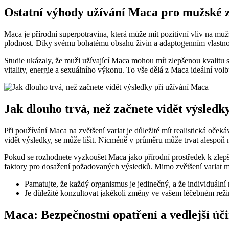
Ostatní výhody užívání Maca pro mužské 
Maca je přírodní superpotravina, která může mít pozitivní vliv na mu
plodnost. Díky svému bohatému obsahu živin a adaptogenním vlastno
Studie ukázaly, že muži užívající Maca mohou mít zlepšenou kvalitu 
vitality, energie a sexuálního výkonu. To vše dělá z Maca ideální volb
Jak dlouho trvá, než začnete vidět výsledk
Při používání Maca na zvětšení varlat je důležité mít realistická oče
vidět výsledky, se může lišit. Nicméně v průměru může trvat alespoň 
Pokud se rozhodnete vyzkoušet Maca jako přírodní prostředek k zlepše
faktory pro dosažení požadovaných výsledků. Mimo zvětšení varlat můž
Pamatujte, že každý organismus je jedinečný, a že individuální
Je důležité konzultovat jakékoli změny ve vašem léčebném rež
Maca: Bezpečnostní opatření a vedlejší úč