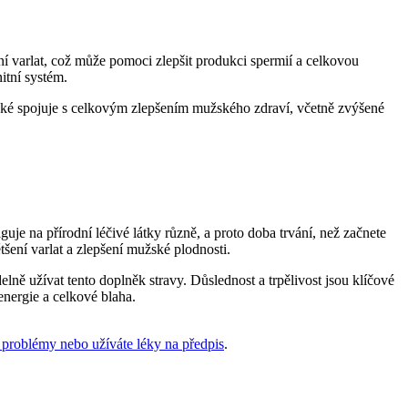
ní varlat, což může pomoci zlepšit produkci spermií a celkovou
tní systém.
také spojuje s celkovým zlepšením mužského zdraví, včetně zvýšené
uje na přírodní léčivé látky různě, a proto doba trvání, než začnete
šení varlat a zlepšení mužské plodnosti.
ně užívat tento doplněk stravy. Důslednost a trpělivost jsou klíčové
energie a celkové blaha.
problémy nebo užíváte léky na předpis
.