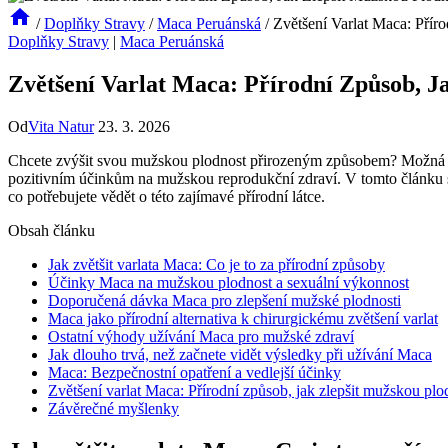
/
Doplňky Stravy
/
Maca Peruánská
/
Zvětšení Varlat Maca: Přír
Doplňky Stravy
|
Maca Peruánská
Zvětšení Varlat Maca: Přírodní Způsob, J
Od
Vita Natur
23. 3. 2026
Chcete zvýšit svou mužskou plodnost přirozeným způsobem? Možná jst
pozitivním účinkům na mužskou reprodukční zdraví. V tomto článku se 
co potřebujete vědět o této zajímavé přírodní látce.
Obsah článku
Jak zvětšit varlata Maca: Co je to za přírodní způsoby
Účinky Maca na mužskou plodnost a sexuální výkonnost
Doporučená dávka Maca pro zlepšení mužské plodnosti
Maca jako přírodní alternativa k chirurgickému zvětšení varlat
Ostatní výhody užívání Maca pro mužské zdraví
Jak dlouho trvá, než začnete vidět výsledky při užívání Maca
Maca: Bezpečnostní opatření a vedlejší účinky
Zvětšení varlat Maca: Přírodní způsob, jak zlepšit mužskou plo
Závěrečné myšlenky