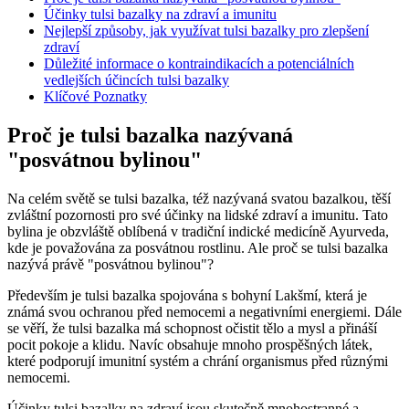
Účinky tulsi bazalky na zdraví a imunitu
Nejlepší způsoby, jak využívat tulsi bazalky pro zlepšení
zdraví
Důležité informace o kontraindikacích a potenciálních
vedlejších účincích tulsi bazalky
Klíčové Poznatky
Proč je tulsi bazalka nazývaná
"posvátnou bylinou"
Na celém světě se tulsi bazalka, též nazývaná svatou bazalkou, těší
zvláštní pozornosti pro své účinky na lidské zdraví a imunitu. Tato
bylina je obzvláště oblíbená v tradiční indické medicíně Ayurveda,
kde je považována za posvátnou rostlinu. Ale proč se tulsi bazalka
nazývá právě "posvátnou bylinou"?
Především je tulsi bazalka spojována s bohyní Lakšmí, která je
známá svou ochranou před nemocemi a negativními energiemi. Dále
se věří, že tulsi bazalka má schopnost očistit tělo a mysl a přináší
pocit pokoje a klidu. Navíc obsahuje mnoho prospěšných látek,
které podporují imunitní systém a chrání organismus před různými
nemocemi.
Účinky tulsi bazalky na zdraví jsou skutečně mnohostranné a