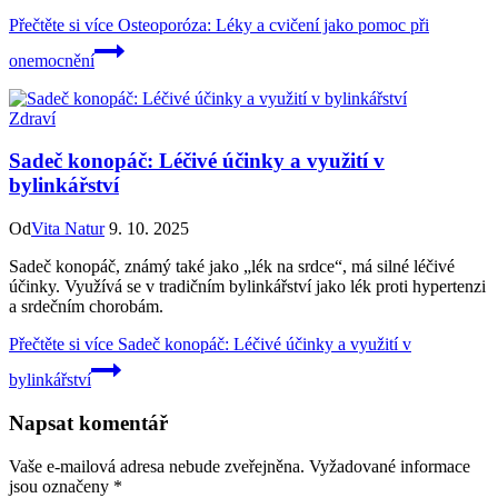
Přečtěte si více
Osteoporóza: Léky a cvičení jako pomoc při
onemocnění
Zdraví
Sadeč konopáč: Léčivé účinky a využití v
bylinkářství
Od
Vita Natur
9. 10. 2025
Sadeč konopáč, známý také jako „lék na srdce“, má silné léčivé
účinky. Využívá se v tradičním bylinkářství jako lék proti hypertenzi
a srdečním chorobám.
Přečtěte si více
Sadeč konopáč: Léčivé účinky a využití v
bylinkářství
Napsat komentář
Vaše e-mailová adresa nebude zveřejněna.
Vyžadované informace
jsou označeny
*