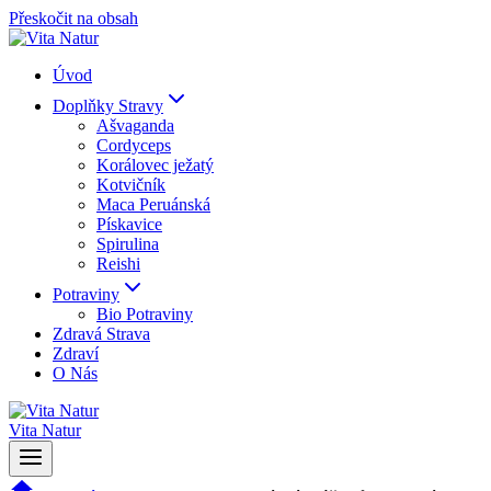
Přeskočit na obsah
Úvod
Doplňky Stravy
Ašvaganda
Cordyceps
Korálovec ježatý
Kotvičník
Maca Peruánská
Pískavice
Spirulina
Reishi
Potraviny
Bio Potraviny
Zdravá Strava
Zdraví
O Nás
Vita Natur