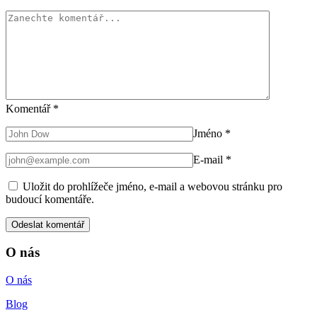
Komentář
*
Jméno
*
E-mail
*
Uložit do prohlížeče jméno, e-mail a webovou stránku pro
budoucí komentáře.
O nás
O nás
Blog