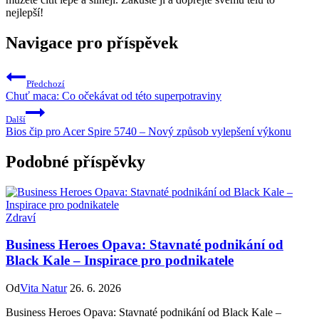
nejlepší!
Navigace pro příspěvek
Předchozí
Chuť maca: Co očekávat od této superpotraviny
Další
Bios čip pro Acer Spire 5740 – Nový způsob vylepšení výkonu
Podobné příspěvky
Zdraví
Business Heroes Opava: Stavnaté podnikání od
Black Kale – Inspirace pro podnikatele
Od
Vita Natur
26. 6. 2026
Business Heroes Opava: Stavnaté podnikání od Black Kale –